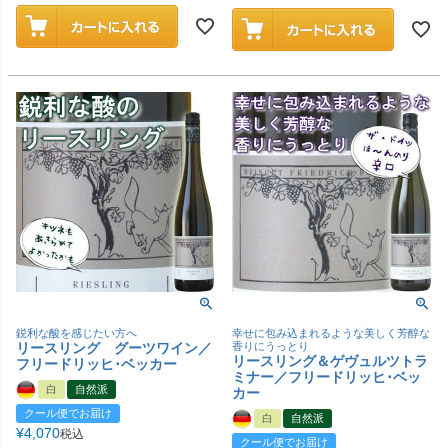
鋭利な酸を感じたい方へ
幸せに包み込まれるような美しく芳醇な
リースリング グーツワイン／
香りにうっとり
リースリング＆ゲヴュルツトラ
フリードリッヒ･ベッカー
ミナー／フリードリッヒ･ベッ
白
自然派
カー
クール便でお届け
白
自然派
¥
4,070
税込
クール便でお届け