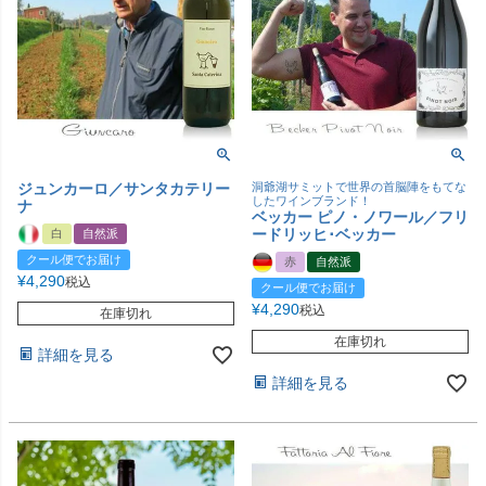
ジュンカーロ／サンタカテリー
洞爺湖サミットで世界の首脳陣をもてな
したワインブランド！
ナ
ベッカー ピノ・ノワール／フリ
ードリッヒ･ベッカー
白
自然派
クール便でお届け
赤
自然派
¥
4,290
税込
クール便でお届け
¥
4,290
税込
在庫切れ
在庫切れ
詳細を見る
詳細を見る