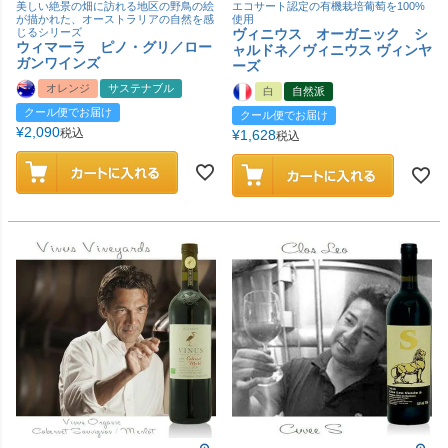
美しい絶景の畑に訪れる地区の野鳥の絵
エコサート認定の有機栽培葡萄を100%
が描かれた、オーストラリアの自然を感
使用
じるシリーズ
ヴィニウス オーガニック シ
ウィマーラ ピノ・グリ／ロー
ャルドネ／ヴィニウス ヴィンヤ
ガンワインズ
ーズ
オレンジ
サステナブル
白
自然派
クール便でお届け
クール便でお届け
¥
2,090
税込
¥
1,628
税込