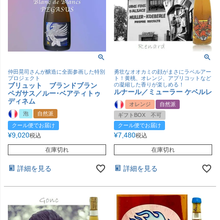
仲田晃司さんが醸造に全面参画した特別
勇壮なオオカミの顔がまさにラベルアー
プロジェクト
ト！黄桃、オレンジ、アプリコットなど
ブリュット ブランドブラン
の凝縮した香りが楽しめる！
ルナール／ミューラー ケベルレ
ペガサス／ルー･ベアティトゥ
ディネム
オレンジ
自然派
泡
自然派
ギフトBOX 不可
クール便でお届け
クール便でお届け
¥
9,020
¥
7,480
税込
税込
在庫切れ
在庫切れ
詳細を見る
詳細を見る