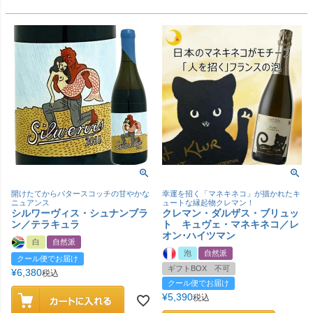
開けたてからバタースコッチの甘やかな
幸運を招く「マネキネコ」が描かれたキ
ニュアンス
ュートな縁起物クレマン！
シルワーヴィス・シュナンブラ
クレマン・ダルザス・ブリュッ
ン／テラキュラ
ト キュヴェ・マネキネコ／レ
オン･ハイツマン
白
自然派
泡
自然派
クール便でお届け
ギフトBOX 不可
¥
6,380
税込
クール便でお届け
¥
5,390
税込