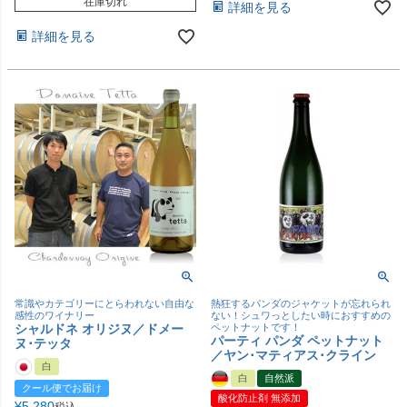
在庫切れ
詳細を見る
詳細を見る
常識やカテゴリーにとらわれない自由な
熱狂するパンダのジャケットが忘れられ
感性のワイナリー
ない！シュワっとしたい時におすすめの
シャルドネ オリジヌ／ドメー
ペットナットです！
パーティ パンダ ペットナット
ヌ･テッタ
／ヤン･マティアス･クライン
白
白
自然派
クール便でお届け
酸化防止剤 無添加
¥
5,280
税込