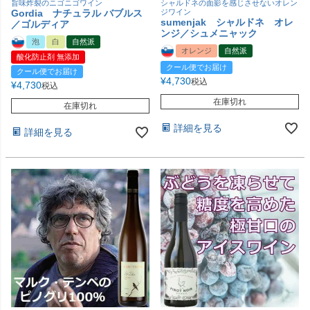
旨味炸裂のニゴニゴワイン
シャルドネの面影を感じさせないオレン
Gordia ナチュラル バブルス
ジワイン
sumenjak シャルドネ オレ
／ゴルディア
ンジ／シュメニャック
泡
白
自然派
オレンジ
自然派
酸化防止剤 無添加
クール便でお届け
クール便でお届け
¥
4,730
税込
¥
4,730
税込
在庫切れ
在庫切れ
詳細を見る
詳細を見る