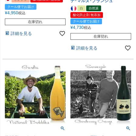
デ･マルヌ･ブランシュ
クール便でお届け
白
自然派
¥
4,950
税込
酸化防止剤 無添加
クール便でお届け
在庫切れ
¥
4,730
税込
詳細を見る
在庫切れ
詳細を見る