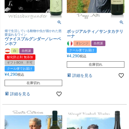
畑で生活している動物や虫が描かれた慈
ボッジアルティ／サンタカテリ
愛溢れるワイン
ーナ
ヴァイスブルグンダー／レーベ
ンホフ
オレンジ
自然派
クール便でお届け
白
自然派
¥
4,290
税込
酸化防止剤 無添加
ギフトBOX 不可
在庫切れ
クール便でお届け
¥
4,290
税込
詳細を見る
在庫切れ
詳細を見る