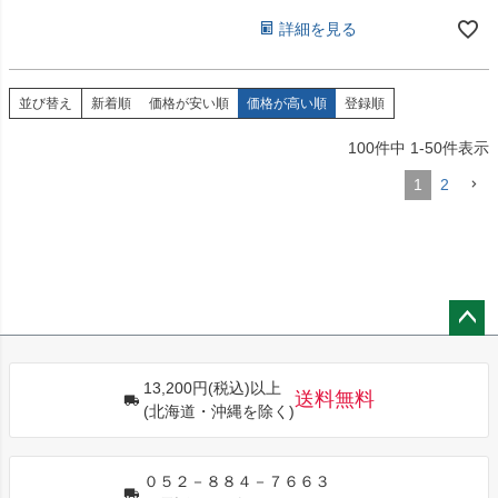
詳細を見る
並び替え
新着順
価格が安い順
価格が高い順
登録順
100
件中
1
-
50
件表示
1
2
ペー
ジト
13,200円(税込)以上
ップ
送料無料
(北海道・沖縄を除く)
へ
０５２－８８４－７６６３