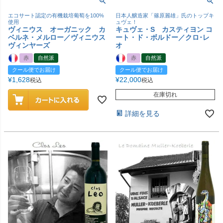
エコサート認定の有機栽培葡萄を100%
日本人醸造家「篠原麗雄」氏のトップキ
使用
ュヴェ！
ヴィニウス オーガニック カ
キュヴェ・S カスティヨン コ
ベルネ・メルロー／ヴィニウス
ート・ド・ボルドー／クロ･レ
ヴィンヤーズ
オ
赤
自然派
赤
自然派
クール便でお届け
クール便でお届け
¥
1,628
¥
22,000
税込
税込
在庫切れ
詳細を見る