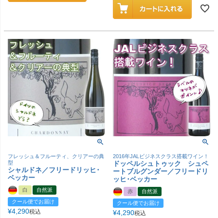
フレッシュ＆フルーティ、クリアーの典
2016年JALビジネスクラス搭載ワイン！
型
ドッペルシュトゥック シュペ
シャルドネ／フリードリッヒ･
ートブルグンダー／フリードリ
ベッカー
ッヒ･ベッカー
白
自然派
赤
自然派
クール便でお届け
クール便でお届け
¥
4,290
税込
¥
4,290
税込