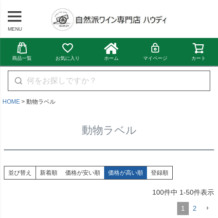
MENU
商品一覧
お気に入り
ホーム
マイページ
カート
HOME
動物ラベル
動物ラベル
並び替え
新着順
価格が安い順
価格が高い順
登録順
100
件中
1
-
50
件表示
1
2