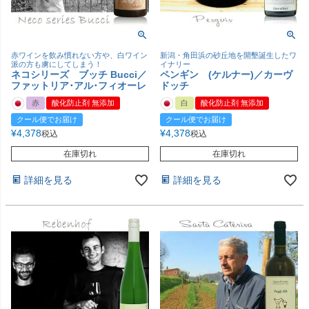
赤ワインを飲み慣れない方や、白ワイン
新潟・角田浜の砂丘地を開墾誕生したワ
派の方も虜にしてしまう！
イナリー
ネコシリーズ ブッチ Bucci／
ペンギン (ケルナー)／カーヴ
ファットリア･アル･フィオーレ
ドッチ
赤
酸化防止剤 無添加
白
酸化防止剤 無添加
クール便でお届け
クール便でお届け
¥
4,378
¥
4,378
税込
税込
在庫切れ
在庫切れ
詳細を見る
詳細を見る