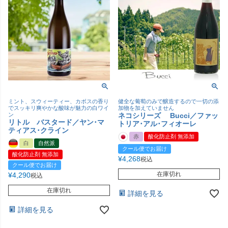
ミント、スウィーティー、カボスの香り
健全な葡萄のみで醸造するので一切の添
でスッキリ爽やかな酸味が魅力の白ワイ
加物を加えていません
ン
ネコシリーズ Bucci／ファッ
リトル バスタード／ヤン･マ
トリア･アル･フィオーレ
ティアス･クライン
赤
酸化防止剤 無添加
白
自然派
クール便でお届け
酸化防止剤 無添加
¥
4,268
税込
クール便でお届け
在庫切れ
¥
4,290
税込
在庫切れ
詳細を見る
詳細を見る