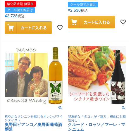
酸化防止剤 無添加
クール便でお届け
¥
2,530
クール便でお届け
税込
¥
2,728
税込
爽やかなタンニンを感じるオレンジワイ
印象的な「タコ」がド迫力！和食にも相
ンテイスト
性良し！
奥野田ビアンコ／奥野田葡萄酒
クルード・ロッソ／マーレ・マ
醸造
ンニュム