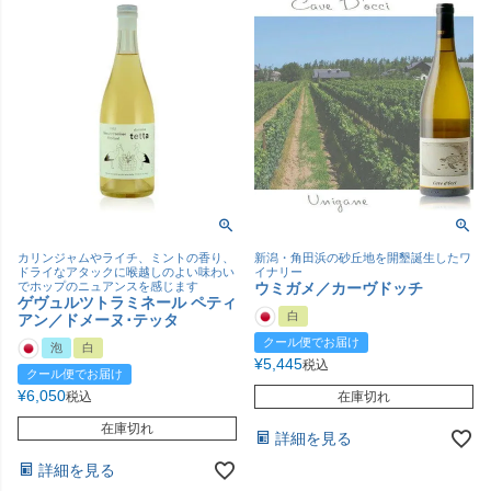
カリンジャムやライチ、ミントの香り、
新潟・角田浜の砂丘地を開墾誕生したワ
ドライなアタックに喉越しのよい味わい
イナリー
でホップのニュアンスを感じます
ウミガメ／カーヴドッチ
ゲヴュルツトラミネール ペティ
白
アン／ドメーヌ･テッタ
クール便でお届け
泡
白
¥
5,445
税込
クール便でお届け
¥
6,050
税込
在庫切れ
在庫切れ
詳細を見る
詳細を見る