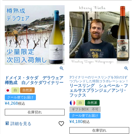
ドメイヌ・タケダ デラウェア
3ワイナリーのリースリングを3分の1ず
つブレンドした特別コラボレーション！
樽熟成 白／タケダワイナリー
リースリング シュペール・フ
ェルサスプランジェ／アンリ･
白
自然派
フックス
クール便でお届け
¥
4,268
白
自然派
税込
ギフトBOX 不可
在庫切れ
クール便でお届け
¥
4,180
税込
詳細を見る
在庫切れ