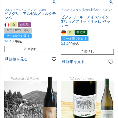
マルク・テンペのピノグリ100％
とろけるような甘みの上品なアイスワイ
ピノグリ アムゼル／マルクテ
ン
ピノノワール アイスワイン
ンペ
375ml／フリードリッヒ･ベッ
白
自然派
カー
ギフトBOX 不可
白
自然派
クール便でお届け
クール便でお届け
¥
4,400
税込
¥
4,400
税込
在庫切れ
在庫切れ
詳細を見る
詳細を見る