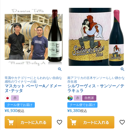
常識やカテゴリーにとらわれない自由な
南アフリカの古木サンソーらしい静かな
感性のワイナリーの垢
存在感
マスカット ベーリーA／ドメー
シルワーヴィス・サンソー／テ
ヌ･テッタ
ラキュラ
赤
赤
自然派
クール便でお届け
クール便でお届け
¥
6,930
¥
6,380
税込
税込