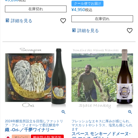
クール便でお届け
在庫切れ
¥
4,950
税込
在庫切れ
詳細を見る
詳細を見る
2024年醸造所設立を目指しファットリ
フレッシュなエキスに厚みが感じられ、
ア・アル・フィオーレで委託醸造中
マスカットやシトラス、塩気も感じられ
織 -Ori-／千夢ワイナリー
ます
スペース モンキー／ドメーヌ･
オレンジ
酸化防止剤 無添加