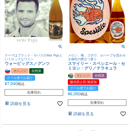
テーマはブラック・サバスのWar Pigsと
メロン、梅、ゴボウ、ルバーブを思わせ
いうロックなワイン
る個性の際立つ香り
ウォーピッグス／グンツ
スマイリー・スペシエール・セ
ミヨン・グリ／テラキュラ
オレンジ
自然派
オレンジ
自然派
クール便でお届け
酸化防止剤 無添加
¥
7,040
税込
クール便でお届け
在庫切れ
¥
6,050
税込
在庫切れ
詳細を見る
詳細を見る