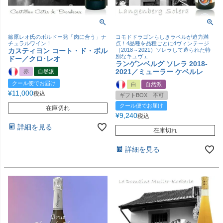
篠原レオ氏のボルドー発「肉に合う」ナ
コモドドラゴンらしきラベルが迫力満
チュラルワイン！
点！4品種を品種ごとに4ヴィンテージ
カスティヨン コート・ド・ボル
（2018～2021）ソレラして造られた特
別なキュヴェ
ドー／クロ･レオ
ランゲンベルグ ソレラ 2018-
2021／ミューラー ケベルレ
赤
自然派
クール便でお届け
白
自然派
¥
11,000
税込
ギフトBOX 不可
クール便でお届け
在庫切れ
¥
9,240
税込
詳細を見る
在庫切れ
詳細を見る