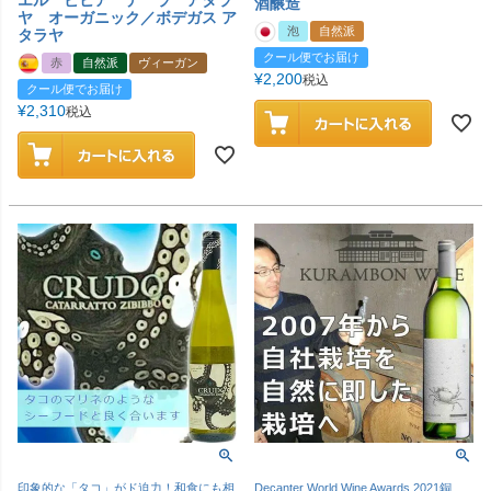
酒醸造
ヤ オーガニック／ボデガス ア
泡
自然派
タラヤ
クール便でお届け
赤
自然派
ヴィーガン
¥
2,200
税込
クール便でお届け
¥
2,310
税込
印象的な「タコ」がド迫力！和食にも相
Decanter World Wine Awards 2021銅