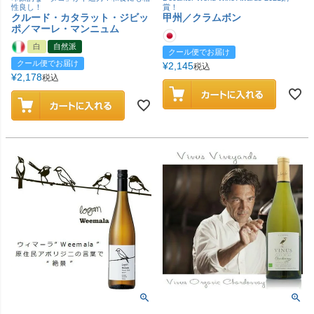
性良し！
賞！
クルード・カタラット・ジビッ
甲州／クラムボン
ポ／マーレ・マンニュム
白
自然派
クール便でお届け
クール便でお届け
¥
2,145
税込
¥
2,178
税込