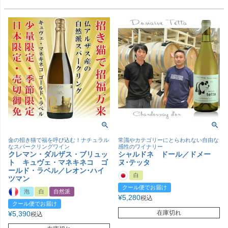
金の招き猫で福を呼び込む！ナチュラル
常識やカテゴリーにとらわれない自由な
なスパークリングワイン
感性のワイナリー
クレマン・ダルザス・ブリュッ
シャルドネ ドール／ドメー
ト キュヴェ・マネキネコ ゴ
ヌ･テッタ
ールド・ラベル／レオン･ハイ
白
ツマン
クール便でお届け
泡
白
自然派
¥
5,280
税込
クール便でお届け
在庫切れ
¥
5,390
税込