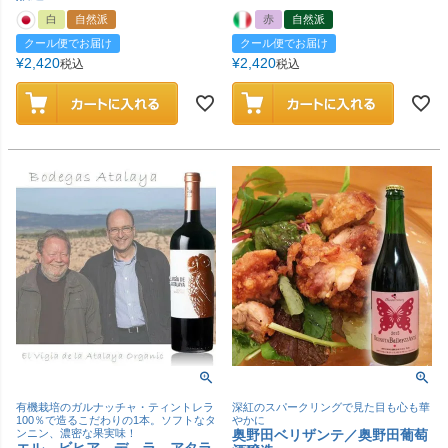
白
自然派
赤
自然派
クール便でお届け
クール便でお届け
¥
2,420
¥
2,420
税込
税込
有機栽培のガルナッチャ・ティントレラ
深紅のスパークリングで見た目も心も華
100％で造るこだわりの1本。ソフトなタ
やかに
ンニン、濃密な果実味！
奥野田ベリザンテ／奥野田葡萄
エル ビヒア デ ラ アタラ