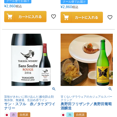
クール便でお届け
クール便でお届け
¥
2,860
税込
¥
2,860
税込
旨味がきれいに溶け込んだ,酸化防止剤
甘くないデラウェアのカジュアルスパー
無添加、無濾過、生詰め赤ワイン
クリング
サン・スフル 赤／タケダワイ
奥野田フリザンテ／奥野田葡萄
ナリー
酒醸造
赤
自然派
泡
自然派