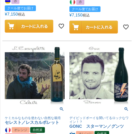
赤
赤
クール便でお届け
クール便でお届け
¥
7,150
税込
¥
7,150
税込
ケミカルなものを使わない自然な栽培
デイビッドボーイを聞いてるロックなワ
セレスト／レスカルポレット
イン！？
GONC スターマン／グンツ
オレンジ
自然派
オレンジ
自然派