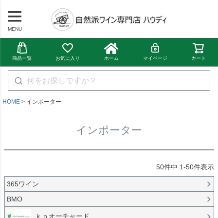
MENU
商品一覧
お気に入り
ホーム
マイページ
カート
HOME
インポーター
インポーター
50
件中
1
-
50
件表示
365ワイン
BMO
ｋｐオーチャード