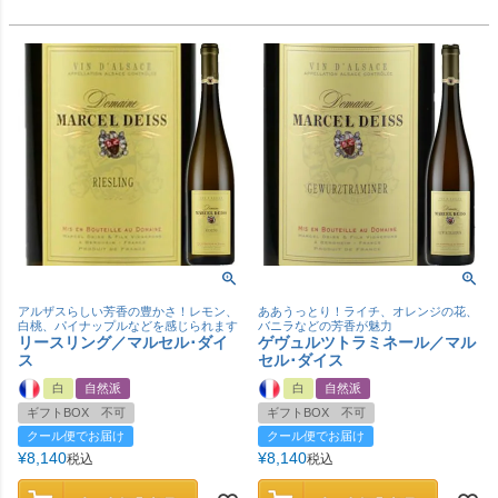
アルザスらしい芳香の豊かさ！レモン、
ああうっとり！ライチ、オレンジの花、
白桃、パイナップルなどを感じられます
バニラなどの芳香が魅力
リースリング／マルセル･ダイ
ゲヴュルツトラミネール／マル
ス
セル･ダイス
白
自然派
白
自然派
ギフトBOX 不可
ギフトBOX 不可
クール便でお届け
クール便でお届け
¥
8,140
¥
8,140
税込
税込