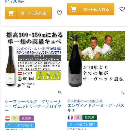
¥
7,700
税込
ケーファーベルグ グリューナ
国内数本のみの極秘入荷！
エンヴィ／ドメーヌ・デ・パス
ー・ヴェルトリーナー／ロイマ
キエ
ー
赤
自然派
白
自然派
クール便でお届け
クール便でお届け
¥
7,568