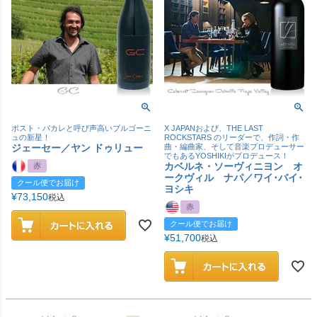
ポスト・パカレと呼び声高いブルゴーニ
X JAPANおよび、THE LAST
ュの新星！
ROCKSTARS のリーダーで、作詞・作
ジェーセー／ヤン ドゥリュー
曲・編曲家、そして音楽プロデューサー
でもあるYOSHIKIがプロデュース！
カベルネ・ソーヴィニヨン オ
赤
ークヴィル ナパ／ワイ･バイ･
クール便でお届け
ヨシキ
¥
73,150
税込
赤
クール便でお届け
¥
51,700
税込