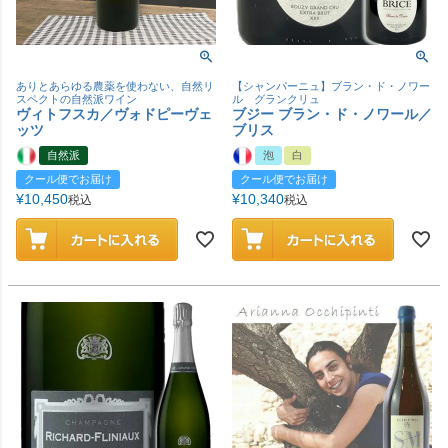
ありとあらゆる農薬を使わない、自然リ
【シャンパーニュ】ブラン・ド・ノワー
スペクトの自然派ワイン
ル グランクリュ
ヴィトフスカ／ヴォドピーヴェ
ブジー ブラン・ド・ノワール／
ッツ
ブリス
自然派
泡
白
クール便でお届け
クール便でお届け
¥
10,450
¥
10,340
税込
税込