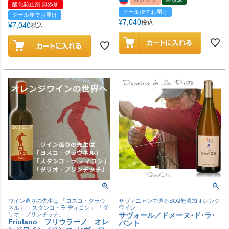
酸化防止剤 無添加
クール便でお届け
クール便でお届け
¥
7,040
税込
¥
7,040
税込
ワイン造りの先生は 「ヨスコ・グラヴ
サヴァニャンで造るSO2無添加オレンジ
ネル」 「スタンコ・ラ ディコン」 「ダ
ワイン
リオ・プリンチッチ」
サヴォール／ドメーヌ･ド･ラ･
Friulano フリウラーノ オレ
パント