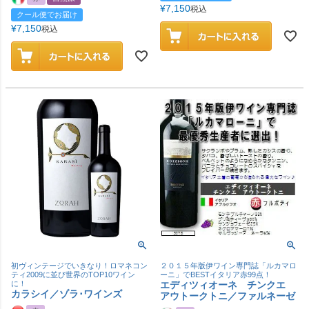
¥
7,150
税込
クール便でお届け
¥
7,150
税込
初ヴィンテージでいきなり！ロマネコン
２０１５年版伊ワイン専門誌「ルカマロ
ティ2009に並び世界のTOP10ワイン
ーニ」でBESTイタリア赤99点！
に！
エディツィオーネ チンクエ
カラシイ／ゾラ･ワインズ
アウトークトニ／ファルネーゼ