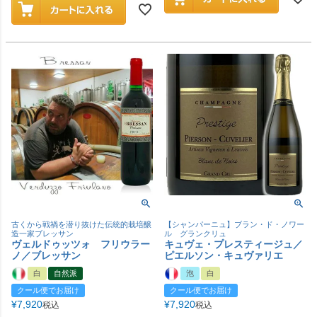
古くから戦禍を潜り抜けた伝統的栽培醸
【シャンパーニュ】ブラン・ド・ノワー
造一家ブレッサン
ル グランクリュ
ヴェルドゥッツォ フリウラー
キュヴェ・プレスティージュ／
ノ／ブレッサン
ピエルソン・キュヴァリエ
白
自然派
泡
白
クール便でお届け
クール便でお届け
¥
7,920
¥
7,920
税込
税込