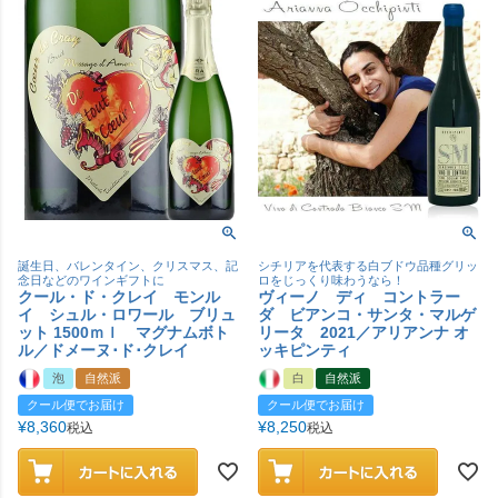
誕生日、バレンタイン、クリスマス、記
シチリアを代表する白ブドウ品種グリッ
念日などのワインギフトに
ロをじっくり味わうなら！
クール・ド・クレイ モンル
ヴィーノ ディ コントラー
イ シュル・ロワール ブリュ
ダ ビアンコ・サンタ・マルゲ
ット 1500ｍｌ マグナムボト
リータ 2021／アリアンナ オ
ル／ドメーヌ･ド･クレイ
ッキピンティ
泡
自然派
白
自然派
クール便でお届け
クール便でお届け
¥
8,360
¥
8,250
税込
税込