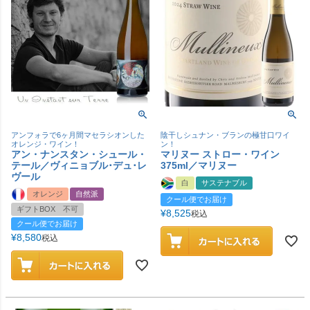
アンフォラで6ヶ月間マセラシオンした
陰干しシュナン・ブランの極甘口ワイ
オレンジ・ワイン！
ン！
アン・ナンスタン・シュール・
マリヌー ストロー・ワイン
テール／ヴィニョブル･デュ･レ
375ml／マリヌー
ヴール
白
サステナブル
オレンジ
自然派
クール便でお届け
ギフトBOX 不可
¥
8,525
税込
クール便でお届け
¥
8,580
税込