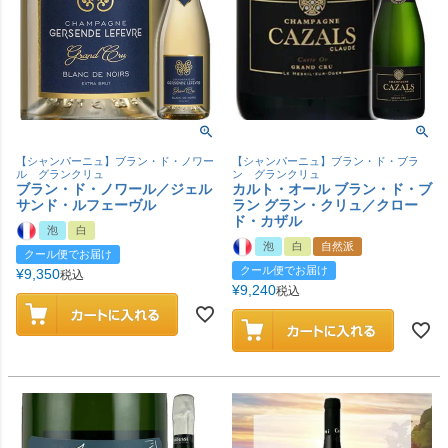
【シャンパーニュ】ブラン・ド・ノワー
【シャンパーニュ】ブラン・ド・ブラ
ル グランクリュ
ン グランクリュ
ブラン・ド・ノワール／ジェル
カルト・オール ブラン・ド・ブ
サンド・ルフェーヴル
ラン グラン・クリュ／クロー
ド・カザル
泡
白
泡
白
自然派
クール便でお届け
クール便でお届け
¥
9,350
税込
¥
9,240
税込