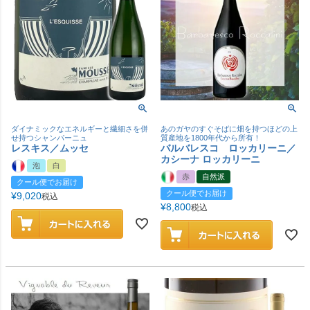
ダイナミックなエネルギーと繊細さを併
あのガヤのすぐそばに畑を持つほどの上
せ持つシャンパーニュ
質産地を1800年代から所有！
レスキス／ムッセ
バルバレスコ ロッカリーニ／
カシーナ ロッカリーニ
泡
白
赤
自然派
クール便でお届け
クール便でお届け
¥
9,020
税込
¥
8,800
税込