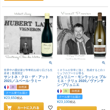
世界中の愛好家が争奪戦を繰り広げる生
ミネラルが非常に強く、熟成すると白ト
産者｜数量限定
リュフのブーケが香る
サントネ・クロ・デ・アット
ピュリニー・モンラッシェ プル
2021／ユベール･ラミー
ミエ・クリュ 2020／ヴァンサ
ン･プリュニエ
赤
自然派
白
自然派
クール便でお届け
クール便でお届け
¥
23,650
税込
¥
23,100
税込