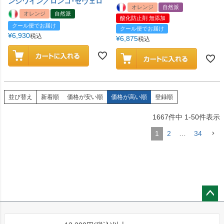
ンジワイン／ロンコ･セヴェロ
オレンジ
自然派
オレンジ
自然派
酸化防止剤 無添加
クール便でお届け
クール便でお届け
¥
6,930
税込
¥
6,875
税込
並び替え
新着順
価格が安い順
価格が高い順
登録順
1667
件中
1
-
50
件表示
1
2
…
34
ペー
ジト