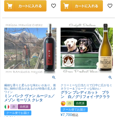
繊細な香りと柔らかな味わいがあり、後
クリーミーな口当たりで口中に広がるミ
味に独特の苦みがあるのが特徴の玄人赤
ネラリー＆フルーティな味わい
ワイン
グラン プレディカット ブラ
ミン バンク ヴァン ルージュ／
ン 白／グリフォイ･デクララ
メゾン モーリス クレタ
白
自然派
赤
自然派
クール便でお届け
クール便でお届け
¥
7,700
税込