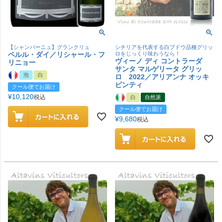
【シャンパーニュ】グランクリュ
シチリアを代表する白ブドウ品種グリッ
ペルル・ダイ／リシャール・フ
ロをじっくり味わうなら！
ヴィーノ ディ コントラーダ
リニョー
サンタ マルゲリータ グリッ
泡
白
ロ 2022／アリアンナ オッキ
ピンティ
クール便でお届け
¥
10,120
税込
白
自然派
クール便でお届け
¥
9,680
税込