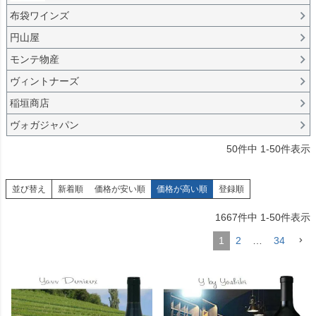
布袋ワインズ
円山屋
モンテ物産
ヴィントナーズ
稲垣商店
ヴォガジャパン
50
件中
1
-
50
件表示
並び替え
新着順
価格が安い順
価格が高い順
登録順
1667
件中
1
-
50
件表示
1
2
…
34