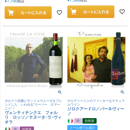
税込
¥
7,700
税込
ボルドー品種にサンジョヴェーゼをブレ
サルディーニャのファンキーなナチュラ
ンドした、いわゆる“スーパー ロマー
ルワイン
ニャ”！
ジロクアードロ／パーネヴィー
ヴェンティチンクエ フォル
ノ
リ ロッソ／テヌータ･ラ･ヴィ
赤
自然派
オラ
クール便でお届け
赤
自然派