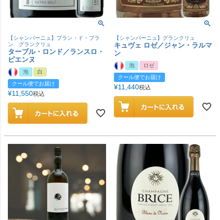
【シャンパーニュ】ブラン・ド・ブラ
【シャンパーニュ】グランクリュ
ン グランクリュ
キュヴェ ロゼ／ジャン・ラルマ
ターブル・ロンド／ランスロ・
ン
ピエンヌ
泡
ロゼ
泡
白
クール便でお届け
クール便でお届け
¥
11,440
税込
¥
11,550
税込