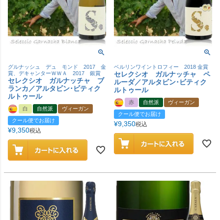
グルナッシュ デュ モンド 2017 金
ベルリンワイントロフィー 2018 金賞
賞、デキャンターＷＷＡ 2017 銀賞
セレクシオ ガルナッチャ ペ
セレクシオ ガルナッチャ ブ
ルーダ／アルタビン･ビティク
ランカ／アルタビン･ビティク
ルトゥール
ルトゥール
赤
自然派
ヴィーガン
白
自然派
ヴィーガン
クール便でお届け
クール便でお届け
¥
9,350
税込
¥
9,350
税込