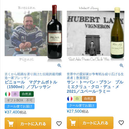
古くから戦禍を潜り抜けた伝統的栽培醸
世界中の愛好家が争奪戦を繰り広げる生
造一家ブレッサン
産者｜数量限定
ピニョール マグナムボトル
サン・トーバン・ブラン プル
（1500ml）／ブレッサン
ミエクリュ・クロ・デュ・メ
2021／ユベール･ラミー
赤
自然派
白
自然派
ギフトBOX 不可
クール便でお届け
クール便でお届け
¥
27,500
税込
¥
37,400
税込