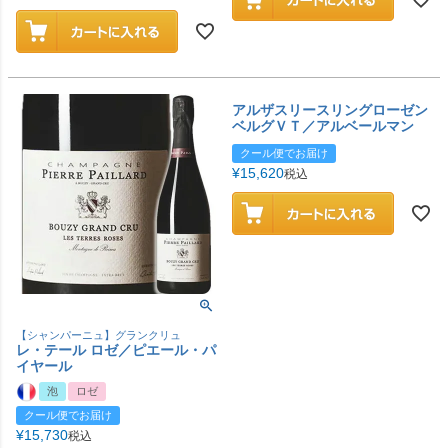
アルザスリースリングローゼン
ベルグＶＴ／アルベールマン
クール便でお届け
¥
15,620
税込
【シャンパーニュ】グランクリュ
レ・テール ロゼ／ピエール・パ
イヤール
泡
ロゼ
クール便でお届け
¥
15,730
税込