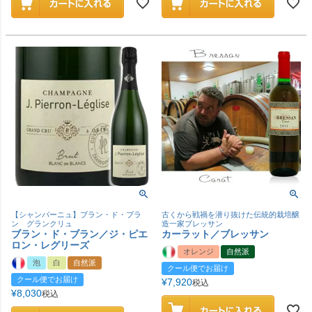
【シャンパーニュ】ブラン・ド・ブラ
古くから戦禍を潜り抜けた伝統的栽培醸
ン グランクリュ
造一家ブレッサン
ブラン・ド・ブラン／ジ・ピエ
カーラット／ブレッサン
ロン・レグリーズ
オレンジ
自然派
泡
白
自然派
クール便でお届け
クール便でお届け
¥
7,920
税込
¥
8,030
税込