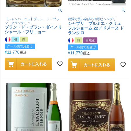
【シャンパーニュ】ブラン・ド・ブラ
豊満で長い余韻の肉厚なシャブリ
ン グランクリュ
シャブリ プルミエ・クリュ
ブラン・ド・ブラン・ダイ／リ
フルショーム 22／ドメーヌ ド
シャール・フリニョー
ランクロ
泡
白
白
自然派
クール便でお届け
クール便でお届け
¥
11,770
税込
¥
11,770
税込