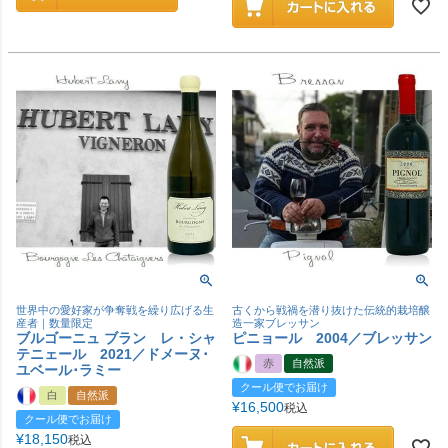
世界中の愛好家が争奪戦を繰り広げる生
古くから戦禍を潜り抜けた伝統的栽培醸
産者｜数量限定
造一家ブレッサン
ブルゴーニュ ブラン レ・シャ
ピニョール 2004／ブレッサン
テニェール 2021／ドメーヌ･
赤
自然派
ユベール･ラミー
クール便でお届け
白
自然派
¥
16,500
税込
クール便でお届け
¥
18,150
税込