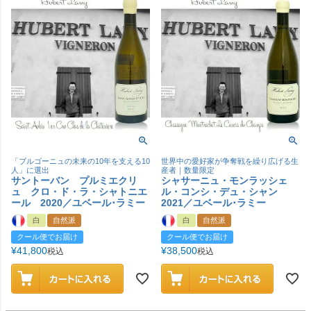
「ブルゴーニュの未来の10年を支える10
世界中の愛好家が争奪戦を繰り広げる生
人」に選出
産者｜数量限定
サントーバン プルミエクリ
シャサーニュ・モンラッシェ
ュ クロ・ド・ラ・シャトニエ
ル・コンシ・デュ・シャン
ール 2020／ユベール･ラミー
2021／ユベール･ラミー
白
自然派
白
自然派
クール便でお届け
クール便でお届け
¥
41,800
¥
38,500
税込
税込