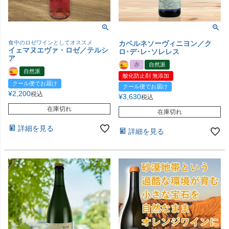
食中のロゼワインとしてオススメ
カベルネソーヴィニヨン／ク
イェマヌエヴァ・ロゼ／テルシ
ロ･デ･レ･ソレレス
ア
赤
自然派
自然派
酸化防止剤 無添加
クール便でお届け
クール便でお届け
¥
2,200
税込
¥
3,630
税込
在庫切れ
在庫切れ
詳細を見る
詳細を見る