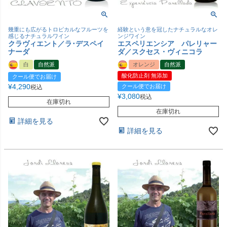
幾重にも広がるトロピカルなフルーツを
経験という意を冠したナチュラルなオレ
感じるナチュラルワイン
ンジワイン
クラヴィエント／ラ･デスペイ
エスペリエンシア パレリャー
ナーダ
ダ／スクセス・ヴィニコラ
白
自然派
オレンジ
自然派
酸化防止剤 無添加
クール便でお届け
¥
4,290
クール便でお届け
税込
¥
3,080
税込
在庫切れ
在庫切れ
詳細を見る
詳細を見る