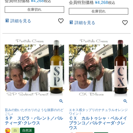
会員特別価格
¥
4,268
税込
会員特別価格
¥
4,268
税込
在庫切れ
在庫切れ
詳細を見る
詳細を見る
旨みの効いたポカリのような抜群ののど
エキス感タップリのナチュラルオレンジ
ごし♪
ワイン！
ＳＰ スビラ・パレント／パル
ＣＸ カルトゥシャ・ベルメイ
ティーダ･クレウス
ブランコ／パルティーダ･クレ
ウス
白
自然派