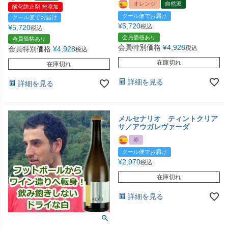
オレンジ
自然派
酸化防止剤 無添加
クール便でお届け
クール便でお届け
¥
5,720
税込
¥
5,720
税込
会員価格あり
会員価格あり
会員特別価格
¥
4,928
税込
会員特別価格
¥
4,928
税込
在庫切れ
在庫切れ
詳細を見る
詳細を見る
メルセナリオ ティントクリア
サ／アウガレヴァーダ
赤
クール便でお届け
¥
2,970
税込
在庫切れ
詳細を見る