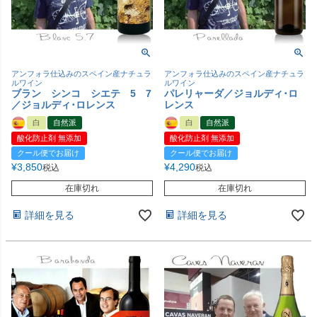
アンフォラ仕込みのスペイン産ナチュラ
アンフォラ仕込みのスペイン産ナチュラ
ルワイン
ルワイン
ブラン シンコ シエテ 5 7
パレリャーダ／ジョルディ･ロ
／ジョルディ･ロレンス
レンス
白
自然派
白
自然派
酸化防止剤 無添加
酸化防止剤 無添加
クール便でお届け
クール便でお届け
¥
3,850
¥
4,290
税込
税込
在庫切れ
在庫切れ
詳細を見る
詳細を見る