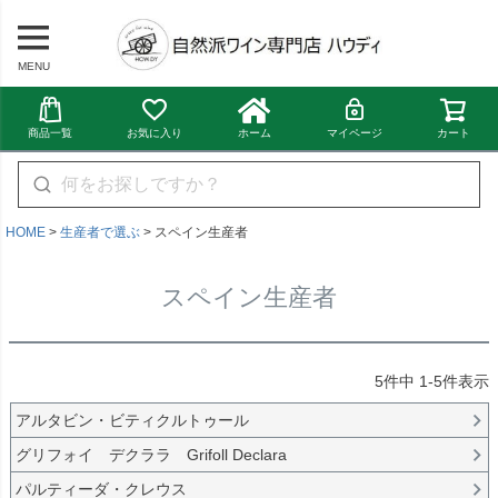
MENU
商品一覧
お気に入り
ホーム
マイページ
カート
HOME
生産者で選ぶ
スペイン生産者
スペイン生産者
5
件中
1
-
5
件表示
アルタビン・ビティクルトゥール
グリフォイ デクララ Grifoll Declara
パルティーダ・クレウス