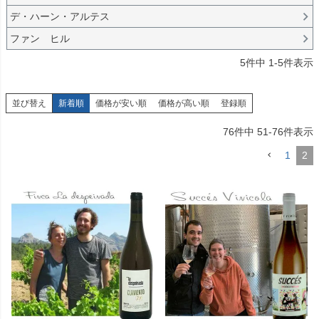
デ・ハーン・アルテス
ファン ヒル
5
件中
1
-
5
件表示
並び替え
新着順
価格が安い順
価格が高い順
登録順
76
件中
51
-
76
件表示
1
2