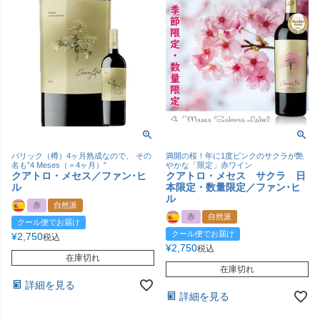
バリック（樽）4ヶ月熟成なので、 その
満開の桜！年に1度ピンクのサクラが艶
名も”4 Meses（＝4ヶ月）”
やかな「限定」赤ワイン
クアトロ・メセス／ファン･ヒ
クアトロ・メセス サクラ 日
ル
本限定・数量限定／ファン･ヒ
ル
赤
自然派
赤
自然派
クール便でお届け
クール便でお届け
¥
2,750
税込
¥
2,750
税込
在庫切れ
在庫切れ
詳細を見る
詳細を見る