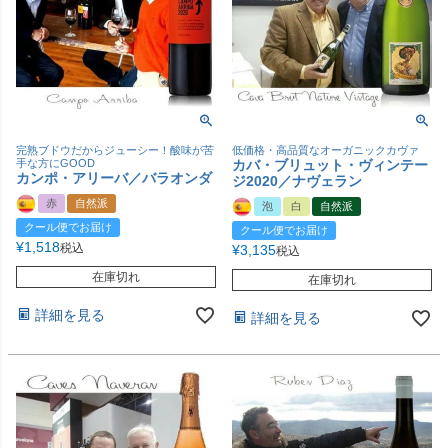
完熟ブドウだからジューシー！酸味が苦
低価格・高品質なオーガニックカヴァ
手な方にGOOD
カバ・ブリュット・ヴィンテー
カンポ・アリーバ／バラオンダ
ジ2020／ナヴェラン
赤
自然派
泡
白
自然派
クール便でお届け
クール便でお届け
¥
1,518
税込
¥
3,135
税込
在庫切れ
在庫切れ
詳細を見る
詳細を見る