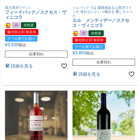
脱力系赤ワイン♪
トレパットでは 凝縮感ある上質赤ワイ
フィードバック／スクセス・ヴ
ンが 造れないという概念を 覆しちゃっ
た
ィニコラ
エル メンティデー／スクセ
ス・ヴィニコラ
赤
自然派
酸化防止剤 無添加
赤
自然派
クール便でお届け
酸化防止剤 無添加
¥
3,630
税込
クール便でお届け
¥
3,850
税込
在庫切れ
在庫切れ
詳細を見る
詳細を見る