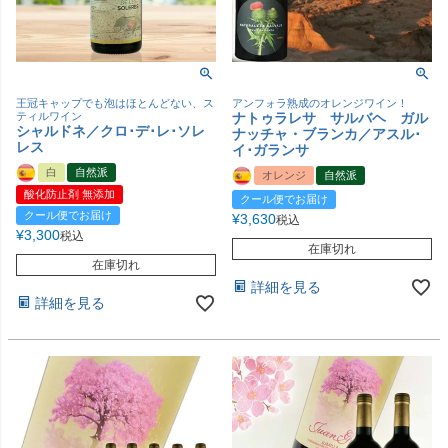
王冠キャップでも泡はほとんどない、ス
アンフォラ熟成のオレンジワイン！
ティルワイン
ナトゥラレサ サルバヘ ガル
シャルドネ／クロ･デ･レ･ソレ
ナッチャ・ブランカ／アスル･
レス
イ･ガランサ
白
自然派
オレンジ
自然派
酸化防止剤 無添加
クール便でお届け
クール便でお届け
¥
3,630
税込
¥
3,300
税込
在庫切れ
在庫切れ
詳細を見る
詳細を見る