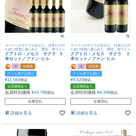
スペインのサクラの丘から、日本だけの
スペインのサクラの丘から、日本だけの
ために特別に造られた「限定」赤ワイン
ために特別に造られた「限定」赤ワイン
クアトロ・メセス サクラ 5
クアトロ・メセス サクラ 2
本セット／ファン･ヒル
本セット／ファン･ヒル
赤
自然派
赤
自然派
クール便でお届け
クール便でお届け
¥
11,550
¥
4,620
税込
税込
会員価格あり
会員価格あり
会員特別価格
¥
10,780
会員特別価格
¥
4,398
税込
税込
在庫切れ
在庫切れ
詳細を見る
詳細を見る