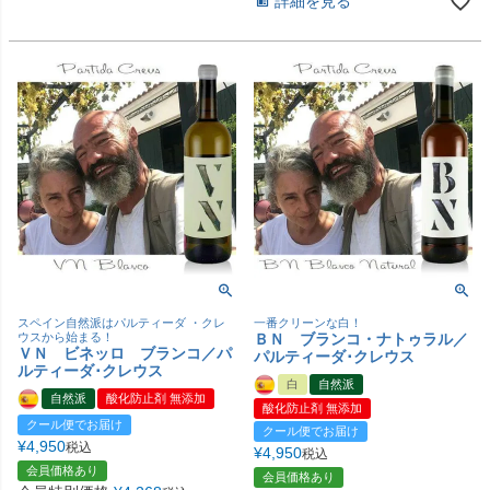
詳細を見る
スペイン自然派はパルティーダ ・クレ
一番クリーンな白！
ウスから始まる！
ＢＮ ブランコ・ナトゥラル／
ＶＮ ビネッロ ブランコ／パ
パルティーダ･クレウス
ルティーダ･クレウス
白
自然派
自然派
酸化防止剤 無添加
酸化防止剤 無添加
クール便でお届け
クール便でお届け
¥
4,950
税込
¥
4,950
税込
会員価格あり
会員価格あり