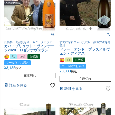
低価格・高品質なオーガニックカヴァ
すでに忘れ去られた栽培・醸造方法を再
カバ・ブリュット・ヴィンテー
発見
ドレー アンド プラス／ルヴ
ジ2020 ロゼ／ナヴェラン
ェン・ディアス
泡
ロゼ
自然派
白
自然派
クール便でお届け
クール便でお届け
¥
3,135
税込
¥
3,080
税込
在庫切れ
在庫切れ
詳細を見る
詳細を見る