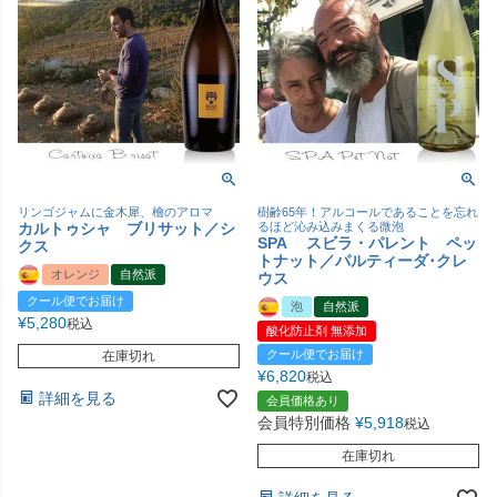
リンゴジャムに金木犀、檜のアロマ
樹齢65年！アルコールであることを忘れ
カルトゥシャ ブリサット／シ
るほど沁み込みまくる微泡
SPA スビラ・パレント ペッ
クス
トナット／パルティーダ･クレ
オレンジ
自然派
ウス
クール便でお届け
泡
自然派
¥
5,280
税込
酸化防止剤 無添加
クール便でお届け
在庫切れ
¥
6,820
税込
詳細を見る
会員価格あり
会員特別価格
¥
5,918
税込
在庫切れ