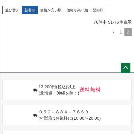
並び替え
新着順
価格が安い順
価格が高い順
登録順
76
件中
51
-
76
件表示
1
2
ペー
ジト
13,200円(税込)以上
ップ
送料無料
(北海道・沖縄を除く)
へ
０５２－８８４－７６６３
お電話はお気軽に(10:00〜20:00)