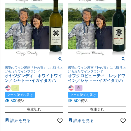
伝説のワイン漫画『神の雫』にも取り上
伝説のワイン漫画『神の雫』にも取り上
げられたワインブランド
げられたワインブランド
オヤジダンディ ホワイトワイ
オフクロビューティ レッドワ
ン／シャトー･イガイタカハ
イン／シャトー･イガイタカハ
白
赤
クール便でお届け
クール便でお届け
¥
5,500
¥
5,500
税込
税込
在庫切れ
在庫切れ
詳細を見る
詳細を見る