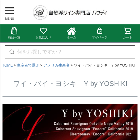
MENU
商品一覧
お気に入り
ホーム
マイページ
カート
HOME
生産者で選ぶ
アメリカ生産者
ワイ・バイ・ヨシキ Y by YOSHIKI
ワイ・バイ・ヨシキ Y by YOSHIKI