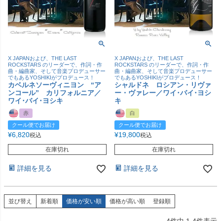
X JAPANおよび、THE LAST
X JAPANおよび、THE LAST
ROCKSTARS のリーダーで、作詞・作
ROCKSTARS のリーダーで、作詞・作
曲・編曲家、そして音楽プロデューサー
曲・編曲家、そして音楽プロデューサー
でもあるYOSHIKIがプロデュース！
でもあるYOSHIKIがプロデュース！
カベルネソーヴィニヨン “ア
シャルドネ ロシアン・リヴァ
ンコール” カリフォルニア／
ー・ヴァレー／ワイ･バイ･ヨシ
ワイ･バイ･ヨシキ
キ
赤
白
クール便でお届け
クール便でお届け
¥
6,820
¥
19,800
税込
税込
在庫切れ
在庫切れ
詳細を見る
詳細を見る
並び替え
新着順
価格が安い順
価格が高い順
登録順