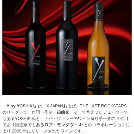
「Y by YOSHIKI」
は、X JAPANおよび、THE LAST ROCKSTARS
のリーダーで、作詞・作曲・編曲家、そして音楽プロデューサーで
もあるYOSHIKI氏と、ナパ・ヴァレーのワイン造り手一族の 4 代目
であり醸造家でもある
ロブ・モンダヴィ Jr.
とのコラボレーションに
より 2009 年にリリースされたワインです。