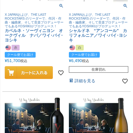
X JAPANおよび、THE LAST
X JAPANおよび、THE LAST
ROCKSTARS のリーダーで、作詞・作
ROCKSTARS のリーダーで、作詞・作
曲・編曲家、そして音楽プロデューサー
曲・編曲家、そして音楽プロデューサー
でもあるYOSHIKIがプロデュース！
でもあるYOSHIKIがプロデュース！
カベルネ・ソーヴィニヨン オ
シャルドネ “アンコール” カ
ークヴィル ナパ／ワイ･バイ･
リフォルニア／ワイ･バイ･ヨシ
ヨシキ
キ
赤
白
クール便でお届け
クール便でお届け
¥
51,700
¥
6,490
税込
税込
在庫切れ
詳細を見る