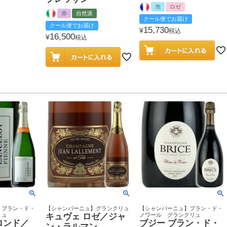
泡
ロゼ
赤
自然派
クール便でお届け
クール便でお届け
15,730
¥
税込
16,500
¥
税込
】ブラン・ド・
【シャンパーニュ】グランクリュ
【シャンパーニュ】ブラン・ド・
リュ
キュヴェ ロゼ／ジャ
ノワール グランクリュ
ロンド／
ブジー ブラン・ド・
ン・ラルマン