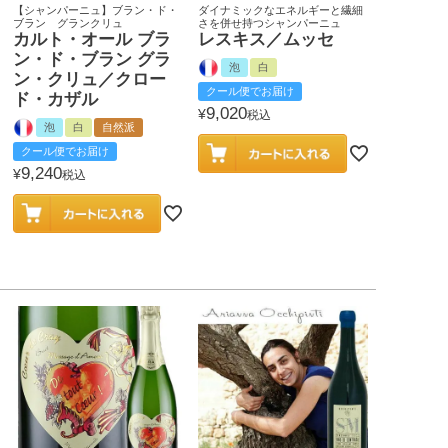
【シャンパーニュ】ブラン・ド・
ダイナミックなエネルギーと繊細
ブラン グランクリュ
さを併せ持つシャンパーニュ
カルト・オール ブラ
レスキス／ムッセ
ン・ド・ブラン グラ
泡
白
ン・クリュ／クロー
クール便でお届け
ド・カザル
9,020
¥
税込
泡
白
自然派
クール便でお届け
9,240
¥
税込