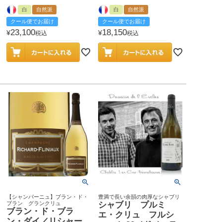
白
自然派
白
自然派
クール便でお届け
クール便でお届け
23,100
18,150
¥
¥
税込
税込
【シャンパーニュ】ブラン・ド・
豊満で長い余韻の肉厚なシャブリ
ブラン グランクリュ
シャブリ プルミ
ブラン・ド・ブラ
エ・クリュ フルシ
ン・ダイ／リシャー