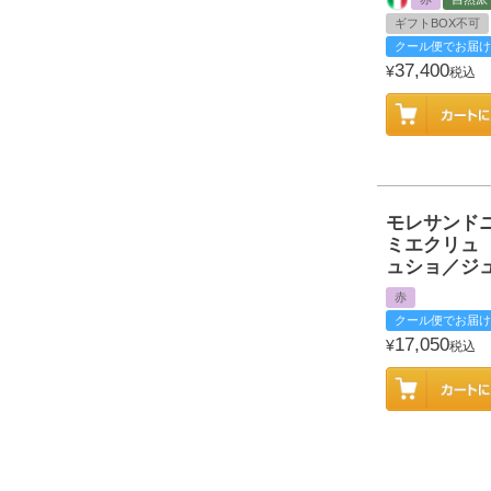
ギフトBOX不可
クール便でお届け
37,400
¥
税込
モレサンド
ミエクリュ
ュショ／ジ
赤
クール便でお届け
17,050
¥
税込