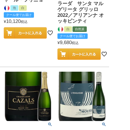
ラーダ サンタ マル
泡
白
ゲリータ グリッロ
2022／アリアンナ オ
クール便でお届け
ッキピンティ
10,120
¥
税込
白
自然派
クール便でお届け
9,680
¥
税込