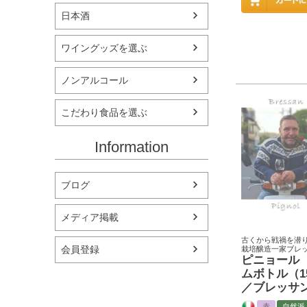
日本酒
ワイングッズを選ぶ
ノンアルコール
こだわり食品を選ぶ
Information
ブログ
メディア掲載
古くから戦禍を潜
会員登録
栽培醸造一家ブレ
ピニョール
ムボトル（15
／ブレッサ
赤
自然派