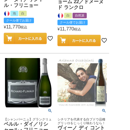
ョーム 22／ドメーヌ
ル・フリニョー
ド ランクロ
泡
白
白
自然派
クール便でお届け
クール便でお届け
11,770
¥
税込
11,770
¥
税込
【シャンパーニュ】グランクリュ
シチリアを代表する白ブドウ品種
ペルル・ダイ／リシ
グリッロをじっくり味わうなら！
ヴィーノ ディ コント
ャール・フリニョー