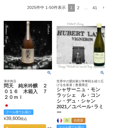
2025
件中
1
-
50
件表示
1
2
…
41
薄井商店
世界中の愛好家が争奪戦を繰り広
問天 純米吟醸 ２
げる生産者｜数量限定
シャサーニュ・モン
０１６ 木箱入 ７
ラッシェ ル・コン
２０ｍｌ
シ・デュ・シャン
2021／ユベール･ラミ
ー
クール便でお届け
39,600
¥
税込
白
自然派
クール便でお届け