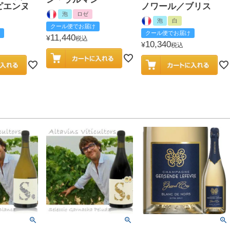
ピエンヌ
ノワール／ブリス
泡
ロゼ
泡
白
クール便でお届け
クール便でお届け
11,440
¥
税込
10,340
¥
税込