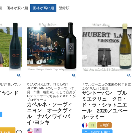
順
価格が安い順
価格が高い順
登録順
呼び声高いブル
X JAPANおよび、THE LAST
「ブルゴーニュの未来の10年を支
ROCKSTARS のリーダーで、作
える10人」に選出
ヤン ド
詞・作曲・編曲家、そして音楽プ
サントーバン プル
ロデューサーでもあるYOSHIKIが
ミエクリュ クロ・
プロデュース！
カベルネ・ソーヴィ
ド・ラ・シャトニエ
ニヨン オークヴィ
ール 2020／ユベー
ル ナパ／ワイ･バ
ル･ラミー
イ･ヨシキ
白
自然派
赤
クール便でお届け