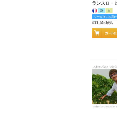
ランスロ・
泡
白
クール便でお届け
11,550
¥
税込