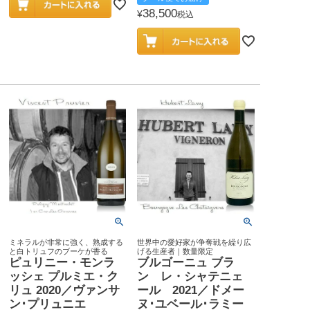
38,500
¥
税込
ミネラルが非常に強く、熟成する
世界中の愛好家が争奪戦を繰り広
と白トリュフのブーケが香る
げる生産者｜数量限定
ピュリニー・モンラ
ブルゴーニュ ブラ
ッシェ プルミエ・ク
ン レ・シャテニェ
リュ 2020／ヴァンサ
ール 2021／ドメー
ン･プリュニエ
ヌ･ユベール･ラミー