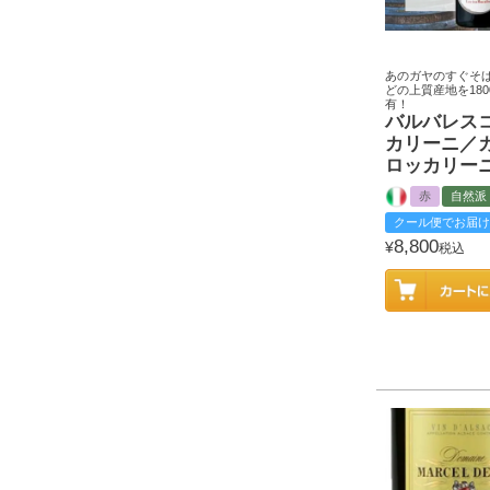
あのガヤのすぐそ
どの上質産地を18
有！
バルバレス
カリーニ／
ロッカリー
赤
自然派
クール便でお届け
8,800
¥
税込