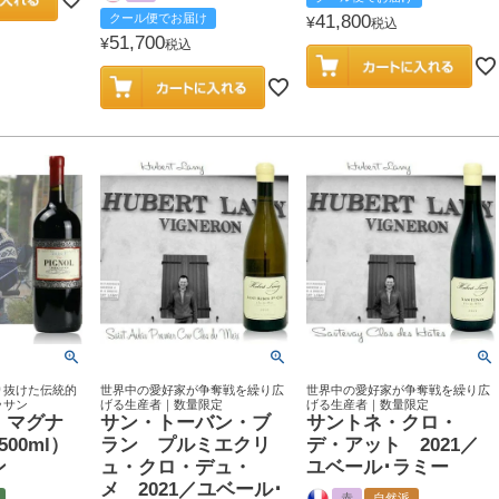
クール便でお届け
41,800
¥
税込
51,700
¥
税込
り抜けた伝統的
世界中の愛好家が争奪戦を繰り広
世界中の愛好家が争奪戦を繰り広
ッサン
げる生産者｜数量限定
げる生産者｜数量限定
 マグナ
サン・トーバン・ブ
サントネ・クロ・
00ml）
ラン プルミエクリ
デ・アット 2021／
ン
ュ・クロ・デュ・
ユベール･ラミー
メ 2021／ユベール･
赤
自然派