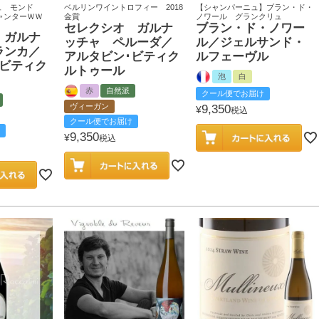
ュ モンド
ベルリンワイントロフィー 2018
【シャンパーニュ】ブラン・ド・
キャンターＷＷ
金賞
ノワール グランクリュ
セレクシオ ガルナ
ブラン・ド・ノワー
 ガルナ
ッチャ ペルーダ／
ル／ジェルサンド・
ランカ／
アルタビン･ビティク
ルフェーヴル
･ビティク
ルトゥール
泡
白
赤
自然派
クール便でお届け
ヴィーガン
9,350
¥
税込
クール便でお届け
9,350
¥
税込