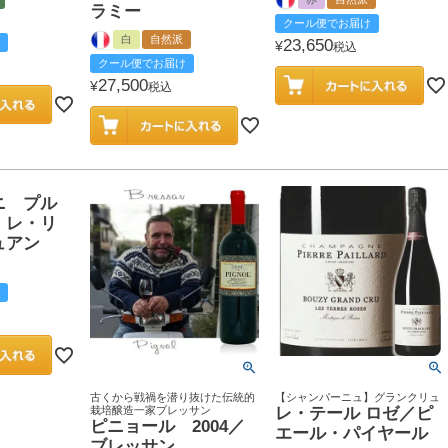
ラミー
クール便でお届け
白
自然派
23,650
¥
税込
クール便でお届け
27,500
¥
税込
ニ プル
 レ・リ
ュアン
古くから戦禍を潜り抜けた伝統的
【シャンパーニュ】グランクリュ
栽培醸造一家ブレッサン
レ・テール ロゼ／ピ
ピニョール 2004／
エール・パイヤール
ブレッサン