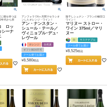
ばに畑を持つほ
アンフォラで6ヶ月間マセラシオ
陰干しシュナン・ブランの極甘口
00年代から所
ンしたオレンジ・ワイン！
ワイン！
アン・ナンスタン・
マリヌー ストロー・
コ ロッ
シュール・テール／
ワイン 375ml／マリ
カシーナ
ヴィニョブル･デュ･
ヌー
ニ
レヴール
白
サステナブル
オレンジ
自然派
クール便でお届け
ギフトBOX不可
8,525
¥
税込
クール便でお届け
8,580
¥
税込