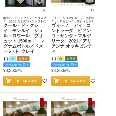
誕生日、バレンタイン、クリスマ
シチリアを代表する白ブドウ品種
ス、記念日などのワインギフトに
グリッロをじっくり味わうなら！
クール・ド・クレ
ヴィーノ ディ コ
イ モンルイ シュ
ントラーダ ビアン
ル・ロワール ブリ
コ・サンタ・マルゲ
ュット 1500ｍｌ マ
リータ 2021／アリ
グナムボトル／ドメ
アンナ オッキピンテ
ーヌ･ド･クレイ
ィ
泡
自然派
白
自然派
クール便でお届け
クール便でお届け
8,360
8,250
¥
¥
税込
税込