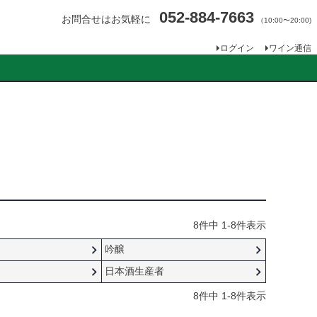
052-884-7663
お問合せはお気軽に
（10:00〜20:00)
ログイン
ワイン通信
8
件中
1
-
8
件表示
吟醸
日本酒生産者
8
件中
1
-
8
件表示