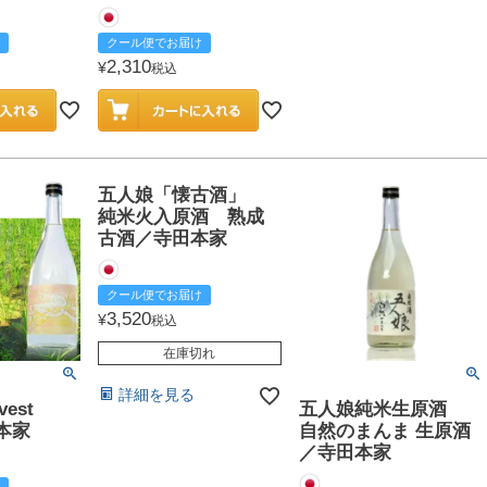
クール便でお届け
2,310
¥
税込
五人娘「懐古酒」
純米火入原酒 熟成
古酒／寺田本家
クール便でお届け
3,520
¥
税込
在庫切れ
詳細を見る
est
五人娘純米生原酒
田本家
自然のまんま 生原酒
／寺田本家