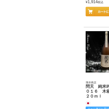
1,914
¥
税込
薄井商店
問天 純米
０１６ 木
２０ｍｌ
クール便でお届け