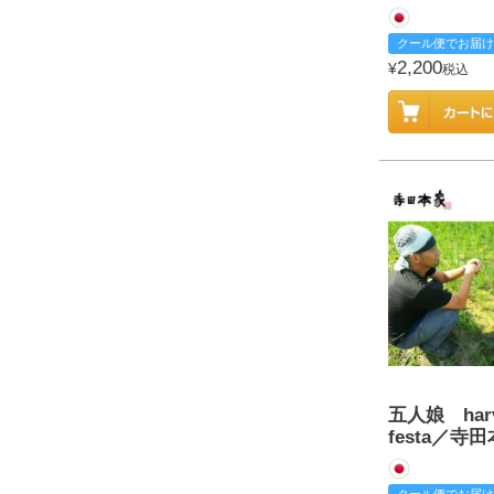
クール便でお届け
2,200
¥
税込
五人娘 harv
festa／寺
クール便でお届け