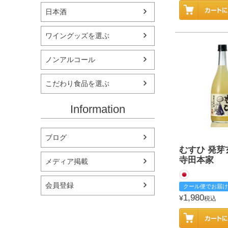
日本酒
ワイングッズを選ぶ
ノンアルコール
こだわり食品を選ぶ
Information
ブログ
むすひ 発芽
寺田本家
メディア掲載
会員登録
クール便でお届け
1,980
¥
税込