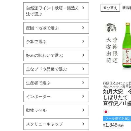
自然派ワイン｜栽培・醸造方
並び替え
新着
法で選ぶ
産国・地域で選ぶ
予算で選ぶ
好みの味わいで選ぶ
主なブドウ品種で選ぶ
生産者で選ぶ
四段仕込みによる
力のハウディ専用
如月大安 
インポーター
しぼりたて
直行便／山
動物ラベル
クール便でお届け
スクリューキャップ
1,848
¥
税込