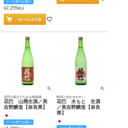
クール便でお届け
2,255
¥
税込
花巴の原点でもある熟成酒
料理と合わせやすい
花巴 山廃生酒／美
花巴 水もと 生酒
吉野醸造【奈良県】
／美吉野醸造【奈良
県】
クール便でお届け
クール便でお届け