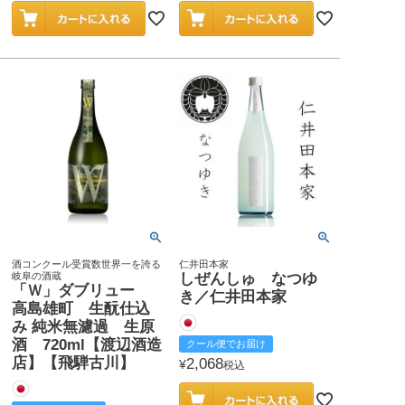
酒コンクール受賞数世界一を誇る
仁井田本家
岐阜の酒蔵
しぜんしゅ なつゆ
「Ｗ」ダブリュー
き／仁井田本家
高島雄町 生酛仕込
み 純米無濾過 生原
酒 720ml【渡辺酒造
クール便でお届け
店】【飛騨古川】
2,068
¥
税込