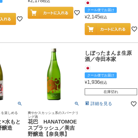
2,178
¥
税込
クール便でお届け
2,145
¥
税込
しぼったまんま生原
酒／寺田本家
クール便でお届け
1,936
¥
税込
在庫切れ
詳細を見る
さを楽しめる
爽やかスカッシュ系のスパークリ
ング酒
と×水もと
花巴 HANATOMOE
野醸造
スプラッシュ／美吉
野醸造【奈良県】