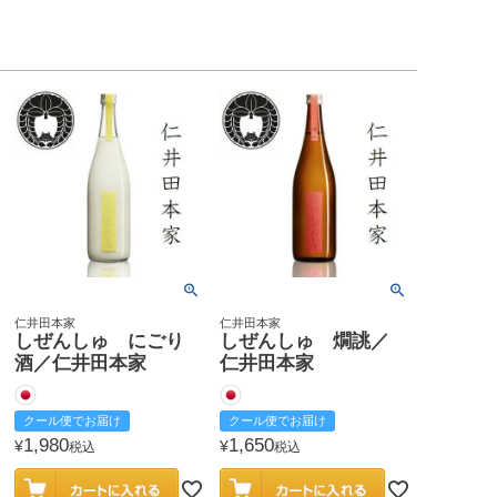
仁井田本家
仁井田本家
しぜんしゅ にごり
しぜんしゅ 燗誂／
酒／仁井田本家
仁井田本家
クール便でお届け
クール便でお届け
1,980
1,650
¥
¥
税込
税込