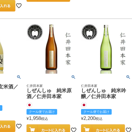
玄米酒／
仁井田本家
仁井田本家
しぜんしゅ 純米原
しぜんしゅ 純米吟
酒／仁井田本家
醸／仁井田本家
クール便でお届け
クール便でお届け
1,958
2,200
¥
¥
税込
税込