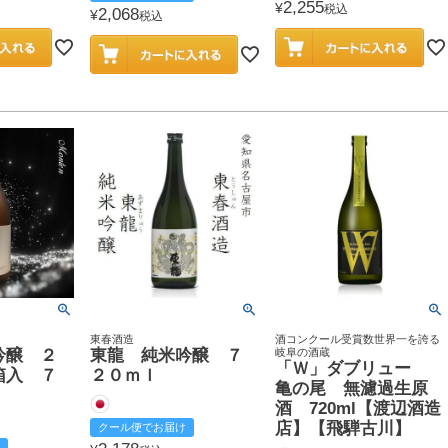
2,255
¥
税込
2,068
¥
税込
東春酒造
酒コンクール受賞数世界一を誇る
吟醸 ２
東龍 純米吟醸 ７
岐阜の酒蔵
「Ｗ」ダブリュー
箱入 ７
２０ｍｌ
亀の尾 無濾過生原
酒 720ml【渡辺酒造
店】【飛騨古川】
クール便でお届け