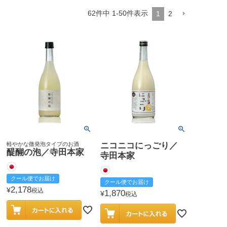
62
件中
1
-
50
件表示
1
2
軽やかな微発泡タイプのお酒
ニコニコにっごり／
醍醐の泡／寺田本家
寺田本家
クール便でお届け
クール便でお届け
2,178
¥
税込
1,870
¥
税込