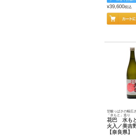
39,600
¥
税込
甘酸っぱさの幅広
「水もと」造り
花巴 水も
火入／美吉
【奈良県】