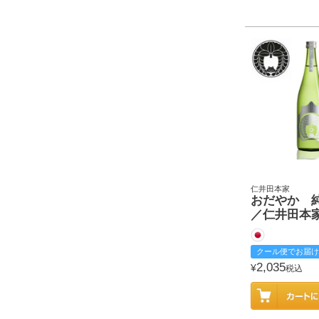
仁井田本家
おだやか 
／仁井田本
クール便でお届け
2,035
¥
税込