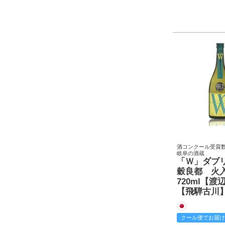
酒コンクール受賞
岐阜の酒蔵
「Ｗ」ダブ
穀良都 
720ml【
【飛騨古川
クール便でお届け