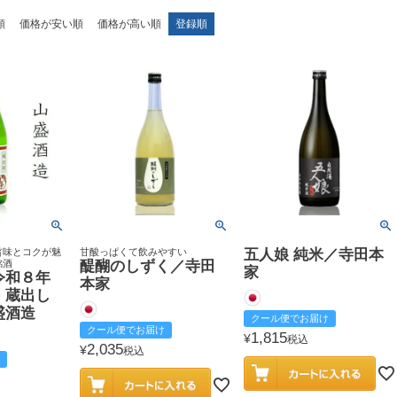
順
価格が安い順
価格が高い順
登録順
旨味とコクが魅
甘酸っぱくて飲みやすい
五人娘 純米／寺田本
銘酒
醍醐のしずく／寺田
家
令和８年
本家
 蔵出し
盛酒造
クール便でお届け
クール便でお届け
1,815
¥
税込
2,035
¥
税込