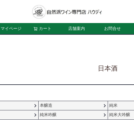
マイページ
カート
店舗案内
お問合せ
日本酒
本醸造
純米
純米吟醸
純米大吟醸