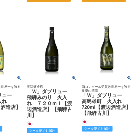
数世界一を誇る
渡辺酒造店
酒コンクール受賞数世界一を誇る
「Ｗ」ダブリュー
岐阜の酒蔵
リュー
「Ｗ」ダブリュー
飛騨みのり 火入
火入れ
高島雄町 火入れ
れ ７２０ｍｌ【渡
渡辺酒造店】
720ml【渡辺酒造店】
辺酒造店】【飛騨古
】
【飛騨古川】
川】
クール便でお届け
クール便でお届け