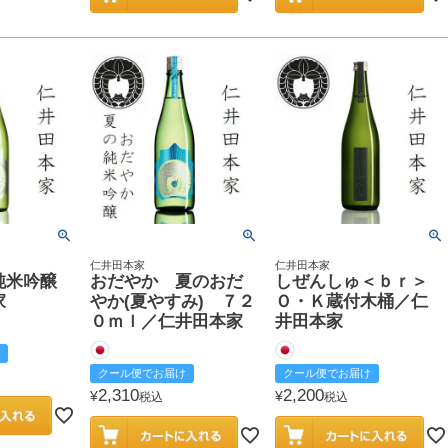
仁井田本家
仁井田本家
純米吟醸
おだやか 夏のおだ
しぜんしゅ＜ｂｒ＞
家
やか(夏やすみ) ７２
Ｏ・Ｋ蔵付木桶／仁
０ｍｌ／仁井田本家
井田本家
クール便でお届け
クール便でお届け
2,310
2,200
¥
¥
税込
税込