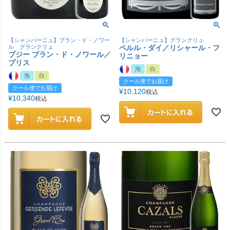
【シャンパーニュ】ブラン・ド・ノワー
【シャンパーニュ】グランクリュ
ル グランクリュ
ペルル・ダイ／リシャール・フ
ブジー ブラン・ド・ノワール／
リニョー
ブリス
泡
白
泡
白
クール便でお届け
クール便でお届け
¥
10,120
税込
¥
10,340
税込