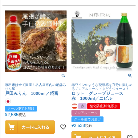
原料米は全て国産！名古屋市内の老舗み
赤ワインのような凝縮感を存分に楽しめ
りん屋
るノンアルコール・ぶどうジュース！
戸田みりん 1000ml／糀富
ロット グレープジュース
赤 1000ml／ニビル
赤
酸化防止剤 無添加
クール便でお届け
ノンアルコール
¥
2,585
税込
クール便でお届け
¥
2,538
税込