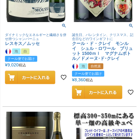
ダイナミックなエネルギーと繊細さを併
誕生日、バレンタイン、クリスマス、記
せ持つシャンパーニュ
念日などのワインギフトに
レスキス／ムッセ
クール・ド・クレイ モンル
イ シュル・ロワール ブリュ
泡
白
ット 1500ｍｌ マグナムボト
ル／ドメーヌ･ド･クレイ
クール便でお届け
¥
9,020
税込
泡
自然派
クール便でお届け
¥
8,360
税込