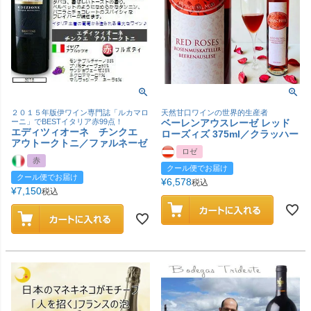
２０１５年版伊ワイン専門誌「ルカマロ
天然甘口ワインの世界的生産者
ーニ」でBESTイタリア赤99点！
ベーレンアウスレーゼ レッド
エディツィオーネ チンクエ
ローズィズ 375ml／クラッハー
アウトークトニ／ファルネーゼ
ロゼ
赤
クール便でお届け
クール便でお届け
¥
6,578
税込
¥
7,150
税込