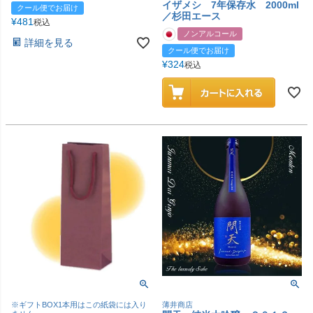
イザメシ 7年保存水 2000ml
クール便でお届け
／杉田エース
¥
481
税込
ノンアルコール
詳細を見る
クール便でお届け
¥
324
税込
※ギフトBOX1本用はこの紙袋には入り
薄井商店