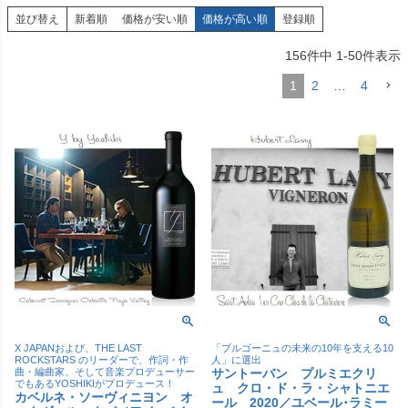
並び替え
新着順
価格が安い順
価格が高い順
登録順
156
件中
1
-
50
件表示
1
2
…
4
X JAPANおよび、THE LAST
「ブルゴーニュの未来の10年を支える10
ROCKSTARS のリーダーで、作詞・作
人」に選出
曲・編曲家、そして音楽プロデューサー
サントーバン プルミエクリ
でもあるYOSHIKIがプロデュース！
ュ クロ・ド・ラ・シャトニエ
カベルネ・ソーヴィニヨン オ
ール 2020／ユベール･ラミー