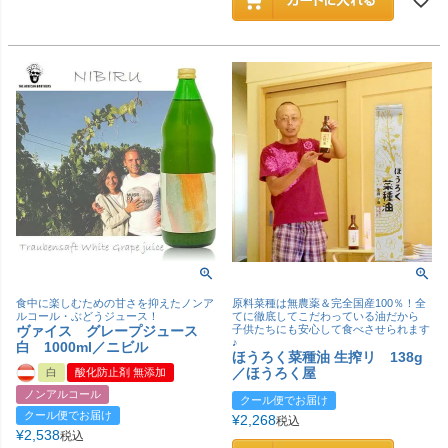
食中に楽しむための甘さを抑えたノンア
原料菜種は無農薬＆完全国産100％！全
ルコール・ぶどうジュース！
てに徹底してこだわっている油だから
ヴァイス グレープジュース
子供たちにも安心して食べさせられます
♪
白 1000ml／ニビル
ほうろく菜種油 生搾リ 138g
／ほうろく屋
白
酸化防止剤 無添加
ノンアルコール
クール便でお届け
クール便でお届け
¥
2,268
税込
¥
2,538
税込