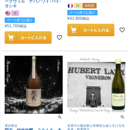
ークヴィル ナパ／ワイ･バイ･
ヨシキ
白
自然派
クール便でお届け
赤
¥
41,800
税込
クール便でお届け
¥
51,700
税込
薄井商店
世界中の愛好家が争奪戦を繰り広げる生
問天 純米吟醸 ２０１６ 木
産者｜数量限定