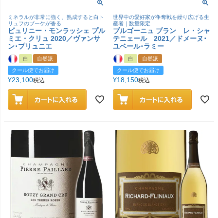
ミネラルが非常に強く、熟成すると白ト
世界中の愛好家が争奪戦を繰り広げる生
リュフのブーケが香る
産者｜数量限定
ピュリニー・モンラッシェ プル
ブルゴーニュ ブラン レ・シャ
ミエ・クリュ 2020／ヴァンサ
テニェール 2021／ドメーヌ･
ン･プリュニエ
ユベール･ラミー
白
自然派
白
自然派
クール便でお届け
クール便でお届け
¥
23,100
¥
18,150
税込
税込