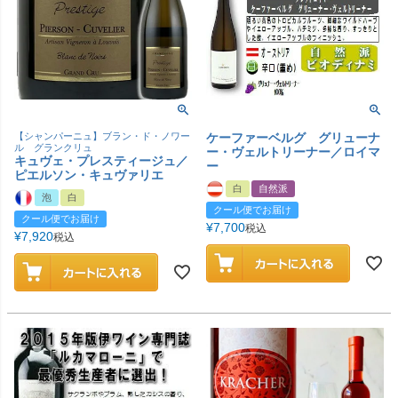
【シャンパーニュ】ブラン・ド・ノワー
ケーファーベルグ グリューナ
ル グランクリュ
ー・ヴェルトリーナー／ロイマ
キュヴェ・プレスティージュ／
ー
ピエルソン・キュヴァリエ
白
自然派
泡
白
クール便でお届け
クール便でお届け
¥
7,700
税込
¥
7,920
税込