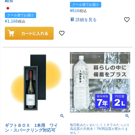
組合
クール便でお届け
¥
616
税込
クール便でお届け
詳細を見る
¥
1,166
税込
ギフトＢＯＸ 1本用 ワイ
毎日飲みたいおいしくミネラルたっぷり
高品質の天然水！7年間品質が変わりま
ン・スパークリング対応可
せん！