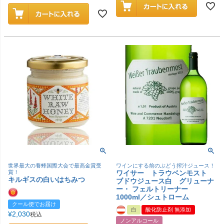
世界最大の養蜂国際大会で最高金賞受
ワインにする前のぶどう搾汁ジュース！
賞！
ワイサー トラウベンモスト
キルギスの白いはちみつ
ブドウジュース白 グリューナ
ー・ フェルトリーナー
1000ml／シュトローム
クール便でお届け
白
酸化防止剤 無添加
¥
2,030
税込
ノンアルコール