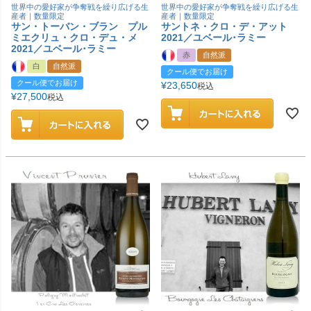
世界中の愛好家が争奪戦を繰り広げる生
世界中の愛好家が争奪戦を繰り広げる生
産者｜数量限定
産者｜数量限定
サン・トーバン・ブラン プル
サントネ・クロ・デ・アット
ミエクリュ・クロ・デュ・メ
2021／ユベール･ラミー
2021／ユベール･ラミー
赤
自然派
白
自然派
クール便でお届け
クール便でお届け
¥
23,650
税込
¥
27,500
税込