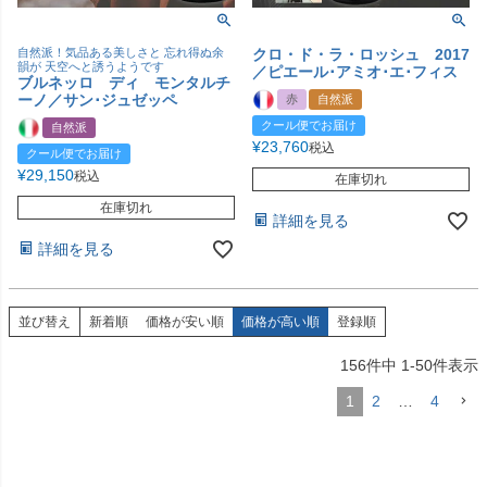
自然派！気品ある美しさと 忘れ得ぬ余
クロ・ド・ラ・ロッシュ 2017
韻が 天空へと誘うようです
／ピエール･アミオ･エ･フィス
ブルネッロ ディ モンタルチ
ーノ／サン･ジュゼッペ
赤
自然派
クール便でお届け
自然派
¥
23,760
税込
クール便でお届け
¥
29,150
税込
在庫切れ
在庫切れ
詳細を見る
詳細を見る
並び替え
新着順
価格が安い順
価格が高い順
登録順
156
件中
1
-
50
件表示
1
2
…
4