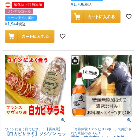
¥
1,706
税込
酸化防止剤 無添加
ノンアルコール
クール便でお届け
¥
1,944
税込
ワインに合う白カビサラミ【要冷蔵】
「奇跡体験！アンビリバボー」で紹介さ
【白カビサラミ】ソシソン セッ
れた奇跡のみりん！