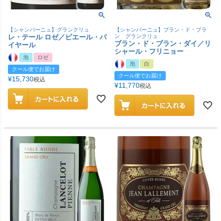
【シャンパーニュ】グランクリュ
【シャンパーニュ】ブラン・ド・ブラ
レ・テール ロゼ／ピエール・パ
ン グランクリュ
ブラン・ド・ブラン・ダイ／リ
イヤール
シャール・フリニョー
泡
ロゼ
泡
白
クール便でお届け
クール便でお届け
¥
15,730
税込
¥
11,770
税込