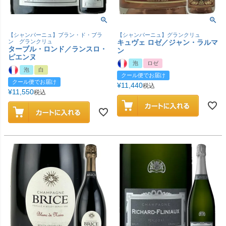
【シャンパーニュ】ブラン・ド・ブラ
【シャンパーニュ】グランクリュ
ン グランクリュ
キュヴェ ロゼ／ジャン・ラルマ
ターブル・ロンド／ランスロ・
ン
ピエンヌ
泡
ロゼ
泡
白
クール便でお届け
クール便でお届け
¥
11,440
税込
¥
11,550
税込