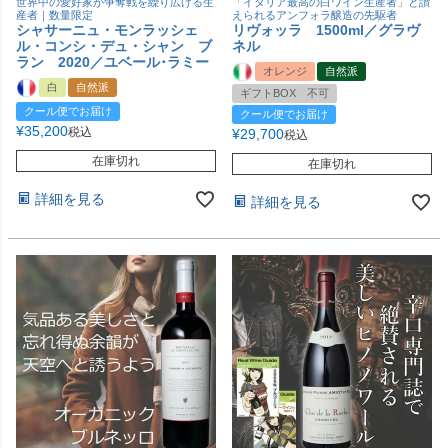
世界中の愛好家が争奪戦を繰り広げる生
「イタリア最高の白ワイン生産者」と讃
産者｜数量限定
えられるアンフォラ醸造の先駆者
シャサーニュ・モンラッシェ
リヴォッラ 1500ml／グラヴ
ル・コンシ・デュ・シャン ブ
ネル
ラン 2020／ユベール･ラミー
オレンジ
自然派
白
自然派
ギフトBOX 不可
クール便でお届け
クール便でお届け
¥
35,200
税込
¥
29,700
税込
在庫切れ
在庫切れ
詳細を見る
詳細を見る