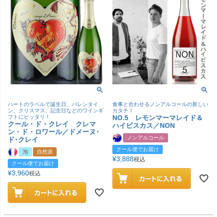
ハートのラベルで誕生日、バレンタイ
食事と合わせるノンアルコールの新しい
ン、クリスマス、記念日などのワインギ
カタチ！
フトにピッタリ！
NO.5 レモンマーマレイド＆
クール・ド・クレイ クレマ
ハイビスカス／NON
ン・ド・ロワール／ドメーヌ･
ノンアルコール
ド･クレイ
クール便でお届け
泡
自然派
¥
3,888
税込
クール便でお届け
¥
3,960
税込