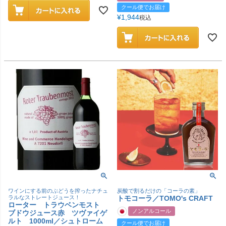
クール便でお届け
¥
1,944
税込
ワインにする前のぶどうを搾ったナチュ
炭酸で割るだけの「コーラの素」
ラルなストレートジュース！
トモコーラ／TOMO's CRAFT
ローター トラウベンモスト
ノンアルコール
ブドウジュース赤 ツヴァイゲ
ルト 1000ml／シュトローム
クール便でお届け