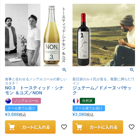
食事と合わせるノンアルコールの新しい
親日派のルイ氏が造る、敬愛に満ちたワ
カタチ！
イン
NO.3 トースティッド・シナ
ジュテーム／ドメーヌ･バサッ
モン ＆ユズ／NON
ク
ノンアルコール
自然派
クール便でお届け
クール便でお届け
¥
3,888
¥
3,080
税込
税込