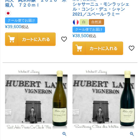
シャサーニュ・モンラッシェ
箱入 ７２０ｍｌ
ル・コンシ・デュ・シャン
2021／ユベール･ラミー
クール便でお届け
白
自然派
¥
39,600
税込
クール便でお届け
¥
38,500
税込