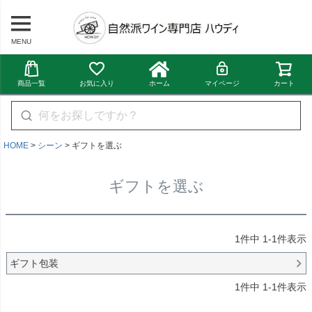
MENU
商品一覧
お気に入り
ホーム
マイページ
カート
HOME
シーン
ギフトを選ぶ
ギフトを選ぶ
1
件中
1
-
1
件表示
ギフト包装
1
件中
1
-
1
件表示