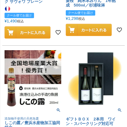
愛桜 純米本みりん 1年熟
ク サヴォワ プレーン
成 500ml／杉浦味淋
クール便でお届け
クール便でお届け
¥
1,298
税込
¥
1,490
税込
添加物不使用の天然魚醤
ギフトＢＯＸ 2本用 ワイ
しこの露／豊浜水産物加工協同
ン・スパークリング対応可