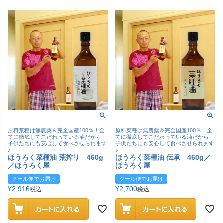
原料菜種は無農薬＆完全国産100％！全
原料菜種は無農薬＆完全国産100％！全
てに徹底してこだわっている油だから
てに徹底してこだわっている油だから
子供たちにも安心して食べさせられます
子供たちにも安心して食べさせられます
♪
♪
ほうろく菜種油 荒搾リ 460g
ほうろく菜種油 伝承 460g／
／ほうろく屋
ほうろく屋
クール便でお届け
クール便でお届け
¥
2,916
¥
2,700
税込
税込