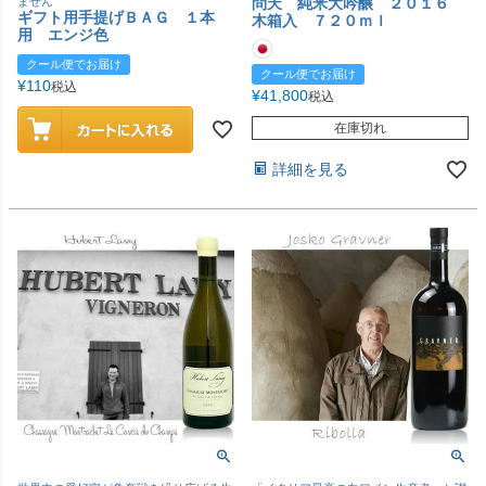
ません
問天 純米大吟醸 ２０１６
ギフト用手提げＢＡＧ １本
木箱入 ７２０ｍｌ
用 エンジ色
クール便でお届け
クール便でお届け
¥
110
税込
¥
41,800
税込
在庫切れ
詳細を見る