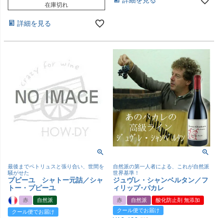
在庫切れ
詳細を見る
最後までペトリュスと張り合い、世間を
自然派の第一人者による、これが自然派
騒がせた
世界基準！
プピーユ シャトー元詰／シャ
ジュヴレ・シャンベルタン／フ
トー・プピーユ
ィリップ･パカレ
赤
自然派
赤
自然派
酸化防止剤 無添加
クール便でお届け
クール便でお届け