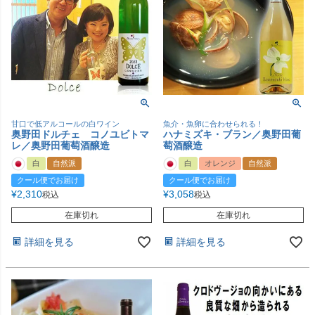
甘口で低アルコールの白ワイン
魚介・魚卵に合わせられる！
奥野田ドルチェ コノユビトマ
ハナミズキ・ブラン／奥野田葡
レ／奥野田葡萄酒醸造
萄酒醸造
白
自然派
白
オレンジ
自然派
クール便でお届け
クール便でお届け
¥
2,310
¥
3,058
税込
税込
在庫切れ
在庫切れ
詳細を見る
詳細を見る