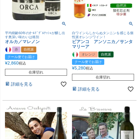
平均樹齢60年のｵｰﾙﾄﾞｸﾞﾙﾅｯｼｭが醸し出
白ワインらしからぬタンニンを感じる個
す奥深い味わいは格別
性派オレンジワイン！
オルカ／マレノン
ビアンコ アンソニカ／サンタ
マリーア
赤
自然派
オレンジ
自然派
クール便でお届け
クール便でお届け
¥
2,860
税込
¥
5,280
税込
在庫切れ
在庫切れ
詳細を見る
詳細を見る