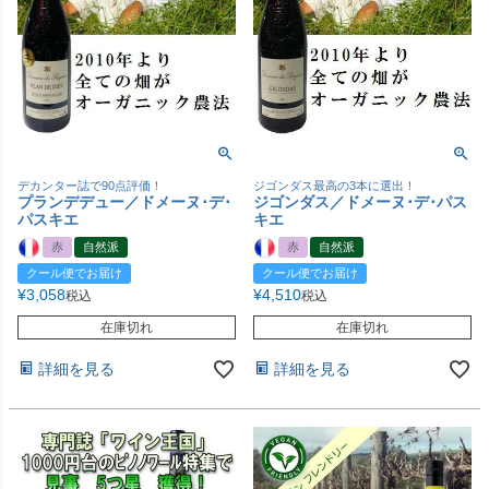
デカンター誌で90点評価！
ジゴンダス最高の3本に選出！
プランデデュー／ドメーヌ･デ･
ジゴンダス／ドメーヌ･デ･パス
パスキエ
キエ
赤
自然派
赤
自然派
クール便でお届け
クール便でお届け
¥
3,058
¥
4,510
税込
税込
在庫切れ
在庫切れ
詳細を見る
詳細を見る