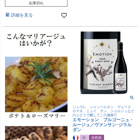
在庫切れ
詳細を見る
ジュヴレ シャンベルタン、ヴォーヌ
ロマネ、ニュイ サン ジョルジュなど
のぶどうで醸してこの価格!?
エモーション ブルゴーニュ・
ルージュ／ヴァンサン･ジラル
ダン
赤
自然派