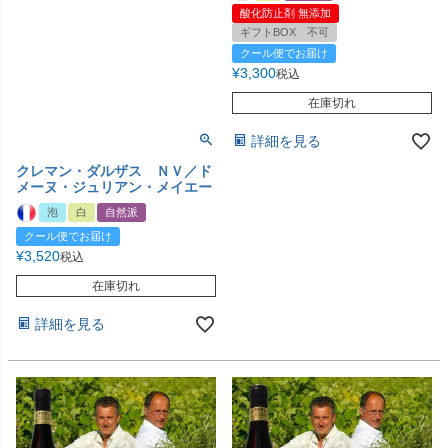
酸化防止剤 無添加
ギフトBOX 不可
クール便でお届け
¥
3,300
税込
在庫切れ
詳細を見る
クレマン・ダルザス ＮＶ／ド
メーヌ・ジュリアン・メイエー
泡
白
自然派
クール便でお届け
¥
3,520
税込
在庫切れ
詳細を見る