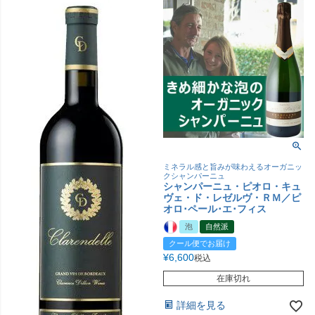
ミネラル感と旨みが味わえるオーガニッ
クシャンパーニュ
シャンパーニュ・ピオロ・キュ
ヴェ・ド・レゼルヴ・ＲＭ／ピ
オロ･ペール･エ･フィス
泡
自然派
クール便でお届け
¥
6,600
税込
在庫切れ
詳細を見る