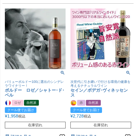
バリューボルドー100に選出のシンデレ
次世代に引き継いで行ける環境の健康を
ラワイナリー！
考えるナチュラルワイン
ボルドー ロゼ／シャトー･ド･
セイン／ボデガ･ヴィネッセン
ベル
ス
ロゼ
自然派
赤
自然派
クール便でお届け
クール便でお届け
¥
1,958
¥
2,728
税込
税込
在庫切れ
在庫切れ