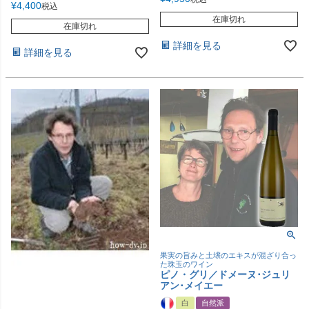
¥
4,400
税込
在庫切れ
在庫切れ
詳細を見る
詳細を見る
果実の旨みと土壌のエキスが混ざり合っ
た珠玉のワイン
ピノ・グリ／ドメーヌ･ジュリ
アン･メイエー
白
自然派