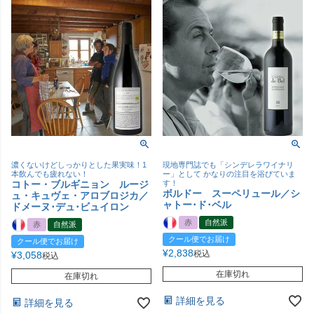
濃くないけどしっかりとした果実味！1
現地専門誌でも「シンデレラワイナリ
本飲んでも疲れない！
ー」として かなりの注目を浴びていま
コトー・ブルギニョン ルージ
す！
ボルドー スーペリュール／シ
ュ・キュヴェ・アロブロジカ／
ャトー･ド･ベル
ドメーヌ･デュ･ビュイロン
赤
自然派
赤
自然派
クール便でお届け
クール便でお届け
¥
2,838
税込
¥
3,058
税込
在庫切れ
在庫切れ
詳細を見る
詳細を見る