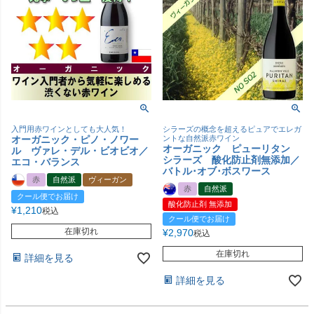
入門用赤ワインとしても大人気！
シラーズの概念を超えるピュアでエレガ
オーガニック・ピノ・ノワー
ントな自然派赤ワイン
オーガニック ピューリタン
ル ヴァレ・デル・ビオビオ／
シラーズ 酸化防止剤無添加／
エコ・バランス
バトル･オブ･ボスワース
赤
自然派
ヴィーガン
赤
自然派
クール便でお届け
酸化防止剤 無添加
¥
1,210
税込
クール便でお届け
在庫切れ
¥
2,970
税込
在庫切れ
詳細を見る
詳細を見る