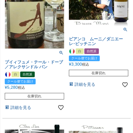
ビアンコ ムーニ／ダニエー
レ･ピッチニン
白
自然派
クール便でお届け
プイィフュメ・テール・ドーブ
¥
3,300
税込
／アレクサンドル バン
在庫切れ
白
自然派
クール便でお届け
詳細を見る
¥
5,280
税込
在庫切れ
詳細を見る