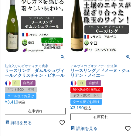
筋金入りのビオディナミ農家
アルザスのビオディナミ伝道師
リースリング ダムルシュヴィ
リースリング／ドメーヌ・ジュ
ール／クリスチャン・ビネール
リアン・メイエー
白
自然派
白
自然派
ギフトBOX 不可
酸化防止剤 無添加
ギフトBOX 不可
クール便でお届け
¥
3,410
クール便でお届け
税込
¥
3,190
税込
在庫切れ
在庫切れ
詳細を見る
詳細を見る