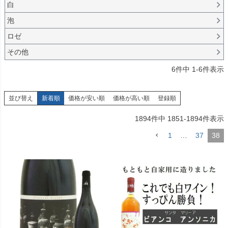
白
泡
ロゼ
その他
6
件中
1
-
6
件表示
並び替え
新着順
価格が安い順
価格が高い順
登録順
1894
件中
1851
-
1894
件表示
1
…
37
38