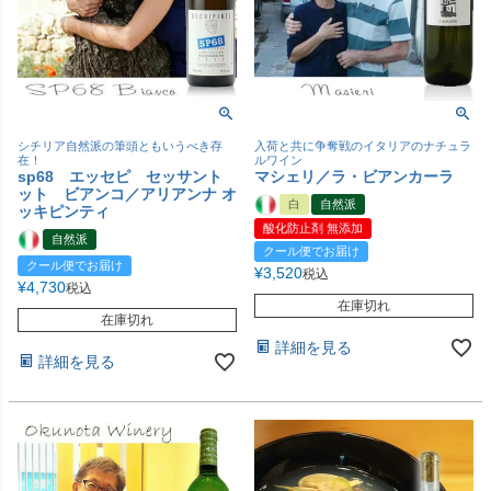
シチリア自然派の筆頭ともいうべき存
入荷と共に争奪戦のイタリアのナチュラ
在！
ルワイン
sp68 エッセピ セッサント
マシェリ／ラ・ビアンカーラ
ット ビアンコ／アリアンナ オ
白
自然派
ッキピンティ
酸化防止剤 無添加
自然派
クール便でお届け
クール便でお届け
¥
3,520
税込
¥
4,730
税込
在庫切れ
在庫切れ
詳細を見る
詳細を見る