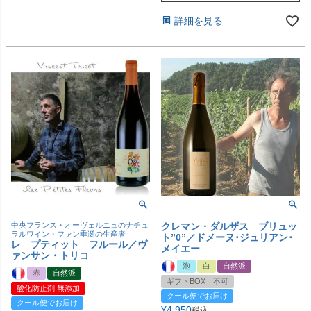
詳細を見る
中央フランス・オーヴェルニュのナチュ
クレマン・ダルザス ブリュッ
ラルワイン・ファン垂涎の生産者
ト”0”／ドメーヌ･ジュリアン･
レ プティット フルール／ヴ
メイエー
ァンサン・トリコ
泡
白
自然派
赤
自然派
ギフトBOX 不可
酸化防止剤 無添加
クール便でお届け
クール便でお届け
¥
4,950
税込