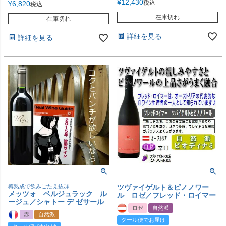
¥
12,430
税込
¥
6,820
税込
在庫切れ
在庫切れ
詳細を見る
詳細を見る
樽熟成で飲みごたえ抜群
ツヴァイゲルト＆ピノノワー
メッツォ ベルジュラック ル
ル ロゼ／フレッド・ロイマー
ージュ／シャトー デ ゼサール
ロゼ
自然派
赤
自然派
クール便でお届け