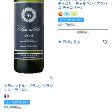
チャコリ チャルマン／アラバ
コ チャコリーナ
泡
白
クール便でお届け
¥
2,178
税込
在庫切れ
詳細を見る
クラレンドル・ブラン／クラレ
ンス・ディロン
クール便でお届け
¥
3,300
税込