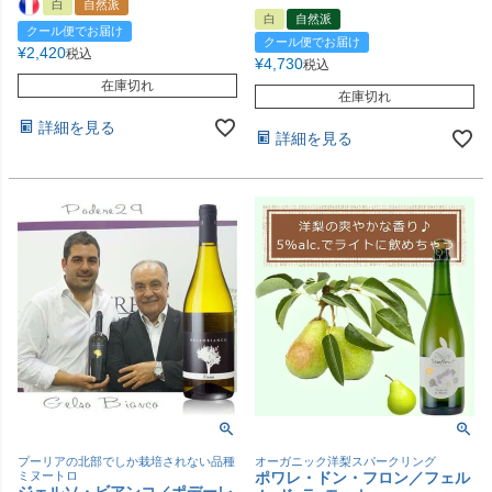
白
自然派
白
自然派
クール便でお届け
クール便でお届け
¥
2,420
税込
¥
4,730
税込
在庫切れ
在庫切れ
詳細を見る
詳細を見る
プーリアの北部でしか栽培されない品種
オーガニック洋梨スパークリング
ミヌートロ
ポワレ・ドン・フロン／フェル
ジェルソ・ビアンコ／ポデーレ