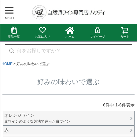
MENU
商品一覧
お気に入り
ホーム
マイページ
カート
HOME
好みの味わいで選ぶ
好みの味わいで選ぶ
6
件中
1
-
6
件表示
オレンジワイン
赤ワインのような製法で造った白ワイン
赤