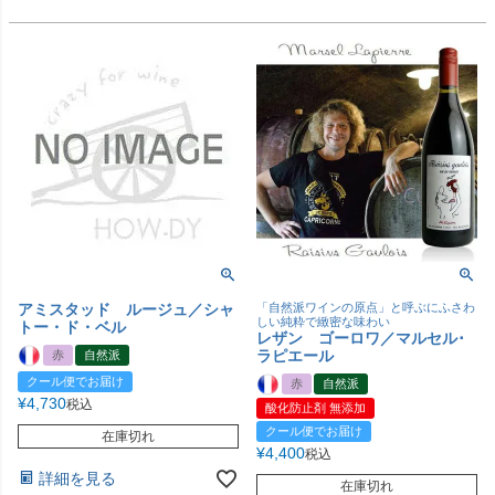
アミスタッド ルージュ／シャ
「自然派ワインの原点」と呼ぶにふさわ
しい純粋で緻密な味わい
トー・ド・ベル
レザン ゴーロワ／マルセル･
ラピエール
赤
自然派
クール便でお届け
赤
自然派
¥
4,730
税込
酸化防止剤 無添加
クール便でお届け
在庫切れ
¥
4,400
税込
詳細を見る
在庫切れ