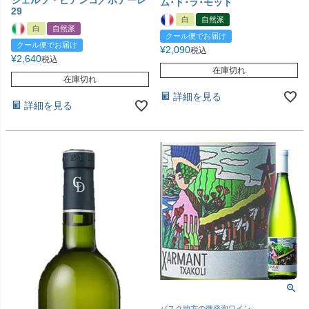
ム･ド･ラ･モット
29
白
自然派
白
自然派
クール便でお届け
クール便でお届け
¥
2,090
税込
¥
2,640
税込
在庫切れ
在庫切れ
詳細を見る
詳細を見る
バスク地方の微発泡ワイン