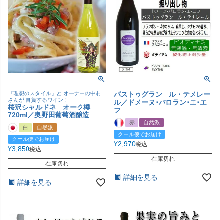
『理想のスタイル』と オーナーの中村
パストゥグラン ル・テメレー
さんが 自負するワイン！
ル／ドメーヌ･バロラン･エ･エ
桜沢シャルドネ オーク樽
フ
720ml／奥野田葡萄酒醸造
赤
自然派
白
自然派
クール便でお届け
クール便でお届け
¥
2,970
税込
¥
3,850
税込
在庫切れ
在庫切れ
詳細を見る
詳細を見る