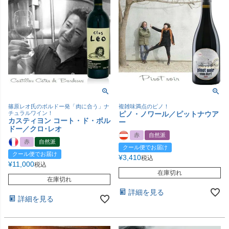
篠原レオ氏のボルドー発「肉に合う」ナ
複雑味満点のピノ！
チュラルワイン！
ピノ・ノワール／ピットナウア
カスティヨン コート・ド・ボル
ー
ドー／クロ･レオ
赤
自然派
赤
自然派
クール便でお届け
クール便でお届け
¥
3,410
税込
¥
11,000
税込
在庫切れ
在庫切れ
詳細を見る
詳細を見る