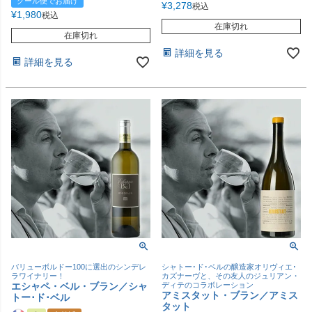
クール便でお届け
¥
3,278
税込
¥
1,980
税込
在庫切れ
在庫切れ
詳細を見る
詳細を見る
バリューボルドー100に選出のシンデレ
シャトー･ド･ベルの醸造家オリヴィエ･
ラワイナリー！
カズナーヴと、その友人のジュリアン・
エシャペ・ベル・ブラン／シャ
ディテのコラボレーション
アミスタット・ブラン／アミス
トー･ド･ベル
タット