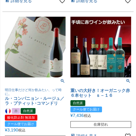
詳細を見る
詳細を見る
明日仕事だけど何か飲みたい、って時
重いの大好き！オーガニック赤
に。
６本セット ｓ－１６
ル・コンパニョン・ルージュ／
ラ・プティット･コマンドリ
自然派
クール便でお届け
赤
自然派
¥
7,436
税込
酸化防止剤 無添加
クール便でお届け
在庫切れ
¥
3,190
税込
詳細を見る