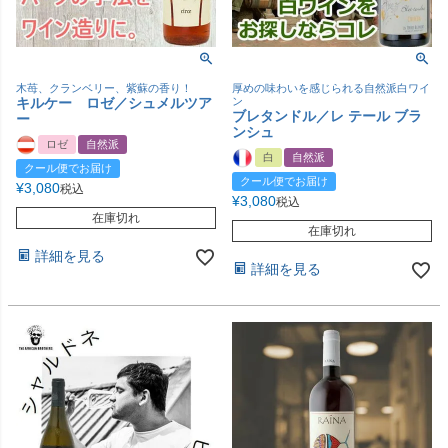
木苺、クランベリー、紫蘇の香り！
厚めの味わいを感じられる自然派白ワイ
キルケー ロゼ／シュメルツア
ン
ブレタンドル／レ テール ブラ
ー
ンシュ
ロゼ
自然派
白
自然派
クール便でお届け
クール便でお届け
¥
3,080
税込
¥
3,080
税込
在庫切れ
在庫切れ
詳細を見る
詳細を見る