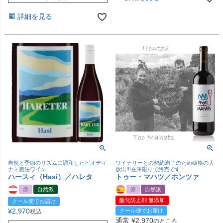
詳細を見る
自然と季節のリズムに調和したビオディ
ワイナリーとの契約満了のため破格の大
ナミ農法ワイン
放出!!!在庫限りで終売です！
ハースィ（Hasi）／ハレタ
トゥー・マハツ／ホンツァ
赤
自然派
赤
自然派
酸化防止剤 無添加
クール便でお届け
¥
2,970
クール便でお届け
税込
通常
¥
2,970
のところ