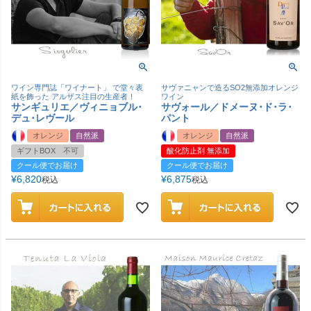
ワイン専門誌「ワイナート」 で堂々表
サヴァニャンで造るSO2無添加オレンジ
紙を飾った アルザス注目の生産者！
ワイン
サンギュリエ／ヴィニョブル･
サヴォール／ドメーヌ･ド･ラ･
デュ･レヴール
パント
オレンジ
自然派
オレンジ
自然派
ギフトBOX 不可
酸化防止剤 無添加
クール便でお届け
クール便でお届け
¥
6,820
¥
6,875
税込
税込