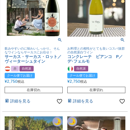
飲みやすいのに味わいしっかり。 そん
お料理との相性がとても良いコスパ抜群
なワインならサーカスにお任せ！
の自然派白ワイン
サーカス・サーカス・ロット／
コンクレーテ ビアンコ P／
ヴィーターシュタイン
デ･フェルモ
赤
自然派
自然派
クール便でお届け
クール便でお届け
¥
2,750
¥
2,750
税込
税込
在庫切れ
在庫切れ
詳細を見る
詳細を見る