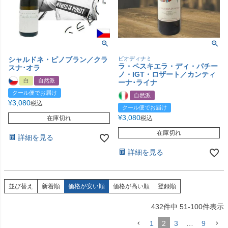
シャルドネ・ピノブラン／クラ
ビオディナミ
ラ・ペスキエラ・ディ・パチー
スナ･オラ
ノ・IGT・ロザート／カンティ
白
自然派
ーナ･ライナ
クール便でお届け
自然派
¥
3,080
税込
クール便でお届け
¥
3,080
在庫切れ
税込
在庫切れ
詳細を見る
詳細を見る
並び替え
新着順
価格が安い順
価格が高い順
登録順
432
件中
51
-
100
件表示
1
2
3
…
9