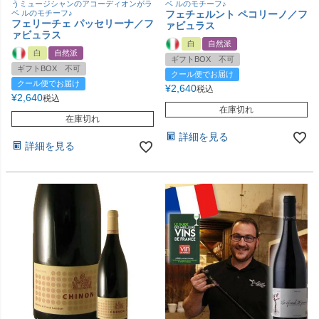
うミュージシャンのアコーディオンがラ
ベ ルのモチーフ♪
ベ ルのモチーフ♪
フェチェルント ペコリーノ／フ
フェリーチェ パッセリーナ／フ
ァビュラス
ァビュラス
白
自然派
白
自然派
ギフトBOX 不可
ギフトBOX 不可
クール便でお届け
クール便でお届け
¥
2,640
税込
¥
2,640
税込
在庫切れ
在庫切れ
詳細を見る
詳細を見る