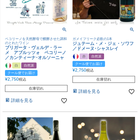
ペコリーノを天然酵母で醗酵させた調和
ガメイフリーク必飲の1本
のとれたワイン
ジュテーム・メ・ジェ・ソワフ
ブリガータ・ヴェルデ・ラー
／ドメーヌ･シャスレイ
メ アブルッツォ ペコリーノ
赤
自然派
／カンティーナ･オルソーニャ
クール便でお届け
白
自然派
¥
2,750
税込
クール便でお届け
¥
2,750
税込
在庫切れ
在庫切れ
詳細を見る
詳細を見る