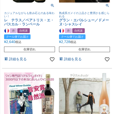
カジュアルながらも飲み応えのある味わ
熟成系ガメイの上品さと豊潤さを感じら
い！
れる
レ テラス／ベアトリス・エ・
グラン・エパルシュー／ドメー
パスカル・ランベール
ヌ･シャスレイ
赤
自然派
赤
自然派
クール便でお届け
クール便でお届け
¥
2,640
¥
2,728
税込
税込
在庫切れ
在庫切れ
詳細を見る
詳細を見る