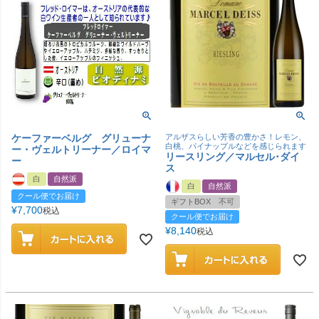
ケーファーベルグ グリューナ
アルザスらしい芳香の豊かさ！レモン、
白桃、パイナップルなどを感じられます
ー・ヴェルトリーナー／ロイマ
リースリング／マルセル･ダイ
ー
ス
白
自然派
白
自然派
クール便でお届け
ギフトBOX 不可
¥
7,700
税込
クール便でお届け
¥
8,140
税込