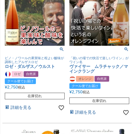
ピノ・ノワールの果実味と程よい酸味が
「祝いの場での快活で楽しいワイン」が
調和したアルザスロゼ
ワイン名
ロゼ・ダルザス／ウルスト
ヴァイサー ムラチャック／マ
インクラング
ロゼ
自然派
オレンジ
自然派
クール便でお届け
クール便でお届け
¥
2,750
税込
¥
2,750
税込
在庫切れ
在庫切れ
詳細を見る
詳細を見る