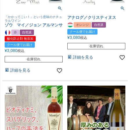
「かかってこい！」という意味のナチュ
アナログ／クリスティヌス
ラルワイン
ゾウ マイ／ジョン アルマンサ
オレンジ
自然派
クール便でお届け
赤
自然派
¥
3,080
税込
酸化防止剤 無添加
クール便でお届け
在庫切れ
¥
3,080
税込
詳細を見る
在庫切れ
詳細を見る