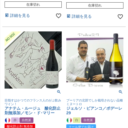
在庫切れ
在庫切れ
詳細を見る
詳細を見る
目指すはかつてのフランス人のがぶ飲み
プーリアの北部でしか栽培されない品種
ワイン！
ミヌートロ
アナテム・ルージュ 酸化防止
ジェルソ・ビアンコ／ポデーレ
剤無添加／モン・ド･マリー
29
赤
自然派
白
自然派
酸化防止剤 無添加
クール便でお届け