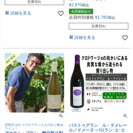
在庫切れ
¥
2,970
税込
会員価格あり
詳細を見る
会員特別価格
¥
1,782
税込
在庫切れ
詳細を見る
目指すはかつてのフランス人のがぶ飲み
パストゥグラン ル・テメレー
ワイン！
ル／ドメーヌ･バロラン･エ･エ