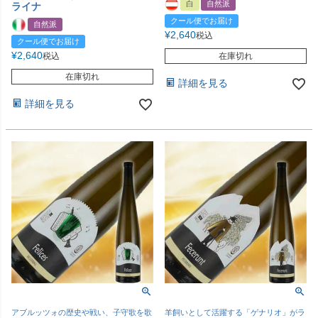
白
自然派
ライナ
クール便でお届け
自然派
¥
2,640
税込
クール便でお届け
¥
2,640
税込
在庫切れ
在庫切れ
詳細を見る
詳細を見る
アブルッツォの歴史や戦い、子守歌を歌
羊飼いとして活躍する「ゲナリオ」がラ