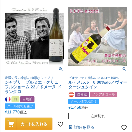
豊満で長い余韻の肉厚なシャブリ
ビオディナミ農法のメルロー100％
シャブリ プルミエ・クリュ
ル・メルル 0.00%alc／ヴィー
フルショーム 22／ドメーヌ ド
ターシュタイン
ランクロ
自然派
ノンアルコール
白
自然派
クール便でお届け
クール便でお届け
¥
1,458
税込
¥
11,770
税込
在庫切れ
詳細を見る