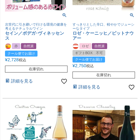
次世代に引き継いで行ける環境の健康を
すっきりとした辛口、軽やかでジューシ
考えるナチュラルワイン
ーなタイプ
セイン／ボデガ･ヴィネッセン
ロゼ・ケーニッヒ／ピットナウ
ス
アー
赤
自然派
ロゼ
自然派
ギフトBOX 不可
クール便でお届け
¥
2,728
クール便でお届け
税込
¥
2,750
税込
在庫切れ
在庫切れ
詳細を見る
詳細を見る