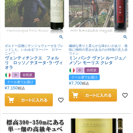
ボルドー品種にサンジョヴェーゼをブレ
繊細な香りと柔らかな味わいがあり、後
ンドした、いわゆる“スーパー ロマー
味に独特の苦みがあるのが特徴の玄人赤
ニャ”！
ワイン
ヴェンティチンクエ フォル
ミン バンク ヴァン ルージュ／
リ ロッソ／テヌータ･ラ･ヴィ
メゾン モーリス クレタ
オラ
赤
自然派
赤
自然派
クール便でお届け
クール便でお届け
¥
7,700
税込
¥
7,150
税込