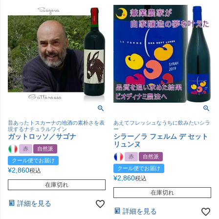
昔あったトスカーナの地酒の素朴さを表
あえてフレッシュなうちに飲みたいシラ
現するナチュラルワイン
ー
ガットロッソ／サゴナ
シラー／ラ フェルム デ セット
リュンヌ
赤
自然派
赤
自然派
クール便でお届け
クール便でお届け
¥
2,860
税込
¥
2,860
税込
在庫切れ
在庫切れ
詳細を見る
詳細を見る