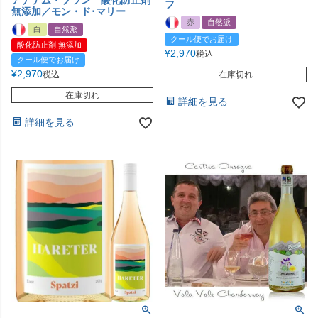
アナテム・ブラン 酸化防止剤
フ
無添加／モン・ド･マリー
赤
自然派
白
自然派
クール便でお届け
酸化防止剤 無添加
¥
2,970
税込
クール便でお届け
¥
2,970
税込
在庫切れ
在庫切れ
詳細を見る
詳細を見る