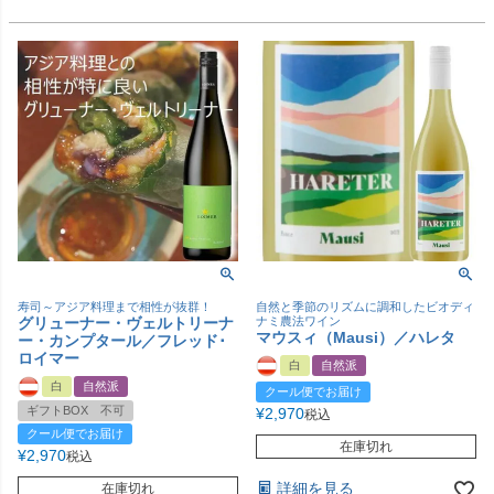
寿司～アジア料理まで相性が抜群！
自然と季節のリズムに調和したビオディ
グリューナー・ヴェルトリーナ
ナミ農法ワイン
マウスィ（Mausi）／ハレタ
ー・カンプタール／フレッド･
ロイマー
白
自然派
白
自然派
クール便でお届け
ギフトBOX 不可
¥
2,970
税込
クール便でお届け
在庫切れ
¥
2,970
税込
詳細を見る
在庫切れ