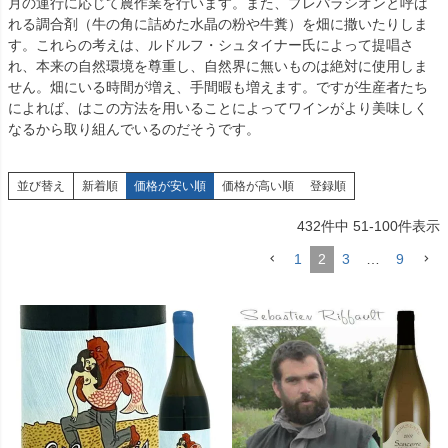
月の運行に応じて農作業を行います。また、プレパラシオンと呼ば
れる調合剤（牛の角に詰めた水晶の粉や牛糞）を畑に撒いたりしま
す。これらの考えは、ルドルフ・シュタイナー氏によって提唱さ
れ、本来の自然環境を尊重し、自然界に無いものは絶対に使用しま
せん。畑にいる時間が増え、手間暇も増えます。ですが生産者たち
によれば、はこの方法を用いることによってワインがより美味しく
なるから取り組んでいるのだそうです。
並び替え
新着順
価格が安い順
価格が高い順
登録順
432
件中
51
-
100
件表示
1
2
3
…
9