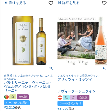
詳細を見る
詳細を見る
自然派らしいあたたかみのある、ふくよ
シュワっとライトな昼飲みワイン♪
かな味わい
フリッツィ・ミッツィ
パルミリーニャ ヴィーニョ・
ヴェルデ／キンタ･ダ・パルミ
リーニャ
／ヴィーターシュタイン
白
自然派
泡
赤
自然派
クール便でお届け
クール便でお届け
¥
2,310
税込
¥
2,530
税込