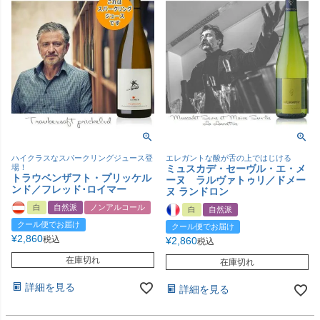
ハイクラスなスパークリングジュース登
エレガントな酸が舌の上ではじける
場！
ミュスカデ・セーヴル・エ・メ
トラウベンザフト・プリッケル
ーヌ ラルヴァトゥリ／ドメー
ンド／フレッド･ロイマー
ヌ ランドロン
白
自然派
ノンアルコール
白
自然派
クール便でお届け
クール便でお届け
¥
2,860
税込
¥
2,860
税込
在庫切れ
在庫切れ
詳細を見る
詳細を見る