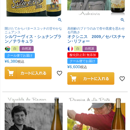
開けたてからバタースコッチの甘やかな
高樹齢のブドウのみで杏や黒蜜を思わせ
ニュアンス
る円熟さ
シルワーヴィス・シュナンブラ
オクシニス 2009／セバスチャ
ン／テラキュラ
ン･リフォー
白
自然派
白
自然派
酸化防止剤 無添加
クール便でお届け
¥
6,380
クール便でお届け
税込
¥
6,600
税込