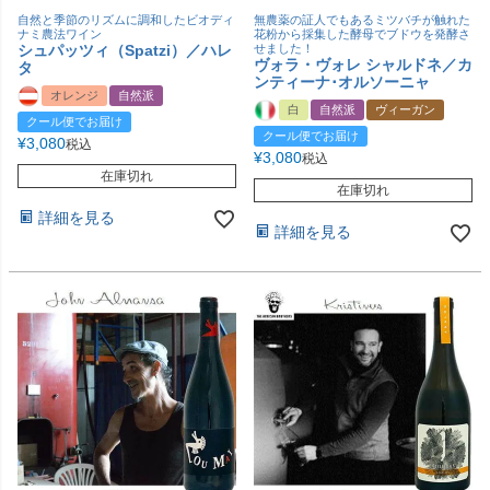
自然と季節のリズムに調和したビオディ
無農薬の証人でもあるミツバチが触れた
ナミ農法ワイン
花粉から採集した酵母でブドウを発酵さ
シュパッツィ（Spatzi）／ハレ
せました！
ヴォラ・ヴォレ シャルドネ／カ
タ
ンティーナ･オルソーニャ
オレンジ
自然派
白
自然派
ヴィーガン
クール便でお届け
クール便でお届け
¥
3,080
税込
¥
3,080
税込
在庫切れ
在庫切れ
詳細を見る
詳細を見る