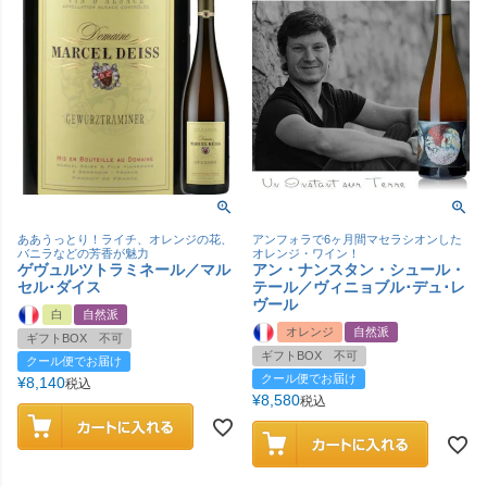
ああうっとり！ライチ、オレンジの花、
アンフォラで6ヶ月間マセラシオンした
バニラなどの芳香が魅力
オレンジ・ワイン！
ゲヴュルツトラミネール／マル
アン・ナンスタン・シュール・
セル･ダイス
テール／ヴィニョブル･デュ･レ
ヴール
白
自然派
オレンジ
自然派
ギフトBOX 不可
ギフトBOX 不可
クール便でお届け
クール便でお届け
¥
8,140
税込
¥
8,580
税込