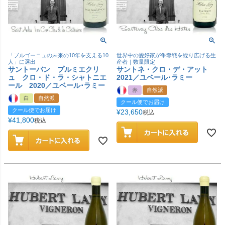
「ブルゴーニュの未来の10年を支える10
世界中の愛好家が争奪戦を繰り広げる生
人」に選出
産者｜数量限定
サントーバン プルミエクリ
サントネ・クロ・デ・アット
ュ クロ・ド・ラ・シャトニエ
2021／ユベール･ラミー
ール 2020／ユベール･ラミー
赤
自然派
白
自然派
クール便でお届け
クール便でお届け
¥
23,650
税込
¥
41,800
税込