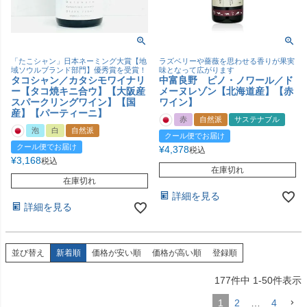
「たこシャン」日本ネーミング大賞【地
ラズベリーや薔薇を思わせる香りが果実
域ソウルブランド部門】優秀賞を受賞！
味となって広がります
タコシャン／カタシモワイナリ
中富良野 ピノ・ノワール／ド
ー【タコ焼キニ合ウ】【大阪産
メーヌレゾン【北海道産】【赤
スパークリングワイン】【国
ワイン】
産】【パーティーニ】
赤
自然派
サステナブル
泡
白
自然派
クール便でお届け
クール便でお届け
¥
4,378
税込
¥
3,168
税込
在庫切れ
在庫切れ
詳細を見る
詳細を見る
並び替え
新着順
価格が安い順
価格が高い順
登録順
177
件中
1
-
50
件表示
1
2
…
4