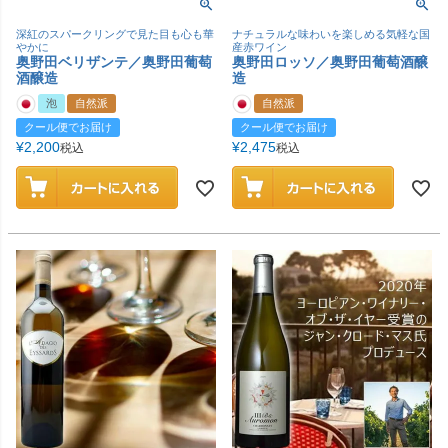
深紅のスパークリングで見た目も心も華
ナチュラルな味わいを楽しめる気軽な国
やかに
産赤ワイン
奥野田ベリザンテ／奥野田葡萄
奥野田ロッソ／奥野田葡萄酒醸
酒醸造
造
泡
自然派
自然派
クール便でお届け
クール便でお届け
¥
2,200
¥
2,475
税込
税込