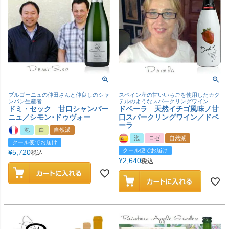
ブルゴーニュの仲田さんと仲良しのシャ
スペイン産の甘いいちごを使用したカク
ンパン生産者
テルのようなスパークリングワイン
ドミ・セック 甘口シャンパー
ドベーラ 天然イチゴ風味ノ甘
ニュ／シモン･ドゥヴォー
口スパークリングワイン／ドベ
ーラ
泡
白
自然派
泡
ロゼ
自然派
クール便でお届け
クール便でお届け
¥
5,720
税込
¥
2,640
税込