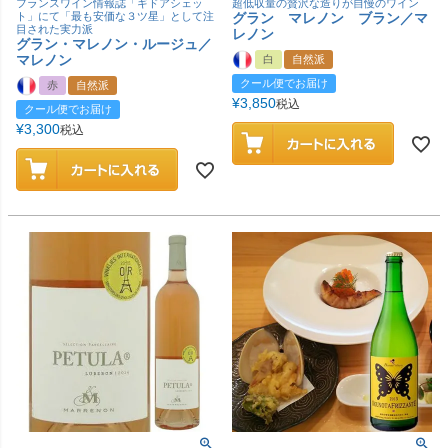
フランスワイン情報誌「ギドアシェッ
超低収量の贅沢な造りが自慢のワイン
ト」にて「最も安価な３ツ星」として注
グラン マレノン ブラン／マ
目された実力派
レノン
グラン・マレノン・ルージュ／
マレノン
白
自然派
クール便でお届け
赤
自然派
¥
3,850
税込
クール便でお届け
¥
3,300
税込