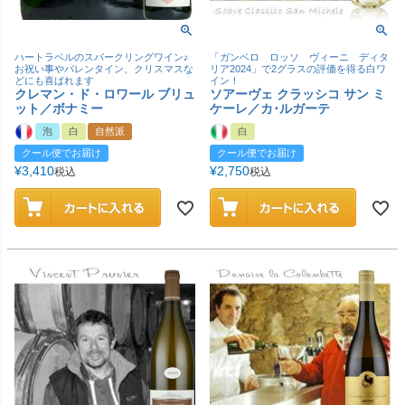
ハートラベルのスパークリングワイン♪
「ガンベロ ロッソ ヴィーニ ディタ
お祝い事やバレンタイン、クリスマスな
リア2024」で2グラスの評価を得る白ワ
どにも喜ばれます
イン！
クレマン・ド・ロワール ブリュ
ソアーヴェ クラッシコ サン ミ
ット／ボナミー
ケーレ／カ･ルガーテ
泡
白
自然派
白
クール便でお届け
クール便でお届け
¥
3,410
¥
2,750
税込
税込