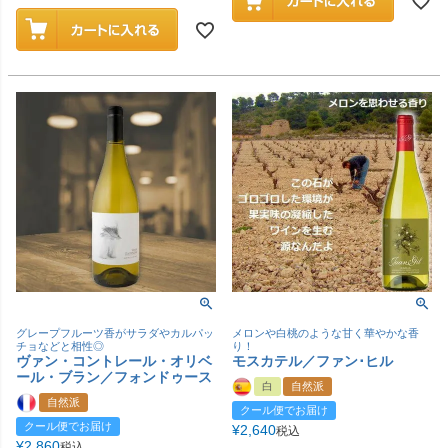
グレープフルーツ香がサラダやカルパッ
メロンや白桃のような甘く華やかな香
チョなどと相性◎
り！
ヴァン・コントレール・オリベ
モスカテル／ファン･ヒル
ール・ブラン／フォンドゥース
白
自然派
自然派
クール便でお届け
クール便でお届け
¥
2,640
税込
¥
2,860
税込