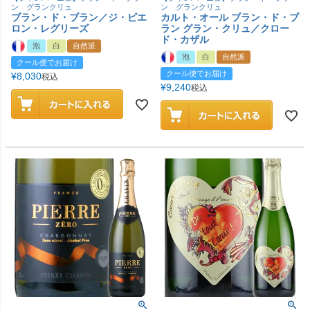
ン グランクリュ
ン グランクリュ
ブラン・ド・ブラン／ジ・ピエ
カルト・オール ブラン・ド・ブ
ロン・レグリーズ
ラン グラン・クリュ／クロー
ド・カザル
泡
白
自然派
泡
白
自然派
クール便でお届け
クール便でお届け
¥
8,030
税込
¥
9,240
税込