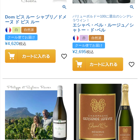
Dom ピス ルー シャブリ／ドメ
バリューボルドー100に選出のシンデレ
ラワイン！
ーヌ ド ピス ルー
エシャペ・ベル・ルージュ／シ
ャトー・ド･ベル
白
自然派
クール便でお届け
赤
自然派
¥
4,620
税込
クール便でお届け
¥
2,695
税込