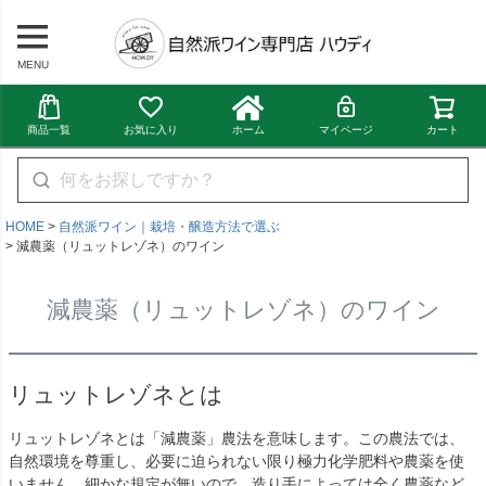
MENU
商品一覧
お気に入り
ホーム
マイページ
カート
HOME
自然派ワイン｜栽培・醸造方法で選ぶ
減農薬（リュットレゾネ）のワイン
減農薬（リュットレゾネ）のワイン
リュットレゾネとは
リュットレゾネとは「減農薬」農法を意味します。この農法では、
自然環境を尊重し、必要に迫られない限り極力化学肥料や農薬を使
いません。細かな規定が無いので、造り手によっては全く農薬など