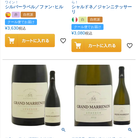
ワイン！
ら！
シルバーラベル／ファン･ヒル
シャルドネ／ジャンニテッサー
リ
赤
自然派
白
自然派
クール便でお届け
クール便でお届け
¥
3,630
税込
¥
3,080
税込