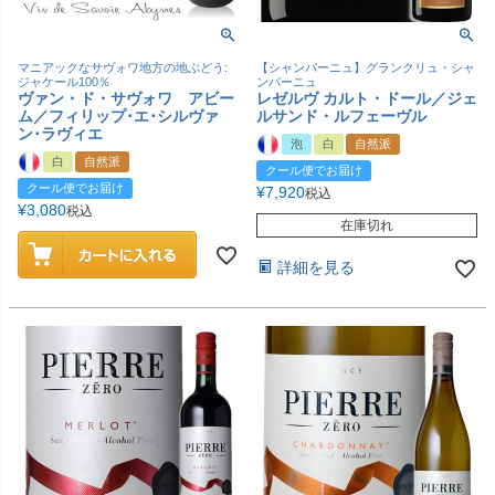
マニアックなサヴォワ地方の地ぶどう:
【シャンパーニュ】グランクリュ・シャ
ジャケール100％
ンパーニュ
ヴァン・ド・サヴォワ アビー
レゼルヴ カルト・ドール／ジェ
ム／フィリップ･エ･シルヴァ
ルサンド・ルフェーヴル
ン･ラヴィエ
泡
白
自然派
白
自然派
クール便でお届け
クール便でお届け
¥
7,920
税込
¥
3,080
税込
在庫切れ
詳細を見る