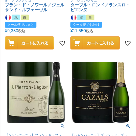
ル グランクリュ
ン グランクリュ
ブラン・ド・ノワール／ジェル
ターブル・ロンド／ランスロ・
サンド・ルフェーヴル
ピエンヌ
泡
白
泡
白
クール便でお届け
クール便でお届け
¥
9,350
¥
11,550
税込
税込
【シャンパーニュ】ブラン・ド・ブラ
【シャンパーニュ】ブラン・ド・ブラ