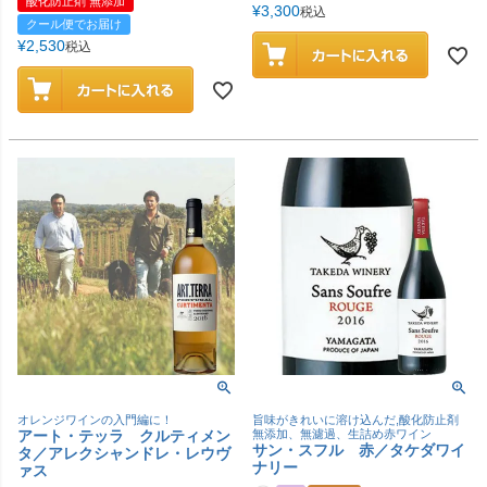
酸化防止剤 無添加
¥
3,300
税込
クール便でお届け
¥
2,530
税込
オレンジワインの入門編に！
旨味がきれいに溶け込んだ,酸化防止剤
アート・テッラ クルティメン
無添加、無濾過、生詰め赤ワイン
サン・スフル 赤／タケダワイ
タ／アレクシャンドレ・レウヴ
ナリー
ァス