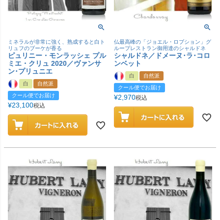
ミネラルが非常に強く、熟成すると白ト
仏最高峰の「ジョエル・ロブション」グ
リュフのブーケが香る
ループレストラン御用達のシャルドネ
ピュリニー・モンラッシェ プル
シャルドネ／ドメーヌ･ラ･コロ
ミエ・クリュ 2020／ヴァンサ
ンベット
ン･プリュニエ
白
自然派
白
自然派
クール便でお届け
クール便でお届け
¥
2,970
税込
¥
23,100
税込