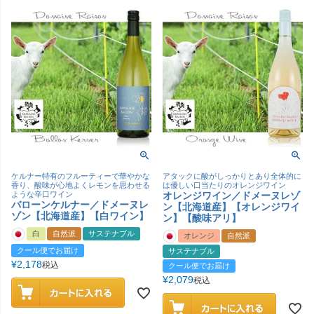
ケルナー特有のフルーティーで華やかな
アタックに酸がしっかりとあり全体的に
香り、酸味が心地よくレモンを思わせる
は優しい口当たりのオレンジワイン
ような辛口ワイン
オレンジワイン／ドメーヌレゾ
バローンケルナー／ドメーヌレ
ン【北海道産】【オレンジワイ
ゾン【北海道産】【白ワイン】
ン】【酸味アリ】
白
自然派
サステナブル
オレンジ
自然派
クール便でお届け
サステナブル
¥
2,178
税込
クール便でお届け
¥
2,079
税込