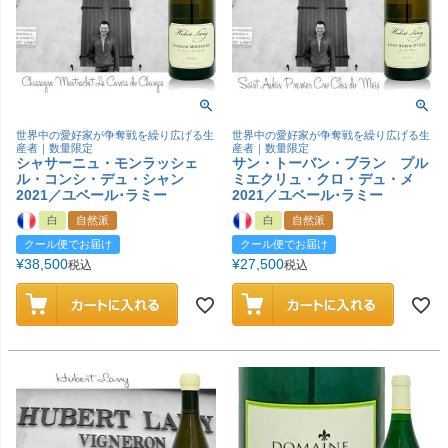
世界中の愛好家が争奪戦を繰り広げる生
世界中の愛好家が争奪戦を繰り広げる生
産者｜数量限定
産者｜数量限定
シャサーニュ・モンラッシェ
サン・トーバン・ブラン プル
ル・コンシ・デュ・シャン
ミエクリュ・クロ・デュ・メ
2021／ユベール･ラミー
2021／ユベール･ラミー
白
自然派
白
自然派
クール便でお届け
クール便でお届け
¥
38,500
¥
27,500
税込
税込