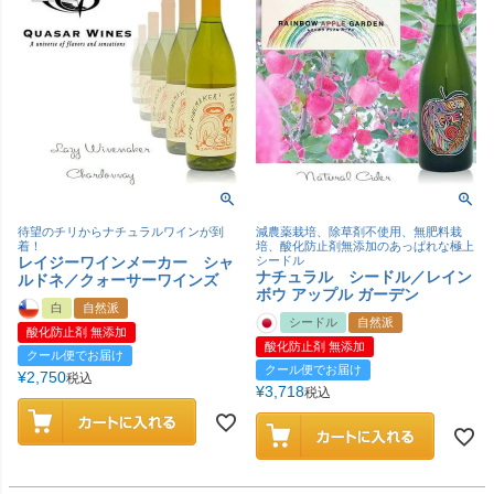
待望のチリからナチュラルワインが到
減農薬栽培、除草剤不使用、無肥料栽
着！
培、酸化防止剤無添加のあっぱれな極上
レイジーワインメーカー シャ
シードル
ナチュラル シードル／レイン
ルドネ／クォーサーワインズ
ボウ アップル ガーデン
白
自然派
シードル
自然派
酸化防止剤 無添加
酸化防止剤 無添加
クール便でお届け
クール便でお届け
¥
2,750
税込
¥
3,718
税込