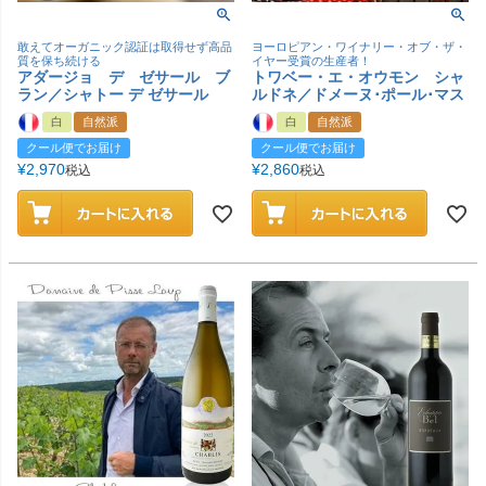
敢えてオーガニック認証は取得せず高品
ヨーロピアン・ワイナリー・オブ・ザ・
質を保ち続ける
イヤー受賞の生産者！
アダージョ デ ゼサール ブ
トワベー・エ・オウモン シャ
ラン／シャトー デ ゼサール
ルドネ／ドメーヌ･ポール･マス
白
自然派
白
自然派
クール便でお届け
クール便でお届け
¥
2,970
¥
2,860
税込
税込