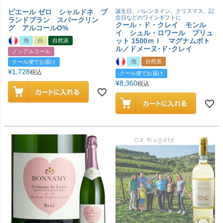
ピエール ゼロ シャルドネ ブ
誕生日、バレンタイン、クリスマス、記
念日などのワインギフトに
ランドブラン スパークリン
クール・ド・クレイ モンル
グ アルコールO%
イ シュル・ロワール ブリュ
ット 1500ｍｌ マグナムボト
泡
白
自然派
ル／ドメーヌ･ド･クレイ
ノンアルコール
泡
自然派
クール便でお届け
¥
1,728
税込
クール便でお届け
¥
8,360
税込