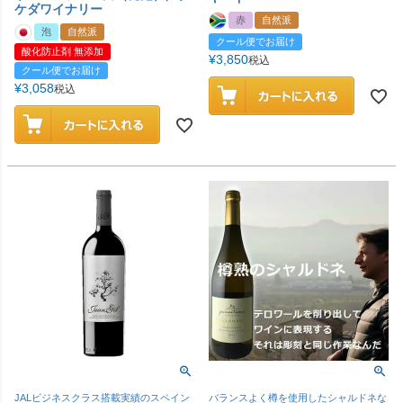
ケダワイナリー
赤
自然派
泡
自然派
クール便でお届け
酸化防止剤 無添加
¥
3,850
税込
クール便でお届け
¥
3,058
税込
JALビジネスクラス搭載実績のスペイン
バランスよく樽を使用したシャルドネな