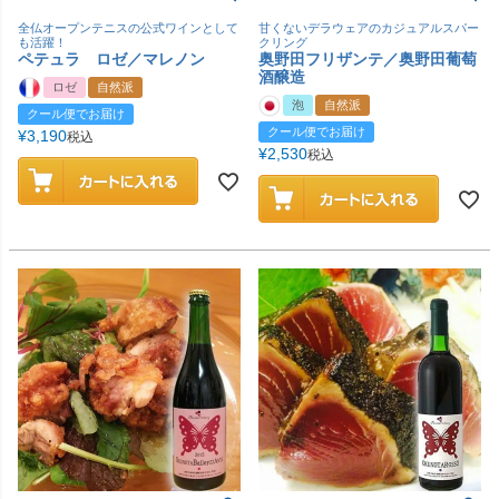
全仏オープンテニスの公式ワインとして
甘くないデラウェアのカジュアルスパー
も活躍！
クリング
ペテュラ ロゼ／マレノン
奥野田フリザンテ／奥野田葡萄
酒醸造
ロゼ
自然派
泡
自然派
クール便でお届け
クール便でお届け
¥
3,190
税込
¥
2,530
税込