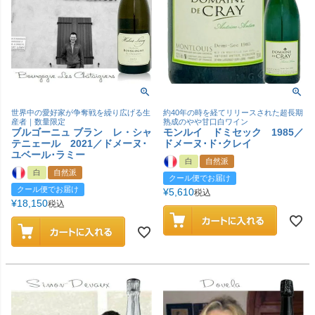
世界中の愛好家が争奪戦を繰り広げる生
約40年の時を経てリリースされた超長期
産者｜数量限定
熟成のやや甘口白ワイン
ブルゴーニュ ブラン レ・シャ
モンルイ ドミセック 1985／
テニェール 2021／ドメーヌ･
ドメーヌ･ド･クレイ
ユベール･ラミー
白
自然派
白
自然派
クール便でお届け
クール便でお届け
¥
5,610
税込
¥
18,150
税込