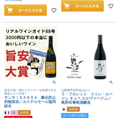
旨安大賞！南仏クオリティを体感できる
山梨県甲州市塩山から
最強コスパの赤！
ラ・フロレット スミレ・ルー
サンサ！ＳＡＮＳＡ 酸化防止
ジュ キュベ エルヴァージュ／
剤無添加／カステルモール協同
奥野田葡萄酒醸造
組合
自然派
赤
自然派
クール便でお届け