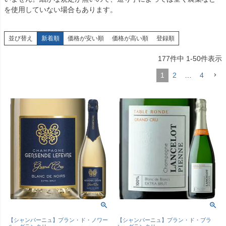
を使用していない場合もあります。
並び替え
新着順
価格が安い順
価格が高い順
登録順
177
件中
1
-
50
件表示
1
2
…
4
【シャンパーニュ】ブラン・ド・ノワー
【シャンパーニュ】ブラン・ド・ブラ