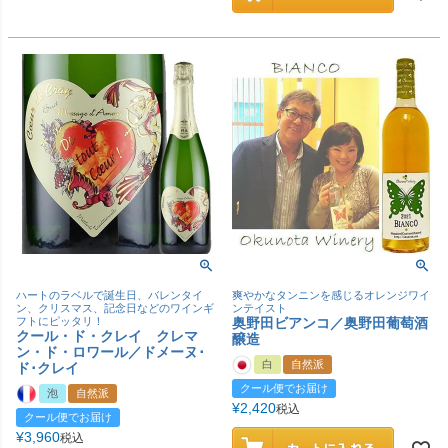
ハートのラベルで誕生日、バレンタイ
爽やかなタンニンを感じるオレンジワイ
ン、クリスマス、記念日などのワインギ
ンテイスト
フトにピッタリ！
奥野田ビアンコ／奥野田葡萄酒
クール・ド・クレイ クレマ
醸造
ン・ド・ロワール／ドメーヌ･
白
自然派
ド･クレイ
クール便でお届け
泡
自然派
¥
2,420
税込
クール便でお届け
¥
3,960
税込