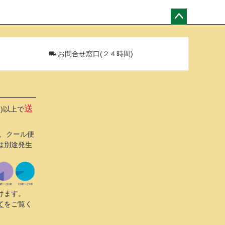
ペー
ジト
ップ
お問合せ窓口(２４時間)
へ
送
込)以上で
び、クール便
は別途発生
けます。
て
をご覧く