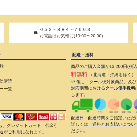
０５２－８８４－７６６３
お電話はお気軽に(10:00〜20:00)
ジ
配送・送料
録
商品のご購入金額が13,200円(税
料無料
（北海道・沖縄を除く）
信購読
※ 但し、クール便対象商品、及
対応期間における
クール便手数料
ー一覧
します。
配達日・配達時間をご指定いただ
詳しくは
→送料とお支払いについ
 Pay、クレジットカード、代金引
ださい。
込がご利用になれます。