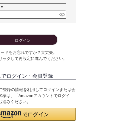
須
ド
)
(
必
須
)
ログイン
ワードをお忘れですか？大丈夫。
リックして再設定に進んでください。
スでログイン・会員登録
.jpにご登録の情報を利用してログインまたは会
様は、「Amazonアカウントでログイ
お進みください。