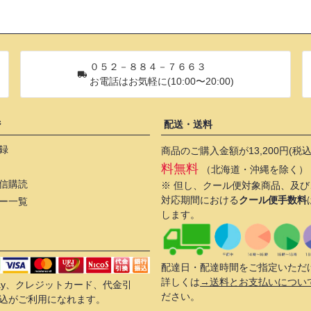
０５２－８８４－７６６３
お電話はお気軽に(10:00〜20:00)
ジ
配送・送料
録
商品のご購入金額が13,200円(税
料無料
（北海道・沖縄を除く）
信購読
※ 但し、クール便対象商品、及
対応期間における
クール便手数料
ー一覧
します。
配達日・配達時間をご指定いただ
詳しくは
→送料とお支払いについ
 Pay、クレジットカード、代金引
ださい。
込がご利用になれます。