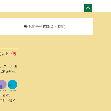
ペー
ジト
ップ
お問合せ窓口(２４時間)
へ
送
込)以上で
び、クール便
は別途発生
けます。
て
をご覧く