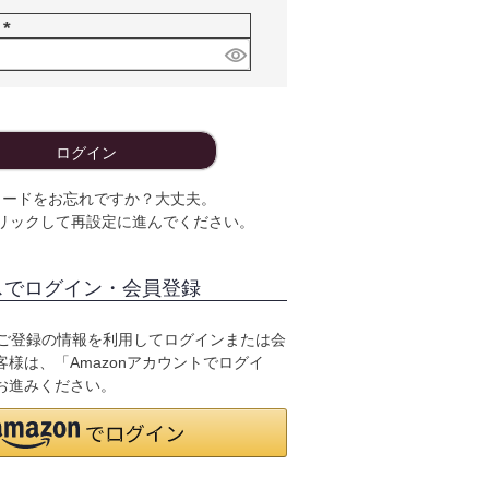
須
ド
)
(
必
須
)
ログイン
ワードをお忘れですか？大丈夫。
リックして再設定に進んでください。
スでログイン・会員登録
.jpにご登録の情報を利用してログインまたは会
様は、「Amazonアカウントでログイ
お進みください。