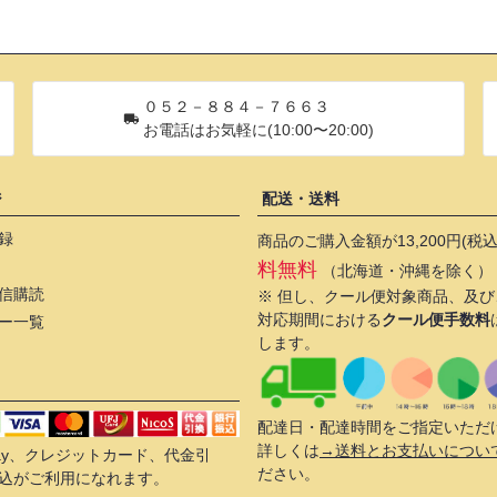
０５２－８８４－７６６３
お電話はお気軽に(10:00〜20:00)
ジ
配送・送料
録
商品のご購入金額が13,200円(税
料無料
（北海道・沖縄を除く）
信購読
※ 但し、クール便対象商品、及
対応期間における
クール便手数料
ー一覧
します。
配達日・配達時間をご指定いただ
詳しくは
→送料とお支払いについ
 Pay、クレジットカード、代金引
ださい。
込がご利用になれます。