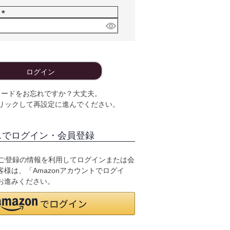
須
ド
)
(
必
須
)
ログイン
ワードをお忘れですか？大丈夫。
リックして再設定に進んでください。
スでログイン・会員登録
.jpにご登録の情報を利用してログインまたは会
様は、「Amazonアカウントでログイ
お進みください。