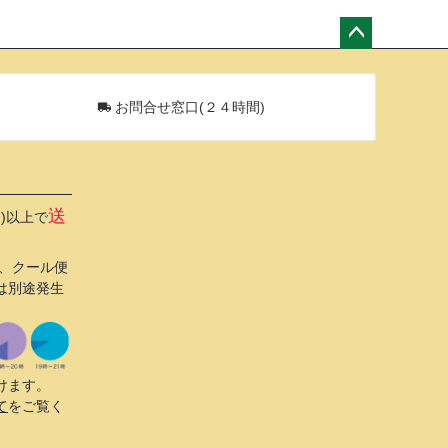
ペー
ジト
ップ
お問合せ窓口(２４時間)
へ
送
込)以上で
び、クール便
は別途発生
けます。
て
をご覧く