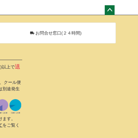
ペー
ジト
ップ
お問合せ窓口(２４時間)
へ
送
込)以上で
び、クール便
は別途発生
けます。
て
をご覧く