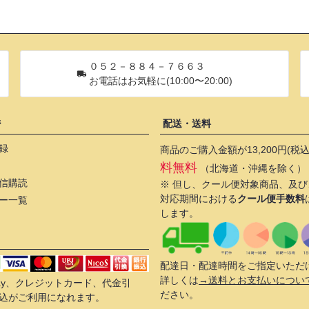
０５２－８８４－７６６３
お電話はお気軽に(10:00〜20:00)
ジ
配送・送料
録
商品のご購入金額が13,200円(税
料無料
（北海道・沖縄を除く）
信購読
※ 但し、クール便対象商品、及
対応期間における
クール便手数料
ー一覧
します。
配達日・配達時間をご指定いただ
詳しくは
→送料とお支払いについ
 Pay、クレジットカード、代金引
ださい。
込がご利用になれます。