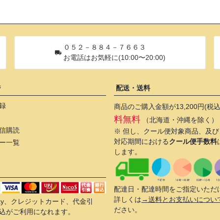
０５２－８８４－７６６３
お電話はお気軽に(10:00〜20:00)
ジ
配送・送料
録
商品のご購入金額が13,200円(税
料無料
（北海道・沖縄を除く）
信購読
※ 但し、クール便対象商品、及
対応期間における
クール便手数料
ー一覧
します。
配達日・配達時間をご指定いただ
詳しくは
→送料とお支払いについ
 Pay、クレジットカード、代金引
ださい。
込がご利用になれます。