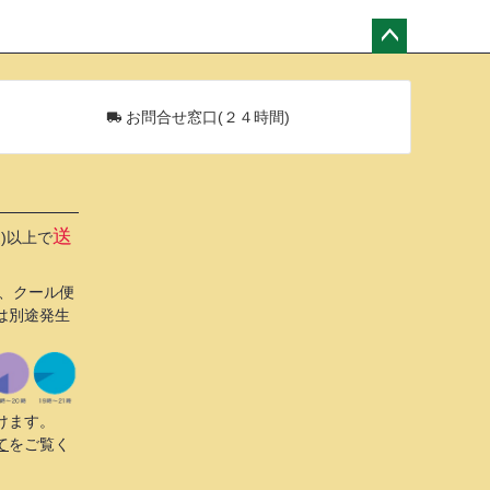
ペー
ジト
ップ
お問合せ窓口(２４時間)
へ
送
込)以上で
び、クール便
は別途発生
けます。
て
をご覧く