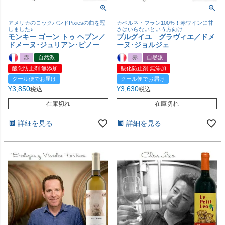
アメリカのロックバンドPixiesの曲を冠
カベルネ・フラン100%！赤ワインに甘
しました♪
さはいらないという方向け
モンキー ゴーン トゥ ヘブン／
ブルグイユ グラヴィエ／ドメ
ドメーヌ･ジュリアン･ピノー
ーヌ･ジョルジェ
赤
自然派
赤
自然派
酸化防止剤 無添加
酸化防止剤 無添加
クール便でお届け
クール便でお届け
¥
3,850
¥
3,630
税込
税込
在庫切れ
在庫切れ
詳細を見る
詳細を見る