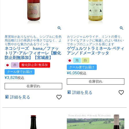
果実味がありながらも、シンプルに生色
カリンジャムやライチ、ミントの香り、
用品種だけの単調さや薄さではなく、よ
ドライなアタックに喉越しのよい味わい
り艶やかな魅力のあるワインを
でホップのニュアンスを感じます
ネコシリーズ hana／ファッ
ゲヴュルツトラミネール ペティ
トリア･アル･フィオーレ【酸化
アン／ドメーヌ･テッタ
防止剤無添加】【宮城産】
泡
白
赤
酸化防止剤 無添加
クール便でお届け
クール便でお届け
¥
6,050
税込
¥
3,828
税込
在庫切れ
在庫切れ
詳細を見る
詳細を見る