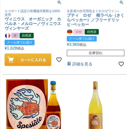
エコサート認定の有機栽培葡萄を100%
生産者の自宅用気まぐれロゼワイン♪
使用
プティ ロゼ 桜ラベル（さく
ヴィニウス オーガニック カ
らベッカー）／フリードリッ
ベルネ・メルロー／ヴィニウス
ヒ･ベッカー
ヴィンヤーズ
ロゼ
自然派
赤
自然派
クール便でお届け
クール便でお届け
¥
3,960
税込
¥
1,628
税込
在庫切れ
詳細を見る