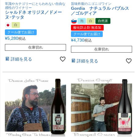
常識やカテゴリーにとらわれない自由な
旨味炸裂のニゴニゴワイン
感性のワイナリー
Gordia ナチュラル バブルス
シャルドネ オリジヌ／ドメー
／ゴルディア
ヌ･テッタ
泡
白
自然派
白
酸化防止剤 無添加
クール便でお届け
クール便でお届け
¥
5,280
税込
¥
4,730
税込
在庫切れ
在庫切れ
詳細を見る
詳細を見る