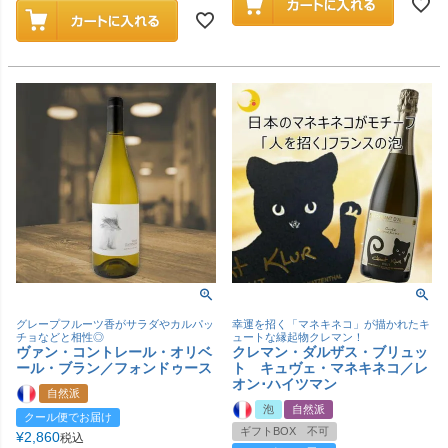
グレープフルーツ香がサラダやカルパッ
幸運を招く「マネキネコ」が描かれたキ
チョなどと相性◎
ュートな縁起物クレマン！
ヴァン・コントレール・オリベ
クレマン・ダルザス・ブリュッ
ール・ブラン／フォンドゥース
ト キュヴェ・マネキネコ／レ
オン･ハイツマン
自然派
泡
自然派
クール便でお届け
ギフトBOX 不可
¥
2,860
税込