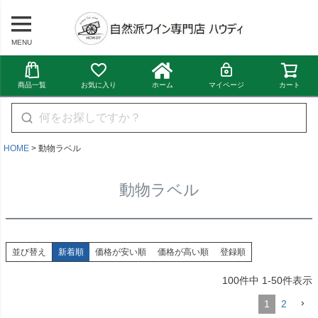
MENU
商品一覧
お気に入り
ホーム
マイページ
カート
HOME
動物ラベル
動物ラベル
並び替え
新着順
価格が安い順
価格が高い順
登録順
100
件中
1
-
50
件表示
1
2