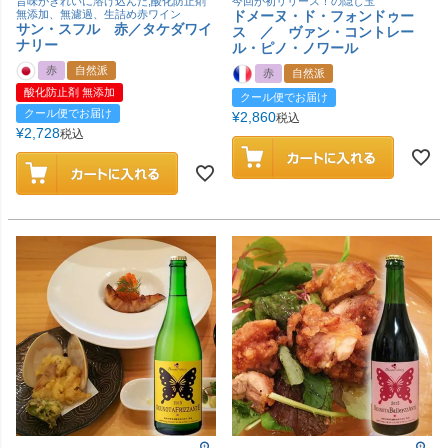
旨味がきれいに溶け込んだ,酸化防止剤
今回が初リリース！の隠し玉
無添加、無濾過、生詰め赤ワイン
ドメーヌ・ド・フォンドゥー
サン・スフル 赤／タケダワイ
ス ／ ヴァン・コントレー
ナリー
ル・ピノ・ノワール
赤
自然派
赤
自然派
酸化防止剤 無添加
クール便でお届け
クール便でお届け
¥
2,860
税込
¥
2,728
税込