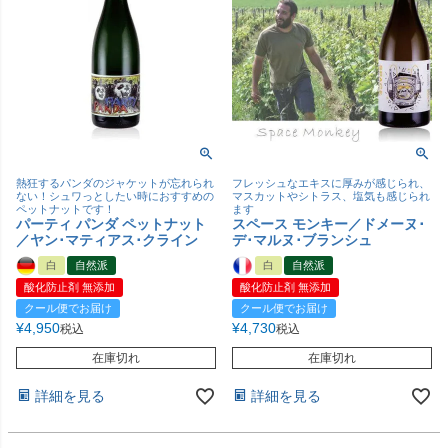
熱狂するパンダのジャケットが忘れられ
フレッシュなエキスに厚みが感じられ、
ない！シュワっとしたい時におすすめの
マスカットやシトラス、塩気も感じられ
ペットナットです！
ます
パーティ パンダ ペットナット
スペース モンキー／ドメーヌ･
／ヤン･マティアス･クライン
デ･マルヌ･ブランシュ
白
自然派
白
自然派
酸化防止剤 無添加
酸化防止剤 無添加
クール便でお届け
クール便でお届け
¥
4,950
¥
4,730
税込
税込
在庫切れ
在庫切れ
詳細を見る
詳細を見る