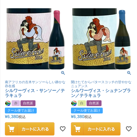
南アフリカの古木サンソーらしい静かな
開けたてからバタースコッチの甘やかな
存在感
ニュアンス
シルワーヴィス・サンソー／テ
シルワーヴィス・シュナンブラ
ラキュラ
ン／テラキュラ
赤
自然派
白
自然派
クール便でお届け
クール便でお届け
¥
6,380
¥
6,380
税込
税込