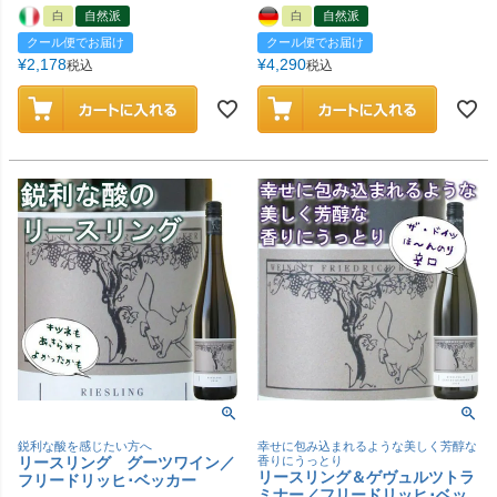
白
自然派
白
自然派
クール便でお届け
クール便でお届け
¥
2,178
¥
4,290
税込
税込
鋭利な酸を感じたい方へ
幸せに包み込まれるような美しく芳醇な
リースリング グーツワイン／
香りにうっとり
リースリング＆ゲヴュルツトラ
フリードリッヒ･ベッカー
ミナー／フリードリッヒ･ベッ