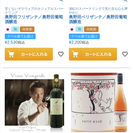
甘くないデラウェアのカジュアルスパー
深紅のスパークリングで見た目も心も華
クリング
やかに
奥野田フリザンテ／奥野田葡萄
奥野田ベリザンテ／奥野田葡萄
酒醸造
酒醸造
泡
自然派
泡
自然派
クール便でお届け
クール便でお届け
¥
2,530
¥
2,200
税込
税込