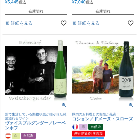
¥
5,445
¥
7,040
税込
税込
在庫切れ
在庫切れ
詳細を見る
詳細を見る
畑で生活している動物や虫が描かれた慈
豚肉のお料理との相性が最高！
愛溢れるワイン
コション／ドメーヌ・スローズ
ヴァイスブルグンダー／レーベ
赤
自然派
ンホフ
酸化防止剤 無添加
白
自然派