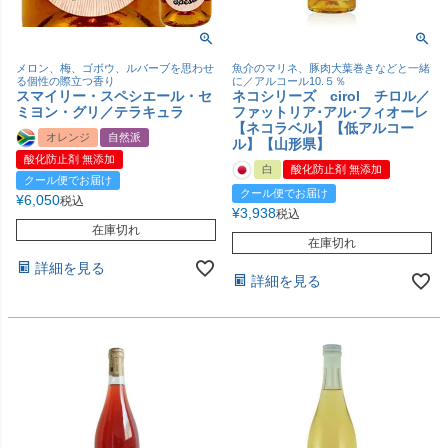
メロン、梅、ゴボウ、ルバーブを思わせ
魚介のマリネ、豚肉大葉巻きなどと一緒
る個性の際立つ香り
に／アルコール10.５％
スマイリー・スペシエール・セ
ネコシリーズ cirol チロル／
ミヨン・グリ／テラキュラ
ファットリア･アル･フィオーレ
【ネコラベル】【低アルコー
オレンジ
自然派
ル】【山形県】
酸化防止剤 無添加
白
酸化防止剤 無添加
クール便でお届け
クール便でお届け
¥
6,050
税込
¥
3,938
税込
在庫切れ
在庫切れ
詳細を見る
詳細を見る