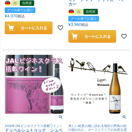
白
自然派
カー
クール便でお届け
白
自然派
¥
4,070
税込
クール便でお届け
¥
3,960
税込
2016年JALビジネスクラス搭載ワイン！
美しい絶景の畑に訪れる地区の野鳥の絵
ドッペルシュトゥック シュペ
が描かれた、オーストラリアの自然を感