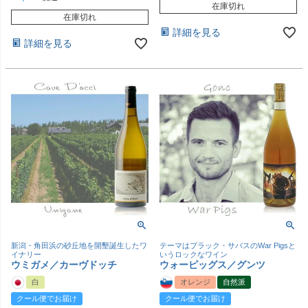
在庫切れ
在庫切れ
詳細を見る
詳細を見る
新潟・角田浜の砂丘地を開墾誕生したワ
テーマはブラック・サバスのWar Pigsと
イナリー
いうロックなワイン
ウミガメ／カーヴドッチ
ウォーピッグス／グンツ
白
オレンジ
自然派
クール便でお届け
クール便でお届け