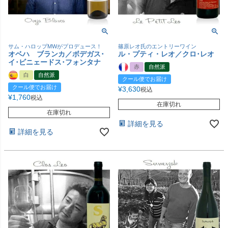
サム・ハロップMWがプロデュース！
篠原レオ氏のエントリーワイン
オベハ ブランカ／ボデガス･
ル・プティ・レオ／クロ･レオ
イ･ビニェードス･フォンタナ
赤
自然派
白
自然派
クール便でお届け
クール便でお届け
¥
3,630
税込
¥
1,760
税込
在庫切れ
在庫切れ
詳細を見る
詳細を見る