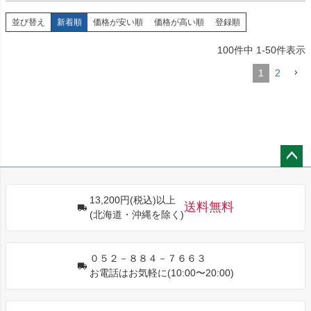
並び替え
新着順
価格が安い順
価格が高い順
登録順
100
件中
1
-
50
件表示
1
2
ペー
ジト
13,200円(税込)以上
ップ
送料無料
(北海道・沖縄を除く)
へ
０５２－８８４－７６６３
お電話はお気軽に(10:00〜20:00)