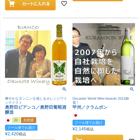
爽やかなタンニンを感じるオレンジワイ
Decanter World Wine Awards 2021銅
ンテイスト
賞！
奥野田ビアンコ／奥野田葡萄酒
甲州／クラムボン
醸造
白
自然派
クール便でお届け
クール便でお届け
¥
2,145
税込
¥
2,420
税込