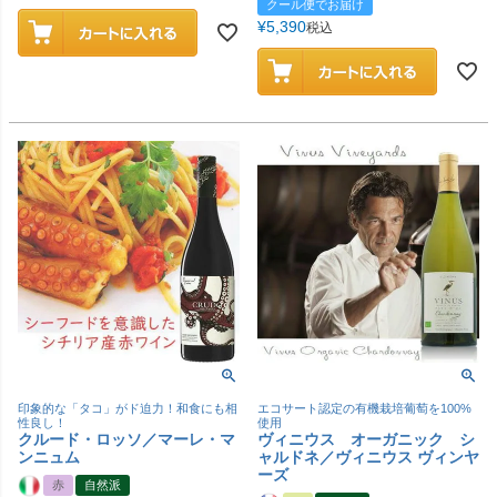
クール便でお届け
¥
5,390
税込
印象的な「タコ」がド迫力！和食にも相
エコサート認定の有機栽培葡萄を100%
性良し！
使用
クルード・ロッソ／マーレ・マ
ヴィニウス オーガニック シ
ンニュム
ャルドネ／ヴィニウス ヴィンヤ
ーズ
赤
自然派