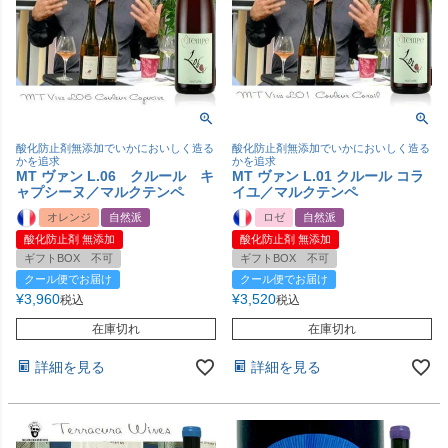
酸化防止剤無添加でいかにおいしく造る
酸化防止剤無添加でいかにおいしく造る
かを追求
かを追求
MT ヴァン L.06 クルール キ
MT ヴァン L.01 クルール コラ
ャプシーヌ／マルクテンペ
イユ／マルクテンペ
オレンジ
自然派
ロゼ
自然派
酸化防止剤 無添加
酸化防止剤 無添加
ギフトBOX 不可
ギフトBOX 不可
クール便でお届け
クール便でお届け
¥
3,960
¥
3,520
税込
税込
在庫切れ
在庫切れ
詳細を見る
詳細を見る