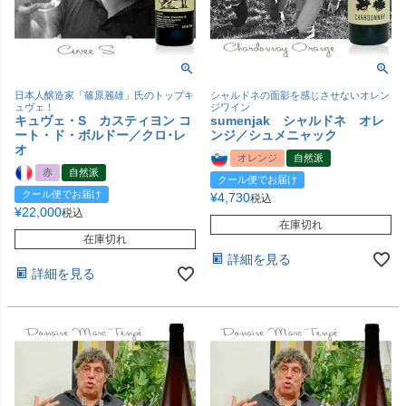
日本人醸造家「篠原麗雄」氏のトップキ
シャルドネの面影を感じさせないオレン
ュヴェ！
ジワイン
キュヴェ・S カスティヨン コ
sumenjak シャルドネ オレ
ート・ド・ボルドー／クロ･レ
ンジ／シュメニャック
オ
オレンジ
自然派
赤
自然派
クール便でお届け
クール便でお届け
¥
4,730
税込
¥
22,000
税込
在庫切れ
在庫切れ
詳細を見る
詳細を見る