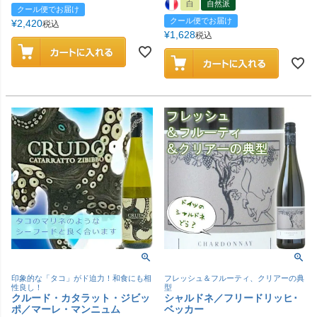
白
自然派
クール便でお届け
クール便でお届け
¥
2,420
税込
¥
1,628
税込
印象的な「タコ」がド迫力！和食にも相
フレッシュ＆フルーティ、クリアーの典
性良し！
型
クルード・カタラット・ジビッ
シャルドネ／フリードリッヒ･
ポ／マーレ・マンニュム
ベッカー