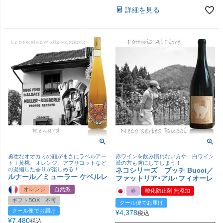
詳細を見る
勇壮なオオカミの顔がまさにラベルアー
赤ワインを飲み慣れない方や、白ワイン
ト！黄桃、オレンジ、アプリコットなど
派の方も虜にしてしまう！
の凝縮した香りが楽しめる！
ネコシリーズ ブッチ Bucci／
ルナール／ミューラー ケベルレ
ファットリア･アル･フィオーレ
オレンジ
自然派
赤
酸化防止剤 無添加
ギフトBOX 不可
クール便でお届け
クール便でお届け
¥
4,378
税込
¥
7,480
税込