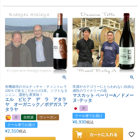
有機栽培のガルナッチャ・ティントレラ
常識やカテゴリーにとらわれない自由な
100％で造るこだわりの1本。ソフトなタ
感性のワイナリーの垢
ンニン、濃密な果実味！
マスカット ベーリーA／ドメー
エル ビヒア デ ラ アタラ
ヌ･テッタ
ヤ オーガニック／ボデガス ア
赤
タラヤ
クール便でお届け
赤
自然派
ヴィーガン
¥
6,930
税込
クール便でお届け
¥
2,310
税込