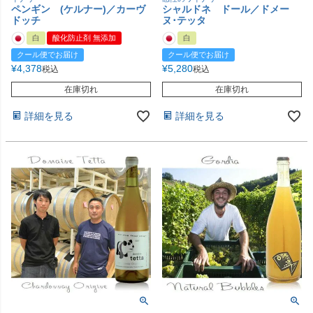
ペンギン (ケルナー)／カーヴ
シャルドネ ドール／ドメー
ドッチ
ヌ･テッタ
白
酸化防止剤 無添加
白
クール便でお届け
クール便でお届け
¥
4,378
¥
5,280
税込
税込
在庫切れ
在庫切れ
詳細を見る
詳細を見る