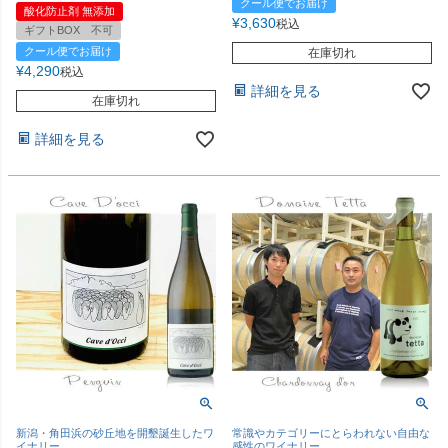
クール便でお届け
酸化防止剤 無添加
¥
3,630
税込
ギフトBOX 不可
クール便でお届け
在庫切れ
¥
4,290
税込
詳細を見る
在庫切れ
詳細を見る
新潟・角田浜の砂丘地を開墾誕生したワ
常識やカテゴリーにとらわれない自由な
イナリー
感性のワイナリー