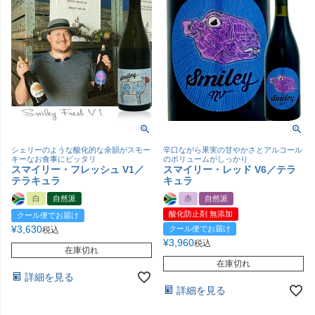
シェリーのような酸化的な余韻がスモー
辛口ながら果実の甘やかさとアルコール
キーなお食事にピッタリ
のボリュームがしっかり
スマイリー・フレッシュ V1／
スマイリー・レッド V6／テラ
テラキュラ
キュラ
白
自然派
赤
自然派
酸化防止剤 無添加
クール便でお届け
¥
3,630
クール便でお届け
税込
¥
3,960
税込
在庫切れ
在庫切れ
詳細を見る
詳細を見る