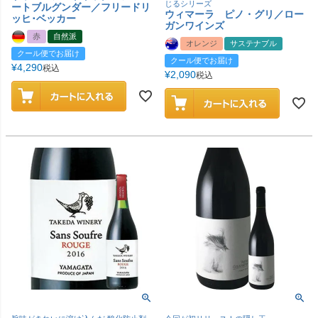
じるシリーズ
ートブルグンダー／フリードリ
ウィマーラ ピノ・グリ／ロー
ッヒ･ベッカー
ガンワインズ
赤
自然派
オレンジ
サステナブル
クール便でお届け
クール便でお届け
¥
4,290
税込
¥
2,090
税込