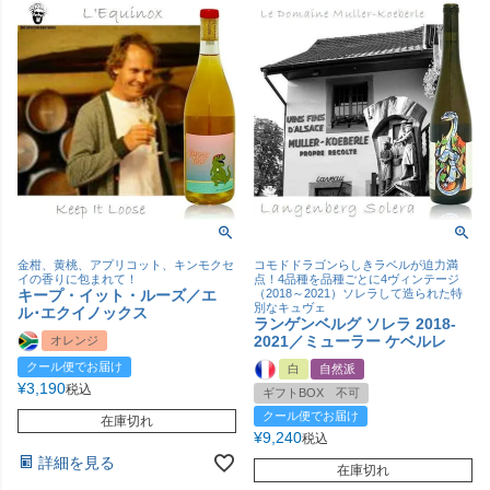
金柑、黄桃、アプリコット、キンモクセ
コモドドラゴンらしきラベルが迫力満
イの香りに包まれて！
点！4品種を品種ごとに4ヴィンテージ
キープ・イット・ルーズ／エ
（2018～2021）ソレラして造られた特
別なキュヴェ
ル･エクイノックス
ランゲンベルグ ソレラ 2018-
2021／ミューラー ケベルレ
オレンジ
クール便でお届け
白
自然派
¥
3,190
税込
ギフトBOX 不可
クール便でお届け
在庫切れ
¥
9,240
税込
詳細を見る
在庫切れ