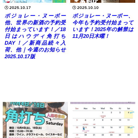
2025.10.17
2025.10.10
ボジョレー・ヌーボー
ボジョレー・ヌーボー、
他、世界の新酒の予約受
今年も予約受付始まって
付始まっています！／18
います！2025年の解禁は
日はハウディ角打ち
11月20日木曜！
DAY！／新商品続々入
荷、他｜今週のお知らせ
2025.10.17版