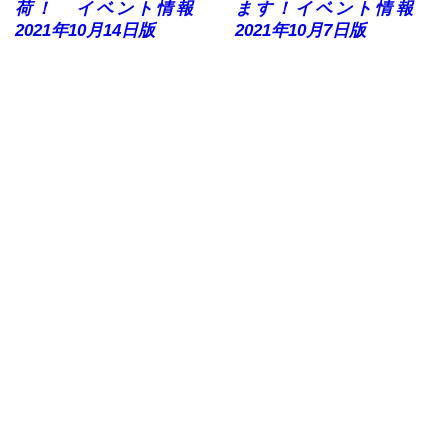
荷！ イベント情報
ます！イベント情報
2021年10月14日版
2021年10月7日版
2021.10.02
2021.09.30
ボジョレーヌーボー
イベント情報 2021年9
2021 カタログ
月30日版|10/3は「石窯ピ
ザのひげどんぐりさん」
キッチンカー来場！