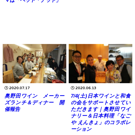
マは「ペット・ナット」
2020.07.17
2020.06.13
奥野田ワイン メーカー
7/4(土)日本ワインと和食
ズランチ＆ディナー 開
の会をサポートさせてい
催報告
ただきます｜奥野田ワイ
ナリー＆日本料理「なご
や えんきょ」のコラボレ
ーション