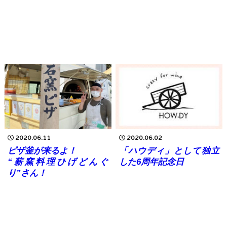
2020.06.11
2020.06.02
ピザ釜が来るよ！
「ハウディ」として独立
“薪窯料理ひげどんぐ
した6周年記念日
り”さん！