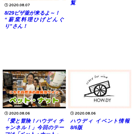
覧
2020.08.07
8/29ピザ釜が来るよ～！
“薪窯料理ひげどんぐ
り”さん！
2020.08.06
2020.08.06
「愛と冒険！ハウディ チ
ハウディ イベント情報
ャンネル！」今回のテー
8/6版