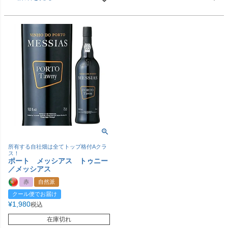
所有する自社畑は全てトップ格付Aクラ
ス！
ポート メッシアス トゥニー
／メッシアス
赤
自然派
クール便でお届け
¥
1,980
税込
在庫切れ