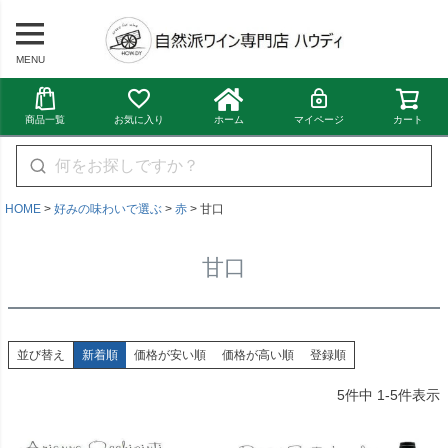
MENU
商品一覧
お気に入り
ホーム
マイページ
カート
HOME
好みの味わいで選ぶ
赤
甘口
甘口
並び替え
新着順
価格が安い順
価格が高い順
登録順
5
件中
1
-
5
件表示