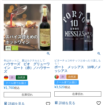
冬はホットに、夏はカクテルとして
ビターチョコやナッツとゆったり楽しも
ハウサーズ ビオ グリューワ
う！
ポート メッシアス 10年／メ
イン ロート（赤）／ハウサー
ッシアス
ズ
赤
自然派
赤
自然派
クール便でお届け
クール便でお届け
¥
3,520
税込
¥
1,760
税込
在庫切れ
在庫切れ
詳細を見る
詳細を見る