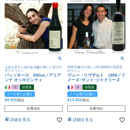
上品な甘さと品のある酸が美しい甘口デ
50年代最大の当たり年1959年の天然甘
ザートワイン
口ワイン
パッソネーロ 500ml／アリア
ヴュー・リヴザルト 1959／ド
ンナ オッキピンティ
メーヌ･サント･ジャクリーヌ
赤
自然派
赤
自然派
クール便でお届け
クール便でお届け
¥
8,800
¥
14,850
税込
税込
在庫切れ
在庫切れ
詳細を見る
詳細を見る