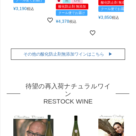
クール便でお届け
泡
ロゼ
酸化防止剤 無添加
酸化防止剤 無添加
¥
3,190
税込
クール便でお届け
クール便でお届け
¥
3,850
税込
¥
4,378
税込
その他の酸化防止剤無添加ワインはこちら ▶
待望の再入荷ナチュラルワイ
ン
RESTOCK WINE