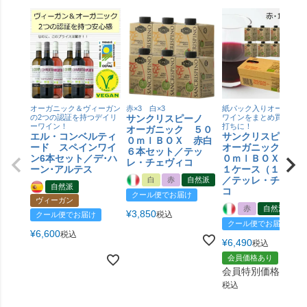
オーガニック＆ヴィーガン
赤×3 白×3
紙パック入りオーガニッ
の2つの認証を持つデイリ
サンクリスピーノ
ワインをまとめ買いでお
ーワイン！
打ちに！
オーガニック ５０
エル・コンベルティ
サンクリスピー
０ｍｌＢＯＸ 赤白
ード スペインワイ
オーガニック ５
６本セット／テッ
ン6本セット／デ･ハ
０ｍｌＢＯＸ 
レ・チェヴィコ
ーン･アルテス
１ケース（１０本
／テッレ・チェヴ
白
赤
自然派
自然派
コ
クール便でお届け
ヴィーガン
赤
自然派
¥
3,850
税込
クール便でお届け
クール便でお届け
¥
6,600
税込
¥
6,490
税込
会員価格あり
会員特別価格
¥
6,4
税込