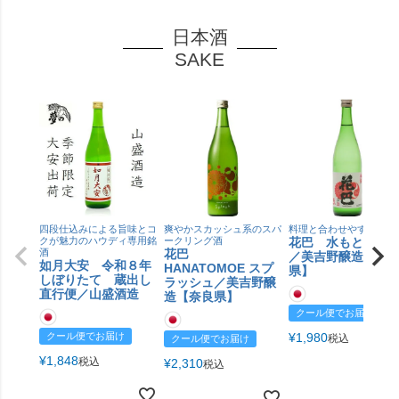
日本酒
SAKE
四段仕込みによる旨味とコ
爽やかスカッシュ系のスパ
料理と合わせやすい
クが魅力のハウディ専用銘
ークリング酒
花巴 水もと 生
酒
花巴
／美吉野醸造【奈
如月大安 令和８年
HANATOMOE スプ
県】
しぼりたて 蔵出し
ラッシュ／美吉野醸
直行便／山盛酒造
造【奈良県】
クール便でお届け
クール便でお届け
¥
1,980
税込
クール便でお届け
¥
1,848
税込
¥
2,310
税込