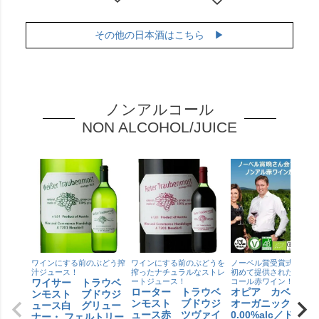
その他の日本酒はこちら ▶
ノンアルコール
NON ALCOHOL/JUICE
ワインにする前のぶどう搾
ワインにする前のぶどうを
ノーベル賞受賞式晩餐会
汁ジュース！
搾ったナチュラルなストレ
初めて提供されたノンア
ワイサー トラウベ
ートジュース！
コール赤ワイン！
ローター トラウベ
オピア カベル
ンモスト ブドウジ
ンモスト ブドウジ
オーガニック
ュース白 グリュー
ュース赤 ツヴァイ
0.00%alc／ドメー
ナー・ フェルトリー