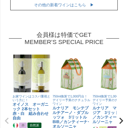
その他の新着ワインはこちら ▶
会員様は特価でGET
MEMBER’S SPECIAL PRICE
お家ワインはコスパ重視と
750ml換算で1,000円台！
750ml換算で1,000円台！
いう方に！
デイリー予算のナチュラル
デイリー予算のナチュラ
オイノス オーガニ
ワイン
ワイン
ルナリア モンテプ
ルナリア マルヴ
ック 2本セット
ルチアーノ・ダブル
ジア 3リットルBI
赤・白 組み合わせ
ッツォ 3リットル
／カンティーナ･オ
自由
BIB／カンティーナ･
ルソーニャ
赤
自然派
オルソーニャ