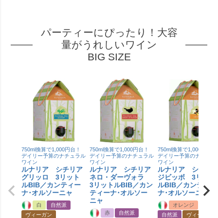
パーティーにぴったり！大容
量がうれしいワイン
BIG SIZE
750ml換算で1,000円台！
750ml換算で1,000円台！
750ml換算で1,000円台！
デイリー予算のナチュラル
デイリー予算のナチュラル
デイリー予算のナチュラ
ワイン
ワイン
ワイン
ルナリア シチリア
ルナリア シチリア
ルナリア シチリ
グリッロ 3リット
ネロ・ダーヴォラ
ジビッボ 3リット
ルBIB／カンティー
3リットルBIB／カン
ルBIB／カンティー
ナ･オルソーニャ
ティーナ･オルソー
ナ･オルソーニャ
ニャ
白
自然派
オレンジ
赤
自然派
ヴィーガン
自然派
ヴィーガン