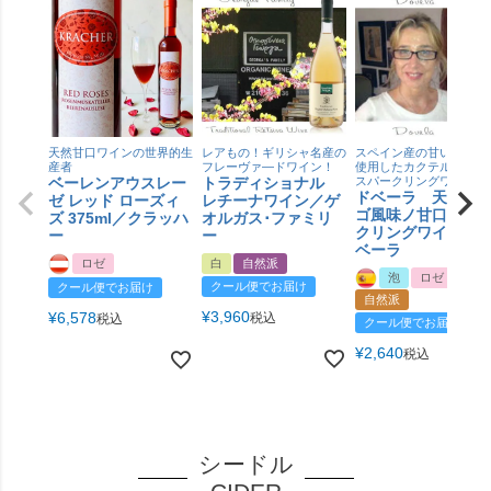
天然甘口ワインの世界的生
レアもの！ギリシャ名産の
スペイン産の甘いいちご
産者
フレーヴァ―ドワイン！
使用したカクテルのよう
ベーレンアウスレー
トラディショナル
スパークリングワイン
ドベーラ 天然イ
ゼ レッド ローズィ
レチーナワイン／ゲ
ゴ風味ノ甘口スパ
ズ 375ml／クラッハ
オルガス･ファミリ
クリングワイン／
ー
ー
ベーラ
ロゼ
白
自然派
泡
ロゼ
クール便でお届け
クール便でお届け
自然派
¥
3,960
¥
6,578
税込
税込
クール便でお届け
¥
2,640
税込
シードル