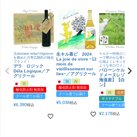
元domaine tettaのVigneron
生キル喜ビ 2024
ケルナー特有のフルーテ
を務めた片寄広朗氏の独自
ーで華やかな香り、酸味
La joie de vivre ~12
ブランド！
心地よくレモンを思わせ
mois de
デラ ロジック
ような辛口ワイン
vieillissement sur
バローンケルナー
Déla Logique／ア
lies~／アグリクール
ドメーヌレゾン【
グリクール
海道産】【白ワイ
泡
白
白
ン】
酸化防止剤 無添加
酸化防止剤 無添加
白
自然派
クール便でお届け
クール便でお届け
サステナブル
¥
5,038
税込
¥
6,380
税込
クール便でお届け
¥
2,178
税込