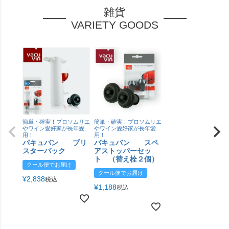
雑貨
VARIETY GOODS
簡単・確実！プロソムリエ
簡単・確実！プロソムリエ
やワイン愛好家が長年愛
やワイン愛好家が長年愛
用！
用！
バキュバン ブリ
バキュバン スペ
スターパック
アストッパーセッ
ト （替え栓２個）
クール便でお届け
クール便でお届け
¥
2,838
税込
¥
1,188
税込