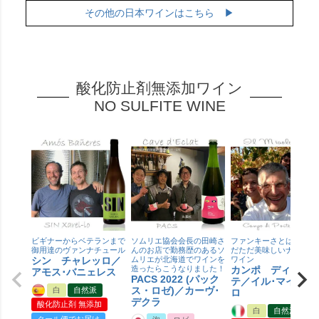
その他の日本ワインはこちら ▶
酸化防止剤無添加ワイン
NO SULFITE WINE
ビギナーからベテランまで
ソムリエ協会会長の田崎さ
ファンキーさとは無縁！
御用達のヴァンナチュール
んのお店で勤務歴のあるソ
だただ美味しいナチュラ
シン チャレッロ／
ムリエが北海道でワインを
ワイン
造ったらこうなりました！
カンポ ディ ポ
アモス･バニェレス
PACS 2022 (パック
テ／イル･マイオー
ス・ロゼ)／カーヴ･
白
自然派
ロ
デクラ
酸化防止剤 無添加
白
自然派