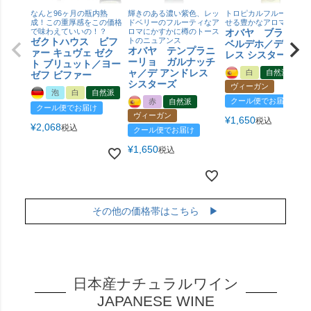
なんと96ヶ月の瓶内熟
輝きのある濃い紫色、レッ
トロピカルフルーツを思
成！この重厚感をこの価格
ドベリーのフルーティなア
せる豊かなアロマ
で味わえていいの！？
ロマにかすかに樽のトース
オバヤ ブラン
ゼクトハウス ビフ
トのニュアンス
ベルデホ／デ アン
オバヤ テンプラニ
ァー キュヴェ ゼク
レス シスターズ
ーリョ ガルナッチ
ト ブリュット／ヨー
ャ／デ アンドレス
白
自然派
ゼフ ビファー
シスターズ
ヴィーガン
泡
白
自然派
クール便でお届け
赤
自然派
クール便でお届け
ヴィーガン
¥
1,650
税込
¥
2,068
税込
クール便でお届け
¥
1,650
税込
その他の価格帯はこちら ▶
日本産ナチュラルワイン
JAPANESE WINE