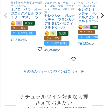
除草剤や化学農薬は一切使
グルナッシュ デュ モン
ベルリンワイントロフィ
用してません！
ド 2017 金賞、デキャ
ー 2018 金賞
オノロ ベラ オー
ンターＷＷＡ 2017 銀
セレクシオ ガル
賞
ガニック／ヒル ファ
ッチャ ペルーダ
セレクシオ ガルナ
ミリー エステーツ
アルタビン･ビティ
ッチャ ブランカ／
クルトゥール
アルタビン･ビティ
赤
自然派
クルトゥール
赤
自然派
ヴィーガン
ヴィーガン
クール便でお届け
白
自然派
クール便でお届け
ヴィーガン
¥
2,310
税込
クール便でお届け
¥
9,350
税込
¥
9,350
税込
その他のヴィーガンワインはこちら ▶
ナチュラルワイン好きなら押
さえておきたい