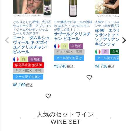
とろりとした粘性、火打石
この価格でビネールの旨味
人気ナチュールのオッキ
やスモーク香、アプリコッ
の あるたっぷりのエキス
ンティ赤が再入荷！
トジャムやレモンジャム、
が楽しめる！！！
sp68 エッセピ 
ユーカリのアロマ
サヴール／クリスチ
ッサントット ロ
コート ダムルシュ
ャン ビネール
ソ／アリアンナ オ
ヴィール キ ガズイ
キピンティ
白
自然派
ユ／クリスチャン･
ビネール
赤
自然派
ギフトBOX 不可
クール便でお届け
クール便でお届け
白
自然派
酸化防止剤 無添加
¥
3,740
¥
4,730
税込
税込
ギフトBOX 不可
クール便でお届け
¥
6,160
税込
人気のセットワイン
WINE SET