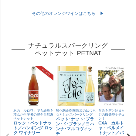
その他のオレンジワインはこちら ▶
ナチュラルスパークリング
ペットナット PETNAT
あの「ルロワ」でも経験を
酸化防止剤無添加のはつら
旨みを溶け込ませたオレ
積んだ生産者の完全自然派
つとしたスパークリング
ジの微発泡ナチュラルワ
ペットナット
ペット･ナット･ブラ
ン！
ロック・ペットナッ
CXA カルトゥシ
ン･ド･ブラン／ヨハ
ト／ハンギング ロッ
ャ・ベルメイ ペ
ンナ･マルコヴィッ
ク ワイナリー
トナット／パルテ
チ