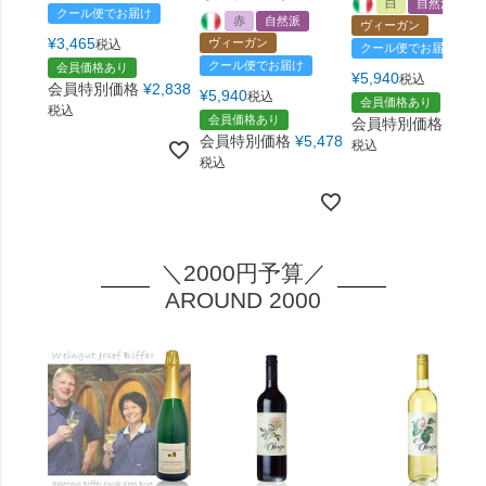
白
自然派
クール便でお届け
赤
自然派
ヴィーガン
¥
3,465
ヴィーガン
税込
クール便でお届け
クール便でお届け
会員価格あり
¥
5,940
税込
会員特別価格
¥
2,838
¥
5,940
税込
会員価格あり
税込
会員価格あり
会員特別価格
¥
5,4
会員特別価格
¥
5,478
税込
税込
＼2000円予算／
AROUND 2000