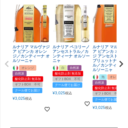
ルナリア マルヴァジ
ルナリア ペコリーノ
ルナリア マルヴァ
ア ビアンカ オレン
アンセストラル／カ
ア ビアンカ オレン
ジ／カンティーナ オ
ンティーナ オルソー
ジ アンセストラル
ルソーニャ
ニャ
ブリュットナチュ
ル／カンティーナ 
オレンジ
白
自然派
ルソーニャ
自然派
酸化防止剤 無添加
泡
オレンジ
酸化防止剤 無添加
ギフトBOX 不可
自然派
ギフトBOX 不可
クール便でお届け
酸化防止剤 無添加
クール便でお届け
¥
3,025
税込
ギフトBOX 不可
¥
3,025
税込
クール便でお届け
¥
3,025
税込