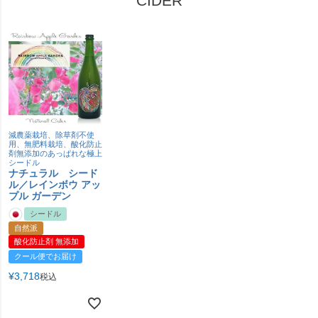
CIDER
減農薬栽培、除草剤不使
用、無肥料栽培、酸化防止
剤無添加のあっぱれな極上
シードル
ナチュラル シード
ル／レインボウ アッ
プル ガーデン
シードル
自然派
酸化防止剤 無添加
クール便でお届け
¥
3,718
税込