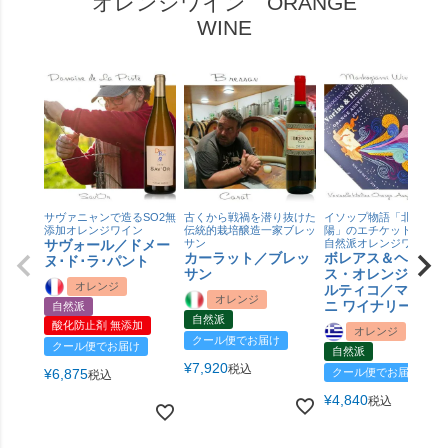
オレンジワイン ORANGE
WINE
サヴァニャンで造るSO2無
古くから戦禍を潜り抜けた
イソップ物語「北風と太
添加オレンジワイン
伝統的栽培醸造一家ブレッ
陽」のエチケットが可愛
サヴォール／ドメー
サン
自然派オレンジワイン
カーラット／ブレッ
ボレアス＆ヘリオ
ヌ･ド･ラ･パント
サン
ス・オレンジ・ア
オレンジ
ルティコ／マルコ
オレンジ
ニ ワイナリー
自然派
自然派
酸化防止剤 無添加
オレンジ
クール便でお届け
クール便でお届け
自然派
¥
7,920
税込
¥
6,875
クール便でお届け
税込
¥
4,840
税込