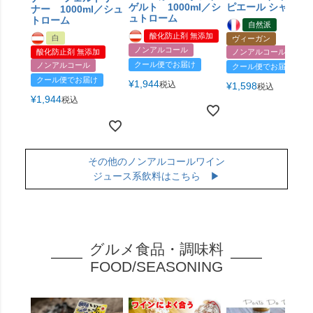
ゲルト 1000ml／シ
ピエール シャヴァ
ナー 1000ml／シュ
ュトローム
トローム
自然派
酸化防止剤 無添加
白
ヴィーガン
ノンアルコール
酸化防止剤 無添加
ノンアルコール
クール便でお届け
ノンアルコール
クール便でお届け
クール便でお届け
¥
1,944
税込
¥
1,598
税込
¥
1,944
税込
その他のノンアルコールワイン
ジュース系飲料はこちら ▶
グルメ食品・調味料
FOOD/SEASONING