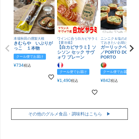
本場秋田の燻製大根
ワインに合う白カビサラミ
ニンニク＆塩のみ！常備
きむらや いぶりが
【要冷蔵】
ておきたいお助け調味料
【白カビサラミ】ソ
ガーリックペース
っこ １本物
シソン セック サヴ
／PORTO DO
クール便でお届け
ォワ プレーン
PORTO
¥
734
税込
クール便でお届け
クール便でお届け
¥
1,490
¥
842
税込
税込
その他のグルメ食品・調味料はこちら ▶