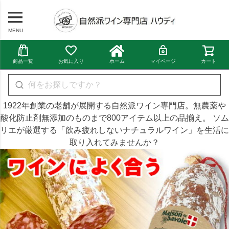
MENU
商品一覧
お気に入り
ホーム
マイページ
カート
1922年創業の老舗が展開する自然派ワイン専門店。無農薬や
酸化防止剤無添加のものまで800アイテム以上の品揃え。 ソム
リエが厳選する「飲み疲れしないナチュラルワイン」を生活に
取り入れてみませんか？