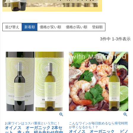
並び替え
新着順
価格が安い順
価格が高い順
登録順
3
件中
1
-
3
件表示
お家ワインはコスパ重視という方に！
こんなワインが毎日飲めるなら帰宅時間
オイノス オーガニック 2本セ
が早くなるかも！？
オイノス オーガニック ピノ
ット 赤・白 組み合わせ自由