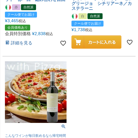
グリージョ シチリアーネ／カ
赤
自然派
ステラーニ
クール便でお届け
白
自然派
¥
3,465
税込
クール便でお届け
会員価格あり
¥
1,738
税込
会員特別価格
¥
2,838
税込
詳細を見る
こんなワインが毎日飲めるなら帰宅時間