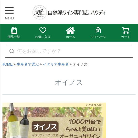
MENU
商品一覧
お気に入り
ホーム
マイページ
カート
HOME
生産者で選ぶ
イタリア生産者
オイノス
オイノス