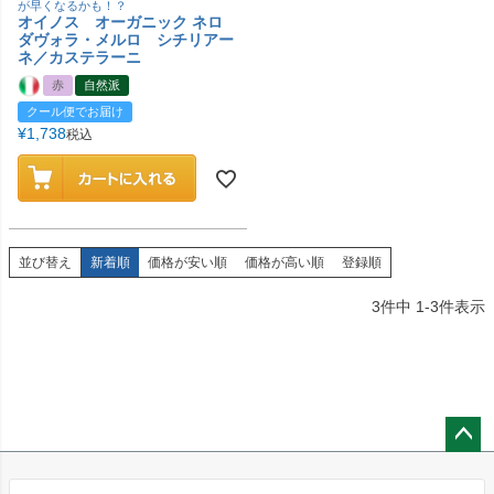
が早くなるかも！？
オイノス オーガニック ネロ
ダヴォラ・メルロ シチリアー
ネ／カステラーニ
赤
自然派
クール便でお届け
¥
1,738
税込
並び替え
新着順
価格が安い順
価格が高い順
登録順
3
件中
1
-
3
件表示
ペー
ジト