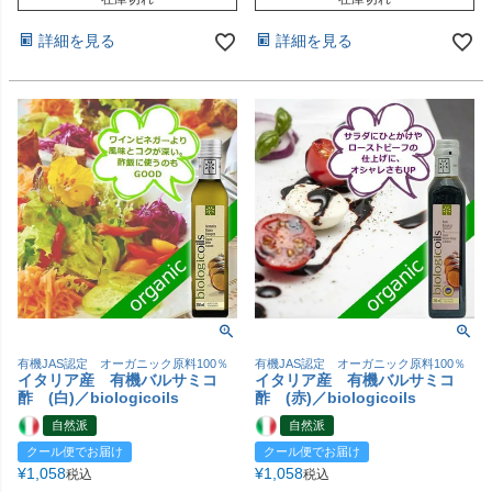
詳細を見る
詳細を見る
有機JAS認定 オーガニック原料100％
有機JAS認定 オーガニック原料100％
イタリア産 有機バルサミコ
イタリア産 有機バルサミコ
酢 (白)／biologicoils
酢 (赤)／biologicoils
自然派
自然派
クール便でお届け
クール便でお届け
¥
1,058
¥
1,058
税込
税込