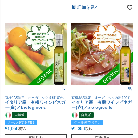
詳細を見る
有機JAS認定 オーガニック原料100％
有機JAS認定 オーガニック原料100％
イタリア産 有機ワインビネガ
イタリア産 有機ワインビネガ
ー(白)／biologicoils
ー(赤)／biologicoils
自然派
自然派
クール便でお届け
クール便でお届け
¥
1,058
¥
1,058
税込
税込
在庫切れ
在庫切れ