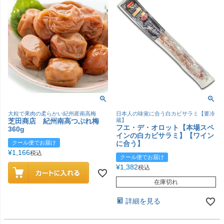
大粒で果肉の柔らかい紀州産南高梅
日本人の味覚に合う白カビサラミ【要冷
芝田商店 紀州南高つぶれ梅
蔵】
フエ・デ・オロット【本場スペ
360g
インの白カビサラミ】【ワイン
クール便でお届け
に合う】
¥
1,166
税込
クール便でお届け
¥
1,382
税込
在庫切れ
詳細を見る