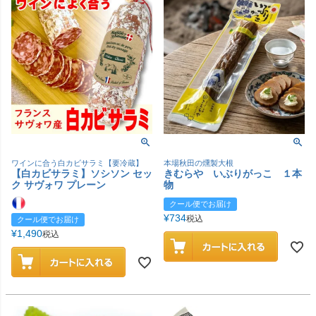
ワインに合う白カビサラミ【要冷蔵】
本場秋田の燻製大根
【白カビサラミ】ソシソン セッ
きむらや いぶりがっこ １本
ク サヴォワ プレーン
物
クール便でお届け
¥
734
税込
クール便でお届け
¥
1,490
税込