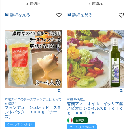
在庫切れ
在庫切れ
詳細を見る
詳細を見る
本場スイスのチーズフォンデュはとって
有機JAS認定
も濃厚！
有機アマニオイル イタリア産
フォンデュ シュレッド スタ
／ビオロジコイルズｂｉｏｌｏ
ンドパック ３００ｇ（チー
ｇｉｃｏｉｌｓ
ズ）
自然派
クール便でお届け
クール便でお届け