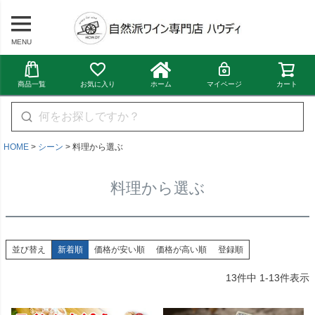
MENU
商品一覧
お気に入り
ホーム
マイページ
カート
HOME
シーン
料理から選ぶ
料理から選ぶ
並び替え
新着順
価格が安い順
価格が高い順
登録順
13
件中
1
-
13
件表示