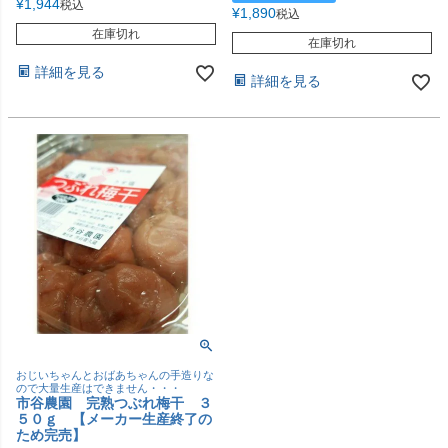
¥
1,944
税込
¥
1,890
税込
在庫切れ
在庫切れ
詳細を見る
詳細を見る
おじいちゃんとおばあちゃんの手造りな
ので大量生産はできません・・・
市谷農園 完熟つぶれ梅干 ３
５０ｇ 【メーカー生産終了の
ため完売】