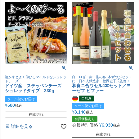
溶かすとよく伸びるマイルドなシュレッ
白・ロゼ・赤・泡の各1本ずつがセット
ドチーズ
に！日本人醸造家・徳岡史子氏監修！
ドイツ産 ステッペンチーズ
和食ニ合ワセル4本セット／ヨ
シュレッドタイプ 230g
ーゼフ ビファー
自然派
クール便でお届け
¥
680
税込
クール便でお届け
¥
8,140
税込
在庫切れ
会員価格あり
会員特別価格
¥
6,930
税込
詳細を見る
在庫切れ