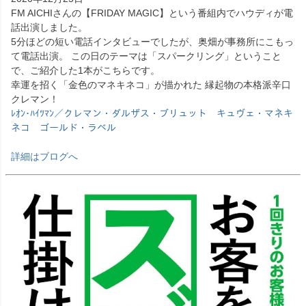
FM AICHIさんの【FRIDAY MAGIC】という番組内でハウディが電
話出演しました。
5分ほどの短い電話インタビューでしたが、奥畑が事務所にこもっ
て電話出演。 この日のテーマは「スパークリング」ということ
で、ご紹介した1本がこちらです。
幸運を招く「金色のマネキネコ」が描かれた 縁起物の本格派辛口
クレマン！
ﾚｵﾝ･ﾊｲﾂﾏﾝ／クレマン・ダルザス・ブリュット キュヴェ・マネキ
ネコ ゴールド・ラベル
詳細はブログへ