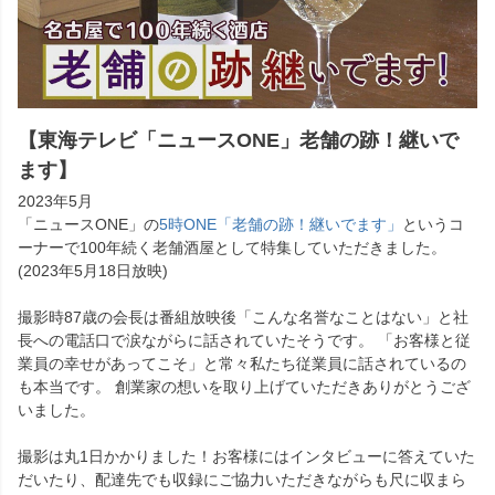
【東海テレビ「ニュースONE」老舗の跡！継いで
ます】
2023年5月
「ニュースONE」の
5時ONE「老舗の跡！継いでます」
というコ
ーナーで100年続く老舗酒屋として特集していただきました。
(2023年5月18日放映)
撮影時87歳の会長は番組放映後「こんな名誉なことはない」と社
長への電話口で涙ながらに話されていたそうです。 「お客様と従
業員の幸せがあってこそ」と常々私たち従業員に話されているの
も本当です。 創業家の想いを取り上げていただきありがとうござ
いました。
撮影は丸1日かかりました！お客様にはインタビューに答えていた
だいたり、配達先でも収録にご協力いただきながらも尺に収まら