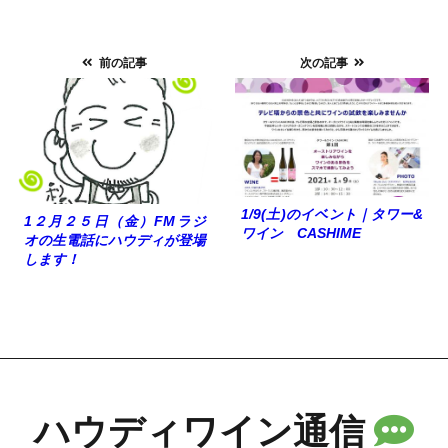
前の記事
次の記事
1/9(土)のイベント｜タワー&
1２月２５日（金）FMラジ
ワイン CASHIME
オの生電話にハウディが登場
します！
ハウディワイン通信