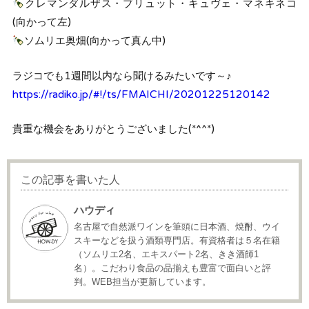
クレマンダルザス・ブリュット・キュヴェ・マネキネコ
(向かって左)
ソムリエ奥畑(向かって真ん中)
ラジコでも1週間以内なら聞けるみたいです～♪
https://radiko.jp/#!/ts/FMAICHI/20201225120142
貴重な機会をありがとうございました(*^^*)
この記事を書いた人
ハウディ
名古屋で自然派ワインを筆頭に日本酒、焼酎、ウイ
スキーなどを扱う酒類専門店。有資格者は５名在籍
（ソムリエ2名、エキスパート2名、きき酒師1
名）。こだわり食品の品揃えも豊富で面白いと評
判。WEB担当が更新しています。