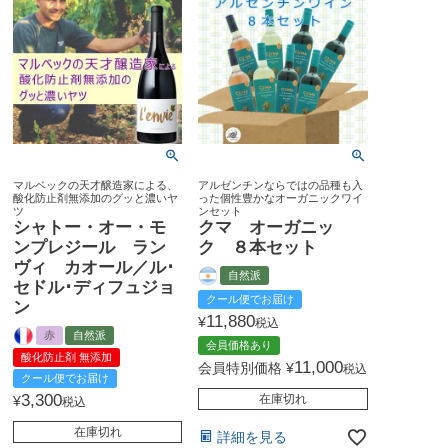
マルベックの天才醸造家による、
アルゼンチンならではの品種も入
酸化防止剤無添加のグッと濃いヤ
った個性豊かなオーガニックワイ
ツ
ンセット
シャトー・オー・モ
クマ オーガニッ
ンプレジール ラン
ク ８本セット
ヴィ カオール／ル･
自然派
セドル･ディフュジョ
クール便でお届け
ン
11,880
¥
税込
赤
自然派
会員価格あり
酸化防止剤 無添加
11,000
会員特別価格
¥
税込
クール便でお届け
3,300
在庫切れ
¥
税込
在庫切れ
詳細を見る