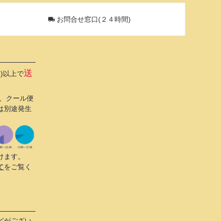
ジト
ップ
お問合せ窓口(２４時間)
へ
送
込)以上で
び、クール便
は別途発生
けます。
て
をご覧く
どがござい