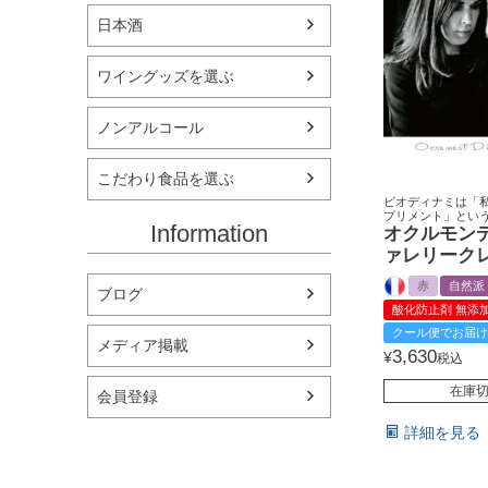
日本酒
ワイングッズを選ぶ
ノンアルコール
こだわり食品を選ぶ
ビオディナミは「
プリメント」とい
Information
オクルモン
ァレリーク
赤
自然派
ブログ
酸化防止剤 無添
クール便でお届け
メディア掲載
3,630
¥
税込
在庫
会員登録
詳細を見る