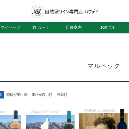
マイページ
カート
店舗案内
お問合せ
マルベック
順
価格が安い順
価格が高い順
登録順