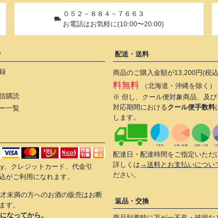
０５２－８８４－７６６３
お電話はお気軽に(10:00〜20:00)
ジ
配送・送料
録
商品のご購入金額が13,200円(税
料無料
（北海道・沖縄を除く）
信購読
※ 但し、クール便対象商品、及
対応期間における
クール便手数料
ー一覧
します。
配達日・配達時間をご指定いただ
詳しくは
→送料とお支払いについ
 Pay、クレジットカード、代金引
ださい。
込がご利用になれます。
0才未満の方へのお酒の販売はお断
返品・交換
ます。
歳になってから。
商品到着時に万が一不良・破損な