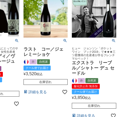
私にとってのサ
ラスト コー／ジェ
ヒュー ジョンソン「ポケット
う女性生産者
ワイン ブック2019」で★★★三
レミーショケ
ディ／ヴ
ツ星獲得の生産者が作るフレンチ
マルベック！
レージュ
赤
自然派
エクストラ リーブ
ル／シャトー デュ セ
クール便でお届け
ードル
3,520
¥
税込
加
赤
自然派
在庫切れ
酸化防止剤 無添加
詳細を見る
クール便でお届け
切れ
3,850
¥
税込
在庫切れ
詳細を見る