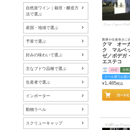
自然派ワイン｜栽培・醸造方
法で選ぶ
産国・地域で選ぶ
酢豚や生春巻きに
予算で選ぶ
クマ オー
ク マルベ
好みの味わいで選ぶ
ゼ／ボデガ
エステコ
主なブドウ品種で選ぶ
ロゼ
自然
クール便でお届け
生産者で選ぶ
1,485
¥
税込
インポーター
動物ラベル
スクリューキャップ