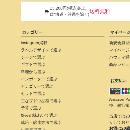
13,200円(税込)以上
送料無料
(北海道・沖縄を除く)
カテゴリー
マイペー
instagram掲載
新規会員登
ラベルデザインで選ぶ
マイページ
シーンで選ぶ
ハウディ通
ギフトで選ぶ
商品レビュ
料理から選ぶ
インポーターで選ぶ
お支払い
カテゴリーで選ぶ
セットで選ぶ
Amazon
主なブドウ品種で選ぶ
換、銀行振
予算で選ぶ
好みの味わいで選ぶ
当店では2
りしており
栽培・醸造方法で選ぶ
お酒は20
生産者で選ぶ