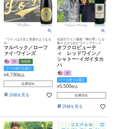
「ワインは人生と音楽のようなも
伝説のワイン漫画『神の雫』にも
の」
取り上げられたワインブランド
マルベック／ローフ
オフクロビューテ
ァイ･ワインズ
ィ レッドワイン／
シャトー･イガイタカ
赤
自然派
ハ
クール便でお届け
赤
4,730
¥
税込
クール便でお届け
在庫切れ
5,500
¥
税込
詳細を見る
在庫切れ
詳細を見る