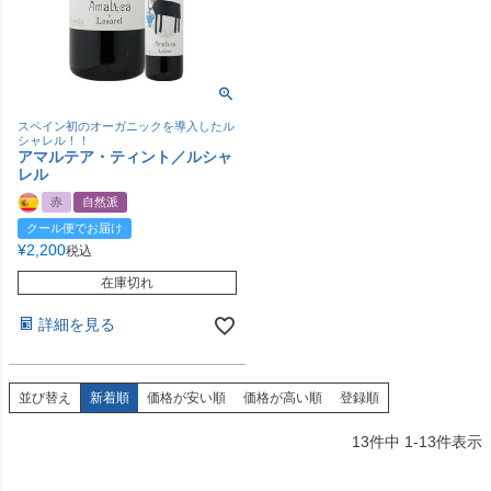
スペイン初のオーガニックを導入したル
シャレル！！
アマルテア・ティント／ルシャ
レル
赤
自然派
クール便でお届け
¥
2,200
税込
在庫切れ
詳細を見る
並び替え
新着順
価格が安い順
価格が高い順
登録順
13
件中
1
-
13
件表示