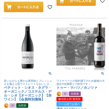
若いながらも豊かな果実味とフレッシュ
ワイナリーとの契約満了のため破格の大
さを備え上質でストレートなおいしさ
放出!!!在庫限りで終売です！
ペティット・シオス・ネグラ・
トゥー・マハツ／ホンツァ
オーガニック／コステルス・デ
赤
自然派
ル・シオ【オーガニック】【赤
ワイン】【会員特別価格】
酸化防止剤 無添加
クール便でお届け
赤
自然派