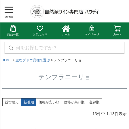
MENU
商品一覧
お気に入り
ホーム
マイページ
カート
HOME
主なブドウ品種で選ぶ
テンプラニーリョ
テンプラニーリョ
並び替え
新着順
価格が安い順
価格が高い順
登録順
13
件中
1
-
13
件表示