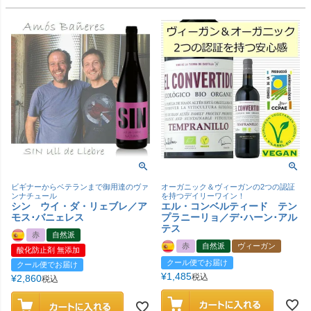
ビギナーからベテランまで御用達のヴァ
オーガニック＆ヴィーガンの2つの認証
ンナチュール
を持つデイリーワイン！
シン ウイ・ダ・リェブレ／ア
エル・コンベルティード テン
モス･バニェレス
プラニーリョ／デ･ハーン･アル
テス
赤
自然派
赤
自然派
ヴィーガン
酸化防止剤 無添加
クール便でお届け
クール便でお届け
¥
1,485
税込
¥
2,860
税込