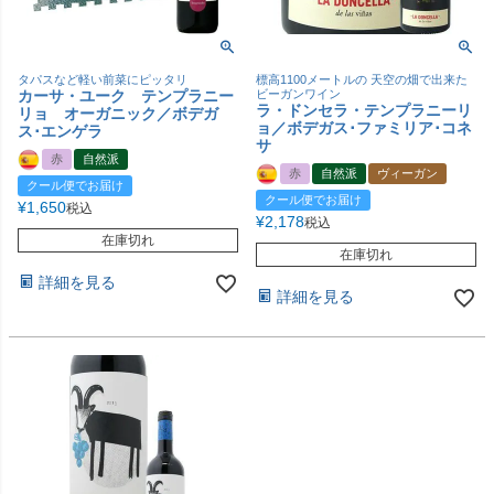
タパスなど軽い前菜にピッタリ
標高1100メートルの 天空の畑で出来た
カーサ・ユーク テンプラニー
ビーガンワイン
ラ・ドンセラ・テンプラニーリ
リョ オーガニック／ボデガ
ョ／ボデガス･ファミリア･コネ
ス･エンゲラ
サ
赤
自然派
赤
自然派
ヴィーガン
クール便でお届け
クール便でお届け
¥
1,650
税込
¥
2,178
税込
在庫切れ
在庫切れ
詳細を見る
詳細を見る