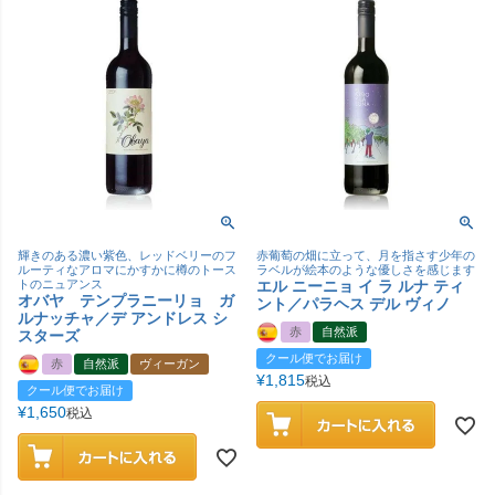
輝きのある濃い紫色、レッドベリーのフ
赤葡萄の畑に立って、月を指さす少年の
ルーティなアロマにかすかに樽のトース
ラベルが絵本のような優しさを感じます
トのニュアンス
エル ニーニョ イ ラ ルナ ティ
オバヤ テンプラニーリョ ガ
ント／パラヘス デル ヴィノ
ルナッチャ／デ アンドレス シ
赤
自然派
スターズ
クール便でお届け
赤
自然派
ヴィーガン
¥
1,815
税込
クール便でお届け
¥
1,650
税込