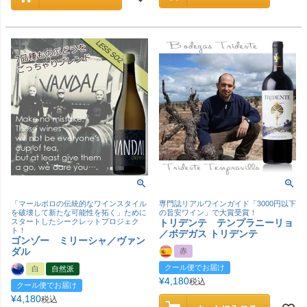
「マールボロの伝統的なワインスタイル
専門誌リアルワインガイド「3000円以下
を破壊して新たな可能性を拓く」ために
の旨安ワイン」で大賞受賞！
スタートしたシークレットプロジェク
トリデンテ テンプラニーリョ
ト！
／ボデガス トリデンテ
ゴンゾー ミリーシャ／ヴァン
ダル
赤
クール便でお届け
白
自然派
¥
4,180
税込
クール便でお届け
¥
4,180
税込