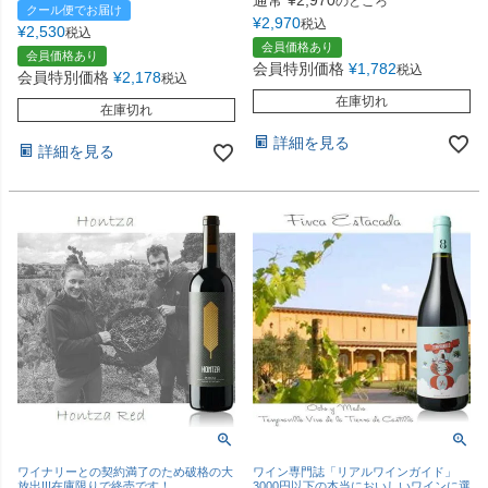
通常
¥
2,970
のところ
クール便でお届け
¥
2,970
税込
¥
2,530
税込
会員価格あり
会員価格あり
会員特別価格
¥
1,782
税込
会員特別価格
¥
2,178
税込
在庫切れ
在庫切れ
詳細を見る
詳細を見る
ワイナリーとの契約満了のため破格の大
ワイン専門誌「リアルワインガイド」
放出!!!在庫限りで終売です！
3000円以下の本当においしいワインに選