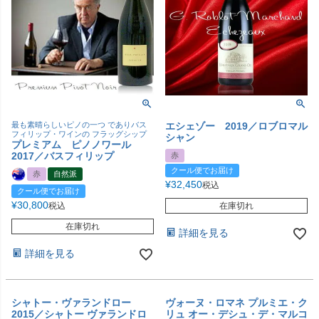
最も素晴らしいピノの一つ でありバス
エシェゾー 2019／ロブロマル
フィリップ・ワインの フラッグシップ
シャン
プレミアム ピノノワール
2017／バスフィリップ
赤
クール便でお届け
赤
自然派
¥
32,450
税込
クール便でお届け
¥
30,800
税込
在庫切れ
在庫切れ
詳細を見る
詳細を見る
シャトー・ヴァランドロー
ヴォーヌ・ロマネ プルミエ・ク
2015／シャトー ヴァランドロ
リュ オー・デシュ・デ・マルコ