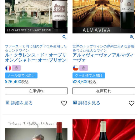
ファーストと同じ畑のブドウを使用した
世界のトップワインの序列に大きな影響
セカンドワイン
を与えた偉大なワイン
ル・クラレンス・ド・オーブリ
アルマヴィーヴァ／アルマヴィ
オン／シャトー･オー･ブリオン
ーヴァ
赤
赤
クール便でお届け
クール便でお届け
¥
26,400
¥
28,600
税込
税込
在庫切れ
在庫切れ
詳細を見る
詳細を見る