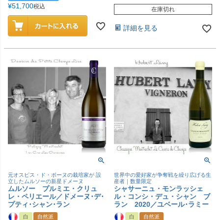
¥
51,700
税込
在庫切れ
詳細を見る
元オスピス・ド・ボーヌの栽培家が 設
世界中の愛好家が争奪戦を繰り広げる生
立したムルソーの新星ドメーヌ
産者｜数量限定
ムルソー プルミエ・クリュ
シャサーニュ・モンラッシェ
レ・ペリエール／ドメーヌ･デ･
ル・コンシ・デュ・シャン ブ
プティ･シャン･ラン
ラン 2020／ユベール･ラミー
白
自然派
白
自然派