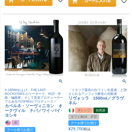
X JAPANおよび、THE LAST
「イタリア最高の白ワイン生産者」と讃
ROCKSTARS のリーダーで、作詞・作
えられるアンフォラ醸造の先駆者
曲・編曲家、そして音楽プロデューサー
リヴォッラ 1500ml／グラヴ
でもあるYOSHIKIがプロデュース！
ネル
カベルネ・ソーヴィニヨン オ
ークヴィル ナパ／ワイ･バイ･
オレンジ
自然派
ヨシキ
ギフトBOX 不可
赤
クール便でお届け
¥
29,700
税込
クール便でお届け