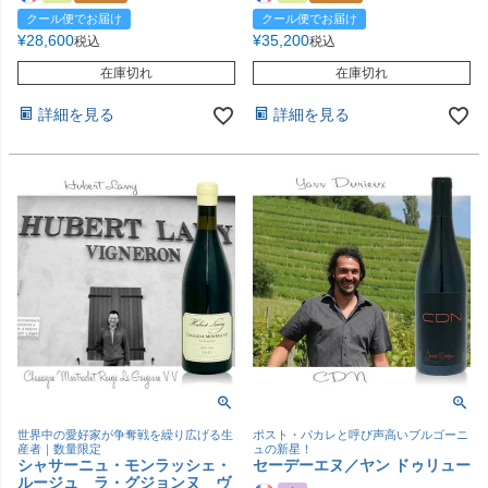
クール便でお届け
クール便でお届け
¥
28,600
¥
35,200
税込
税込
在庫切れ
在庫切れ
詳細を見る
詳細を見る
世界中の愛好家が争奪戦を繰り広げる生
ポスト・パカレと呼び声高いブルゴーニ
産者｜数量限定
ュの新星！
シャサーニュ・モンラッシェ・
セーデーエヌ／ヤン ドゥリュー
ルージュ ラ・グジョンヌ ヴ