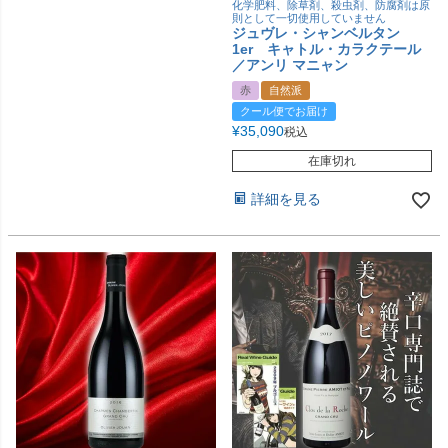
化学肥料、除草剤、殺虫剤、防腐剤は原
則として一切使用していません
ジュヴレ・シャンベルタン
1er キャトル・カラクテール
／アンリ マニャン
赤
自然派
クール便でお届け
¥
35,090
税込
在庫切れ
詳細を見る