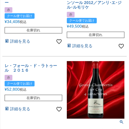
ー
ンソール 2012／アンリ･エ･ジ
ル･ルモリケ
赤
赤
クール便でお届け
クール便でお届け
¥
34,408
税込
¥
49,500
税込
在庫切れ
在庫切れ
詳細を見る
詳細を見る
レ・フォール・ド・ラトゥー
ル ２０１６
赤
クール便でお届け
¥
52,800
税込
在庫切れ
詳細を見る