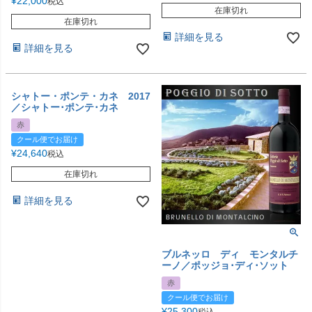
¥
22,000
税込
在庫切れ
在庫切れ
詳細を見る
詳細を見る
シャトー・ポンテ・カネ 2017
／シャトー･ポンテ･カネ
赤
クール便でお届け
¥
24,640
税込
在庫切れ
詳細を見る
ブルネッロ ディ モンタルチ
ーノ／ポッジョ･ディ･ソット
赤
クール便でお届け
¥
25,300