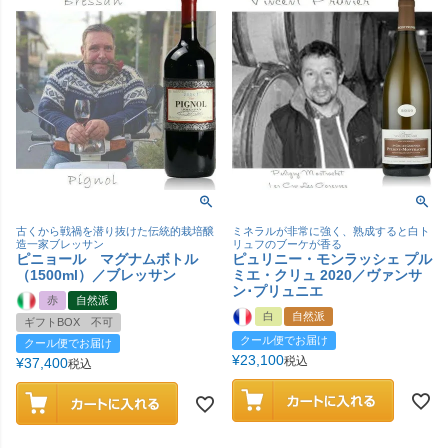
古くから戦禍を潜り抜けた伝統的栽培醸
ミネラルが非常に強く、熟成すると白ト
造一家ブレッサン
リュフのブーケが香る
ピニョール マグナムボトル
ピュリニー・モンラッシェ プル
（1500ml）／ブレッサン
ミエ・クリュ 2020／ヴァンサ
ン･プリュニエ
赤
自然派
白
自然派
ギフトBOX 不可
クール便でお届け
クール便でお届け
¥
23,100
税込
¥
37,400
税込