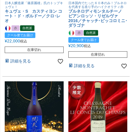
日本人醸造家「篠原麗雄」氏のトップキ
日本国内でたった６０本のみ！ブルネロ
ュヴェ！
を代表する造り手のハイクオリティ赤
キュヴェ・S カスティヨン コ
ブルネロディモンタルチーノ
ート・ド・ボルドー／クロ･レ
ピアンロッソ・リゼルヴァ
オ
2016／チャッチ･ピッコロミニ･
ダラゴナ
赤
自然派
赤
自然派
クール便でお届け
クール便でお届け
¥
22,000
税込
¥
20,900
税込
在庫切れ
在庫切れ
詳細を見る
詳細を見る