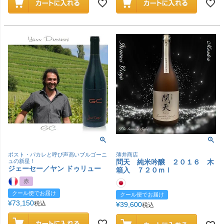
ポスト・パカレと呼び声高いブルゴーニ
薄井商店
ュの新星！
問天 純米吟醸 ２０１６ 木
ジェーセー／ヤン ドゥリュー
箱入 ７２０ｍｌ
赤
クール便でお届け
クール便でお届け
¥
73,150
税込
¥
39,600
税込