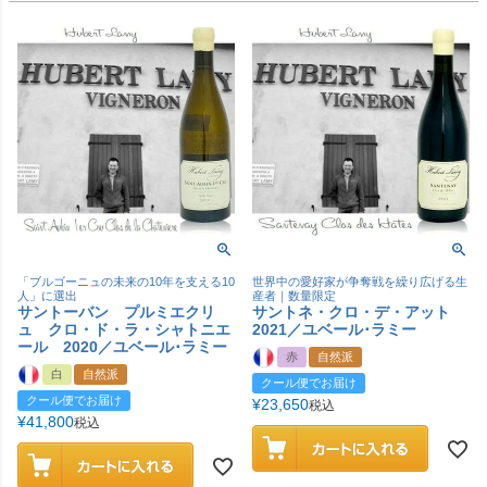
「ブルゴーニュの未来の10年を支える10
世界中の愛好家が争奪戦を繰り広げる生
人」に選出
産者｜数量限定
サントーバン プルミエクリ
サントネ・クロ・デ・アット
ュ クロ・ド・ラ・シャトニエ
2021／ユベール･ラミー
ール 2020／ユベール･ラミー
赤
自然派
白
自然派
クール便でお届け
クール便でお届け
¥
23,650
税込
¥
41,800
税込