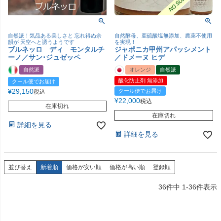
自然派！気品ある美しさと 忘れ得ぬ余
自然酵母、亜硫酸塩無添加、農薬不使用
韻が 天空へと誘うようです
を実現！
ブルネッロ ディ モンタルチ
ジャポニカ甲州アパッシメント
ーノ／サン･ジュゼッペ
／ドメーヌ ヒデ
自然派
オレンジ
自然派
酸化防止剤 無添加
クール便でお届け
¥
29,150
クール便でお届け
税込
¥
22,000
税込
在庫切れ
在庫切れ
詳細を見る
詳細を見る
並び替え
新着順
価格が安い順
価格が高い順
登録順
36
件中
1
-
36
件表示