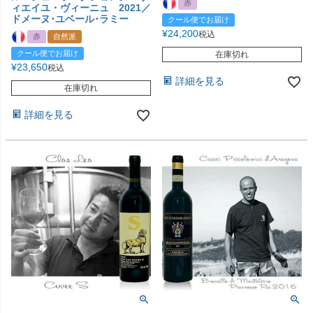
赤
ィエイユ・ヴィーニュ 2021／
ドメーヌ･ユベール･ラミー
クール便でお届け
¥
24,200
税込
赤
自然派
クール便でお届け
在庫切れ
¥
23,650
税込
詳細を見る
在庫切れ
詳細を見る