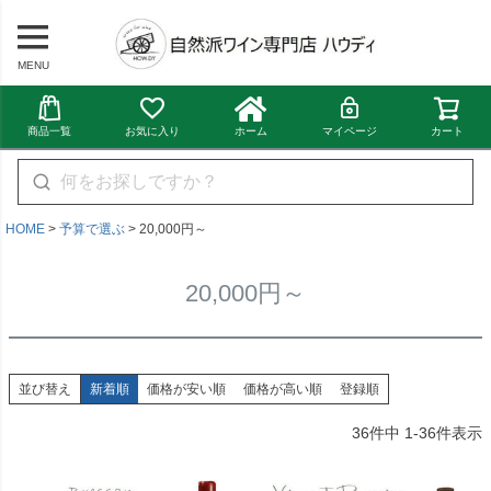
MENU
商品一覧
お気に入り
ホーム
マイページ
カート
HOME
予算で選ぶ
20,000円～
20,000円～
並び替え
新着順
価格が安い順
価格が高い順
登録順
36
件中
1
-
36
件表示