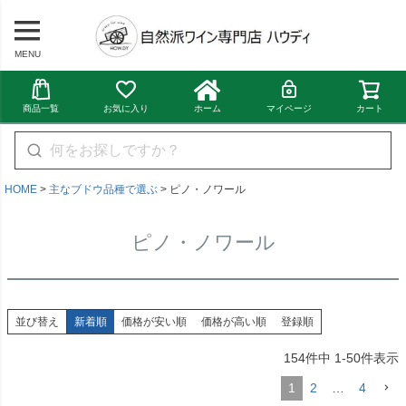
MENU
商品一覧
お気に入り
ホーム
マイページ
カート
HOME
主なブドウ品種で選ぶ
ピノ・ノワール
ピノ・ノワール
並び替え
新着順
価格が安い順
価格が高い順
登録順
154
件中
1
-
50
件表示
1
2
…
4