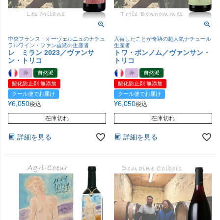
中央フランス・オーヴェルニュのナチュ
入荷したことが奇跡の超人気ナチュール
ラルワイン・ファン垂涎の生産者
生産者
レ ミラン 2023／ヴァンサ
トワ・ボンノム／ヴァンサン・
ン・トリコ
トリコ
赤
自然派
赤
自然派
酸化防止剤 無添加
酸化防止剤 無添加
クール便でお届け
クール便でお届け
¥
6,050
¥
6,050
税込
税込
在庫切れ
在庫切れ
詳細を見る
詳細を見る