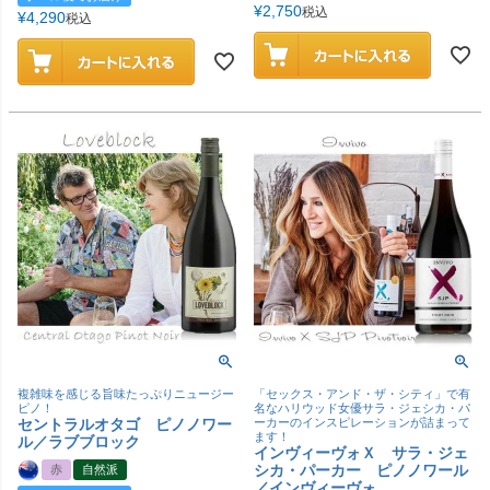
¥
2,750
税込
¥
4,290
税込
複雑味を感じる旨味たっぷりニュージー
「セックス・アンド・ザ・シティ」で有
ピノ！
名なハリウッド女優サラ・ジェシカ・パ
セントラルオタゴ ピノノワー
ーカーのインスピレーションが詰まって
ます！
ル／ラブブロック
インヴィーヴォＸ サラ・ジェ
シカ・パーカー ピノノワール
赤
自然派
／インヴィーヴォ