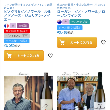
ファンが熱狂するアルザスワイン！超限
恵まれた日照と冷涼な気候から生まれる
定入荷！
絶妙な質感
ピノグリ&ピノノワール ルル
ローガン ピノ・ノワール／ロ
／ドメーヌ・ジュリアン･メイ
ーガンワインズ
エー
赤
サステナブル
赤
自然派
クール便でお届け
酸化防止剤 無添加
¥
3,465
税込
ギフトBOX 不可
クール便でお届け
¥
6,050
税込