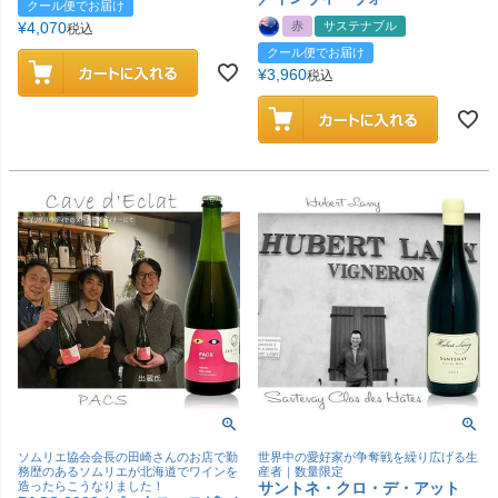
クール便でお届け
¥
4,070
赤
サステナブル
税込
クール便でお届け
¥
3,960
税込
ソムリエ協会会長の田崎さんのお店で勤
世界中の愛好家が争奪戦を繰り広げる生
務歴のあるソムリエが北海道でワインを
産者｜数量限定
造ったらこうなりました！
サントネ・クロ・デ・アット