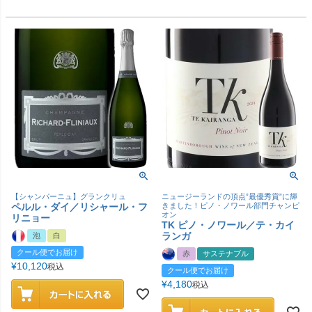
【シャンパーニュ】グランクリュ
ニュージーランドの頂点”最優秀賞”に輝
ペルル・ダイ／リシャール・フ
きました！ピノ・ノワール部門チャンピ
オン
リニョー
TK ピノ・ノワール／テ・カイ
ランガ
泡
白
クール便でお届け
赤
サステナブル
¥
10,120
税込
クール便でお届け
¥
4,180
税込