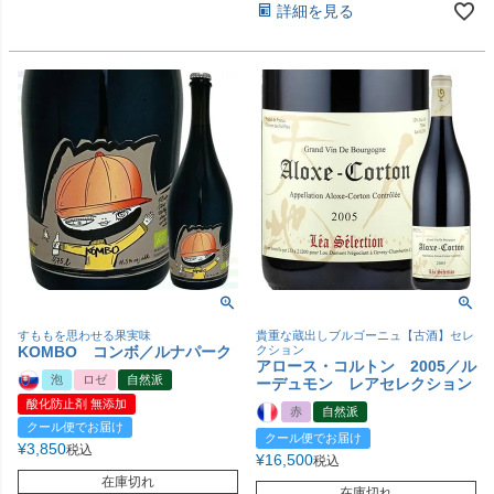
詳細を見る
すももを思わせる果実味
貴重な蔵出しブルゴーニュ【古酒】セレ
KOMBO コンボ／ルナパーク
クション
アロース・コルトン 2005／ル
泡
ロゼ
自然派
ーデュモン レアセレクション
酸化防止剤 無添加
赤
自然派
クール便でお届け
クール便でお届け
¥
3,850
税込
¥
16,500
税込
在庫切れ
在庫切れ