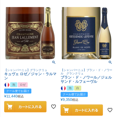
【シャンパーニュ】グランクリュ
【シャンパーニュ】ブラン・ド・ノワー
キュヴェ ロゼ／ジャン・ラルマ
ル グランクリュ
ブラン・ド・ノワール／ジェル
ン
サンド・ルフェーヴル
泡
ロゼ
泡
白
クール便でお届け
クール便でお届け
¥
11,440
税込
¥
9,350
税込