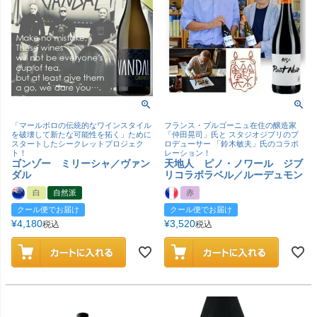
「マールボロの伝統的なワインスタイル
フランス・ブルゴーニュ在住の醸造家
を破壊して新たな可能性を拓く」ために
「仲田晃司」氏と スタジオジブリのプ
スタートしたシークレットプロジェク
ロデューサー 「鈴木敏夫」氏のコラボ
ト！
レーション！
ゴンゾー ミリーシャ／ヴァン
天地人 ピノ・ノワール ジブ
ダル
リコラボラベル／ルーデュモン
白
自然派
赤
クール便でお届け
クール便でお届け
¥
4,180
¥
3,520
税込
税込