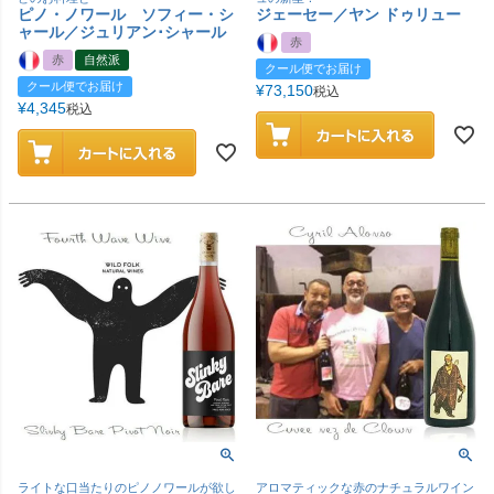
ピノ・ノワール ソフィー・シ
ジェーセー／ヤン ドゥリュー
ャール／ジュリアン･シャール
赤
赤
自然派
クール便でお届け
クール便でお届け
¥
73,150
税込
¥
4,345
税込
ライトな口当たりのピノノワールが欲し
アロマティックな赤のナチュラルワイン