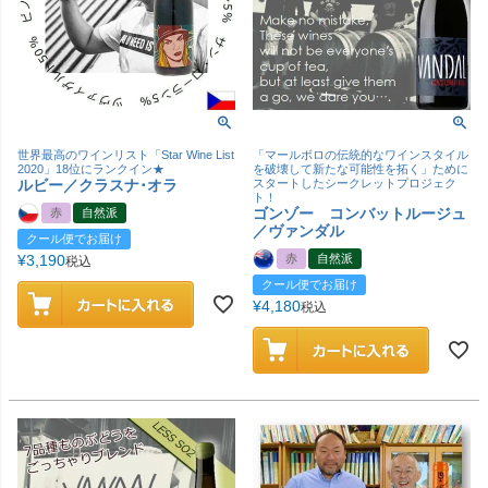
世界最高のワインリスト「Star Wine List
「マールボロの伝統的なワインスタイル
2020」18位にランクイン★
を破壊して新たな可能性を拓く」ために
ルビー／クラスナ･オラ
スタートしたシークレットプロジェク
ト！
ゴンゾー コンバットルージュ
赤
自然派
／ヴァンダル
クール便でお届け
¥
3,190
赤
自然派
税込
クール便でお届け
¥
4,180
税込