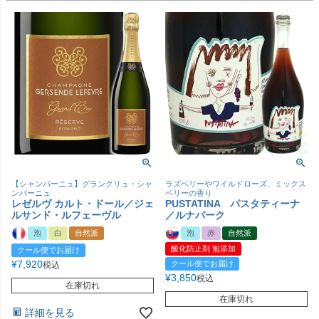
【シャンパーニュ】グランクリュ・シャ
ラズベリーやワイルドローズ、ミックス
ンパーニュ
ベリーの香り
レゼルヴ カルト・ドール／ジェ
PUSTATINA パスタティーナ
ルサンド・ルフェーヴル
／ルナパーク
泡
白
自然派
泡
赤
自然派
酸化防止剤 無添加
クール便でお届け
¥
7,920
クール便でお届け
税込
¥
3,850
税込
在庫切れ
在庫切れ
詳細を見る