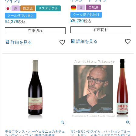
ワイン】
赤
自然派
赤
自然派
サステナブル
クール便でお届け
クール便でお届け
¥
5,280
税込
¥
4,378
税込
在庫切れ
在庫切れ
詳細を見る
詳細を見る
中央フランス・オーヴェルニュのナチュ
マンダリンやスイカ、パッションフルー
ラルワイン・ファン垂涎の生産者
ツ、トマト、イチジクのアロマを感じま