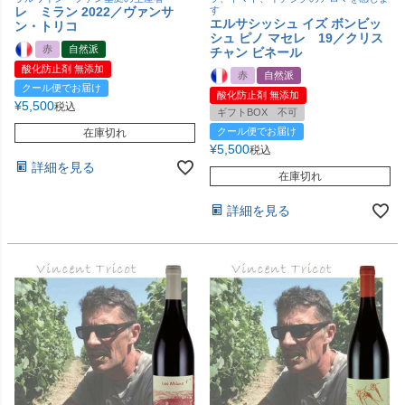
レ ミラン 2022／ヴァンサ
す
エルサシッシュ イズ ボンビッ
ン・トリコ
シュ ピノ マセレ 19／クリス
赤
自然派
チャン ビネール
酸化防止剤 無添加
赤
自然派
クール便でお届け
酸化防止剤 無添加
¥
5,500
税込
ギフトBOX 不可
クール便でお届け
在庫切れ
¥
5,500
税込
詳細を見る
在庫切れ
詳細を見る