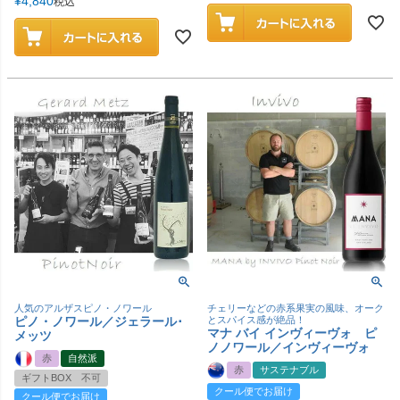
¥
4,840
税込
人気のアルザスピノ・ノワール
チェリーなどの赤系果実の風味、オーク
ピノ・ノワール／ジェラール･
とスパイス感が絶品！
マナ バイ インヴィーヴォ ピ
メッツ
ノノワール／インヴィーヴォ
赤
自然派
赤
サステナブル
ギフトBOX 不可
クール便でお届け
クール便でお届け