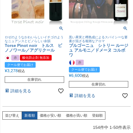
ロゼのようなかわいらしいイチゴのよう
黒い果実と樽熟成によるスパイシーな要
なニュアンスとピノらしい余韻
素が混ざる複雑なアロマ
Torse Pinot noir トルス ピ
ブルゴーニュ シトリー ルージ
ノノワール／アグリクール
ュ アルモニ／ドメーヌ コルボ
ワ
赤
酸化防止剤 無添加
赤
クール便でお届け
クール便でお届け
¥
3,278
税込
¥
6,600
税込
在庫切れ
在庫切れ
詳細を見る
詳細を見る
並び替え
新着順
価格が安い順
価格が高い順
登録順
154
件中
1
-
50
件表示