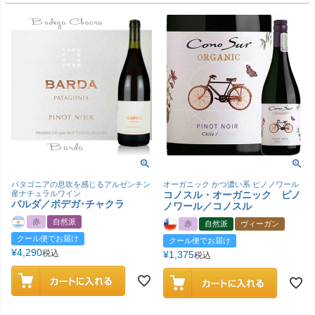
パタゴニアの息吹を感じるアルゼンチン
オーガニック かつ濃い系 ピノノワール
産ナチュラルワイン
コノスル・オーガニック ピノ
バルダ／ボデガ･チャクラ
ノワール／コノスル
赤
自然派
赤
自然派
ヴィーガン
クール便でお届け
クール便でお届け
¥
4,290
税込
¥
1,375
税込