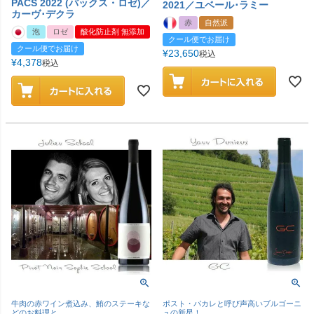
PACS 2022 (パックス・ロゼ)／
2021／ユベール･ラミー
カーヴ･デクラ
赤
自然派
泡
ロゼ
酸化防止剤 無添加
クール便でお届け
クール便でお届け
¥
23,650
税込
¥
4,378
税込
牛肉の赤ワイン煮込み、鮪のステーキな
ポスト・パカレと呼び声高いブルゴーニ
どのお料理と
ュの新星！