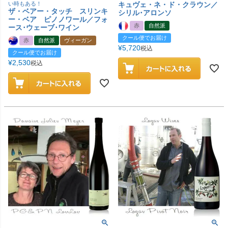
い時もある！
キュヴェ・ネ・ド・クラウン／
ザ・ベアー・タッチ スリンキ
シリル･アロンソ
ー・ベア ピノノワール／フォ
赤
自然派
ース･ウェーブ･ワイン
クール便でお届け
赤
自然派
ヴィーガン
¥
5,720
税込
クール便でお届け
¥
2,530
税込