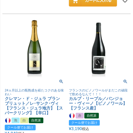
24ヵ月以上の瓶熟成を経たコクのある味
フランスのピノノワールがまだこの値段
わい
で飲めるなんて！！！
クレマン・ド・ジュラ ブラン
カルプ・リーブル／バンジョ
ブリュット／レ･サンク･ヴィ
ー・ヴィーノ【ピノノワール】
【フランス・ジュラ地方】【ス
【フランス産】
パークリング】【辛口】
赤
自然派
泡
白
自然派
クール便でお届け
クール便でお届け
¥
3,190
税込