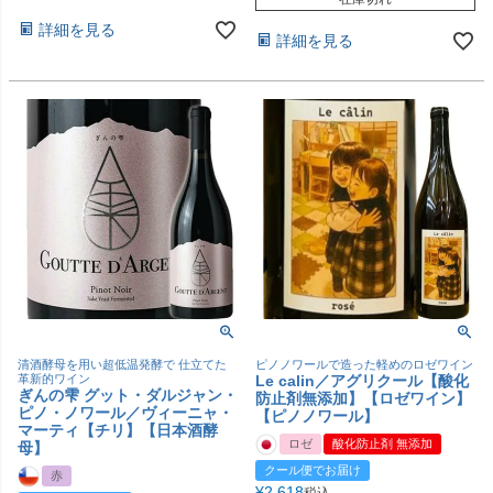
詳細を見る
詳細を見る
清酒酵母を用い超低温発酵で 仕立てた
ピノノワールで造った軽めのロゼワイン
革新的ワイン
Le calin／アグリクール【酸化
ぎんの雫 グット・ダルジャン・
防止剤無添加】【ロゼワイン】
ピノ・ノワール／ヴィーニャ・
【ピノノワール】
マーティ【チリ】【日本酒酵
ロゼ
酸化防止剤 無添加
母】
クール便でお届け
赤
¥
2,618
税込