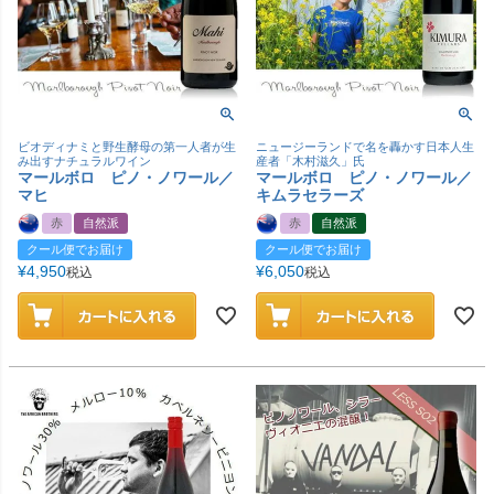
ビオディナミと野生酵母の第一人者が生
ニュージーランドで名を轟かす日本人生
み出すナチュラルワイン
産者「木村滋久」氏
マールボロ ピノ・ノワール／
マールボロ ピノ・ノワール／
マヒ
キムラセラーズ
赤
自然派
赤
自然派
クール便でお届け
クール便でお届け
¥
4,950
¥
6,050
税込
税込