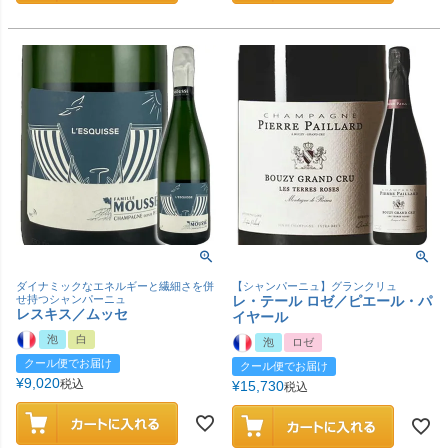
ダイナミックなエネルギーと繊細さを併
【シャンパーニュ】グランクリュ
せ持つシャンパーニュ
レ・テール ロゼ／ピエール・パ
レスキス／ムッセ
イヤール
泡
白
泡
ロゼ
クール便でお届け
クール便でお届け
¥
9,020
税込
¥
15,730
税込