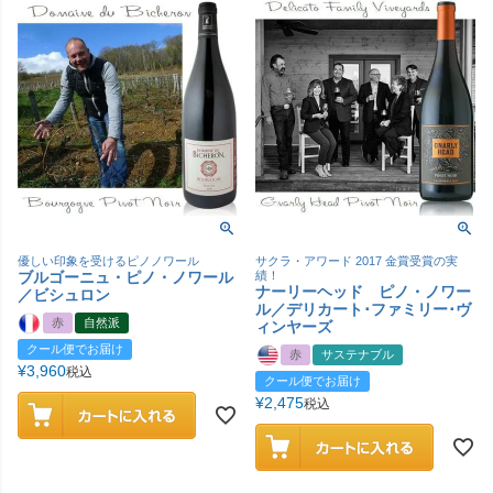
優しい印象を受けるピノノワール
サクラ・アワード 2017 金賞受賞の実
ブルゴーニュ・ピノ・ノワール
績！
ナーリーヘッド ピノ・ノワー
／ビシュロン
ル／デリカート･ファミリー･ヴ
赤
自然派
ィンヤーズ
クール便でお届け
赤
サステナブル
¥
3,960
税込
クール便でお届け
¥
2,475
税込