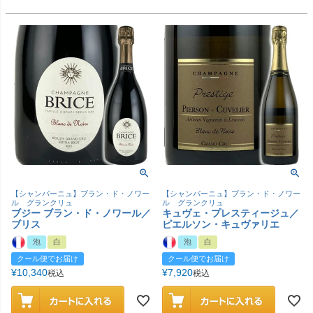
【シャンパーニュ】ブラン・ド・ノワー
【シャンパーニュ】ブラン・ド・ノワー
ル グランクリュ
ル グランクリュ
ブジー ブラン・ド・ノワール／
キュヴェ・プレスティージュ／
ブリス
ピエルソン・キュヴァリエ
泡
白
泡
白
クール便でお届け
クール便でお届け
¥
10,340
¥
7,920
税込
税込