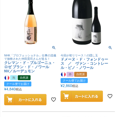
NHK「プロフェッショナル」仕事の流儀
今回が初リリース！の隠し玉
で放映された仲田晃司さんが造る！
ドメーヌ・ド・フォンドゥー
クレマン・ド・ブルゴーニュ・
ス ／ ヴァン・コントレー
ロゼ ブラン・ド・ノワール
ル・ピノ・ノワール
NV／ルーデュモン
赤
自然派
泡
自然派
クール便でお届け
クール便でお届け
¥
2,860
税込
¥
4,840
税込