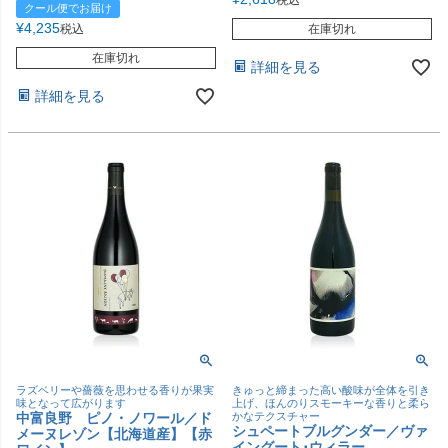
クール便でお届け
¥
4,235
税込
在庫切れ
在庫切れ
詳細を見る
詳細を見る
ラズベリーや薔薇を思わせる香りが果実
きゅっと締まった高い酸味が全体を引き
味となって広がります
上げ、ほんのりスモーキーな香りと柔ら
中富良野 ピノ・ノワール／ド
かなテクスチャー
シュペートブルグンダー／ヴァ
メーヌレゾン【北海道産】【赤
イングート･ウィラー