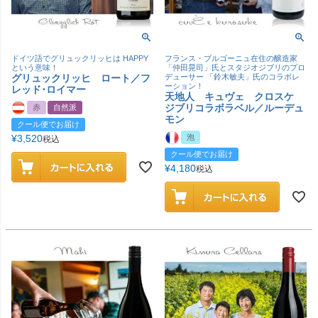
ドイツ語でグリュックリッヒは HAPPY
フランス・ブルゴーニュ在住の醸造家
という意味！
「仲田晃司」氏とスタジオジブリのプロ
グリュックリッヒ ロート／フ
デューサー 「鈴木敏夫」氏のコラボレ
ーション！
レッド･ロイマー
天地人 キュヴェ クロスケ
ジブリコラボラベル／ルーデュ
赤
自然派
モン
クール便でお届け
¥
3,520
泡
税込
クール便でお届け
¥
4,180
税込