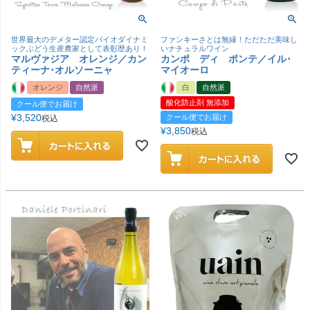
世界最大のデメター認定バイオダイナミ
ファンキーさとは無縁！ただただ美味し
ックぶどう生産農家として表彰歴あり！
いナチュラルワイン
マルヴァジア オレンジ／カン
カンポ ディ ポンテ／イル･
ティーナ･オルソーニャ
マイオーロ
オレンジ
自然派
白
自然派
酸化防止剤 無添加
クール便でお届け
¥
3,520
クール便でお届け
税込
¥
3,850
税込