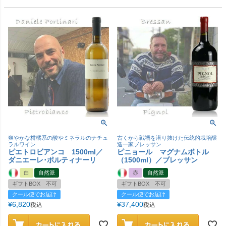
爽やかな柑橘系の酸やミネラルのナチュ
古くから戦禍を潜り抜けた伝統的栽培醸
ラルワイン
造一家ブレッサン
ピエトロビアンコ 1500ml／
ピニョール マグナムボトル
ダニエーレ･ポルティナーリ
（1500ml）／ブレッサン
白
自然派
赤
自然派
ギフトBOX 不可
ギフトBOX 不可
クール便でお届け
クール便でお届け
¥
6,820
¥
37,400
税込
税込