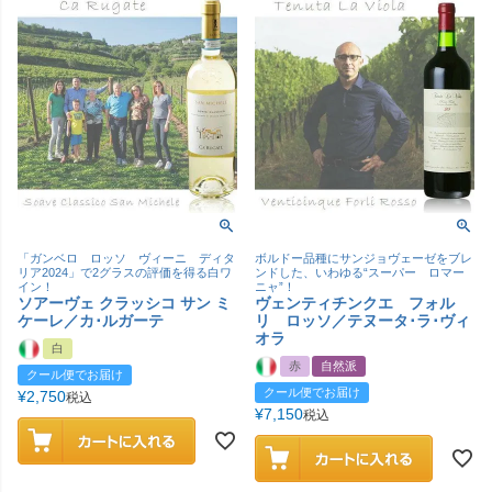
「ガンベロ ロッソ ヴィーニ ディタ
ボルドー品種にサンジョヴェーゼをブレ
リア2024」で2グラスの評価を得る白ワ
ンドした、いわゆる“スーパー ロマー
イン！
ニャ”！
ソアーヴェ クラッシコ サン ミ
ヴェンティチンクエ フォル
ケーレ／カ･ルガーテ
リ ロッソ／テヌータ･ラ･ヴィ
オラ
白
赤
自然派
クール便でお届け
クール便でお届け
¥
2,750
税込
¥
7,150
税込