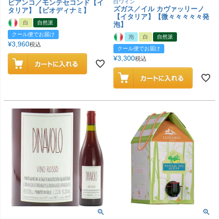
ビアンコ／モンテセコンド【イ
白ワイン
ズガス／イル カヴァッリーノ
タリア】【ビオディナミ】
【イタリア】【微々々々々々発
白
自然派
泡】
クール便でお届け
泡
白
自然派
¥
3,960
税込
クール便でお届け
¥
3,300
税込