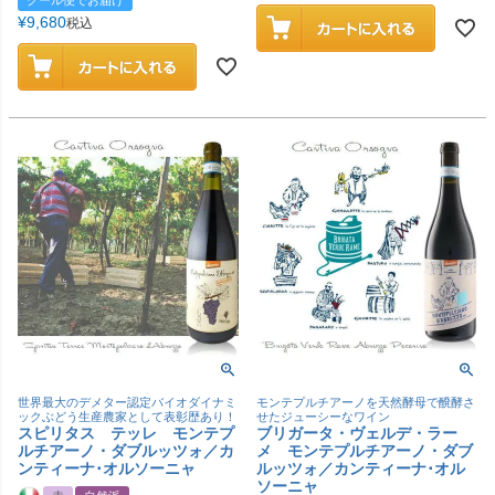
¥
9,680
税込
世界最大のデメター認定バイオダイナミ
モンテプルチアーノを天然酵母で醗酵さ
ックぶどう生産農家として表彰歴あり！
せたジューシーなワイン
スピリタス テッレ モンテプ
ブリガータ・ヴェルデ・ラー
ルチアーノ・ダブルッツォ／カ
メ モンテプルチアーノ・ダブ
ンティーナ･オルソーニャ
ルッツォ／カンティーナ･オル
ソーニャ