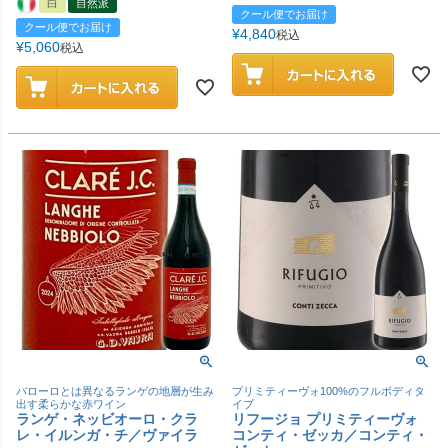
白
自然派
クール便でお届け
クール便でお届け
¥
4,840
税込
¥
5,060
税込
バローロとは異なるランゲの地層が生み
プリミティーヴォ100%のフルボディタ
出す柔らかな赤ワイン
イプ
ランゲ・ネッビオーロ・クラ
リフージョ プリミティーヴォ
レ・イルンガ・チ／ヴァイラ
コンティ・ゼッカ／コンティ・