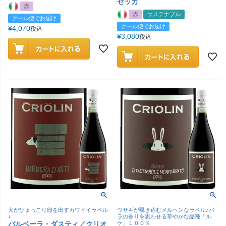
ゼッカ
赤
赤
サステナブル
クール便でお届け
クール便でお届け
¥
4,070
税込
¥
3,080
税込
犬がひょっこり顔を出すカワイイラベル
ウサギが覗き込むメルヘンなラベル♪バ
♪
ラの香りを思わせる華やかな品種「ル
バルベーラ・ダスティ／クリオ
ケ」１００％