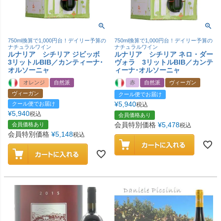
750ml換算で1,000円台！デイリー予算の
750ml換算で1,000円台！デイリー予算の
ナチュラルワイン
ナチュラルワイン
ルナリア シチリア ジビッボ
ルナリア シチリア ネロ・ダー
3リットルBIB／カンティーナ･
ヴォラ 3リットルBIB／カンテ
オルソーニャ
ィーナ･オルソーニャ
オレンジ
自然派
赤
自然派
ヴィーガン
ヴィーガン
クール便でお届け
¥
5,940
クール便でお届け
税込
¥
5,940
税込
会員価格あり
会員特別価格
¥
5,478
会員価格あり
税込
会員特別価格
¥
5,148
税込