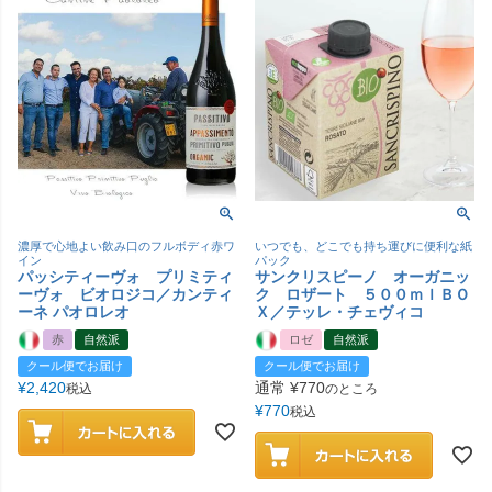
濃厚で心地よい飲み口のフルボディ赤ワ
いつでも、どこでも持ち運びに便利な紙
イン
パック
パッシティーヴォ プリミティ
サンクリスピーノ オーガニッ
ーヴォ ビオロジコ／カンティ
ク ロザート ５００ｍｌＢＯ
ーネ パオロレオ
Ｘ／テッレ・チェヴィコ
赤
自然派
ロゼ
自然派
クール便でお届け
クール便でお届け
¥
2,420
通常
¥
770
税込
のところ
¥
770
税込