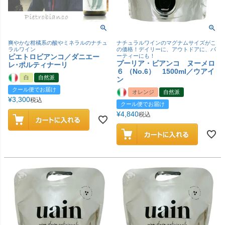
爽やかな柑橘系の酸やミネラルのナチュ
ナチュラルワインのマグナムサイズがこ
ラルワイン
の価格！デイリーに、アウトドアに、パ
ピエトロビアンコ／ダニエー
ーティーにも！
プーリア・ビアンコ ヌーメロ
レ･ポルティナーリ
６ （No.6） 1500ml／ウアイ
白
自然派
ン
クール便でお届け
オレンジ
自然派
¥
3,300
税込
クール便でお届け
¥
4,840
税込