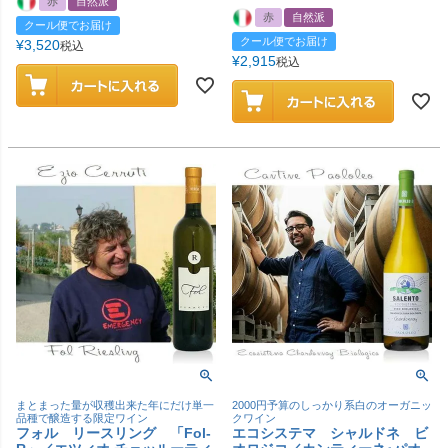
赤
自然派
赤
自然派
クール便でお届け
クール便でお届け
¥
3,520
税込
¥
2,915
税込
まとまった量が収穫出来た年にだけ単一
2000円予算のしっかり系白のオーガニッ
品種で醸造する限定ワイン
クワイン
フォル リースリング 「Fol-
エコシステマ シャルドネ ビ