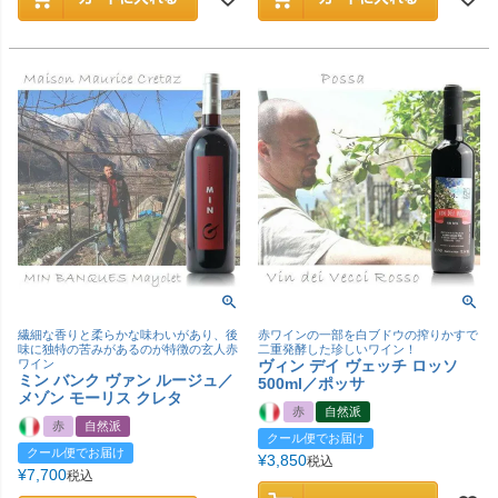
繊細な香りと柔らかな味わいがあり、後
赤ワインの一部を白ブドウの搾りかすで
味に独特の苦みがあるのが特徴の玄人赤
二重発酵した珍しいワイン！
ワイン
ヴィン デイ ヴェッチ ロッソ
ミン バンク ヴァン ルージュ／
500ml／ポッサ
メゾン モーリス クレタ
赤
自然派
赤
自然派
クール便でお届け
クール便でお届け
¥
3,850
税込
¥
7,700
税込