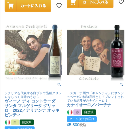
シチリアを代表する白ブドウ品種グリッ
トスカーナ州の「キャンティ」にサンジ
ロをじっくり味わうなら！
ョベーゼの補助品種としてブレンドされ
ヴィーノ ディ コントラーダ
ている品種がカナイオーロ！
カナイオーロ／パーチナ
サンタ マルゲリータ グリッ
ロ 2022／アリアンナ オッキ
赤
自然派
ピンティ
クール便でお届け
白
自然派
¥
5,500
税込
クール便でお届け