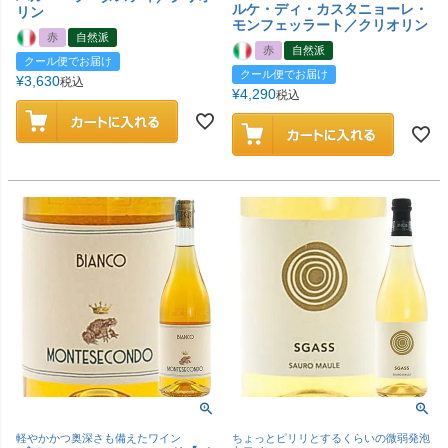
ルケ・ディ・カスタニョーレ・
リン
モンフェッラート／クリオリン
赤
自然派
赤
自然派
クール便でお届け
クール便でお届け
¥
3,630
税込
¥
4,290
税込
軽やかかつ奥深さも備えたワイン
ちょっとピリリとするくらいの微弱発泡