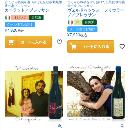
古くから戦禍を潜り抜けた伝統的栽培醸
古くから戦禍を潜り抜けた伝統的栽培醸
造一家ブレッサン
造一家ブレッサン
カーラット／ブレッサン
ヴェルドゥッツォ フリウラー
ノ／ブレッサン
オレンジ
自然派
白
自然派
クール便でお届け
クール便でお届け
¥
7,920
税込
¥
7,920
税込