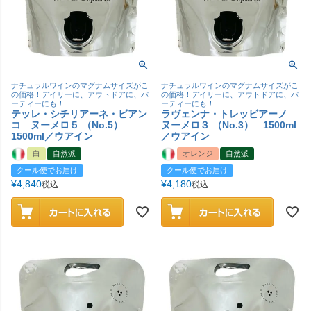
ナチュラルワインのマグナムサイズがこ
ナチュラルワインのマグナムサイズがこ
の価格！デイリーに、アウトドアに、パ
の価格！デイリーに、アウトドアに、パ
ーティーにも！
ーティーにも！
テッレ・シチリアーネ・ビアン
ラヴェンナ・トレッビアーノ
コ ヌーメロ５ （No.5）
ヌーメロ３ （No.3） 1500ml
1500ml／ウアイン
／ウアイン
白
自然派
オレンジ
自然派
クール便でお届け
クール便でお届け
¥
4,840
¥
4,180
税込
税込