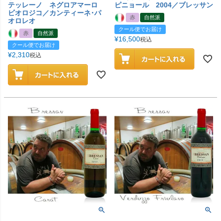
テッレーノ ネグロアマーロ
ピニョール 2004／ブレッサン
ビオロジコ／カンティーネ･パ
赤
自然派
オロレオ
クール便でお届け
赤
自然派
¥
16,500
税込
クール便でお届け
¥
2,310
税込