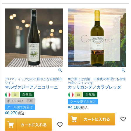
アロマティックなのに軽やかな自然派白
魚介類には勿論、白身肉の料理にも相性
ワイン
の良いワインです
マルヴァジーア／ニコリーニ
カッリカンテ／カラブレッタ
白
自然派
白
自然派
ギフトBOX 不可
クール便でお届け
¥
4,180
クール便でお届け
税込
¥
6,270
税込