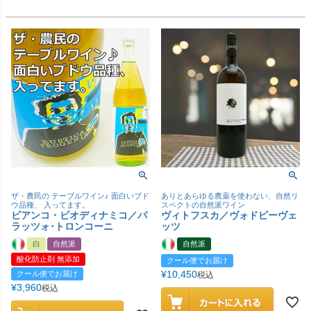
ザ・農民の テーブルワイン♪ 面白いブド
ありとあらゆる農薬を使わない、自然リ
ウ品種、 入ってます。
スペクトの自然派ワイン
ビアンコ・ビオディナミコ／パ
ヴィトフスカ／ヴォドピーヴェ
ラッツォ･トロンコーニ
ッツ
白
自然派
自然派
酸化防止剤 無添加
クール便でお届け
¥
10,450
クール便でお届け
税込
¥
3,960
税込