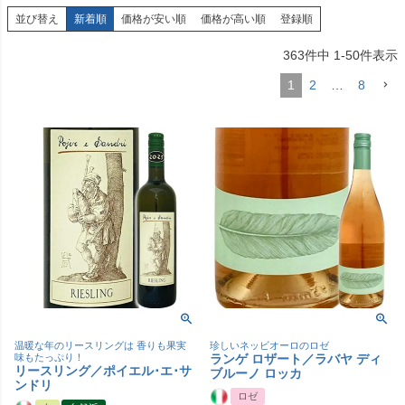
並び替え
新着順
価格が安い順
価格が高い順
登録順
363
件中
1
-
50
件表示
1
2
…
8
温暖な年のリースリングは 香りも果実
珍しいネッビオーロのロゼ
味もたっぷり！
ランゲ ロザート／ラバヤ ディ
リースリング／ポイエル･エ･サ
ブルーノ ロッカ
ンドリ
ロゼ