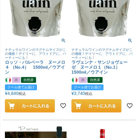
ナチュラルワインのマグナムサイズがこ
ナチュラルワインのマグナムサイズがこ
の価格！デイリーに、アウトドアに、パ
の価格！デイリーに、アウトドアに、パ
ーティーにも！
ーティーにも！
ロッソ・バルベーラ ヌーメロ
ラヴェンナ・サンジョヴェー
４ （No.4） 1500ml／ウアイ
ゼ ヌーメロ１（No.1）
ン
1500ml／ウアイン
赤
自然派
赤
自然派
クール便でお届け
クール便でお届け
¥
4,840
¥
3,740
税込
税込