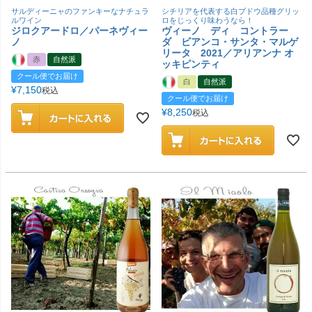
サルディーニャのファンキーなナチュラ
シチリアを代表する白ブドウ品種グリッ
ルワイン
ロをじっくり味わうなら！
ジロクアードロ／パーネヴィー
ヴィーノ ディ コントラー
ノ
ダ ビアンコ・サンタ・マルゲ
リータ 2021／アリアンナ オ
赤
自然派
ッキピンティ
クール便でお届け
白
自然派
¥
7,150
税込
クール便でお届け
¥
8,250
税込