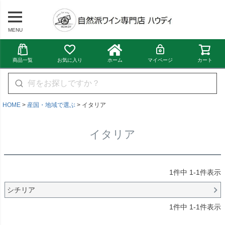
MENU
商品一覧
お気に入り
ホーム
マイページ
カート
HOME
産国・地域で選ぶ
イタリア
イタリア
1
件中
1
-
1
件表示
シチリア
1
件中
1
-
1
件表示