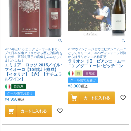
2015年といえば ラグビーワールドカッ
2022ヴィンテージまではビアンコムーニ
プで日本が南アフリカから歴史的勝利を
としてリリース、2023ヴィンテージ以降
した年。五郎丸選手の真似をみんなして
からはラリオンに名称変更
ましたよね！
ラリオン（旧 ビアンコ・ムー
エミリア ロッソ 2015／イル･
ニ）／ダニエーレ･ピッチニン
マイオーロ【10年以上熟成】
白
自然派
【イタリア】【赤】【ナチュラ
ルワイン】
クール便でお届け
¥
3,960
税込
自然派
クール便でお届け
¥
4,950
税込