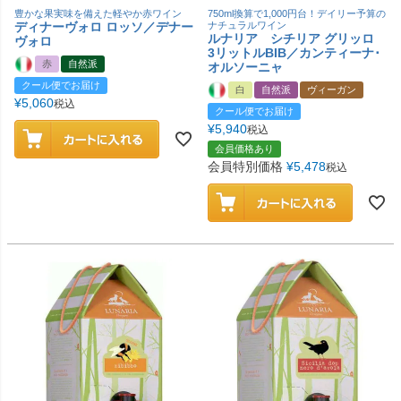
豊かな果実味を備えた軽やか赤ワイン
750ml換算で1,000円台！デイリー予算の
ディナーヴォロ ロッソ／デナー
ナチュラルワイン
ルナリア シチリア グリッロ
ヴォロ
3リットルBIB／カンティーナ･
赤
自然派
オルソーニャ
クール便でお届け
白
自然派
ヴィーガン
¥
5,060
税込
クール便でお届け
¥
5,940
税込
会員価格あり
会員特別価格
¥
5,478
税込