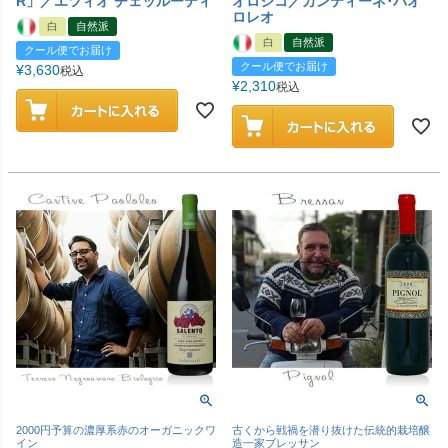
R」／エツィオ チェッルーティ
オロジコ／カンティーネ･パオ
ロレオ
白
自然派
白
自然派
クール便でお届け
クール便でお届け
¥
3,630
税込
¥
2,310
税込
2000円予算の濃厚系赤のオーガニックワ
古くから戦禍を潜り抜けた伝統的栽培醸
イン
造一家ブレッサン