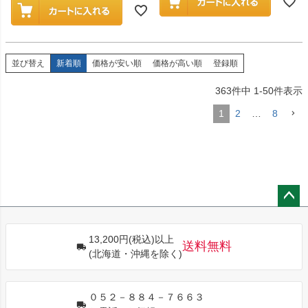
並び替え
新着順
価格が安い順
価格が高い順
登録順
363
件中
1
-
50
件表示
1
2
…
8
ペー
ジト
13,200円(税込)以上
ップ
送料無料
(北海道・沖縄を除く)
へ
０５２－８８４－７６６３