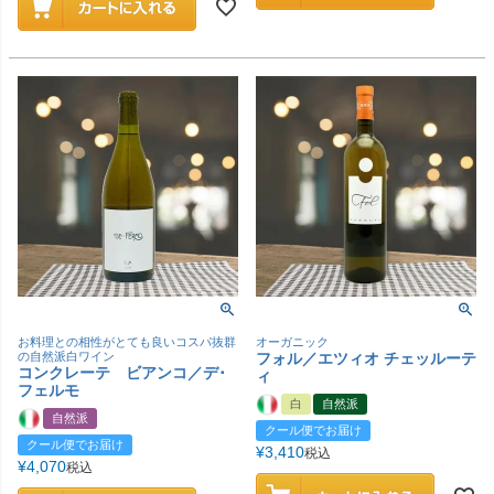
お料理との相性がとても良いコスパ抜群
オーガニック
の自然派白ワイン
フォル／エツィオ チェッルーテ
コンクレーテ ビアンコ／デ･
ィ
フェルモ
白
自然派
自然派
クール便でお届け
クール便でお届け
¥
3,410
税込
¥
4,070
税込