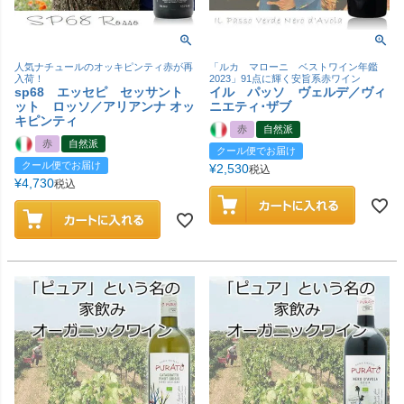
人気ナチュールのオッキピンティ赤が再
「ルカ マローニ ベストワイン年鑑
入荷！
2023」91点に輝く安旨系赤ワイン
sp68 エッセピ セッサント
イル パッソ ヴェルデ／ヴィ
ット ロッソ／アリアンナ オッ
ニエティ･ザブ
キピンティ
赤
自然派
赤
自然派
クール便でお届け
クール便でお届け
¥
2,530
税込
¥
4,730
税込