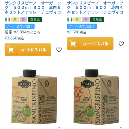
サンクリスピーノ オーガニッ
サンクリスピーノ オーガニッ
ク ５００ｍｌＢＯＸ 赤白６
ク ５００ｍｌＢＯＸ 赤白４
本セット／テッレ・チェヴィコ
本セット／テッレ・チェヴィコ
白
赤
自然派
白
赤
自然派
クール便でお届け
クール便でお届け
通常
¥
3,894
¥
2,596
のところ
税込
¥
3,850
税込