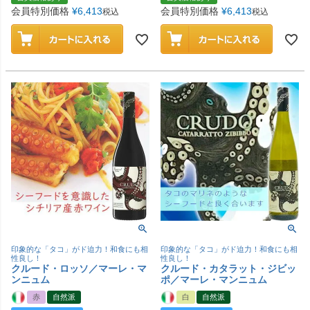
会員特別価格
¥
6,413
会員特別価格
¥
6,413
税込
税込
印象的な「タコ」がド迫力！和食にも相
印象的な「タコ」がド迫力！和食にも相
性良し！
性良し！
クルード・ロッソ／マーレ・マ
クルード・カタラット・ジビッ
ンニュム
ポ／マーレ・マンニュム
赤
自然派
白
自然派