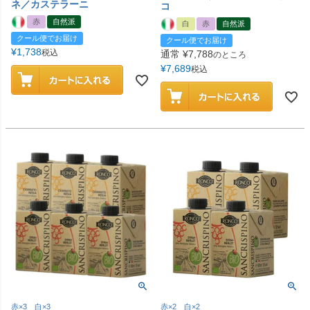
ネ／カステラーニ
コ
赤
自然派
白
赤
自然派
クール便でお届け
クール便でお届け
¥
1,738
税込
通常
¥
7,788
のところ
¥
7,689
税込
赤×3 白×3
赤×2 白×2