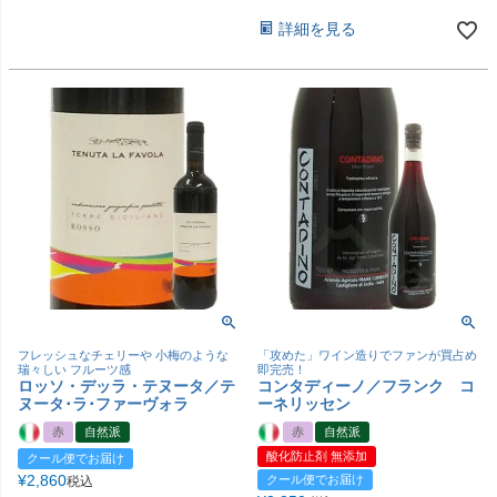
詳細を見る
フレッシュなチェリーや 小梅のような
「攻めた」ワイン造りでファンが買占め
瑞々しい フルーツ感
即完売！
ロッソ・デッラ・テヌータ／テ
コンタディーノ／フランク コ
ヌータ･ラ･ファーヴォラ
ーネリッセン
赤
自然派
赤
自然派
酸化防止剤 無添加
クール便でお届け
¥
2,860
クール便でお届け
税込