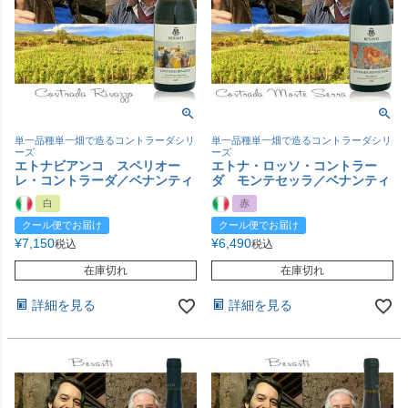
単一品種単一畑で造るコントラーダシリ
単一品種単一畑で造るコントラーダシリ
ーズ
ーズ
エトナビアンコ スペリオー
エトナ・ロッソ・コントラー
レ・コントラーダ／ベナンティ
ダ モンテセッラ／ベナンティ
白
赤
クール便でお届け
クール便でお届け
¥
7,150
¥
6,490
税込
税込
在庫切れ
在庫切れ
詳細を見る
詳細を見る