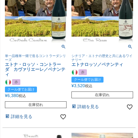
単一品種単一畑で造るコントラーダシリ
シチリア・エトナの歴史と共にあるワイ
ーズ
ナリー
エトナ・ロッソ・コントラー
エトナロッソ／ベナンティ
ダ カヴァリエーレ／ベナンテ
赤
ィ
クール便でお届け
赤
¥
3,520
税込
クール便でお届け
在庫切れ
¥
6,380
税込
在庫切れ
詳細を見る
詳細を見る