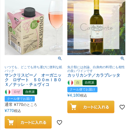
いつでも、どこでも持ち運びに便利な紙
魚介類には勿論、白身肉の料理にも相性
パック
の良いワインです
サンクリスピーノ オーガニッ
カッリカンテ／カラブレッタ
ク ロザート ５００ｍｌＢＯ
白
自然派
Ｘ／テッレ・チェヴィコ
クール便でお届け
ロゼ
自然派
¥
4,180
税込
クール便でお届け
通常
¥
770
のところ
¥
770
税込