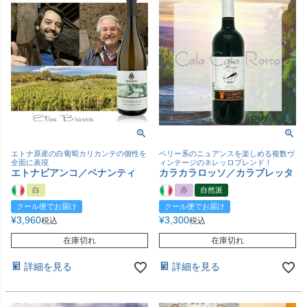
エトナ原産の白葡萄カリカンテの個性を
ベリー系のニュアンスを楽しめる複数ヴ
全面に表現
ィンテージのネレッロブレンド！
エトナビアンコ／ベナンティ
カラカラロッソ／カラブレッタ
白
赤
自然派
クール便でお届け
クール便でお届け
¥
3,960
¥
3,300
税込
税込
在庫切れ
在庫切れ
詳細を見る
詳細を見る