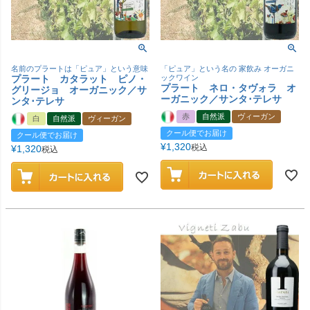
名前のプラートは「ピュア」という意味
「ピュア」という名の 家飲み オーガニ
プラート カタラット ピノ・
ックワイン
プラート ネロ・タヴォラ オ
グリージョ オーガニック／サ
ーガニック／サンタ･テレサ
ンタ･テレサ
赤
自然派
ヴィーガン
白
自然派
ヴィーガン
クール便でお届け
クール便でお届け
¥
1,320
税込
¥
1,320
税込