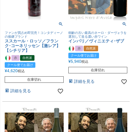
ファンが買占め即完売！コンタディーノ
樹齢の古い最高のネーロ・ダーヴォラを
の後継ブランド
選別して造る濃い赤ワイン
ススカール・ロッソ／フラン
インパリ／ヴィニエティ･ザブ
ク･コーネリッセン【激レア】
赤
自然派
【シチリア】
クール便でお届け
赤
自然派
¥
5,940
税込
クール便でお届け
在庫切れ
¥
4,620
税込
在庫切れ
詳細を見る
詳細を見る