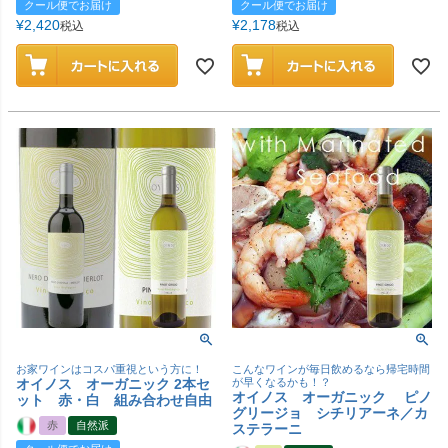
クール便でお届け
クール便でお届け
¥
2,420
¥
2,178
税込
税込
お家ワインはコスパ重視という方に！
こんなワインが毎日飲めるなら帰宅時間
オイノス オーガニック 2本セ
が早くなるかも！？
オイノス オーガニック ピノ
ット 赤・白 組み合わせ自由
グリージョ シチリアーネ／カ
赤
自然派
ステラーニ