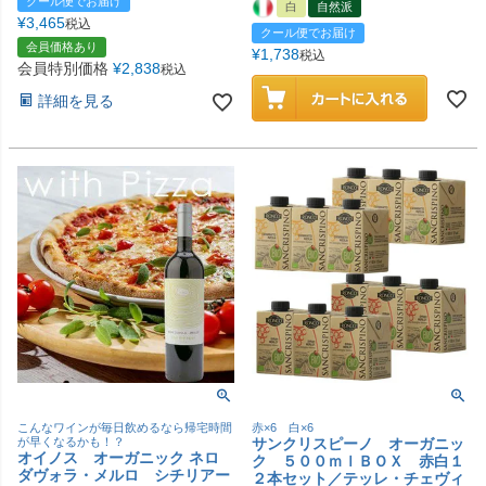
クール便でお届け
白
自然派
¥
3,465
税込
クール便でお届け
会員価格あり
¥
1,738
税込
会員特別価格
¥
2,838
税込
詳細を見る
こんなワインが毎日飲めるなら帰宅時間
赤×6 白×6
が早くなるかも！？
サンクリスピーノ オーガニッ
オイノス オーガニック ネロ
ク ５００ｍｌＢＯＸ 赤白１
ダヴォラ・メルロ シチリアー
２本セット／テッレ・チェヴィ