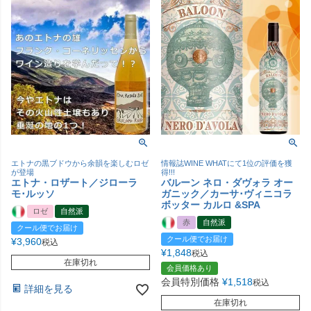
エトナの黒ブドウから余韻を楽しむロゼ
情報誌WINE WHATにて1位の評価を獲
が登場
得!!!
エトナ・ロザート／ジローラ
バルーン ネロ・ダヴォラ オー
モ･ルッソ
ガニック／カーサ･ヴィニコラ
ボッター カルロ &SPA
ロゼ
自然派
赤
自然派
クール便でお届け
クール便でお届け
¥
3,960
税込
¥
1,848
税込
在庫切れ
会員価格あり
会員特別価格
¥
1,518
税込
詳細を見る
在庫切れ