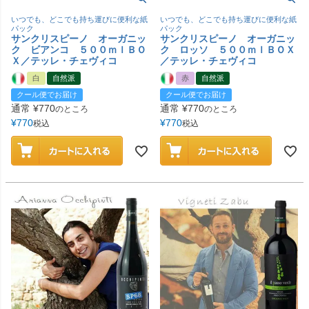
いつでも、どこでも持ち運びに便利な紙
いつでも、どこでも持ち運びに便利な紙
パック
パック
サンクリスピーノ オーガニッ
サンクリスピーノ オーガニッ
ク ビアンコ ５００ｍｌＢＯ
ク ロッソ ５００ｍｌＢＯＸ
Ｘ／テッレ・チェヴィコ
／テッレ・チェヴィコ
白
自然派
赤
自然派
クール便でお届け
クール便でお届け
通常
¥
770
通常
¥
770
のところ
のところ
¥
770
¥
770
税込
税込