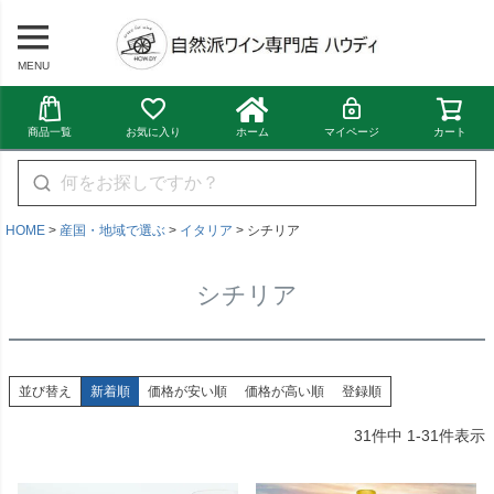
MENU
商品一覧
お気に入り
ホーム
マイページ
カート
HOME
産国・地域で選ぶ
イタリア
シチリア
シチリア
並び替え
新着順
価格が安い順
価格が高い順
登録順
31
件中
1
-
31
件表示