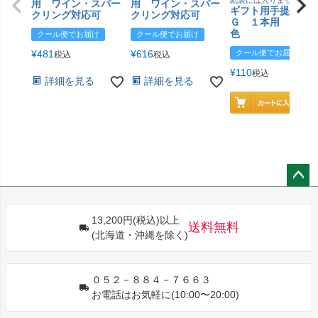
紙袋には入りません
用 ワイン・スパー
用 ワイン・スパー
ギフト用手提げＢ
クリング対応可
クリング対応可
Ｇ １本用 エン
色
クール便でお届け
クール便でお届け
¥
481
¥
616
クール便でお届け
税込
税込
¥
110
税込
詳細を見る
詳細を見る
ペー
ジト
13,200円(税込)以上
ップ
送料無料
(北海道・沖縄を除く)
へ
０５２－８８４－７６６３
お電話はお気軽に(10:00〜20:00)