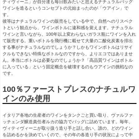
ティヴィーニ」が自分達も毎日飲みたいと思えるナチュラルバッグ
ワインを造るというコンセプトの元始まったのが「ウアイン」で
す。
彼等はナチュラルワインの販売をしている中で、自然へのリスペク
トという観点から、ワインボトルに違和感を覚えます。ナチュラル
ワインと言いながら、100年以上変わらないガラス瓶にワインを入れ
て販売する。重いボトルを飛行機に載せて大量の二酸化炭素を排出
する事がナチュラルなのでしょうか？しかもワインボトルはリサイ
クルもできない特殊なボトルなのですから、よりエコではありませ
ん。本当にボトルは必要なのでしょうか？「高品質ワインはボトル
に入っている」という固定概念を破壊するのもウアインの挑戦なの
です。
100％ファーストプレスのナチュルワ
インのみ使用
イタリア各地の生産者のワインをタンクごと買い取り、ヴァルファ
ッチェンダ醸造責任者ルカの協力でバッグに詰めています。毎年、
ヴィティヴィーニが取り扱う造り手と話し合い、誰の、どのワイン
を詰めるかを決めていくので、その年の各造り手の状況によって中