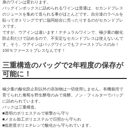
身のワインは変わります。
バッグインボックスに詰められるワインは普通は、セカンドプレス
のジュースを集めて造られる事がほとんどです。自分達のラベルを
貼ってボトリングでずに協同組合に売ったりするのがセカンドプレ
スです。
ですが、ウアインは違います！ナチュラルワインで、極少量の酸化
防止剤だけで詰めるので、不安定なセカンドプレスは使えないんで
す。そう、ウアインはバッグワインでもファーストプレスのみ！
100％ファーストプレスなんです！
三重構造のバッグで2年程度の保存が
可能に！
極少量の酸化防止剤以外の添加物は一切使用しません。有機栽培で
育てられた葡萄を野生酵母のみで発酵。ノン・フィルターでバッグ
に詰められています。
バックは三重構造。
■透明のポリエステルで衝撃から守り
■メタル加工ポリエステルで日照から守られ
■低密度ポリエチレンで酸化から守られています。