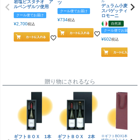
岩塩ピスタチオ ア
ル
ツ
デュラム小麦 有
ルペンザルツ使用
スパゲッティ／ジ
クール便でお届け
クール便でお届け
ロモーニ
¥
734
税込
¥
2,700
自然派
税込
クール便でお届け
¥
602
税込
贈り物にされるなら
ギフトＢＯＸ 1本
ギフトＢＯＸ 2本
※ギフトBOX1本用はこ