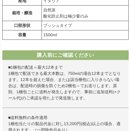
産地
イタリア
自然派
栽培・醸造
酸化防止剤は極少量のみ
口部形状
プッシュタイプ
容量
1500ml
購入前にご確認ください
■1梱包の配送＝最大12本まで
1梱包で配送できる最大本数は、750mlの場合12本までとなり
ます。12本を超えた場合、または該当梱包に入りきらない場
合は、配送時の損傷を防ぐため2梱包～でお送りします。原
則、1梱包ごとに送料が発生しますので、事前に追加送料(+ク
ール代)のご承認を得た上で発送致します。
■送料無料の条件適用
1梱包当たりの製品代金に対し13,200円(税込)以上の場合、適
用されます。（一部除外品あり）