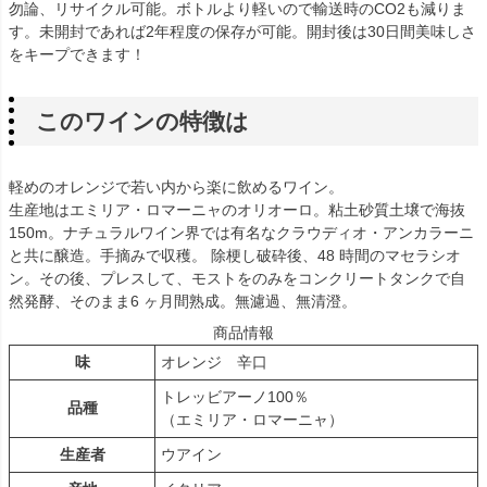
勿論、リサイクル可能。ボトルより軽いので輸送時のCO2も減りま
す。未開封であれば2年程度の保存が可能。開封後は30日間美味しさ
をキープできます！
このワインの特徴は
軽めのオレンジで若い内から楽に飲めるワイン。
生産地はエミリア・ロマーニャのオリオーロ。粘土砂質土壌で海抜
150m。ナチュラルワイン界では有名なクラウディオ・アンカラーニ
と共に醸造。手摘みで収穫。 除梗し破砕後、48 時間のマセラシオ
ン。その後、プレスして、モストをのみをコンクリートタンクで自
然発酵、そのまま6 ヶ月間熟成。無濾過、無清澄。
商品情報
味
オレンジ 辛口
トレッビアーノ100％
品種
（エミリア・ロマーニャ）
生産者
ウアイン