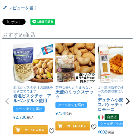
レビューを書く
おすすめ商品
岩塩がピスタチオの風味を
芳醇な香りがたまらない
より環境負荷の少ない紙
引き立ててます
天使のミックスナッ
ースの袋包材にリニュー
岩塩ピスタチオ ア
ル
ツ
デュラム小麦 有
ルペンザルツ使用
スパゲッティ／ジ
クール便でお届け
クール便でお届け
ロモーニ
¥
734
税込
¥
2,700
自然派
税込
クール便でお届け
¥
602
税込