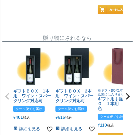
贈り物にされるなら
ギフトＢＯＸ 1本
ギフトＢＯＸ 2本
※ギフトBOX1本用はこ
紙袋には入りません
用 ワイン・スパー
用 ワイン・スパー
ギフト用手提げＢ
クリング対応可
クリング対応可
Ｇ １本用 エン
色
クール便でお届け
クール便でお届け
¥
481
¥
616
クール便でお届け
税込
税込
¥
110
税込
詳細を見る
詳細を見る