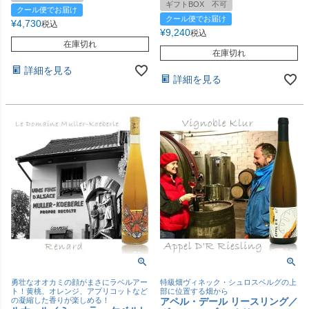
ギフトBOX 不可
クール便でお届け
クール便でお届け
¥
4,730
税込
¥
9,240
税込
在庫切れ
在庫切れ
詳細を見る
詳細を見る
勇壮なオオカミの顔がまさにラベルアー
特級畑ヴィネック・シュロスベルグの上
ト！黄桃、オレンジ、アプリコットなど
部に位置する畑から
の凝縮した香りが楽しめる！
アペル・デール リースリング／