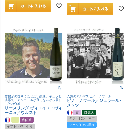
柑橘系の香りにほどよい酸味。ギュッと
人気のアルザスピノ・ノワール
濃厚で、アルコールが高くないから優し
ピノ・ノワール／ジェラール･
い飲み心地
メッツ
リースリング ヴィエイユ・ヴィ
ーニュ／ウルスト
赤
自然派
ギフトBOX 不可
白
自然派
クール便でお届け
ギフトBOX 不可