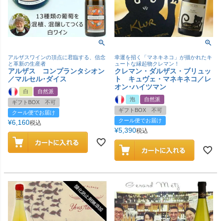
アルザスワインの頂点に君臨する、信念
幸運を招く「マネキネコ」が描かれたキ
と革新の生産者
ュートな縁起物クレマン！
アルザス コンプランタシオン
クレマン・ダルザス・ブリュッ
／マルセル･ダイス
ト キュヴェ・マネキネコ／レ
オン･ハイツマン
白
自然派
泡
自然派
ギフトBOX 不可
ギフトBOX 不可
クール便でお届け
クール便でお届け
¥
6,160
税込
¥
5,390
税込