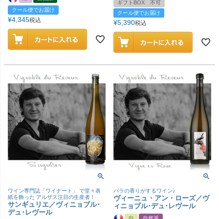
ギフトBOX 不可
クール便でお届け
クール便でお届け
¥
4,345
税込
¥
5,390
税込
ワイン専門誌「ワイナート」 で堂々表
バラの香りがするワイン♪
紙を飾った アルザス注目の生産者！
ヴィーニュ・アン・ローズ／ヴ
サンギュリエ／ヴィニョブル･
ィニョブル･デュ･レヴール
デュ･レヴール
白
自然派