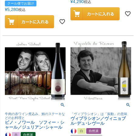
¥
4,290
税込
クール便でお届け
¥
5,280
税込
牛肉の赤ワイン煮込み、鮪のステーキな
「ヴィブラシオン」は「振動」の意味
どのお料理と
ヴィブラシオン／ヴィニョブ
ピノ・ノワール ソフィー・シ
ル･デュ･レヴール
ャール／ジュリアン･シャール
白
自然派
赤
自然派