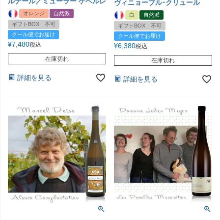
ルナール／ミューラー ケベルレ
ヴィニョーブル･クリュール
オレンジ
自然派
白
自然派
ギフトBOX 不可
ギフトBOX 不可
クール便でお届け
クール便でお届け
¥
7,480
税込
¥
6,380
税込
在庫切れ
在庫切れ
詳細を見る
詳細を見る