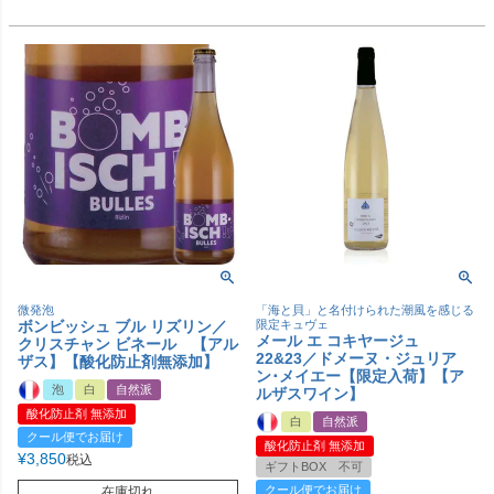
微発泡
「海と貝」と名付けられた潮風を感じる
ボンビッシュ ブル リズリン／
限定キュヴェ
メール エ コキヤージュ
クリスチャン ビネール 【アル
22&23／ドメーヌ・ジュリア
ザス】【酸化防止剤無添加】
ン･メイエー【限定入荷】【ア
泡
白
自然派
ルザスワイン】
酸化防止剤 無添加
白
自然派
クール便でお届け
酸化防止剤 無添加
¥
3,850
税込
ギフトBOX 不可
クール便でお届け
在庫切れ