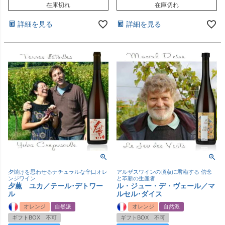
在庫切れ
在庫切れ
詳細を見る
詳細を見る
夕焼けを思わせるナチュラルな辛口オレ
アルザスワインの頂点に君臨する 信念
ンジワイン
と革新の生産者
夕薫 ユカ／テール･デトワー
ル・ジュー・デ・ヴェール／マ
ル
ルセル･ダイス
オレンジ
自然派
オレンジ
自然派
ギフトBOX 不可
ギフトBOX 不可