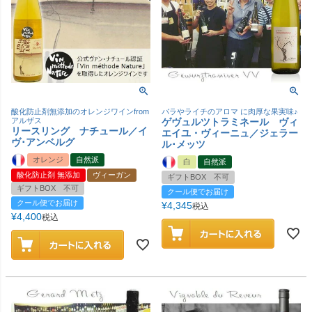
酸化防止剤無添加のオレンジワインfrom
バラやライチのアロマ に肉厚な果実味♪
アルザス
ゲヴュルツトラミネール ヴィ
リースリング ナチュール／イ
エイユ・ヴィーニュ／ジェラー
ヴ･アンベルグ
ル･メッツ
オレンジ
自然派
白
自然派
酸化防止剤 無添加
ヴィーガン
ギフトBOX 不可
ギフトBOX 不可
クール便でお届け
クール便でお届け
¥
4,345
税込
¥
4,400
税込