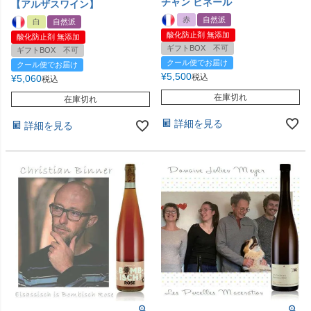
チャン ビネール
【アルザスワイン】
赤
自然派
白
自然派
酸化防止剤 無添加
酸化防止剤 無添加
ギフトBOX 不可
ギフトBOX 不可
クール便でお届け
クール便でお届け
¥
5,500
税込
¥
5,060
税込
在庫切れ
在庫切れ
詳細を見る
詳細を見る