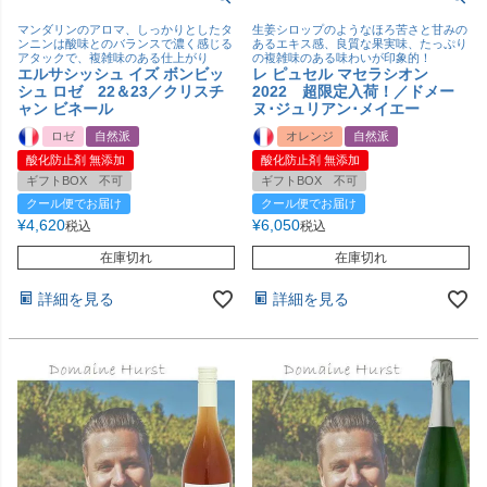
マンダリンのアロマ、しっかりとしたタ
生姜シロップのようなほろ苦さと甘みの
ンニンは酸味とのバランスで濃く感じる
あるエキス感、良質な果実味、たっぷり
アタックで、複雑味のある仕上がり
の複雑味のある味わいが印象的！
エルサシッシュ イズ ボンビッ
レ ピュセル マセラシオン
シュ ロゼ 22＆23／クリスチ
2022 超限定入荷！／ドメー
ャン ビネール
ヌ･ジュリアン･メイエー
ロゼ
自然派
オレンジ
自然派
酸化防止剤 無添加
酸化防止剤 無添加
ギフトBOX 不可
ギフトBOX 不可
クール便でお届け
クール便でお届け
¥
4,620
¥
6,050
税込
税込
在庫切れ
在庫切れ
詳細を見る
詳細を見る