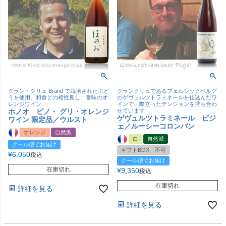
グラン・クリュ Brand で栽培されたぶど
グランクリュであるプェルシックベルグ
うを使用。和食との相性良し！旨味のオ
のゲヴュルツトラミネールを仕込んだワ
レンジワイン
インで、際立ったテンションを持ち合わ
ホノオ ピノ・ グリ・オレンジ
せています
ゲヴュルツトラミネール ピジ
ワイン 限定品／ウルスト
ェ／ルーシーコロンバン
オレンジ
自然派
白
自然派
クール便でお届け
ギフトBOX 不可
¥
6,050
税込
クール便でお届け
在庫切れ
¥
9,350
税込
在庫切れ
詳細を見る
詳細を見る