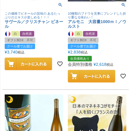
この価格でビネールの旨味の あるたっ
10種類のブドウを見事にブレンドした折
ぷりのエキスが楽しめる！！！
り重なる味わい！
サヴール／クリスチャン ビネー
アルモニ 大容量1000ｍｌ／ウ
ル
ルスト
白
自然派
白
自然派
ギフトBOX 不可
ギフトBOX 不可
クール便でお届け
クール便でお届け
¥
3,740
¥
2,838
税込
税込
会員価格あり
会員特別価格
¥
2,618
税込