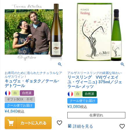
お寿司のために造られたナチュラルなア
アルザスリースリングの綺麗な味わい
ルザスワイン！
リースリング VV(ヴィエイ
キュヴェ・ギョタク／テール･
ユ・ヴィーニュ) 375ml／ジェ
デトワール
ラール･メッツ
白
自然派
白
自然派
ギフトBOX 不可
クール便でお届け
クール便でお届け
¥
3,080
税込
¥
4,840
税込
在庫切れ
詳細を見る