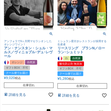
アンフォラで9ヶ月間マセラシオンした
ミシュラン星付きレストランが採用する
オレンジワイン！
生産者
アン・ナンスタン・シュル・マ
リースリング プランN／ロー
ルス／ヴィニョブル･デュ･レヴ
ラン･シュミット
ール
白
自然派
オレンジ
自然派
酸化防止剤 無添加
ギフトBOX 不可
ギフトBOX 不可
クール便でお届け
クール便でお届け
¥
9,020
税込
¥
5,280
税込
在庫切れ
在庫切れ
詳細を見る
詳細を見る