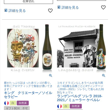
在庫切れ
詳細を見る
詳細を見る
蜜がたっぷり詰まった赤リンゴの香り。
コモドドラゴンらしきラベルが迫力満
非常にアロマティックで食欲が湧いてき
点！4品種を品種ごとに4ヴィンテージ
ます！
（2018～2021）ソレラして造られた特
キング クリエーター／ソイル
別なキュヴェ
ランゲンベルグ ソレラ 2018-
セラピー
2021／ミューラー ケベルレ
白
自然派
白
自然派
ギフトBOX 不可