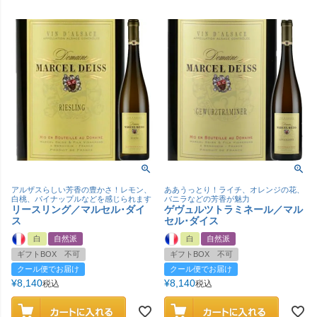
アルザスらしい芳香の豊かさ！レモン、
ああうっとり！ライチ、オレンジの花、
白桃、パイナップルなどを感じられます
バニラなどの芳香が魅力
リースリング／マルセル･ダイ
ゲヴュルツトラミネール／マル
ス
セル･ダイス
白
自然派
白
自然派
ギフトBOX 不可
ギフトBOX 不可
クール便でお届け
クール便でお届け
¥
8,140
¥
8,140
税込
税込