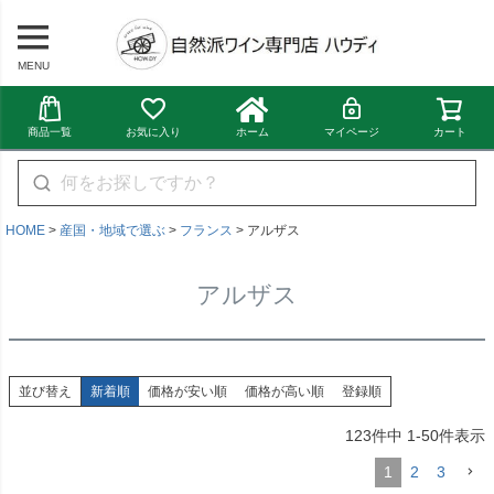
MENU
商品一覧
お気に入り
ホーム
マイページ
カート
HOME
産国・地域で選ぶ
フランス
アルザス
アルザス
並び替え
新着順
価格が安い順
価格が高い順
登録順
123
件中
1
-
50
件表示
1
2
3