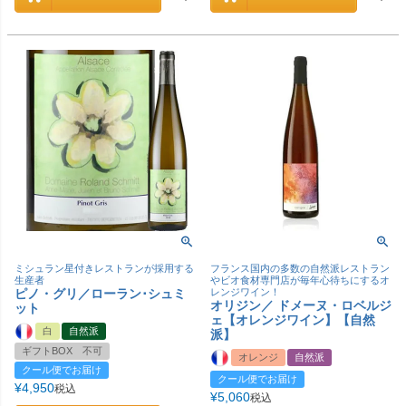
ミシュラン星付きレストランが採用する
フランス国内の多数の自然派レストラン
生産者
やビオ食材専門店が毎年心待ちにするオ
ピノ・グリ／ローラン･シュミ
レンジワイン！
オリジン／ ドメーヌ・ロベルジ
ット
ェ【オレンジワイン】【自然
白
自然派
派】
ギフトBOX 不可
オレンジ
自然派
クール便でお届け
クール便でお届け
¥
4,950
税込
¥
5,060
税込