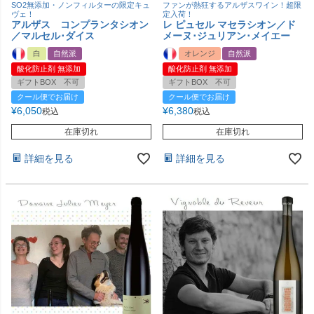
SO2無添加・ノンフィルターの限定キュ
ファンが熱狂するアルザスワイン！超限
ヴェ！
定入荷！
アルザス コンプランタシオン
レ ピュセル マセラシオン／ド
／マルセル･ダイス
メーヌ･ジュリアン･メイエー
白
自然派
オレンジ
自然派
酸化防止剤 無添加
酸化防止剤 無添加
ギフトBOX 不可
ギフトBOX 不可
クール便でお届け
クール便でお届け
¥
6,050
¥
6,380
税込
税込
在庫切れ
在庫切れ
詳細を見る
詳細を見る