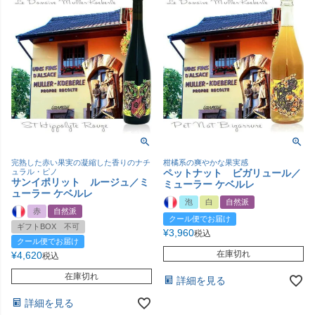
完熟した赤い果実の凝縮した香りのナチ
柑橘系の爽やかな果実感
ュラル・ピノ
ペットナット ビガリュール／
サンイポリット ルージュ／ミ
ミューラー ケベルレ
ューラー ケベルレ
泡
白
自然派
赤
自然派
クール便でお届け
ギフトBOX 不可
¥
3,960
税込
クール便でお届け
在庫切れ
¥
4,620
税込
在庫切れ
詳細を見る
詳細を見る