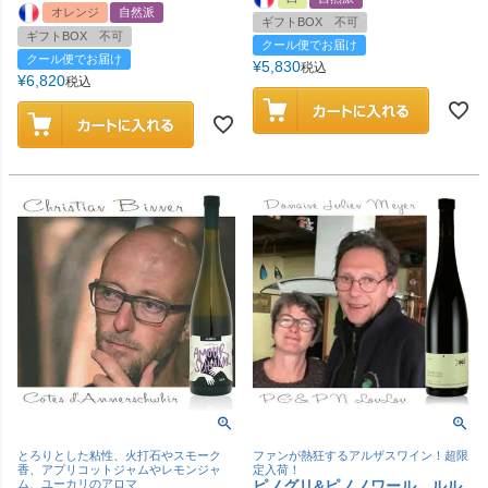
オレンジ
自然派
ギフトBOX 不可
ギフトBOX 不可
クール便でお届け
クール便でお届け
¥
5,830
税込
¥
6,820
税込
とろりとした粘性、火打石やスモーク
ファンが熱狂するアルザスワイン！超限
香、アプリコットジャムやレモンジャ
定入荷！
ム、ユーカリのアロマ
ピノグリ&ピノノワール ルル