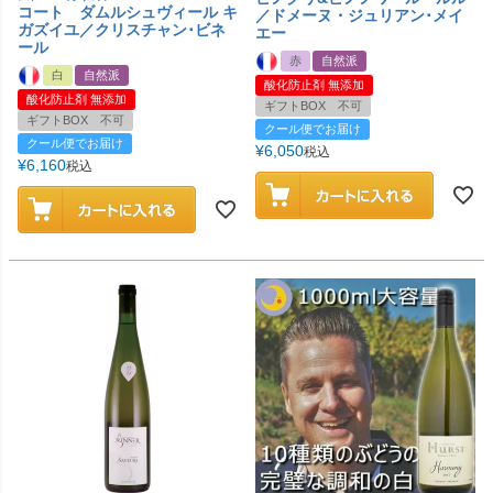
コート ダムルシュヴィール キ
／ドメーヌ・ジュリアン･メイ
ガズイユ／クリスチャン･ビネ
エー
ール
赤
自然派
白
自然派
酸化防止剤 無添加
酸化防止剤 無添加
ギフトBOX 不可
ギフトBOX 不可
クール便でお届け
クール便でお届け
¥
6,050
税込
¥
6,160
税込