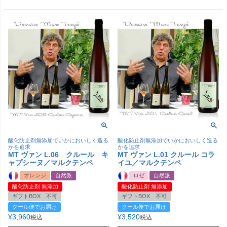
酸化防止剤無添加でいかにおいしく造る
酸化防止剤無添加でいかにおいしく造る
かを追求
かを追求
MT ヴァン L.06 クルール キ
MT ヴァン L.01 クルール コラ
ャプシーヌ／マルクテンペ
イユ／マルクテンペ
オレンジ
自然派
ロゼ
自然派
酸化防止剤 無添加
酸化防止剤 無添加
ギフトBOX 不可
ギフトBOX 不可
クール便でお届け
クール便でお届け
¥
3,960
¥
3,520
税込
税込