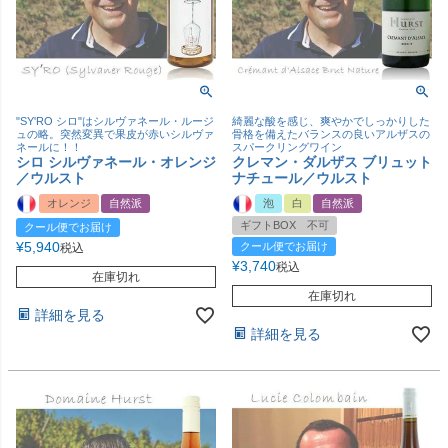
"SY'RO シロ"はシルヴァネール・ルージ
綺麗な酸を感じ、爽やかでしっかりした
ュの略。突然変異で果皮が赤いシルヴァ
骨格を備えたバランスの良いアルザスの
ネールに！！
スパークリングワイン
シロ シルヴァネール・オレンジ
クレマン・ダルザス ブリュット
／ウルスト
ナチュール／ウルスト
オレンジ
自然派
泡
白
自然派
ギフトBOX 不可
クール便でお届け
¥
5,940
クール便でお届け
税込
¥
3,740
税込
在庫切れ
在庫切れ
詳細を見る
詳細を見る