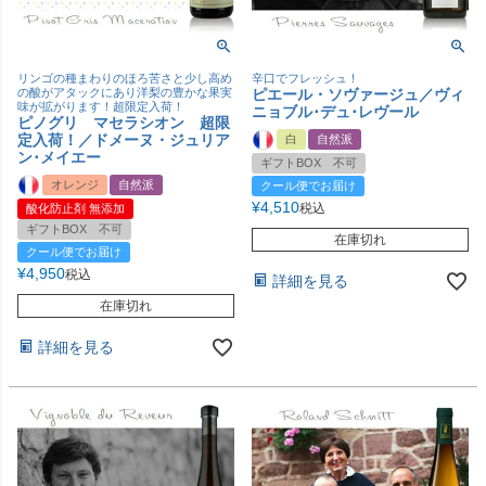
リンゴの種まわりのほろ苦さと少し高め
辛口でフレッシュ！
の酸がアタックにあり洋梨の豊かな果実
ピエール・ソヴァージュ／ヴィ
味が拡がります！超限定入荷！
ニョブル･デュ･レヴール
ピノグリ マセラシオン 超限
定入荷！／ドメーヌ・ジュリア
白
自然派
ン･メイエー
ギフトBOX 不可
オレンジ
自然派
クール便でお届け
¥
4,510
税込
酸化防止剤 無添加
ギフトBOX 不可
在庫切れ
クール便でお届け
¥
4,950
税込
詳細を見る
在庫切れ
詳細を見る