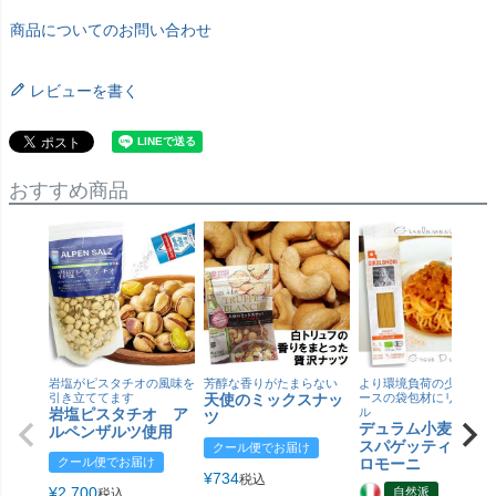
商品についてのお問い合わせ
レビューを書く
おすすめ商品
岩塩がピスタチオの風味を
芳醇な香りがたまらない
より環境負荷の少ない紙
引き立ててます
天使のミックスナッ
ースの袋包材にリニュー
岩塩ピスタチオ ア
ル
ツ
デュラム小麦 有
ルペンザルツ使用
スパゲッティ／ジ
クール便でお届け
クール便でお届け
ロモーニ
¥
734
税込
¥
2,700
自然派
税込