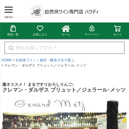
MENU
商品一覧
お気に入り
ホーム
マイページ
カート
HOME
自然派ワイン｜栽培・醸造方法で選ぶ
クレマン・ダルザス ブリュット／ジェラール･メッツ
激オススメ！ まるですりおろしりんご♪
クレマン・ダルザス ブリュット／ジェラール･メッツ