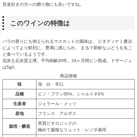
音楽好きの方への贈り物にも良いですね。
このワインの特徴は
バラの香りにも例えられるマスカットの風味は、 ビオディナミ農法
によってより鮮烈に、豊満に感じられ、 まるで新鮮なぶどうを丸ご
と食べているようです。
泥灰土石灰質土壌。平均樹齢20年。24ヶ月間ビン熟成。ドザージュ
は5g/l。
商品情報
味
泡 白 辛口
品種
ピノ・ブラン95%、シャルドネ5%
生産者
ジェラール・メッツ
産地
フランス アルザス
実質ビオロジックの
栽培・醸造
極めて厳格なリュット・レゾネ栽培