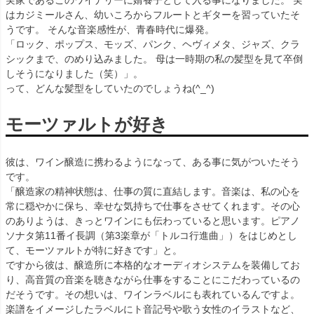
実家であるこのワイナリーに婿養子として入る事になりました。 実
はカジミールさん、幼いころからフルートとギターを習っていたそ
うです。 そんな音楽感性が、青春時代に爆発。
「ロック、ポップス、モッズ、パンク、ヘヴィメタ、ジャズ、クラ
シックまで、のめり込みました。 母は一時期の私の髪型を見て卒倒
しそうになりました（笑）」。
って、どんな髪型をしていたのでしょうね(^_^)
モーツァルトが好き
彼は、ワイン醸造に携わるようになって、ある事に気がついたそう
です。
「醸造家の精神状態は、仕事の質に直結します。音楽は、私の心を
常に穏やかに保ち、幸せな気持ちで仕事をさせてくれます。その心
のありようは、きっとワインにも伝わっていると思います。ピアノ
ソナタ第11番イ長調（第3楽章が「トルコ行進曲」）をはじめとし
て、モーツァルトが特に好きです」と。
ですから彼は、醸造所に本格的なオーディオシステムを装備してお
り、高音質の音楽を聴きながら仕事をすることにこだわっているの
だそうです。その想いは、ワインラベルにも表れているんですよ。
楽譜をイメージしたラベルにト音記号や歌う女性のイラストなど、