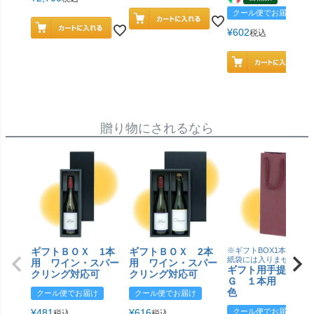
クール便でお届け
¥
602
税込
贈り物にされるなら
ギフトＢＯＸ 1本
ギフトＢＯＸ 2本
※ギフトBOX1本用はこ
紙袋には入りません
用 ワイン・スパー
用 ワイン・スパー
ギフト用手提げＢ
クリング対応可
クリング対応可
Ｇ １本用 エン
色
クール便でお届け
クール便でお届け
¥
481
¥
616
クール便でお届け
税込
税込