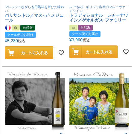
フレッシュながらも円熟味を帯びた味わ
レアもの！ギリシャ名産のフレーヴァ―
い
ドワイン！
バリサントル／マス･デ･メジュ
トラディショナル レチーナワ
ール
イン／ゲオルガス･ファミリー
白
自然派
白
自然派
クール便でお届け
クール便でお届け
¥
3,960
税込
¥
5,280
税込