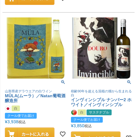
山形県産デラウエアの白ワイン
樹齢90年を超える混植の畑から生まれる
MŪLA(ムーラ）／Natan葡萄酒
白
インヴィンシブル ナンバー2 ホ
醸造所
ワイト／インヴィンシブル
白
白
サステナブル
クール便でお届け
クール便でお届け
¥
3,938
税込
¥
3,850
税込