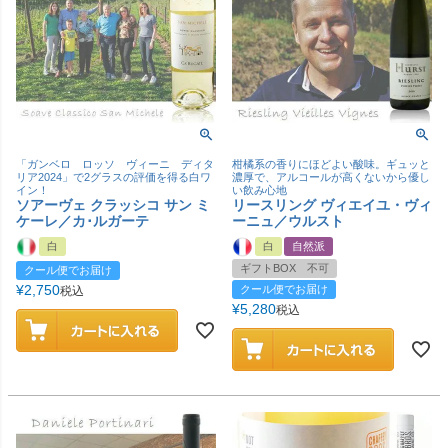
「ガンベロ ロッソ ヴィーニ ディタ
柑橘系の香りにほどよい酸味。ギュッと
リア2024」で2グラスの評価を得る白ワ
濃厚で、アルコールが高くないから優し
イン！
い飲み心地
ソアーヴェ クラッシコ サン ミ
リースリング ヴィエイユ・ヴィ
ケーレ／カ･ルガーテ
ーニュ／ウルスト
白
白
自然派
ギフトBOX 不可
クール便でお届け
¥
2,750
クール便でお届け
税込
¥
5,280
税込