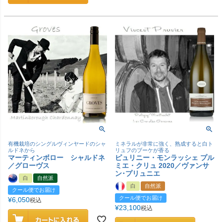
有機栽培のシングルヴィンヤードのシャ
ミネラルが非常に強く、熟成すると白ト
ルドネから
リュフのブーケが香る
マーティンボロー シャルドネ
ピュリニー・モンラッシェ プル
／グローヴス
ミエ・クリュ 2020／ヴァンサ
ン･プリュニエ
白
自然派
白
自然派
クール便でお届け
クール便でお届け
¥
6,050
税込
¥
23,100
税込