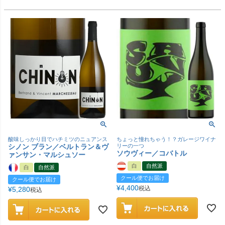
酸味しっかり目でハチミツのニュアンス
ちょっと憧れちゃう！？ガレージワイナ
シノン ブラン／ベルトラン＆ヴ
リーの一つ
ソウヴィー／コバトル
ァンサン・マルシュソー
白
自然派
白
自然派
クール便でお届け
クール便でお届け
¥
4,400
税込
¥
5,280
税込