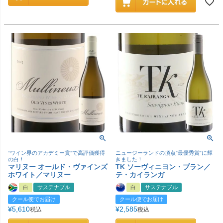
“ワイン界のアカデミー賞”で高評価獲得
ニュージーランドの頂点”最優秀賞”に輝
の白！
きました！
マリヌー オールド・ヴァインズ
TK ソーヴィニヨン・ブラン／
ホワイト／マリヌー
テ・カイランガ
白
サステナブル
白
サステナブル
クール便でお届け
クール便でお届け
¥
5,610
¥
2,585
税込
税込