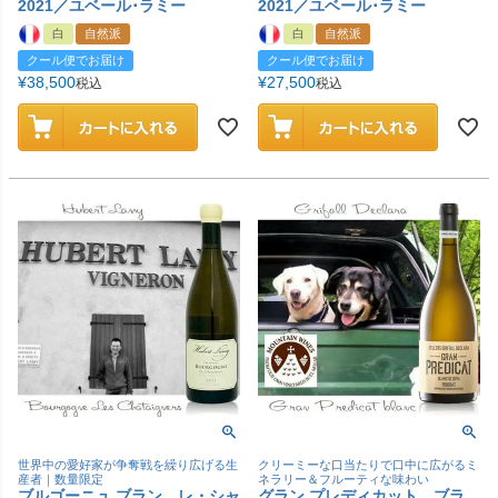
2021／ユベール･ラミー
2021／ユベール･ラミー
白
自然派
白
自然派
クール便でお届け
クール便でお届け
¥
38,500
¥
27,500
税込
税込
世界中の愛好家が争奪戦を繰り広げる生
クリーミーな口当たりで口中に広がるミ
産者｜数量限定
ネラリー＆フルーティな味わい
ブルゴーニュ ブラン レ・シャ
グラン プレディカット ブラ