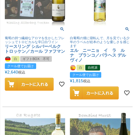
葡萄の持つ繊細なアロマを生かしたフレ
白葡萄の畑に寝転んで、月を見ている少
ッシュでトロピカルな辛口白ワイン
年のラベルが絵本のような優しさを感じ
リースリング シルバーベルク
ます
エル ニーニョ イ ラ ル
トロッケン／カール ファフマン
ナ ブランコ／パラヘス デル
白
ギフトBOX 不可
ヴィノ
クール便でお届け
白
自然派
¥
2,640
税込
クール便でお届け
¥
1,815
税込