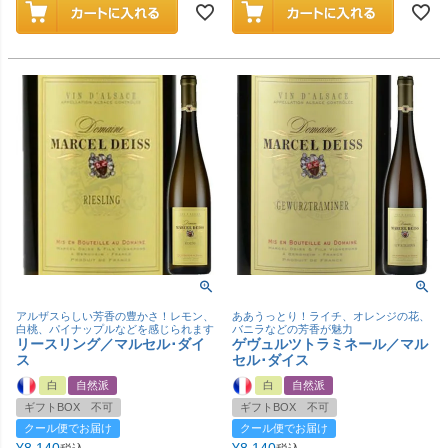
アルザスらしい芳香の豊かさ！レモン、
ああうっとり！ライチ、オレンジの花、
白桃、パイナップルなどを感じられます
バニラなどの芳香が魅力
リースリング／マルセル･ダイ
ゲヴュルツトラミネール／マル
ス
セル･ダイス
白
自然派
白
自然派
ギフトBOX 不可
ギフトBOX 不可
クール便でお届け
クール便でお届け
¥
8,140
¥
8,140