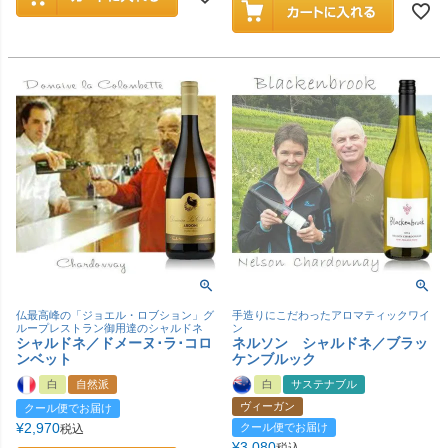
仏最高峰の「ジョエル・ロブション」グ
手造りにこだわったアロマティックワイ
ループレストラン御用達のシャルドネ
ン
シャルドネ／ドメーヌ･ラ･コロ
ネルソン シャルドネ／ブラッ
ンベット
ケンブルック
白
自然派
白
サステナブル
ヴィーガン
クール便でお届け
¥
2,970
クール便でお届け
税込
¥
3,080
税込