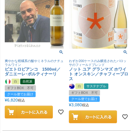
爽やかな柑橘系の酸やミネラルのナチュ
わずか200ケースのみ醸造されたバロッ
ラルワイン
サのフィールドブレンド
ピエトロビアンコ 1500ml／
ノット ユア グランマズ ホワイ
ダニエーレ･ポルティナーリ
ト オンスキン／チャフィーブロ
ス
白
自然派
白
サステナブル
ギフトBOX 不可
ギフトBOX 不可
クール便でお届け
クール便でお届け
¥
6,820
税込
¥
3,080
税込