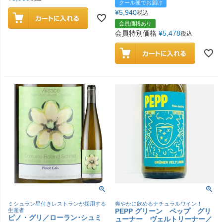
クール便でお届け
¥
5,940
税込
会員価格あり
会員特別価格
¥
5,478
税込
ミシュラン星付きレストランが採用する
爽やかに飲めるナチュラルワイン！
生産者
PEPP グリーン ペップ グリ
ピノ・グリ／ローラン･シュミ
ューナー ヴェルトリーナー／