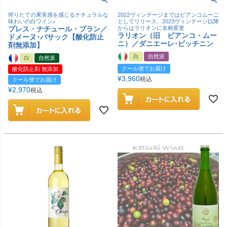
搾りたての果実感を感じるナチュラルな
2022ヴィンテージまではビアンコムーニ
味わいの白ワイン♪
としてリリース、2023ヴィンテージ以降
プレス・ナチュール・ブラン／
からはラリオンに名称変更
ラリオン（旧 ビアンコ・ムー
ドメーヌ･バサック【酸化防止
ニ）／ダニエーレ･ピッチニン
剤無添加】
白
自然派
白
自然派
クール便でお届け
酸化防止剤 無添加
¥
3,960
税込
クール便でお届け
¥
2,970
税込