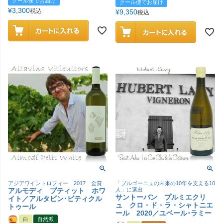
クール便でお届け
クール便でお届け
¥
3,300
税込
¥
9,350
税込
アジアワイントロフィー 2017 金賞
「ブルゴーニュの未来の10年を支える10
アルモディ プティット ホワ
人」に選出
サントーバン プルミエクリ
イト／アルタビン･ビティクル
ュ クロ・ド・ラ・シャトニエ
トゥール
ール 2020／ユベール･ラミー
白
自然派