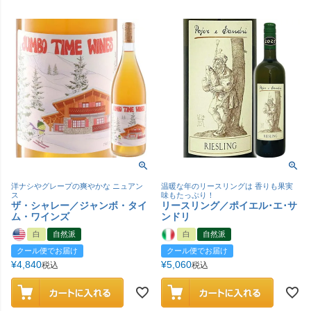
洋ナシやグレープの爽やかな ニュアン
温暖な年のリースリングは 香りも果実
ス
味もたっぷり！
ザ・シャレー／ジャンボ・タイ
リースリング／ポイエル･エ･サ
ム・ワインズ
ンドリ
白
自然派
白
自然派
クール便でお届け
クール便でお届け
¥
4,840
¥
5,060
税込
税込