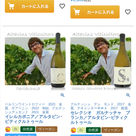
ベルリンワイントロフィー 2021 金
グルナッシュ デュ モンド 2017 金
賞、ギアペニン 2022 90pt、グルナッ
賞、デキャンターＷＷＡ 2017 銀賞
シュデュモンド 2021 金賞
セレクシオ ガルナッチャ ブ
イレルカボニア／アルタビン･
ランカ／アルタビン･ビティク
ビティクルトゥール
ルトゥール
白
自然派
ヴィーガン
白
自然派
ヴィーガン