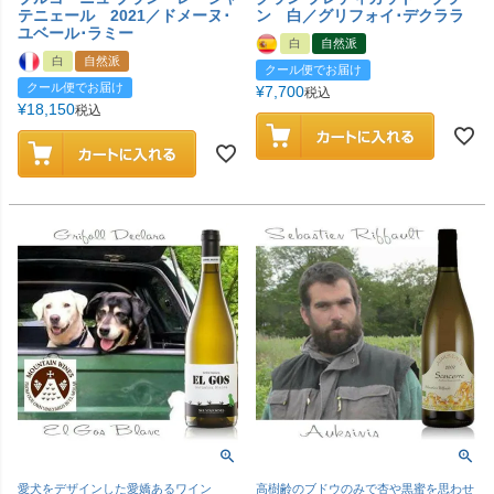
テニェール 2021／ドメーヌ･
ン 白／グリフォイ･デクララ
ユベール･ラミー
白
自然派
白
自然派
クール便でお届け
クール便でお届け
¥
7,700
税込
¥
18,150
税込
愛犬をデザインした愛嬌あるワイン
高樹齢のブドウのみで杏や黒蜜を思わせ