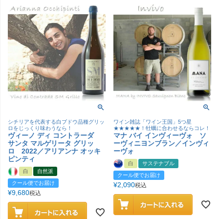
シチリアを代表する白ブドウ品種グリッ
ワイン雑誌「ワイン王国」5つ星
ロをじっくり味わうなら！
★★★★★！牡蠣に合わせるならコレ！
ヴィーノ ディ コントラーダ
マナ バイ インヴィーヴォ ソ
サンタ マルゲリータ グリッ
ーヴィニヨンブラン／インヴィ
ロ 2022／アリアンナ オッキ
ーヴォ
ピンティ
白
サステナブル
白
自然派
クール便でお届け
クール便でお届け
¥
2,090
税込
¥
9,680
税込