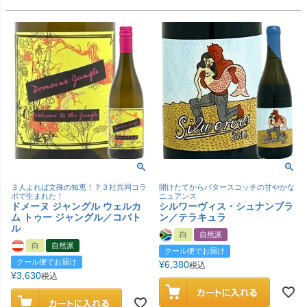
３人よれば文殊の知恵！？３社共同コラ
開けたてからバタースコッチの甘やかな
ボで生まれた！
ニュアンス
ドメーヌ ジャングル ウェルカ
シルワーヴィス・シュナンブラ
ム トゥー ジャングル／コバト
ン／テラキュラ
ル
白
自然派
白
自然派
クール便でお届け
クール便でお届け
¥
6,380
税込
¥
3,630
税込