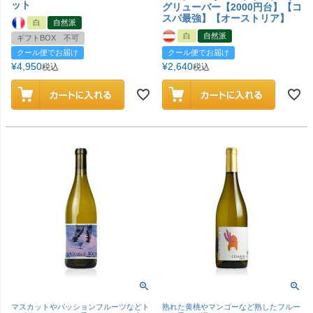
ット
グリューバー【2000円台】【コ
スパ最強】【オーストリア】
白
自然派
白
自然派
ギフトBOX 不可
クール便でお届け
クール便でお届け
¥
4,950
¥
2,640
税込
税込
マスカットやパッションフルーツなどト
熟れた黄桃やマンゴーなど熟したフルー