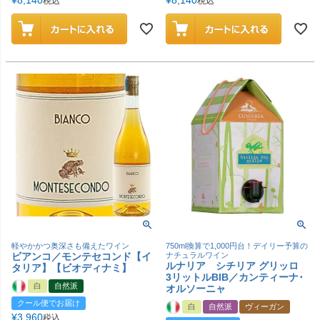
税込
税込
軽やかかつ奥深さも備えたワイン
750ml換算で1,000円台！デイリー予算の
ビアンコ／モンテセコンド【イ
ナチュラルワイン
ルナリア シチリア グリッロ
タリア】【ビオディナミ】
3リットルBIB／カンティーナ･
白
自然派
オルソーニャ
クール便でお届け
白
自然派
ヴィーガン
¥
3,960
税込