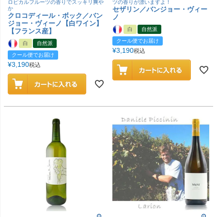
ロピカルフルーツの香りでスッキリ爽や
ツの香りが漂いますよ！
か
セザリン／バンジョー・ヴィー
クロコディール・ボック／バン
ノ
ジョー・ヴィーノ【白ワイン】
白
自然派
【フランス産】
クール便でお届け
白
自然派
¥
3,190
税込
クール便でお届け
¥
3,190
税込