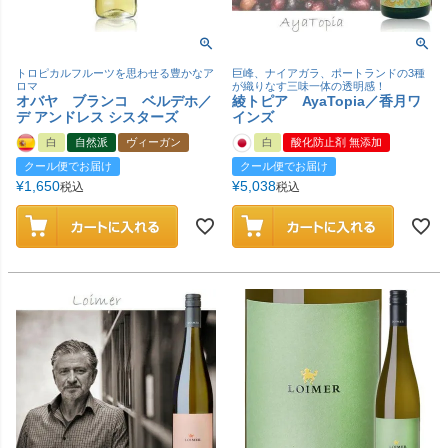
トロピカルフルーツを思わせる豊かなア
巨峰、ナイアガラ、ポートランドの3種
ロマ
が織りなす三味一体の透明感！
オバヤ ブランコ ベルデホ／
綾トピア AyaTopia／香月ワ
デ アンドレス シスターズ
インズ
白
自然派
ヴィーガン
白
酸化防止剤 無添加
クール便でお届け
クール便でお届け
¥
1,650
¥
5,038
税込
税込