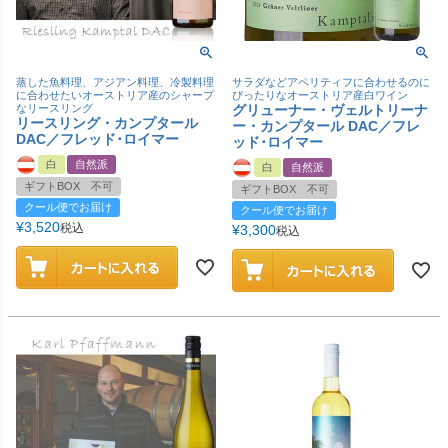
蒸した魚料理、アジアン料理、冷製料理
サラダなどアペリティフに合わせるのに
に合わせたいオーストリア産のシャープ
ぴったりなオーストリア産白ワイン
なリースリング
グリューナー・ヴェルトリーナ
リースリング・カンプタール
ー・カンプタール DAC／フレ
DAC／フレッド･ロイマー
ッド･ロイマー
白
自然派
白
自然派
ギフトBOX 不可
ギフトBOX 不可
クール便でお届け
クール便でお届け
¥
3,520
税込
¥
3,300
税込