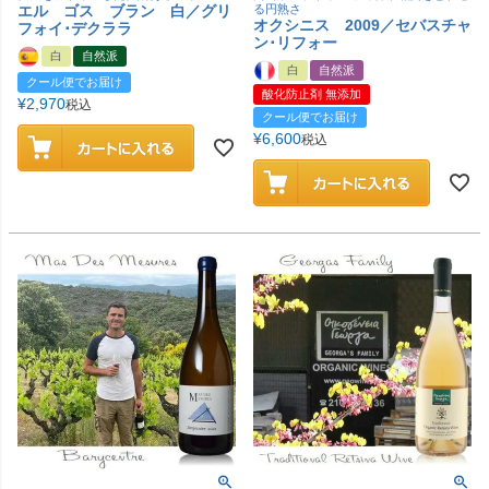
エル ゴス ブラン 白／グリ
る円熟さ
オクシニス 2009／セバスチャ
フォイ･デクララ
ン･リフォー
白
自然派
白
自然派
クール便でお届け
酸化防止剤 無添加
¥
2,970
税込
クール便でお届け
¥
6,600
税込