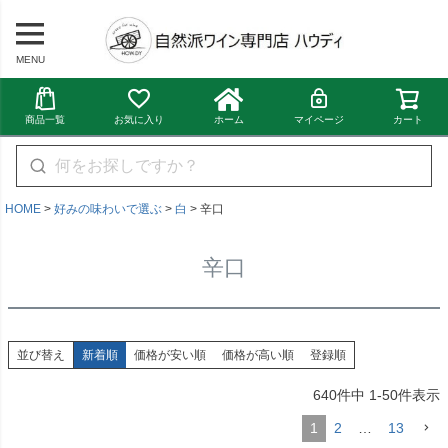
MENU
商品一覧
お気に入り
ホーム
マイページ
カート
HOME
好みの味わいで選ぶ
白
辛口
辛口
並び替え
新着順
価格が安い順
価格が高い順
登録順
640
件中
1
-
50
件表示
1
2
…
13