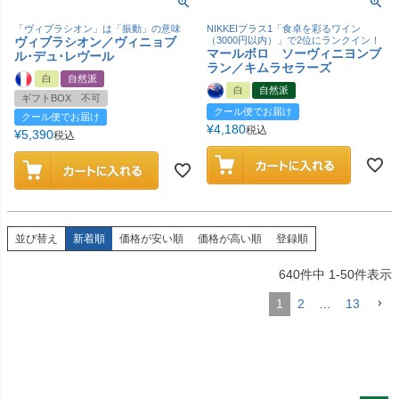
「ヴィブラシオン」は「振動」の意味
NIKKEIプラス1「食卓を彩るワイン
ヴィブラシオン／ヴィニョブ
（3000円以内）」で2位にランクイン！
マールボロ ソーヴィニヨンブ
ル･デュ･レヴール
ラン／キムラセラーズ
白
自然派
白
自然派
ギフトBOX 不可
クール便でお届け
クール便でお届け
¥
4,180
税込
¥
5,390
税込
並び替え
新着順
価格が安い順
価格が高い順
登録順
640
件中
1
-
50
件表示
1
2
…
13