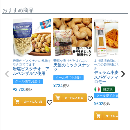
おすすめ商品
岩塩がピスタチオの風味を
芳醇な香りがたまらない
より環境負荷の少ない紙
引き立ててます
天使のミックスナッ
ースの袋包材にリニュー
岩塩ピスタチオ ア
ル
ツ
デュラム小麦 有
ルペンザルツ使用
スパゲッティ／ジ
クール便でお届け
クール便でお届け
ロモーニ
¥
734
税込
¥
2,700
自然派
税込
クール便でお届け
¥
602
税込