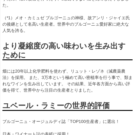
た。
（*1）メオ・カミュゼ ブルゴーニュの神様、故アンリ・ジャイエ氏
の後継として名高い生産者。世界中のブルゴーニュ愛好家に絶大な
人気を誇る。
より凝縮度の高い味わいを生み出す
ために
畑には20年以上化学肥料を使わず、リュット・レゾネ（減農薬農
法）を採用。 また、3万本という極めて高い密植率を行う事で、類ま
れなワインを生み出しています。 その結果、近年各方面から高い評
価を得て、世界中から注目の生産者とりました。
ユベール・ラミーの世界的評価
ブルゴーニュ・オージュルディ誌「TOP100生産者」に選出！
日本・ワイナート誌の表紙に採用！