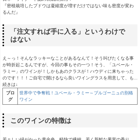
『密植栽培したブドウは凝縮度が増すだけではない味も密度が変わ
るんだ』
「注文すれば手に入る」というわけで
はない
え～っ！そんなラッキーなことがあるなんて！そう叫びたくなる事
が時折起こるんですが、今回の事もその一つ！そう、「ユベール・
ラミー」のワインが！しかもあのクラスが！ハウディに来ちゃった
のです！！！ご自宅で開けるなら良いワイングラスを用意して、も...
続きは↓
ブロ
世界中で争奪戦！ユベール・ラミー～ブルゴーニュの別格
グ
ワイン
このワインの特徴は
若々しい緑がかった黄金色。軽快で繊細、若く新鮮な果実の香り。