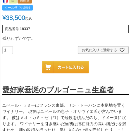
白
自然派
クール便でお届け
¥
38,500
税込
商品番号
18337
残りわずかです。
お気に入りに登録する
愛好家垂涎のブルゴーニュ生産者
ユベール・ラミーはフランス東部、サン・トーバンに本拠地を置く
ワイナリー。 現在はユベールの息子・オリヴィエ氏が営んでいま
す。 彼はメオ・カミュゼ（*1）で経験を積んだのち、ドメーヌに戻
ります。 ワイナリーを引き継いだ当初は潜在能力の高い畑だけを残
すため、畑の改植を行ったり、気に入らない畑を売却したりしまし