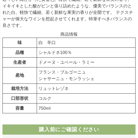
イキイキとした酸がピンと張り詰めたような、優美でバランスのと
れた白。軽快で繊細、若く新鮮な果実の香りが全開です。 テクスチ
ャーが偉大なワインを想起させてくれます。特筆すべきバランスの
良さです。
商品情報
味
白 辛口
品種
シャルドネ100％
生産者
ドメーヌ・ユベール・ラミー
フランス・ブルゴーニュ
産地
シャサーニュ・モンラッシェ
栽培方法
リュットレゾネ
口部形状
コルク
容量
750ml
購入前にご確認ください