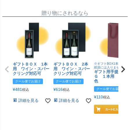
贈り物にされるなら
ギフトＢＯＸ 1本
ギフトＢＯＸ 2本
※ギフトBOX1本用はこ
紙袋には入りません
用 ワイン・スパー
用 ワイン・スパー
ギフト用手提げＢ
クリング対応可
クリング対応可
Ｇ １本用 エン
色
クール便でお届け
クール便でお届け
¥
481
¥
616
クール便でお届け
税込
税込
¥
110
税込
詳細を見る
詳細を見る