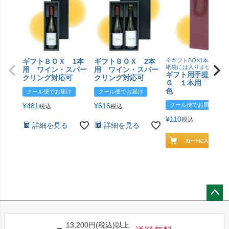
ギフトＢＯＸ 1本
ギフトＢＯＸ 2本
※ギフトBOX1本用はこ
紙袋には入りません
用 ワイン・スパー
用 ワイン・スパー
ギフト用手提げＢ
クリング対応可
クリング対応可
Ｇ １本用 エン
色
クール便でお届け
クール便でお届け
¥
481
¥
616
クール便でお届け
税込
税込
¥
110
税込
詳細を見る
詳細を見る
ペー
ジト
13,200円(税込)以上
ップ