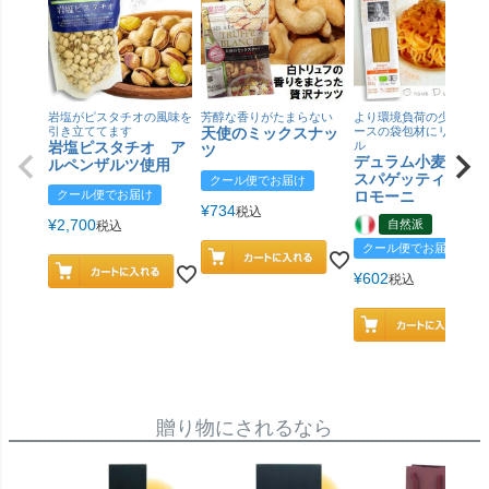
岩塩がピスタチオの風味を
芳醇な香りがたまらない
より環境負荷の少ない紙
引き立ててます
天使のミックスナッ
ースの袋包材にリニュー
岩塩ピスタチオ ア
ル
ツ
デュラム小麦 有
ルペンザルツ使用
スパゲッティ／ジ
クール便でお届け
クール便でお届け
ロモーニ
¥
734
税込
¥
2,700
自然派
税込
クール便でお届け
¥
602
税込
贈り物にされるなら