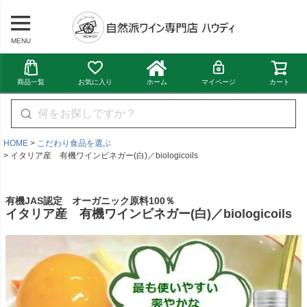
MENU
商品一覧
お気に入り
ホーム
マイページ
カート
HOME
こだわり食品を選ぶ
イタリア産 有機ワインビネガー(白)／biologicoils
有機JAS認定 オーガニック原料100％
イタリア産 有機ワインビネガー(白)／biologicoils