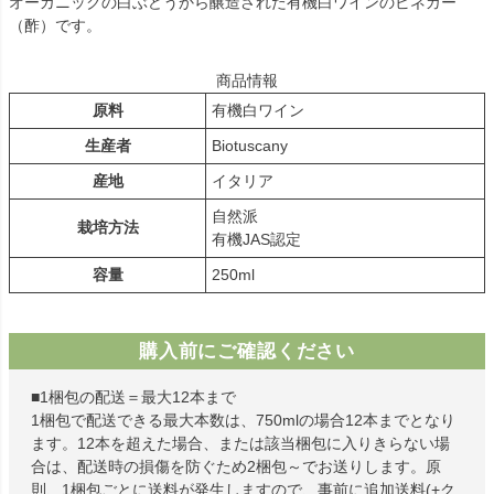
オーガニックの白ぶどうから醸造された有機白ワインのビネガー
（酢）です。
商品情報
原料
有機白ワイン
生産者
Biotuscany
産地
イタリア
自然派
栽培方法
有機JAS認定
容量
250ml
購入前にご確認ください
■1梱包の配送＝最大12本まで
1梱包で配送できる最大本数は、750mlの場合12本までとなり
ます。12本を超えた場合、または該当梱包に入りきらない場
合は、配送時の損傷を防ぐため2梱包～でお送りします。原
則、1梱包ごとに送料が発生しますので、事前に追加送料(+ク