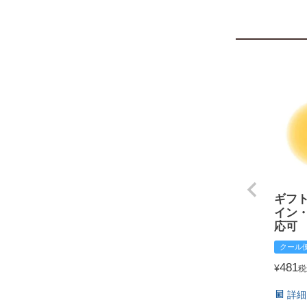
ギフ
イン
応可
クール
481
¥
税
詳細