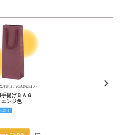
X1本用はこの紙袋には入り
用手提げＢＡＧ
 エンジ色
お届け