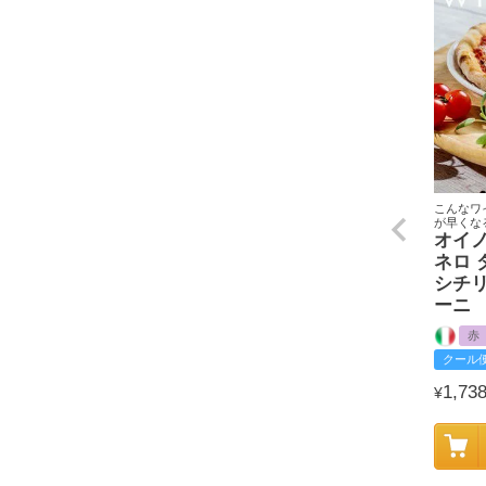
こんなワ
が早くな
オイ
ネロ
シチ
ーニ
赤
クール
1,73
¥