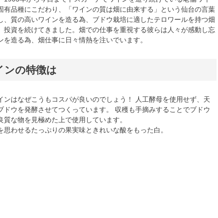
固有品種にこだわり、「ワインの質は畑に由来する」という仙台の言葉
し、質の高いワインを造る為、ブドウ栽培に適したテロワールを持つ畑
、投資を続けてきました。畑での仕事を重視する彼らは人々が感動し忘
ンを造る為、畑仕事に日々情熱を注いでいます。
インの特徴は
インはなぜこうもコスパが良いのでしょう！ 人工酵母を使用せず、天
ブドウを発酵させてつくっています。 収穫も手摘みすることでブドウ
良質な物を見極めた上で使用しています。
を思わせるたっぷりの果実味ときれいな酸をもった白。