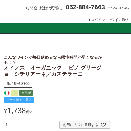
052-884-7663
お問合せはお気軽に
（10:00〜20:00)
ログイン
ワイン通信
こんなワインが毎日飲めるなら帰宅時間が早くなるか
も！？
オイノス オーガニック ピノ グリージ
ョ シチリアーネ／カステラーニ
商品番号
8700
白
自然派
クール便でお届け
1,738
¥
税込
お気に入りに登録する