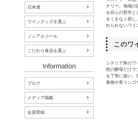
ナリー。地場の
日本酒
を自らの哲学と
をくまなく探し
ワイングッズを選ぶ
れられないワイ
ノンアルコール
このワ
こだわり食品を選ぶ
シチリア島のワ
Information
然の酵母だけで
を丁寧に扱い、
黄桃や青リンゴ
ブログ
メディア掲載
会員登録