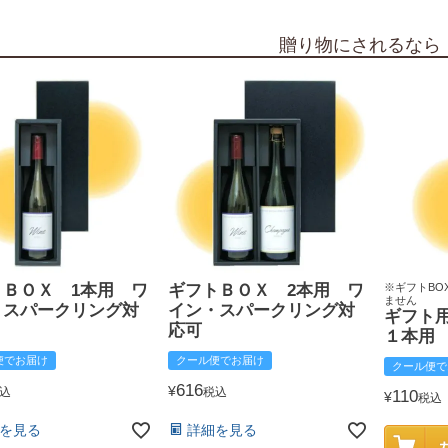
贈り物にされるなら
トＢＯＸ 1本用 ワ
ギフトＢＯＸ 2本用 ワ
※ギフトBO
ません
・スパークリング対
イン・スパークリング対
ギフト
応可
１本用
便でお届け
クール便でお届け
クール便で
616
¥
込
税込
110
¥
税込
を見る
詳細を見る