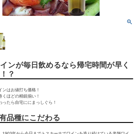
インが毎日飲めるなら帰宅時間が早く
！？
インはお値打ち価格！
巻くほどの精鋭揃い！
わったら自宅ににまっしぐら！
有品種にこだわる
、1903年から今日までトスカーナでワインを造り続けている老舗ワイ