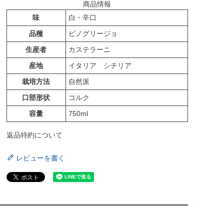
商品情報
味
白・辛口
品種
ピノグリージョ
生産者
カステラーニ
産地
イタリア シチリア
栽培方法
自然派
口部形状
コルク
容量
750ml
返品特約について
レビューを書く