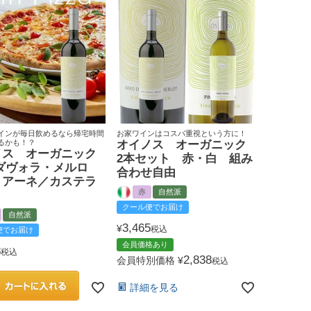
インが毎日飲めるなら帰宅時間
お家ワインはコスパ重視という方に！
るかも！？
オイノス オーガニック
ノス オーガニック
2本セット 赤・白 組み
 ダヴォラ・メルロ
合わせ自由
リアーネ／カステラ
赤
自然派
クール便でお届け
自然派
3,465
¥
税込
便でお届け
会員価格あり
8
税込
2,838
会員特別価格
¥
税込
詳細を見る