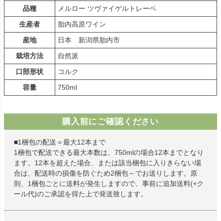
品種
メルロー ツヴァイゲルトレーベ
生産者
胎内高原ワイン
産地
日本 新潟県胎内市
栽培方法
自然派
口部形状
コルク
容量
750ml
購入前にご確認ください
■1梱包の配送＝最大12本まで
1梱包で配送できる最大本数は、750mlの場合12本までとなり
ます。12本を超えた場合、または該当梱包に入りきらない場
合は、配送時の損傷を防ぐため2梱包～でお送りします。原
則、1梱包ごとに送料が発生しますので、事前に追加送料(+ク
ール代)のご承認を得た上で発送致します。