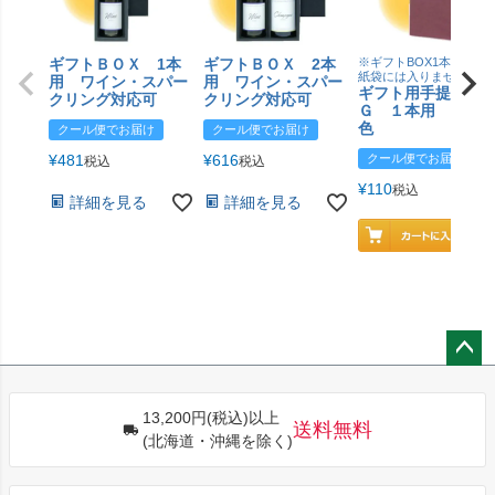
ギフトＢＯＸ 1本
ギフトＢＯＸ 2本
※ギフトBOX1本用はこ
紙袋には入りません
用 ワイン・スパー
用 ワイン・スパー
ギフト用手提げＢ
クリング対応可
クリング対応可
Ｇ １本用 エン
色
クール便でお届け
クール便でお届け
¥
481
¥
616
クール便でお届け
税込
税込
¥
110
税込
詳細を見る
詳細を見る
ペー
ジト
13,200円(税込)以上
ップ
送料無料
(北海道・沖縄を除く)
へ