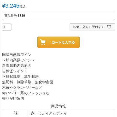
¥
3,245
税込
商品番号
8739
お気に入りに登録する
国産自然派ワイン
～胎内高原ワイン～
新潟県胎内高原の
自然派ワイン！
不耕起栽培、草生栽培、
無肥料、無除草剤、無化学農薬
木苺やクランベリーなど
赤いベリー系のフレッシュな
香りが印象的
商品情報
味
赤・ミディアムボディ