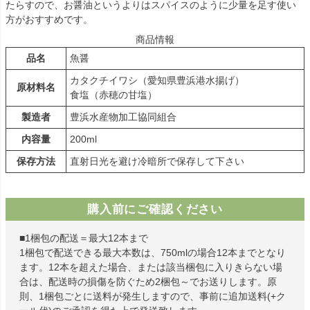
たらすので、お醤油というよりはスパイスのように少量を足す使い
方がおすすめです。
商品情報
品名
魚醤
カタクチイワシ（愛知県豊浜港水揚げ）
原材料名
食塩（赤穂の甘塩）
製造者
豊浜水産物加工協同組合
内容量
200ml
保存方法
直射日光を避け冷暗所で保存して下さい
購入前にご確認ください
■1梱包の配送＝最大12本まで
1梱包で配送できる最大本数は、750mlの場合12本までとなり
ます。12本を超えた場合、または該当梱包に入りきらない場
合は、配送時の損傷を防ぐため2梱包～でお送りします。原
則、1梱包ごとに送料が発生しますので、事前に追加送料(+ク