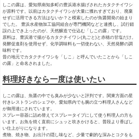
しこの露は、愛知県南知多町の豊浜港水揚げされたカタクチイワシ
が原料です。以前はカタクチイワシが大量に獲れすぎており、廃棄
せずに活用できる方法はないか？と模索したのが魚醤開発の始まり
でした。 豊浜水産物加工協同組合が専門機関などと連携し、試行錯
誤の上でき上ったのが、天然醸造で仕込む「しこの露」です。
原料は、豊浜港で揚がるカタクチイワシ(丸ごと)と赤穂の甘塩だけ。
発酵促進剤を使用せず、化学調味料も一切使わない、天然発酵の調
味料です。
昔の地元でカタクチイワシを「しこ」と呼んでいたことから「しこ
の露」と命名されました。
料理好きなら一度は使いたい
しこの露は、魚醤の中でも臭みが少ないと評判です。関東方面の星
付きレストランのシェフや、愛知県内でも腕の立つ料理人さんなど
が御用達にされています。
スプレー容器に詰め替えてスプレータイプにして使う料理人の方も
います。お魚を焼く直前にシュッと吹きかけると、普段より香ばし
い仕上がりになります。
煮物、焼き物、お出汁の隠し味など、少量で劇的な深みとコクをも