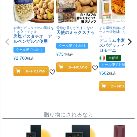
岩塩がピスタチオの風味を
芳醇な香りがたまらない
より環境負荷の少ない紙
引き立ててます
天使のミックスナッ
ースの袋包材にリニュー
岩塩ピスタチオ ア
ル
ツ
デュラム小麦 有
ルペンザルツ使用
スパゲッティ／ジ
クール便でお届け
クール便でお届け
ロモーニ
¥
734
税込
¥
2,700
自然派
税込
クール便でお届け
¥
602
税込
贈り物にされるなら