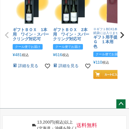
ギフトＢＯＸ 1本
ギフトＢＯＸ 2本
※ギフトBOX1本用はこ
紙袋には入りません
用 ワイン・スパー
用 ワイン・スパー
ギフト用手提げＢ
クリング対応可
クリング対応可
Ｇ １本用 エン
色
クール便でお届け
クール便でお届け
¥
481
¥
616
クール便でお届け
税込
税込
¥
110
税込
詳細を見る
詳細を見る
ペー
ジト
13,200円(税込)以上
ップ
送料無料
(北海道・沖縄を除く)