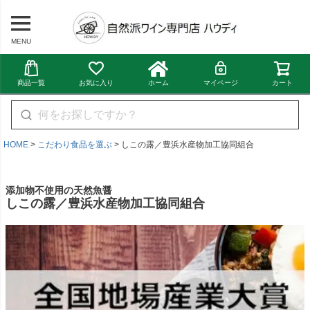
MENU
商品一覧
お気に入り
ホーム
マイページ
カート
HOME
こだわり食品を選ぶ
しこの露／豊浜水産物加工協同組合
添加物不使用の天然魚醤
しこの露／豊浜水産物加工協同組合