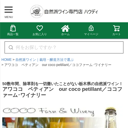
MENU
商品一覧
お気に入り
ホーム
マイページ
カート
HOME
自然派ワイン｜栽培・醸造方法で選ぶ
アワココ ペティアン our coco petillant／ココファーム･ワイナリー
50数年間、除草剤を一切撒いたことがない栃木県の自然派ワイン！
アワココ ペティアン our coco petillant／ココフ
ァーム･ワイナリー