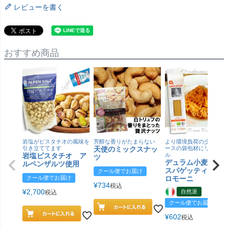
レビューを書く
おすすめ商品
岩塩がピスタチオの風味を
芳醇な香りがたまらない
より環境負荷の少ない紙
引き立ててます
天使のミックスナッ
ースの袋包材にリニュー
岩塩ピスタチオ ア
ル
ツ
デュラム小麦 有
ルペンザルツ使用
スパゲッティ／ジ
クール便でお届け
クール便でお届け
ロモーニ
¥
734
税込
¥
2,700
自然派
税込
クール便でお届け
¥
602
税込