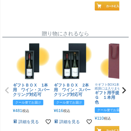
贈り物にされるなら
ギフトＢＯＸ 1本
ギフトＢＯＸ 2本
※ギフトBOX1本用はこ
紙袋には入りません
用 ワイン・スパー
用 ワイン・スパー
ギフト用手提げＢ
クリング対応可
クリング対応可
Ｇ １本用 エン
色
クール便でお届け
クール便でお届け
¥
481
¥
616
クール便でお届け
税込
税込
¥
110
税込
詳細を見る
詳細を見る