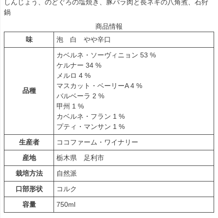
しんじょう、のどぐろの塩焼き、豚バラ肉と長ネギの八角煮、石狩
鍋
商品情報
味
泡 白 やや辛口
カベルネ・ソーヴィニョン 53 %
ケルナー 34 %
メルロ 4 %
マスカット・ベーリーA 4 %
品種
バルベーラ 2 %
甲州 1 %
カベルネ・フラン 1 %
プティ・マンサン 1 %
生産者
ココファーム・ワイナリー
産地
栃木県 足利市
栽培方法
自然派
口部形状
コルク
容量
750ml