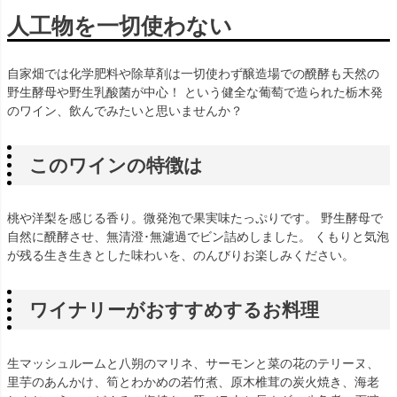
人工物を一切使わない
自家畑では化学肥料や除草剤は一切使わず醸造場での醗酵も天然の
野生酵母や野生乳酸菌が中心！ という健全な葡萄で造られた栃木発
のワイン、飲んでみたいと思いませんか？
このワインの特徴は
桃や洋梨を感じる香り。微発泡で果実味たっぷりです。 野生酵母で
自然に醗酵させ、無清澄･無濾過でビン詰めしました。 くもりと気泡
が残る生き生きとした味わいを、のんびりお楽しみください。
ワイナリーがおすすめするお料理
生マッシュルームと八朔のマリネ、サーモンと菜の花のテリーヌ、
里芋のあんかけ、筍とわかめの若竹煮、原木椎茸の炭火焼き、海老