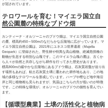
が冠されています。
テロワールを育む！マイエラ国立自
然公園麓の特殊なブドウ畑
カンティーナ・オルソーニャのブドウ畑は、マイエラ国立自然公園
の麓、標高約450～500mのなだらかな丘陵地に広がっています。マ
イエラ国立自然公園は、2021年にユネスコ世界遺産（Majella
Geopark）に登録された、野生林や特異な高山植物、絶滅危惧種の
動物が生息する特別な山塊です。このマイエラ山塊の麓は、古くか
ら人々が自然と共存しながら耕作を行ってきた歴史があります。
標高800mの緩やかな丘陵地にあるブドウ畑は、石灰質岩盤が迫り出
す場所もあれば、粘土石灰質土壌に覆われた耕作地もあり、この地
域の多様なテロワールを形成しています。ハーブや樫など地中海沿
岸と同じ植物相も見られますが、気温はこちらの方が低いのが特徴
です。この特殊な環境が、オルソーニャのブドウの個性を育んでい
ます。
【循環型農業】土壌の活性化と植物病