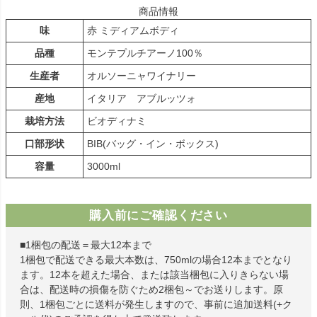
商品情報
味
赤 ミディアムボディ
品種
モンテプルチアーノ100％
生産者
オルソーニャワイナリー
産地
イタリア アブルッツォ
栽培方法
ビオディナミ
口部形状
BIB(バッグ・イン・ボックス)
容量
3000ml
購入前にご確認ください
■1梱包の配送＝最大12本まで
1梱包で配送できる最大本数は、750mlの場合12本までとなり
ます。12本を超えた場合、または該当梱包に入りきらない場
合は、配送時の損傷を防ぐため2梱包～でお送りします。原
則、1梱包ごとに送料が発生しますので、事前に追加送料(+ク