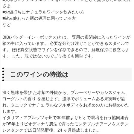
さま
■お値打ちにナチュラルワインを飲みたい方
■飲み終わった瓶の処理に困っている方
など
BIB(バッグ・イン・ボックス)とは、 専用の密閉袋に入ったワインが
箱の中に入っています。 必要な分だけ注ぐことができるスタイルで
す。 ほぼ真空状態でワインを保存できるので、鮮度保持に役立ちま
す。 また、瓶ではないのでゴミ捨ても簡単です。
このワインの特徴は
深く黒味を帯び た赤紫の外観から、ブルーベリーやカシスジャム、
ヨーグルトの香り を感じます。濃厚でボリュームある果実味が溢
れ、タニックでナチュ ラルなフルボディをお求めの方にお勧めいた
します。
イタリア・アブルッツォ州で30年前よりビオで栽培を行う協同組合
が05年よりビオディナミ農法で育ったモンテプルチアーノをステン
レスタンクで15日間発酵後、24 ヶ月熟成しました。