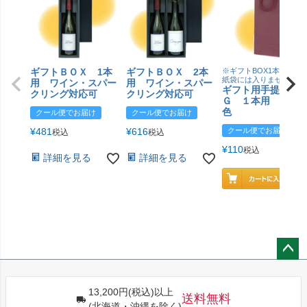
ギフトＢＯＸ 1本
ギフトＢＯＸ 2本
※ギフトBOX1本用はこ
紙袋には入りません
用 ワイン・スパー
用 ワイン・スパー
ギフト用手提げＢ
クリング対応可
クリング対応可
Ｇ １本用 エン
色
クール便でお届け
クール便でお届け
¥
481
¥
616
クール便でお届け
税込
税込
¥
110
税込
詳細を見る
詳細を見る
ペー
ジト
13,200円(税込)以上
ップ
送料無料
(北海道・沖縄を除く)