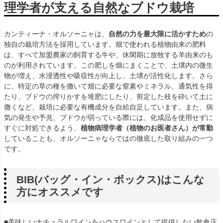
理学者が支える自然なブドウ栽培
カンティーナ・オルソーニャは、
自然の力を最大限に活かすため
の
独自の栽培方法を採用しています。畑で使われる植物由来の肥料
は、すべて加盟農家の飼育する牛や、休閑期に放牧する羊由来のも
のが利用されています。この肥しを畑にまくことで、土壌内の微生
物が増え、水浸透性や吸収性が向上し、土壌が活性化します。さら
に、特定の草の種を撒いて畑に必要な窒素やミネラル、通気性を得
たり、ブドウの搾りかすを堆肥にしたり、剪定した枝を砕いて土に
撒くなど、栽培に必要な有機成分を自給自足しています。また、病
気の発生や予兆、ブドウが弱っている際には、化成品を使用せずに
すぐに対処できるよう、
植物病理学者（植物のお医者さん）が常勤
していることも、オルソーニャならではの徹底した取り組みの一つ
です。
BIB(バッグ・イン・ボックス)はこんな
方にオススメです
■美味しいナチュラルワインをハウスワインとして提供したい飲食店