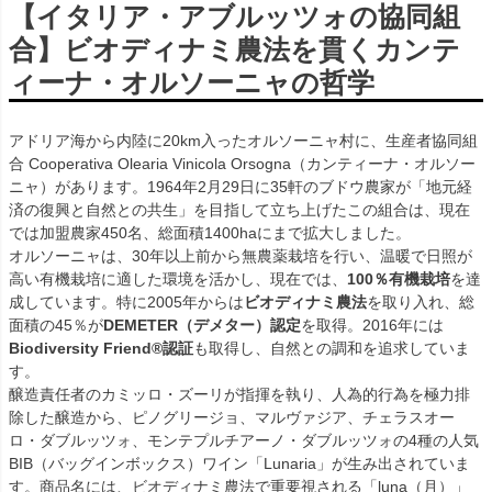
【イタリア・アブルッツォの協同組
合】ビオディナミ農法を貫くカンテ
ィーナ・オルソーニャの哲学
アドリア海から内陸に20km入ったオルソーニャ村に、生産者協同組
合 Cooperativa Olearia Vinicola Orsogna（カンティーナ・オルソー
ニャ）があります。1964年2月29日に35軒のブドウ農家が「地元経
済の復興と自然との共生」を目指して立ち上げたこの組合は、現在
では加盟農家450名、総面積1400haにまで拡大しました。
オルソーニャは、30年以上前から無農薬栽培を行い、温暖で日照が
高い有機栽培に適した環境を活かし、現在では、
100％有機栽培
を達
成しています。特に2005年からは
ビオディナミ農法
を取り入れ、総
面積の45％が
DEMETER（デメター）認定
を取得。2016年には
Biodiversity Friend®認証
も取得し、自然との調和を追求していま
す。
醸造責任者のカミッロ・ズーリが指揮を執り、人為的行為を極力排
除した醸造から、ピノグリージョ、マルヴァジア、チェラスオー
ロ・ダブルッツォ、モンテプルチアーノ・ダブルッツォの4種の人気
BIB（バッグインボックス）ワイン「Lunaria」が生み出されていま
す。商品名には、ビオディナミ農法で重要視される「luna（月）」