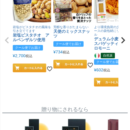
岩塩がピスタチオの風味を
芳醇な香りがたまらない
より環境負荷の少ない紙
引き立ててます
天使のミックスナッ
ースの袋包材にリニュー
岩塩ピスタチオ ア
ル
ツ
デュラム小麦 有
ルペンザルツ使用
スパゲッティ／ジ
クール便でお届け
クール便でお届け
ロモーニ
¥
734
税込
¥
2,700
自然派
税込
クール便でお届け
¥
602
税込
贈り物にされるなら