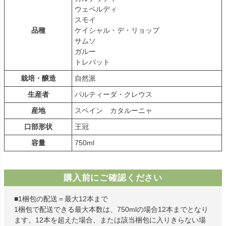
ウェペルディ
スモイ
品種
ケイシャル・デ・リョップ
サムソ
ガルー
トレパット
栽培・醸造
自然派
生産者
パルティーダ・クレウス
産地
スペイン カタルーニャ
口部形状
王冠
容量
750ml
購入前にご確認ください
■1梱包の配送＝最大12本まで
1梱包で配送できる最大本数は、750mlの場合12本までとなり
ます。12本を超えた場合、または該当梱包に入りきらない場