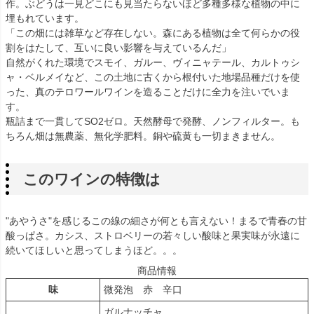
作。ぶどうは一見どこにも見当たらないほど多種多様な植物の中に
埋もれています。
「この畑には雑草など存在しない。森にある植物は全て何らかの役
割をはたして、互いに良い影響を与えているんだ」
自然がくれた環境でスモイ、ガルー、ヴィニャテール、カルトゥシ
ャ・ベルメイなど、この土地に古くから根付いた地場品種だけを使
った、真のテロワールワインを造ることだけに全力を注いでいま
す。
瓶詰まで一貫してSO2ゼロ。天然酵母で発酵、ノンフィルター。も
ちろん畑は無農薬、無化学肥料。銅や硫黄も一切まきません。
このワインの特徴は
"あやうさ"を感じるこの線の細さが何とも言えない！まるで青春の甘
酸っぱさ。カシス、ストロベリーの若々しい酸味と果実味が永遠に
続いてほしいと思ってしまうほど。。。
商品情報
味
微発泡 赤 辛口
ガルナッチャ