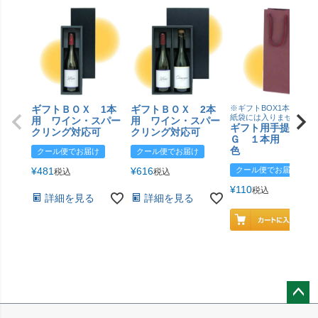
ギフトＢＯＸ 1本
ギフトＢＯＸ 2本
※ギフトBOX1本用はこ
紙袋には入りません
用 ワイン・スパー
用 ワイン・スパー
ギフト用手提げＢ
クリング対応可
クリング対応可
Ｇ １本用 エン
色
クール便でお届け
クール便でお届け
¥
481
¥
616
クール便でお届け
税込
税込
¥
110
税込
詳細を見る
詳細を見る
ペー