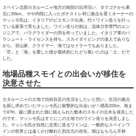
スペイン北部カタルーニャ地方の南部の沿岸沿い、タラゴナから東
北に30km。 やや内陸に入ったボナストレ村に拠点を置くオーナーの
マッシモ氏は、イタリアのピエモンテ出身。代々ワイン造りを行っ
ている家系で育ちました。ワイン造りの前は、流体力学専門のエン
ジニアで、パラグライダーの羽を作っていました。イタリア軍のパ
ラシュート・ライセンスを持ち、スカイダイビングの達人でありな
がら、登山家、クライマー、海ではセイラーでもありました。
「空」と「海」を愛した彼が最終的にたどり着いたのは「土」だで
した。
地場品種スモイとの出会いが移住を
決意させた
カタルーニャの土地で自給自足の生活をしたいと想い、生活の拠点
を探し求めていたマッシモ氏に衝撃的な出会いが！標高200m、海ま
で4?H、森に囲まれた畑に植えられた数本のスモイの古木を発見した
のです。マッシモ氏はすぐにこの土地でのワイン造りを決意しまし
た。マッシモ氏が自然に忠実に造るワインは、一般的なスペインワ
インの世界とは遠くかけ離れた別次元の存在。畑はもちろん不耕