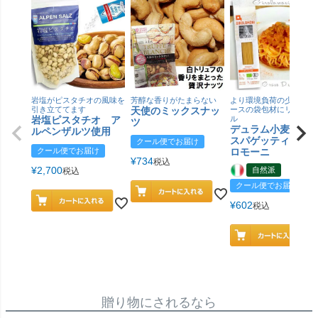
岩塩がピスタチオの風味を
芳醇な香りがたまらない
より環境負荷の少ない紙
引き立ててます
天使のミックスナッ
ースの袋包材にリニュー
岩塩ピスタチオ ア
ル
ツ
デュラム小麦 有
ルペンザルツ使用
スパゲッティ／ジ
クール便でお届け
クール便でお届け
ロモーニ
¥
734
税込
¥
2,700
自然派
税込
クール便でお届け
¥
602
税込
贈り物にされるなら