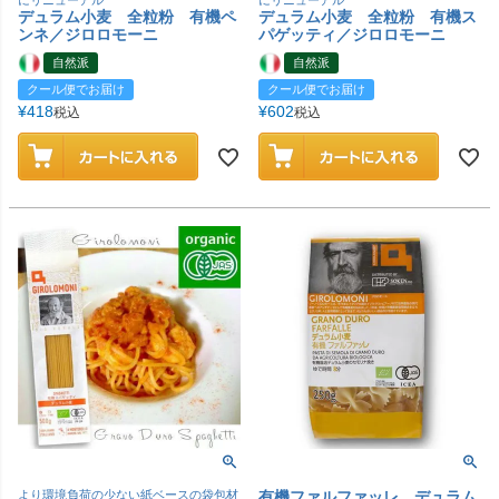
にリニューアル
にリニューアル
デュラム小麦 全粒粉 有機ペ
デュラム小麦 全粒粉 有機ス
ンネ／ジロロモーニ
パゲッティ／ジロロモーニ
自然派
自然派
クール便でお届け
クール便でお届け
¥
418
¥
602
税込
税込
より環境負荷の少ない紙ベースの袋包材
有機ファルファッレ デュラム