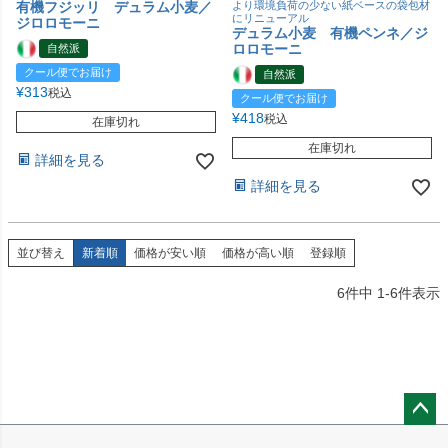
有機フジッリ デュラム小麦／
より環境負荷の少ない紙ベースの袋包材
にリニューアル
ジロロモーニ
デュラム小麦 有機ペンネ／ジ
ロロモーニ
自然派
クール便でお届け
自然派
¥
313
税込
クール便でお届け
¥
418
税込
在庫切れ
在庫切れ
詳細を見る
詳細を見る
並び替え
新着順
価格が安い順
価格が高い順
登録順
6
件中
1
-
6
件表示
ペー