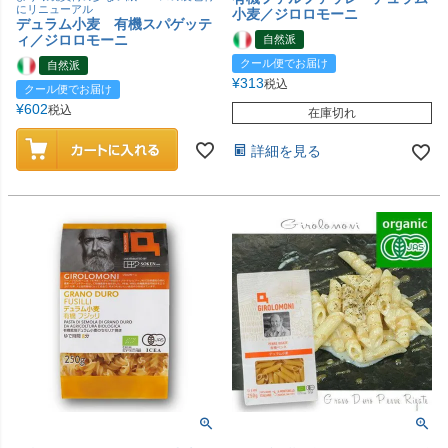
にリニューアル
小麦／ジロロモーニ
デュラム小麦 有機スパゲッテ
ィ／ジロロモーニ
自然派
クール便でお届け
自然派
¥
313
税込
クール便でお届け
¥
602
税込
在庫切れ
詳細を見る