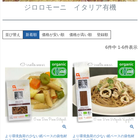
ジロロモーニ イタリア有機
並び替え
新着順
価格が安い順
価格が高い順
登録順
6
件中
1
-
6
件表示
より環境負荷の少ない紙ベースの袋包材
より環境負荷の少ない紙ベースの袋包材