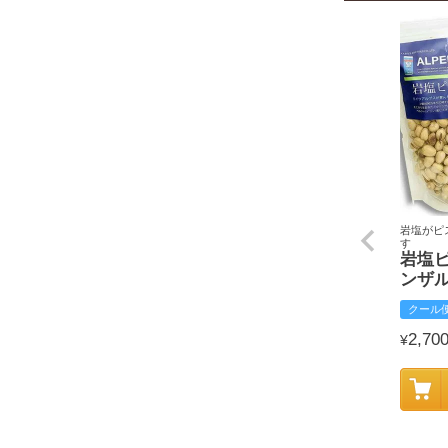
岩塩がピ
す
岩塩
ンザ
クール
2,70
¥