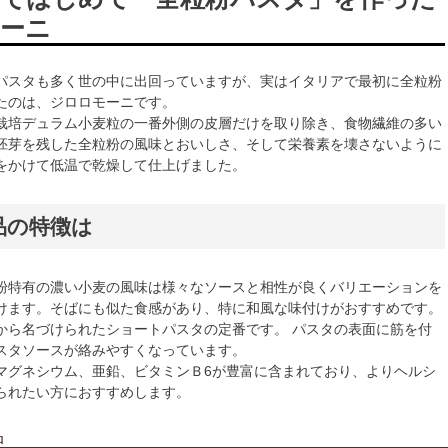
ーニ
パスタも多く世の中に出回っていますが、実はイタリアで最初に全粒粉
たのは、ジロロモーニです。
栽培デュラム小麦粒の一番外側の皮層だけを取り除き、食物繊維の多い
胚芽を残した全粒粉の風味とおいしさ、そして栄養素を壊さないように
をかけて低温で乾燥して仕上げました。
品の特徴は
粉特有の濃い小麦の風味は様々なソースと相性が良くバリエーションを
けます。そばにも似た食感があり、特に和風な味付けがおすすめです。
から名づけられたショートパスタの定番です。 パスタの表面に筋を付
スタソースが絡みやすくなっています。
マグネシウム、亜鉛、ビタミンＢ6が豊富に含まれており、よりヘルシ
られたい方におすすめします。
品