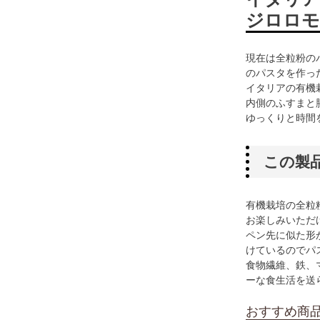
ジロロモ
現在は全粒粉の
のパスタを作っ
イタリアの有機
内側のふすまと
ゆっくりと時間
この製
有機栽培の全粒
お楽しみいただ
ペン先に似た形
けているのでパ
食物繊維、鉄、
ーな食生活を送
おすすめ商