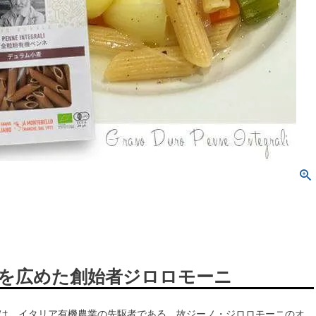
を広めた創始者ジロロモーニ
NI®は、イタリア有機農業の先駆者である、故ジーノ・ジロロモーニのオ