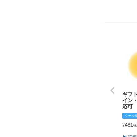
ギフ
イン
応可
クール
481
¥
税