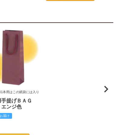
X1本用はこの紙袋には入り
用手提げＢＡＧ
 エンジ色
お届け