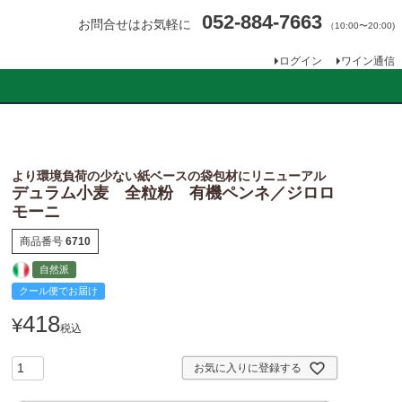
052-884-7663
お問合せはお気軽に
（10:00〜20:00)
ログイン
ワイン通信
より環境負荷の少ない紙ベースの袋包材にリニューアル
デュラム小麦 全粒粉 有機ペンネ／ジロロ
モーニ
商品番号
6710
自然派
クール便でお届け
418
¥
税込
お気に入りに登録する