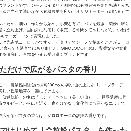
のブランドです。ジーノはイタリア国内では有機農法を阻む悪法と立ち
一線に立って戦いながら有機農業を広めたオリジネーター（創始者）で
法のために畑の土作りから始め、小麦を育て、パンを焼き、製粉に取り
場を立ち上げ、国内外に共感して販売する仲間を増やしながら、いわば
かもオーガニックで実現しました。
ック先進地ヨーロッパですが、イタリアでジーノが始めたことがヨーロ
と言っても過言ではありません。GIROLOMONI®は、豊穣な食や文化
する徹底した意志をいまも受け継ぐブランドです。
ただけで広がるパスタの香り
モーニ農業協同組合は標高500mの小高い山の上にあり、イゾラ・デ
美しい丘陵地帯を一望にできます。
（修道院跡）の名は「モンテ・ベッロ（美しい山）」。 世界遺産に登
街ウルビーノからほど近く、食だけでなく文化的にも豊かなエリアで
で広がるパスタの香りは、ジロロモーニの故郷の香りです。
ではじめて「全粒粉パスタ」を作った