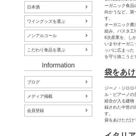
ーガニック食品
日本酒
向かうなど、第
す。
ワイングッズを選ぶ
オーガニック農
組み、パスタ工
ノンアルコール
6次産業を、し
いまやオーガニ
こだわり食品を選ぶ
ッパに広まった 
を守り抜こうと
Information
袋をあけ
ブログ
ジーノ・ジロロ
ル・ピアーノの
メディア掲載
組合が入る建物
録された中世の
会員登録
す。
袋をあけただけ
イタリア