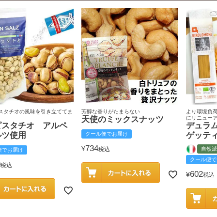
スタチオの風味を引き立ててま
芳醇な香りがたまらない
より環境負
天使のミックスナッツ
にリニュー
ピスタチオ アルペ
デュラ
ルツ使用
クール便でお届け
ゲッテ
734
¥
税込
自然派
便でお届け
クール便で
0
税込
602
¥
税込