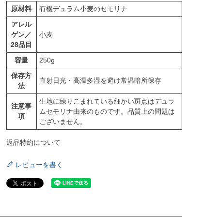
原材料
有機デュラム小麦のセモリナ
アレル
ゲン／
小麦
28品目
容量
250g
保存方
直射日光・高温多湿を避け常温暗所保存
法
生地に練りこまれている細かい斑点はデュラ
注意事
ムセモリナ由来のものです。品質上の問題は
項
ございません。
返品特約について
レビューを書く