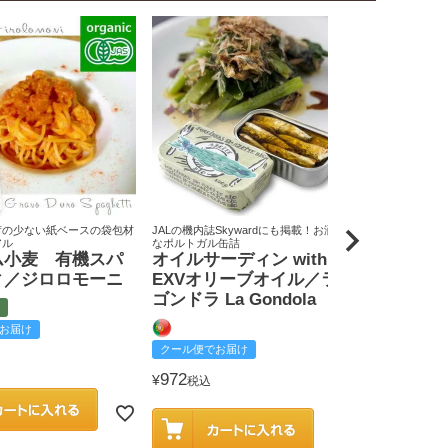
荷の少ない紙ベースの袋包材
JALの機内誌Skywardにも掲載！お洒落
原料米は全て国
アル
なポルトガル缶詰
りん屋
ム小麦 有機スパ
オイルサーディン with
戸田みりん
ィ／ジロロモーニ
EXVオリーブオイル／ラ
富
ゴンドラ La Gondola
お届け
クール便でお
クール便でお届け
2,585
¥
税込
972
¥
税込