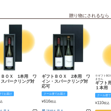
贈り物にされるなら
トＢＯＸ 1本用 ワ
ギフトＢＯＸ 2本用 ワ
※ギフトBO
ません
・スパークリング対
イン・スパークリング対
ギフト
応可
１本用
便でお届け
クール便でお届け
クール便で
616
¥
込
税込
110
¥
税込