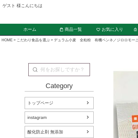
ゲスト 様こんにちは
ホーム
商品一覧
お気に入り
HOME
こだわり食品を選ぶ
デュラム小麦 全粒粉 有機ペンネ／ジロロモー
Category
トップページ
instagram
酸化防止剤 無添加