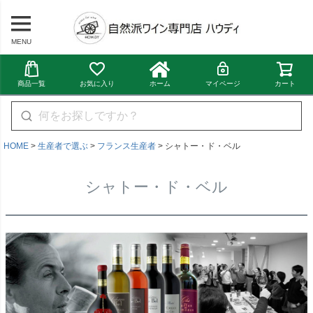
MENU
商品一覧
お気に入り
ホーム
マイページ
カート
HOME
生産者で選ぶ
フランス生産者
シャトー・ド・ベル
シャトー・ド・ベル