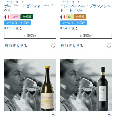
ラワイナリー！
ラワイナリー！
ボルドー ロゼ／シャトー･ド･
エシャペ・ベル・ブラン／シャ
ベル
トー･ド･ベル
ロゼ
自然派
白
自然派
クール便でお届け
クール便でお届け
¥
1,958
¥
2,420
税込
税込
在庫切れ
在庫切れ
詳細を見る
詳細を見る