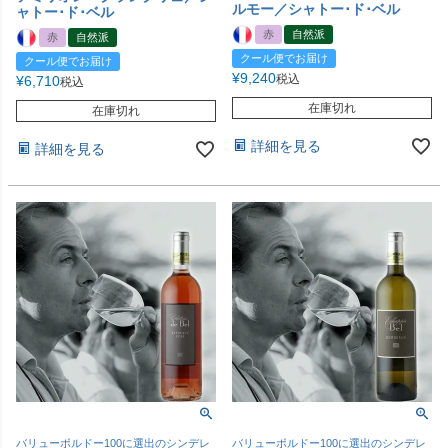
ルモー／シャトー･ド･ベル
ャトー･ド･ベル
赤
自然派
赤
自然派
クール便でお届け
クール便でお届け
¥
9,240
税込
¥
6,710
税込
在庫切れ
在庫切れ
詳細を見る
詳細を見る
バリューボルドー100に選出のシンデレ
バリューボルドー100に選出のシンデレ