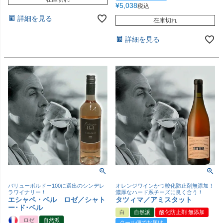
¥
5,038
税込
詳細を見る
在庫切れ
詳細を見る
バリューボルドー100に選出のシンデレ
オレンジワインかつ酸化防止剤無添加！
ラワイナリー！
濃厚なハード系チーズに良く合う！
エシャペ・ベル ロゼ／シャト
タツィマ／アミスタット
ー･ド･ベル
白
自然派
酸化防止剤 無添加
ロゼ
自然派
クール便でお届け