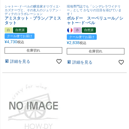
シャトー･ド･ベルの醸造家オリヴィエ･
現地専門誌でも「シンデレラワイナリ
カズナーヴと、その友人のジュリアン・
ー」として かなりの注目を浴びていま
ディテのコラボレーション
す！
アミスタット・ブラン／アミス
ボルドー スーペリュール／シ
タット
ャトー･ド･ベル
白
自然派
赤
自然派
クール便でお届け
クール便でお届け
¥
4,730
税込
¥
2,838
税込
在庫切れ
在庫切れ
詳細を見る
詳細を見る