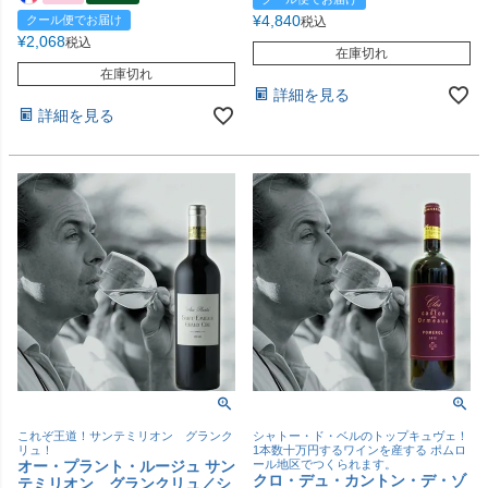
¥
4,840
クール便でお届け
税込
¥
2,068
税込
在庫切れ
在庫切れ
詳細を見る
詳細を見る
これぞ王道！サンテミリオン グランク
シャトー・ド・ベルのトップキュヴェ！
リュ！
1本数十万円するワインを産する ポムロ
オー・プラント・ルージュ サン
ール地区でつくられます。
クロ・デュ・カントン・デ・ゾ
テミリオン グランクリュ／シ