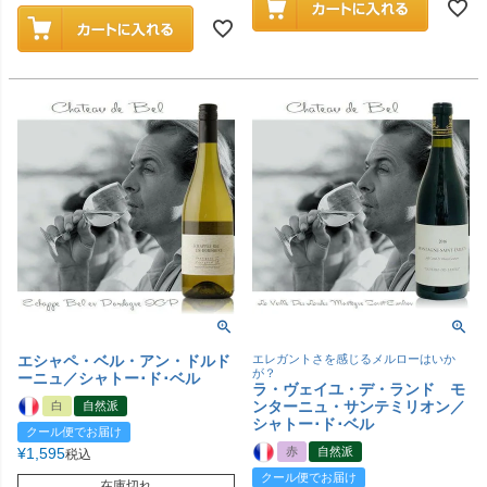
エシャペ・ベル・アン・ドルド
エレガントさを感じるメルローはいか
が？
ーニュ／シャトー･ド･ベル
ラ・ヴェイユ・デ・ランド モ
ンターニュ・サンテミリオン／
白
自然派
シャトー･ド･ベル
クール便でお届け
¥
1,595
赤
自然派
税込
クール便でお届け
在庫切れ