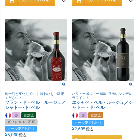
刻一刻と変化していく 味わいをご堪能
バリューボルドー100に選出のシンデレ
ください！
ラワイン！
フラン・ド・ベル ルージュ／
エシャペ・ベル・ルージュ／シ
シャトー･ド･ベル
ャトー・ド･ベル
赤
自然派
赤
自然派
ギフトBOX 不可
クール便でお届け
¥
2,695
クール便でお届け
税込
¥
5,060
税込