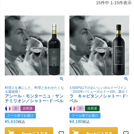
15
件中
1
-
15
件表示
料理人を虜にした、料理と合わせたくな
3,500円以下のおいしいボルドーワイン
る凝縮感！
「2015年バリューボルドー100」選出！
アシール・モンターニュ・サン
ラ キャピタン／シャトー･ド･
テミリオン／シャトー･ド･ベル
ベル
赤
自然派
赤
自然派
クール便でお届け
クール便でお届け
¥
5,610
¥
4,180
税込
税込