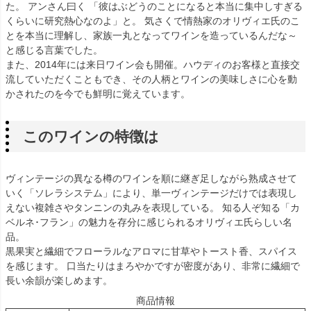
た。 アンさん曰く 「彼はぶどうのことになると本当に集中しすぎる
くらいに研究熱心なのよ」と。 気さくで情熱家のオリヴィエ氏のこ
とを本当に理解し、家族一丸となってワインを造っているんだな～
と感じる言葉でした。
また、2014年には来日ワイン会も開催。ハウディのお客様と直接交
流していただくこともでき、その人柄とワインの美味しさに心を動
かされたのを今でも鮮明に覚えています。
このワインの特徴は
ヴィンテージの異なる樽のワインを順に継ぎ足しながら熟成させて
いく「ソレラシステム」により、単一ヴィンテージだけでは表現し
えない複雑さやタンニンの丸みを表現している。 知る人ぞ知る「カ
ベルネ･フラン」の魅力を存分に感じられるオリヴィエ氏らしい名
品。
黒果実と繊細でフローラルなアロマに甘草やトースト香、スパイス
を感じます。 口当たりはまろやかですが密度があり、非常に繊細で
長い余韻が楽しめます。
商品情報