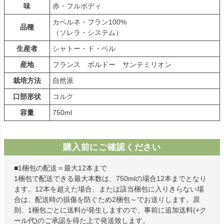
味
赤・フルボディ
カベルネ・フラン100%
品種
（ソレラ・システム）
生産者
シャトー・ド・ベル
産地
フランス ボルドー サンテミリオン
栽培方法
自然派
口部形状
コルク
容量
750ml
購入前にご確認ください
■1梱包の配送＝最大12本まで
1梱包で配送できる最大本数は、750mlの場合12本までとなり
ます。12本を超えた場合、または該当梱包に入りきらない場
合は、配送時の損傷を防ぐため2梱包～でお送りします。原
則、1梱包ごとに送料が発生しますので、事前に追加送料(+ク
ール代)のご承認を得た上で発送致します。