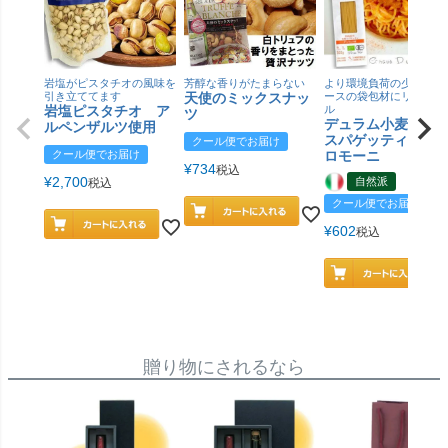
岩塩がピスタチオの風味を
芳醇な香りがたまらない
より環境負荷の少ない紙
引き立ててます
天使のミックスナッ
ースの袋包材にリニュー
岩塩ピスタチオ ア
ル
ツ
デュラム小麦 有
ルペンザルツ使用
スパゲッティ／ジ
クール便でお届け
クール便でお届け
ロモーニ
¥
734
税込
¥
2,700
自然派
税込
クール便でお届け
¥
602
税込
贈り物にされるなら