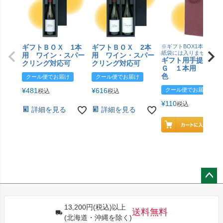
ギフトＢＯＸ 1本
ギフトＢＯＸ 2本
※ギフトBOX1本用はこ
紙袋には入りません
用 ワイン・スパー
用 ワイン・スパー
ギフト用手提げＢ
クリング対応可
クリング対応可
Ｇ １本用 エン
色
クール便でお届け
クール便でお届け
¥
481
¥
616
クール便でお届け
税込
税込
¥
110
税込
詳細を見る
詳細を見る
ペー
ジト
13,200円(税込)以上
ップ
送料無料
(北海道・沖縄を除く)
へ