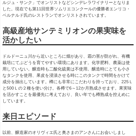
ルジュ・サンク」でオンリストなどシンデレラワイナリーとなりま
した。現在でも第11回世界ソムリエコンクールの優勝者エンリコ・
ベルナルド氏のレストランでオンリストされています。
高級産地サンテミリオンの果実味を
活かしたい
ドルドーニュ川から近いところに畑があり、霜の害が防がれ、有機
栽培にてぶどうを育てやすい環境にあります。化学肥料、農薬は使
用していない。醸造時も二酸化硫黄は不使用。醸造時にとても小さ
なタンクを使用、果皮を浸漬させる時にこのタンクで時間をかけて
成分を抽出しています。樽にも非常にこだわりを持っており、225Ｌ
と500Ｌの２種を使い分け。各樽で6～12か月熟成させます。果実味
を活かすことを最優先に考えており、良い年でも樽熟成を控えめに
しています。
来日エピソード
以前、醸造家のオリヴィエ氏と奥さまのアンさんにお会いしまし