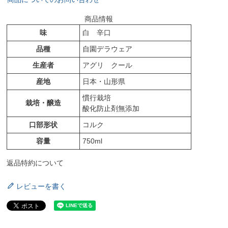
商品情報
味
白 辛口
品種
自園デラウェア
生産者
アグリ クール
産地
日本・山形県
慣行栽培
栽培・醸造
酸化防止剤無添加
口部形状
コルク
容量
750ml
返品特約について
レビューを書く