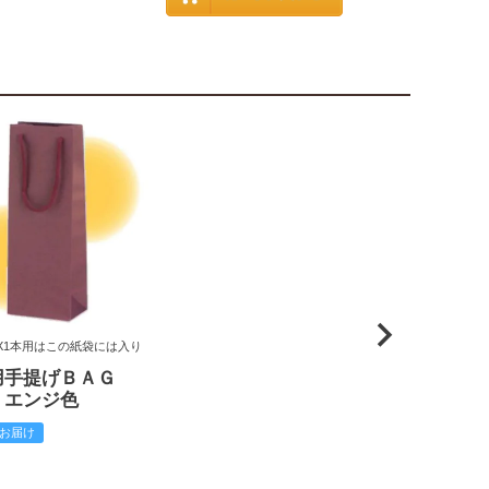
X1本用はこの紙袋には入り
用手提げＢＡＧ
 エンジ色
お届け