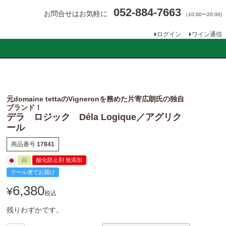
052-884-7663
お問合せはお気軽に
（10:00〜20:00)
ログイン
ワイン通信
元domaine tettaのVigneronを務めた片寄広朗氏の独自
ブランド！
デラ ロジック Déla Logique／アグリク
ール
商品番号
17841
白
酸化防止剤 無添加
クール便でお届け
6,380
¥
税込
残りわずかです。