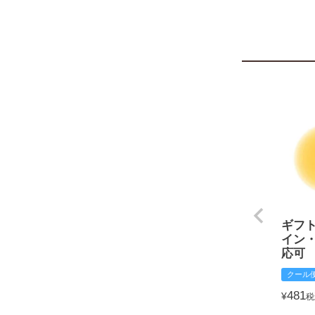
ギフ
イン
応可
クール
481
¥
税