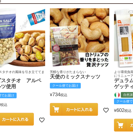
スタチオの風味を引き立ててま
芳醇な香りがたまらない
より環境負
天使のミックスナッツ
にリニュー
ピスタチオ アルペ
デュラ
ルツ使用
クール便でお届け
ゲッテ
734
¥
税込
自然派
便でお届け
クール便で
0
税込
602
¥
税込