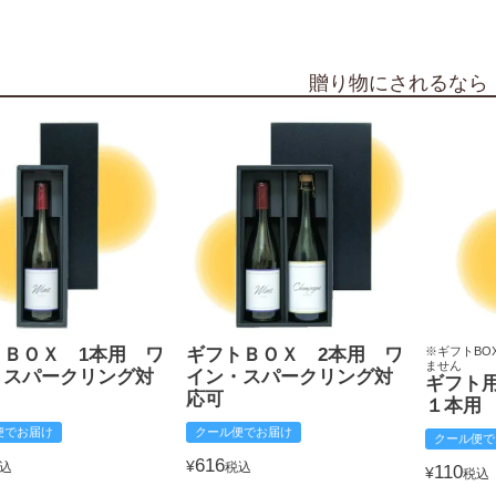
贈り物にされるなら
トＢＯＸ 1本用 ワ
ギフトＢＯＸ 2本用 ワ
※ギフトBO
ません
・スパークリング対
イン・スパークリング対
ギフト
応可
１本用
便でお届け
クール便でお届け
クール便で
616
¥
込
税込
110
¥
税込