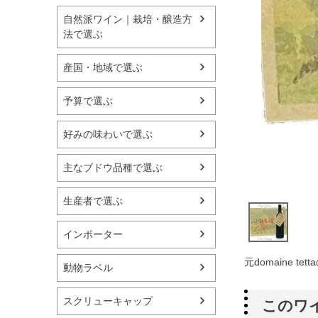
自然派ワイン｜栽培・醸造方
法で選ぶ
産国・地域で選ぶ
予算で選ぶ
好みの味わいで選ぶ
主なブドウ品種で選ぶ
生産者で選ぶ
インポーター
元domaine t
動物ラベル
スクリューキャップ
このワ