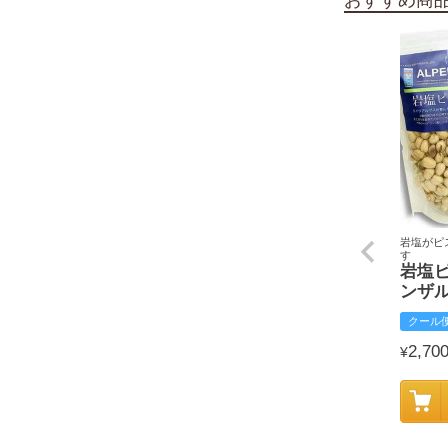
岩塩がピ
す
岩塩
ンザ
クール
2,70
¥