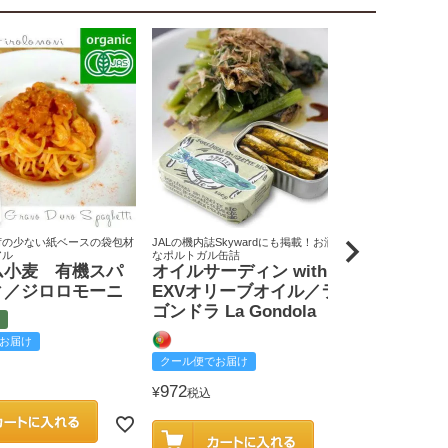
荷の少ない紙ベースの袋包材
JALの機内誌Skywardにも掲載！お洒落
原料米は全て国
アル
なポルトガル缶詰
りん屋
ム小麦 有機スパ
オイルサーディン with
戸田みりん
ィ／ジロロモーニ
EXVオリーブオイル／ラ
富
ゴンドラ La Gondola
お届け
クール便でお
クール便でお届け
2,585
¥
税込
972
¥
税込