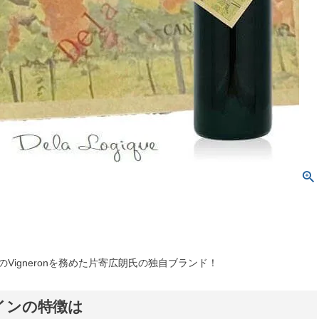
ettaのVigneronを務めた片寄広朗氏の独自ブランド！
インの特徴は